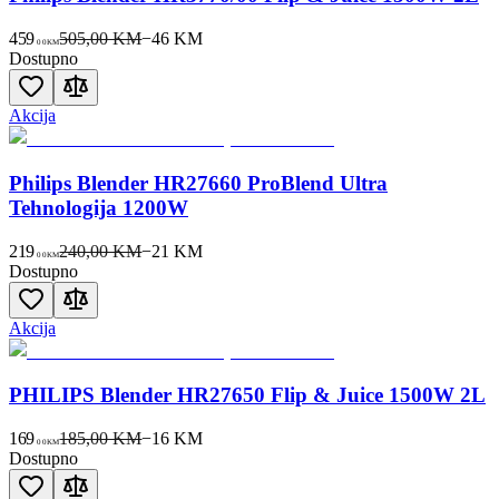
459
505,00 KM
−
46
KM
00
KM
Dostupno
Akcija
Philips Blender HR27660 ProBlend Ultra
Tehnologija 1200W
219
240,00 KM
−
21
KM
00
KM
Dostupno
Akcija
PHILIPS Blender HR27650 Flip & Juice 1500W 2L
169
185,00 KM
−
16
KM
00
KM
Dostupno