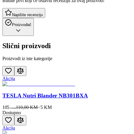
Budite prvi koji će ostaviti recenziju za ovaj proizvod!
Napišite recenziju
Proizvođač
Slični proizvodi
Proizvodi iz iste kategorije
Akcija
TESLA Nutri Blander NB301BXA
105
110,00 KM
−
5
KM
00
KM
Dostupno
Akcija