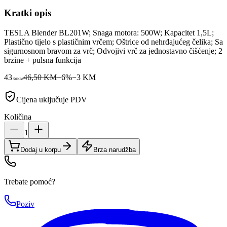
Kratki opis
TESLA Blender BL201W; Snaga motora: 500W; Kapacitet 1,5L;
Plastično tijelo s plastičnim vrčem; Oštrice od nehrđajućeg čelika; Sa
sigurnosnom bravom za vrč; Odvojivi vrč za jednostavno čišćenje; 2
brzine + pulsna funkcija
43
46,50 KM
−
6
%
−
3
KM
50
KM
Cijena uključuje PDV
Količina
1
Dodaj u korpu
Brza narudžba
Trebate pomoć?
Poziv