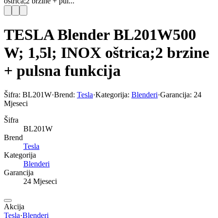
oštrica;2 brzine + pul...
TESLA Blender BL201W500
W; 1,5l; INOX oštrica;2 brzine
+ pulsna funkcija
Šifra:
BL201W
·
Brend:
Tesla
·
Kategorija:
Blenderi
·
Garancija:
24
Mjeseci
Šifra
BL201W
Brend
Tesla
Kategorija
Blenderi
Garancija
24 Mjeseci
Akcija
Tesla
·
Blenderi