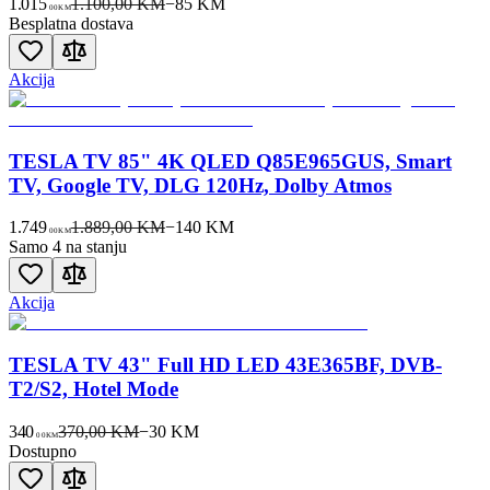
1.015
1.100,00 KM
−
85
KM
00
KM
Besplatna dostava
Akcija
TESLA TV 85" 4K QLED Q85E965GUS, Smart
TV, Google TV, DLG 120Hz, Dolby Atmos
1.749
1.889,00 KM
−
140
KM
00
KM
Samo 4 na stanju
Akcija
TESLA TV 43" Full HD LED 43E365BF, DVB-
T2/S2, Hotel Mode
340
370,00 KM
−
30
KM
00
KM
Dostupno