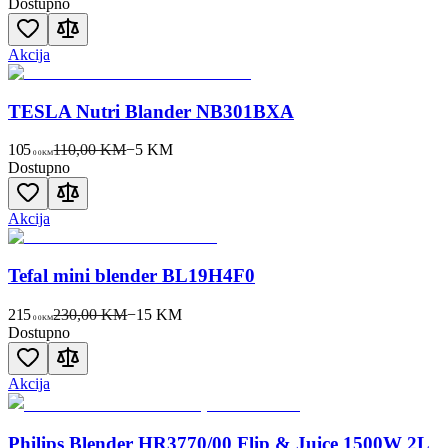
Dostupno
Akcija
TESLA Nutri Blander NB301BXA
105
110,00 KM
−
5
KM
00
KM
Dostupno
Akcija
Tefal mini blender BL19H4F0
215
230,00 KM
−
15
KM
00
KM
Dostupno
Akcija
Philips Blender HR3770/00 Flip & Juice 1500W 2L