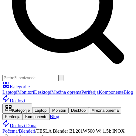
Kategorije
Laptopi
Monitori
Desktopi
Mrežna oprema
Periferija
Komponente
Blog
Dealovi
Kategorije
Laptopi
Monitori
Desktopi
Mrežna oprema
Blog
Periferija
Komponente
Dealovi Dana
Početna
/
Blenderi
/
TESLA Blender BL201W500 W; 1,5l; INOX