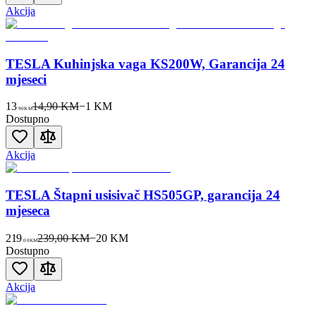
Akcija
TESLA Kuhinjska vaga KS200W, Garancija 24
mjeseci
13
14,90 KM
−
1
KM
90
KM
Dostupno
Akcija
TESLA Štapni usisivač HS505GP, garancija 24
mjeseca
219
239,00 KM
−
20
KM
00
KM
Dostupno
Akcija