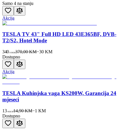
Samo 4 na stanju
Akcija
TESLA TV 43" Full HD LED 43E365BF, DVB-
T2/S2, Hotel Mode
340
370,00 KM
−
30
KM
00
KM
Dostupno
Akcija
TESLA Kuhinjska vaga KS200W, Garancija 24
mjeseci
13
14,90 KM
−
1
KM
90
KM
Dostupno