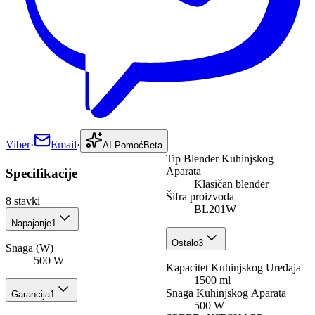
Viber
·
Email
·
AI Pomoć
Beta
Tip Blender Kuhinjskog
Aparata
Specifikacije
Klasičan blender
Šifra proizvoda
8
stavki
BL201W
Napajanje
1
Ostalo
3
Snaga (W)
500 W
Kapacitet Kuhinjskog Uređaja
1500 ml
Snaga Kuhinjskog Aparata
Garancija
1
500 W