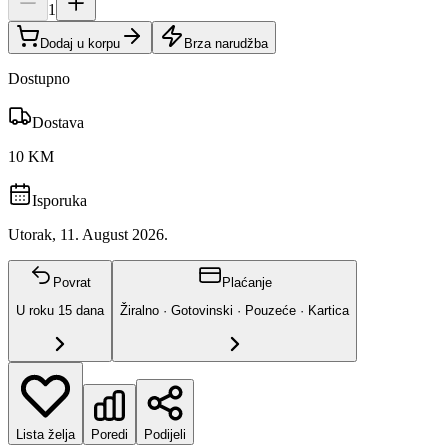
1
Dodaj u korpu
Brza narudžba
Dostupno
Dostava
10 KM
Isporuka
Utorak, 11. August 2026.
Povrat
Plaćanje
U roku
15
dana
Žiralno · Gotovinski · Pouzeće · Kartica
Lista želja
Poredi
Podijeli