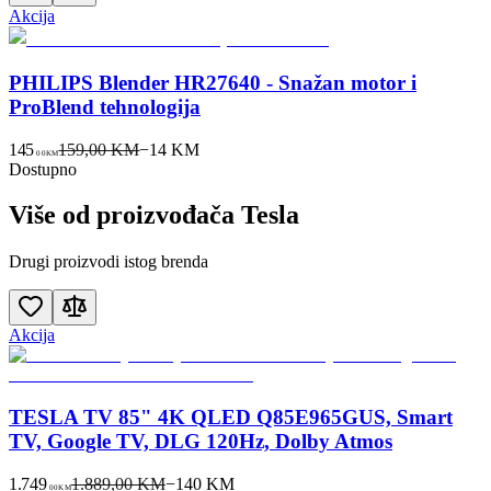
Akcija
PHILIPS Blender HR27640 - Snažan motor i
ProBlend tehnologija
145
159,00 KM
−
14
KM
00
KM
Dostupno
Više od proizvođača
Tesla
Drugi proizvodi istog brenda
Akcija
TESLA TV 85" 4K QLED Q85E965GUS, Smart
TV, Google TV, DLG 120Hz, Dolby Atmos
1.749
1.889,00 KM
−
140
KM
00
KM