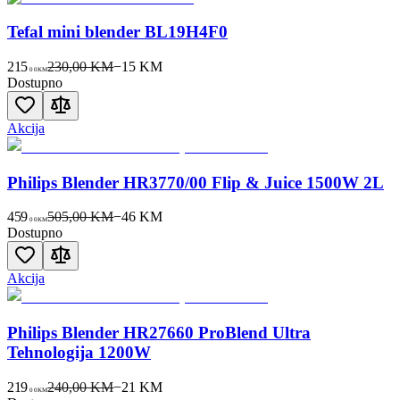
Tefal mini blender BL19H4F0
215
230,00 KM
−
15
KM
00
KM
Dostupno
Akcija
Philips Blender HR3770/00 Flip & Juice 1500W 2L
459
505,00 KM
−
46
KM
00
KM
Dostupno
Akcija
Philips Blender HR27660 ProBlend Ultra
Tehnologija 1200W
219
240,00 KM
−
21
KM
00
KM