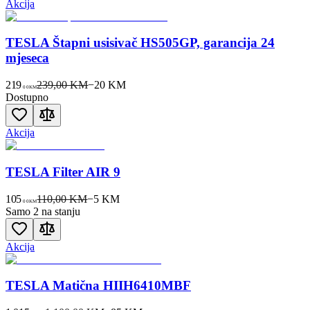
Akcija
TESLA Štapni usisivač HS505GP, garancija 24
mjeseca
219
239,00 KM
−
20
KM
00
KM
Dostupno
Akcija
TESLA Filter AIR 9
105
110,00 KM
−
5
KM
00
KM
Samo 2 na stanju
Akcija
TESLA Matična HIIH6410MBF