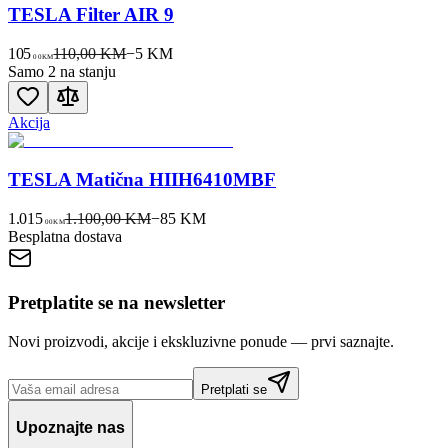
TESLA Filter AIR 9
105
110,00 KM
−
5
KM
00
KM
Samo 2 na stanju
Akcija
TESLA Matična HIIH6410MBF
1.015
1.100,00 KM
−
85
KM
00
KM
Besplatna dostava
Pretplatite se na newsletter
Novi proizvodi, akcije i ekskluzivne ponude — prvi saznajte.
Pretplati se
Upoznajte nas