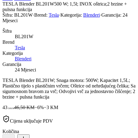
TESLA Blender BL201W500 W; 1,5l; INOX oštrica;2 brzine +
pulsna funkcija
Šifra:
BL201W
·
Brend:
Tesla
·
Kategorija:
Blenderi
·
Garancija:
24
Mjeseci
Šifra
BL201W
Brend
Tesla
Kategorija
Blenderi
Garancija
24 Mjeseci
TESLA Blender BL201W; Snaga motora: 500W; Kapacitet 1,5L;
Plastično tijelo s plastičnim vrčem; Oštrice od nehrđajućeg čelika; Sa
sigurnosnom bravom za vrč; Odvojivi vrč za jednostavno čišćenje; 2
brzine + pulsna funkcija
43
46,50 KM
−
6
%
−
3
KM
50
KM
Cijena uključuje PDV
Količina