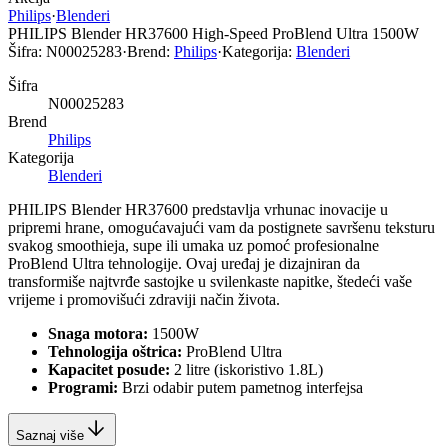
Philips
·
Blenderi
PHILIPS Blender HR37600 High-Speed ProBlend Ultra 1500W
Šifra:
N00025283
·
Brend:
Philips
·
Kategorija:
Blenderi
Šifra
N00025283
Brend
Philips
Kategorija
Blenderi
PHILIPS Blender HR37600 predstavlja vrhunac inovacije u
pripremi hrane, omogućavajući vam da postignete savršenu teksturu
svakog smoothieja, supe ili umaka uz pomoć profesionalne
ProBlend Ultra tehnologije. Ovaj uređaj je dizajniran da
transformiše najtvrđe sastojke u svilenkaste napitke, štedeći vaše
vrijeme i promovišući zdraviji način života.
Snaga motora:
1500W
Tehnologija oštrica:
ProBlend Ultra
Kapacitet posude:
2 litre (iskoristivo 1.8L)
Programi:
Brzi odabir putem pametnog interfejsa
Saznaj više