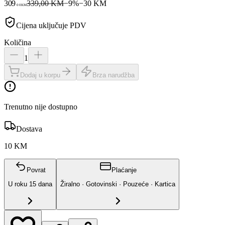
309
339,00 KM
−
9
%
−
30
KM
00
KM
Cijena uključuje PDV
Količina
1
Dodaj u korpu
Brza narudžba
Trenutno nije dostupno
Dostava
10 KM
Povrat
Plaćanje
U roku
15
dana
Žiralno · Gotovinski · Pouzeće · Kartica