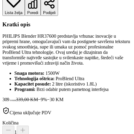
Lista želja
Poredi
Podijeli
Kratki opis
PHILIPS Blender HR37600 predstavlja vrhunac inovacije u
pripremi hrane, omogućavajući vam da postignete savršenu teksturu
svakog smoothieja, supe ili umaka uz pomoć profesionalne
ProBlend Ultra tehnologije. Ovaj uređaj je dizajniran da
transformiše najtvrđe sastojke u svilenkaste napitke, štedeći vaše
vrijeme i promovišući zdraviji način života.
Snaga motora:
1500W
Tehnologija oštrica:
ProBlend Ultra
Kapacitet posude:
2 litre (iskoristivo 1.8L)
Programi:
Brzi odabir putem pametnog interfejsa
309
339,00 KM
−
9
%
−
30
KM
00
KM
Cijena uključuje PDV
Količina
1