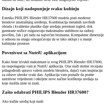
Dizajn koji nadopunjuje svaku kuhinju
Estetika PHILIPS Blender HR37600 modela prati moderne
trendove unutrašnjeg uređenja. Kombinacija metalnih završnih
obrada i kvalitetne plastike daje uređaju premium izgled, dok
gumirane nožice osiguravaju maksimalnu stabilnost na radnoj
površini, čak i pri radu na najvećim brzinama. Kompaktne dimenzije
u odnosu na snagu omogućavaju da se lako uklopi i u manje
kuhinjske prostore.
Povezivost sa NutriU aplikacijom
Kako biste izvukli maksimum iz svog PHILIPS Blender HR37600,
na raspolaganju vam je NutriU aplikacija. Ona nudi stotine recepata
prilagođenih upravo vašem modelu blendera, dajući vam inspiraciju
za zdrave obroke svaki dan. Aplikacija vam pomaže da pratite
nutritivne vrijednosti i otkrijete nove načine korištenja uređaja za
koje možda niste ni znali.
Zašto odabrati PHILIPS Blender HR37600?
Ako tražite uređaj koji nudi: