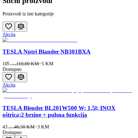
Slični proizvodi
Proizvodi iz iste kategorije
Akcija
TESLA Nutri Blander NB301BXA
105
110,00 KM
−
5
KM
00
KM
Dostupno
Akcija
TESLA Blender BL201W500 W; 1,5l; INOX
oštrica;2 brzine + pulsna funkcija
43
46,50 KM
−
3
KM
50
KM
Dostupno