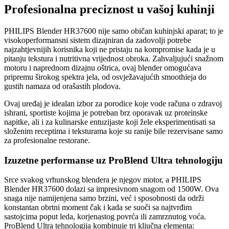
Profesionalna preciznost u vašoj kuhinji
PHILIPS Blender HR37600 nije samo običan kuhinjski aparat; to je
visokoperformansni sistem dizajniran da zadovolji potrebe
najzahtjevnijih korisnika koji ne pristaju na kompromise kada je u
pitanju tekstura i nutritivna vrijednost obroka. Zahvaljujući snažnom
motoru i naprednom dizajnu oštrica, ovaj blender omogućava
pripremu širokog spektra jela, od osvježavajućih smoothieja do
gustih namaza od orašastih plodova.
Ovaj uređaj je idealan izbor za porodice koje vode računa o zdravoj
ishrani, sportiste kojima je potreban brz oporavak uz proteinske
napitke, ali i za kulinarske entuzijaste koji žele eksperimentisati sa
složenim receptima i teksturama koje su ranije bile rezervisane samo
za profesionalne restorane.
Izuzetne performanse uz ProBlend Ultra tehnologiju
Srce svakog vrhunskog blendera je njegov motor, a PHILIPS
Blender HR37600 dolazi sa impresivnom snagom od 1500W. Ova
snaga nije namijenjena samo brzini, već i sposobnosti da održi
konstantan obrtni moment čak i kada se suoči sa najtvrđim
sastojcima poput leda, korjenastog povrća ili zamrznutog voća.
ProBlend Ultra tehnologija kombinuje tri ključna elementa: