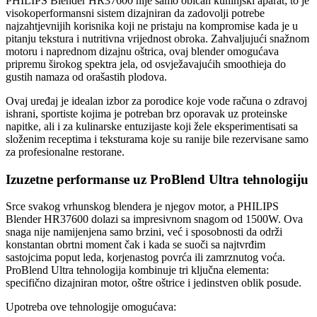
PHILIPS Blender HR37600 nije samo običan kuhinjski aparat; to je
visokoperformansni sistem dizajniran da zadovolji potrebe
najzahtjevnijih korisnika koji ne pristaju na kompromise kada je u
pitanju tekstura i nutritivna vrijednost obroka. Zahvaljujući snažnom
motoru i naprednom dizajnu oštrica, ovaj blender omogućava
pripremu širokog spektra jela, od osvježavajućih smoothieja do
gustih namaza od orašastih plodova.
Ovaj uređaj je idealan izbor za porodice koje vode računa o zdravoj
ishrani, sportiste kojima je potreban brz oporavak uz proteinske
napitke, ali i za kulinarske entuzijaste koji žele eksperimentisati sa
složenim receptima i teksturama koje su ranije bile rezervisane samo
za profesionalne restorane.
Izuzetne performanse uz ProBlend Ultra tehnologiju
Srce svakog vrhunskog blendera je njegov motor, a PHILIPS
Blender HR37600 dolazi sa impresivnom snagom od 1500W. Ova
snaga nije namijenjena samo brzini, već i sposobnosti da održi
konstantan obrtni moment čak i kada se suoči sa najtvrđim
sastojcima poput leda, korjenastog povrća ili zamrznutog voća.
ProBlend Ultra tehnologija kombinuje tri ključna elementa:
specifično dizajniran motor, oštre oštrice i jedinstven oblik posude.
Upotreba ove tehnologije omogućava: