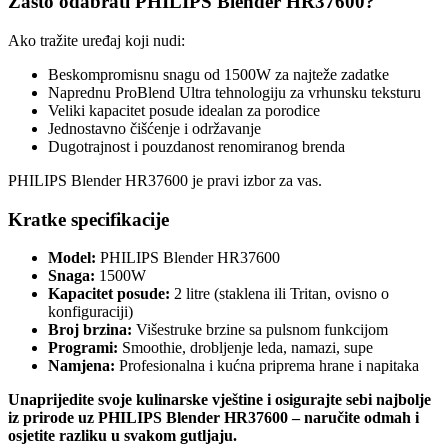
Zašto odabrati PHILIPS Blender HR37600?
Ako tražite uređaj koji nudi:
Beskompromisnu snagu od 1500W za najteže zadatke
Naprednu ProBlend Ultra tehnologiju za vrhunsku teksturu
Veliki kapacitet posude idealan za porodice
Jednostavno čišćenje i održavanje
Dugotrajnost i pouzdanost renomiranog brenda
PHILIPS Blender HR37600 je pravi izbor za vas.
Kratke specifikacije
Model:
PHILIPS Blender HR37600
Snaga:
1500W
Kapacitet posude:
2 litre (staklena ili Tritan, ovisno o
konfiguraciji)
Broj brzina:
Višestruke brzine sa pulsnom funkcijom
Programi:
Smoothie, drobljenje leda, namazi, supe
Namjena:
Profesionalna i kućna priprema hrane i napitaka
Unaprijedite svoje kulinarske vještine i osigurajte sebi najbolje
iz prirode uz PHILIPS Blender HR37600 – naručite odmah i
osjetite razliku u svakom gutljaju.