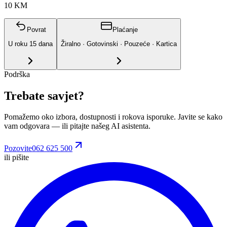
10 KM
Povrat
Plaćanje
U roku
15
dana
Žiralno · Gotovinski · Pouzeće · Kartica
Podrška
Trebate savjet?
Pomažemo oko izbora, dostupnosti i rokova isporuke. Javite se kako
vam odgovara
— ili pitajte našeg AI asistenta.
Pozovite
062 625 500
ili pišite