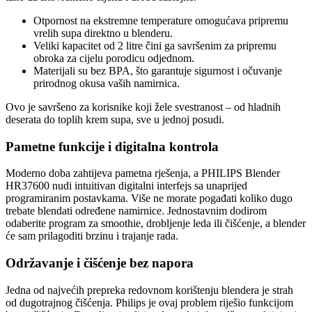
Otpornost na ekstremne temperature omogućava pripremu
vrelih supa direktno u blenderu.
Veliki kapacitet od 2 litre čini ga savršenim za pripremu
obroka za cijelu porodicu odjednom.
Materijali su bez BPA, što garantuje sigurnost i očuvanje
prirodnog okusa vaših namirnica.
Ovo je savršeno za korisnike koji žele svestranost – od hladnih
deserata do toplih krem supa, sve u jednoj posudi.
Pametne funkcije i digitalna kontrola
Moderno doba zahtijeva pametna rješenja, a PHILIPS Blender
HR37600 nudi intuitivan digitalni interfejs sa unaprijed
programiranim postavkama. Više ne morate pogađati koliko dugo
trebate blendati određene namirnice. Jednostavnim dodirom
odaberite program za smoothie, drobljenje leda ili čišćenje, a blender
će sam prilagoditi brzinu i trajanje rada.
Održavanje i čišćenje bez napora
Jedna od najvećih prepreka redovnom korištenju blendera je strah
od dugotrajnog čišćenja. Philips je ovaj problem riješio funkcijom