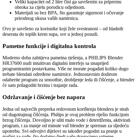
Veliki kapacitet od 2 litre čini ga savršenim za pripremu
obroka za cijelu porodicu odjednom.
Materijali su bez BPA, što garantuje sigurnost i očuvanje
prirodnog okusa vaših namirnica.
Ovo je savršeno za korisnike koji žele svestranost – od hladnih
deserata do toplih krem supa, sve u jednoj posudi.
Pametne funkcije i digitalna kontrola
Moderno doba zahtijeva pametna rješenja, a PHILIPS Blender
HR37600 nudi intuitivan digitalni interfejs sa unaprijed
programiranim postavkama. Više ne morate pogađati koliko dugo
trebate blendati određene namirnice. Jednostavnim dodirom
odaberite program za smoothie, drobljenje leda ili čišćenje, a blender
će sam prilagoditi brzinu i trajanje rada.
Održavanje i čišćenje bez napora
Jedna od najvećih prepreka redovnom korištenju blendera je strah
od dugotrajnog čišćenja. Philips je ovaj problem riješio funkcijom
brzog čišćenja. Dovoljno je uliti malo vode i deterdženta, aktivirati
program, i za manje od minute vaš blender je spreman za sljedeću
upotrebu. Svi odvojivi dijelovi su također pogodni za pranje u
mašini za suđe, što dodatno štedi vaše dragocjeno vrijeme.