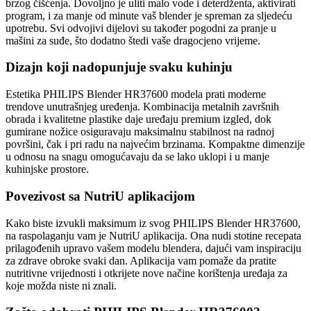
brzog čišćenja. Dovoljno je uliti malo vode i deterdženta, aktivirati
program, i za manje od minute vaš blender je spreman za sljedeću
upotrebu. Svi odvojivi dijelovi su također pogodni za pranje u
mašini za suđe, što dodatno štedi vaše dragocjeno vrijeme.
Dizajn koji nadopunjuje svaku kuhinju
Estetika PHILIPS Blender HR37600 modela prati moderne
trendove unutrašnjeg uređenja. Kombinacija metalnih završnih
obrada i kvalitetne plastike daje uređaju premium izgled, dok
gumirane nožice osiguravaju maksimalnu stabilnost na radnoj
površini, čak i pri radu na najvećim brzinama. Kompaktne dimenzije
u odnosu na snagu omogućavaju da se lako uklopi i u manje
kuhinjske prostore.
Povezivost sa NutriU aplikacijom
Kako biste izvukli maksimum iz svog PHILIPS Blender HR37600,
na raspolaganju vam je NutriU aplikacija. Ona nudi stotine recepata
prilagođenih upravo vašem modelu blendera, dajući vam inspiraciju
za zdrave obroke svaki dan. Aplikacija vam pomaže da pratite
nutritivne vrijednosti i otkrijete nove načine korištenja uređaja za
koje možda niste ni znali.