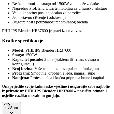
Beskompromisnu snagu od 1500W za najteže zadatke
Naprednu ProBlend Ultra tehnologiju za vrhunsku teksturu
Veliki kapacitet posude idealan za porodice
Jednostavno čišćenje i održavanje
Dugotrajnost i pouzdanost renomiranog brenda
PHILIPS Blender HR37600 je pravi izbor za vas.
Kratke specifikacije
Model:
PHILIPS Blender HR37600
Snaga:
1500W
Kapacitet posude:
2 litre (staklena ili Tritan, ovisno o
konfiguraciji)
Broj brzina:
Višestruke brzine sa pulsnom funkcijom
Programi:
Smoothie, drobljenje leda, namazi, supe
Namjena:
Profesionalna i kućna priprema hrane i napitaka
Unaprijedite svoje kulinarske vještine i osigurajte sebi najbolje
iz prirode uz PHILIPS Blender HR37600 – naručite odmah i
osjetite razliku u svakom gutljaju.
Spec.