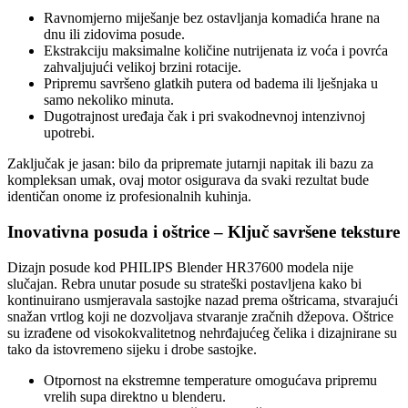
Ravnomjerno miješanje bez ostavljanja komadića hrane na
dnu ili zidovima posude.
Ekstrakciju maksimalne količine nutrijenata iz voća i povrća
zahvaljujući velikoj brzini rotacije.
Pripremu savršeno glatkih putera od badema ili lješnjaka u
samo nekoliko minuta.
Dugotrajnost uređaja čak i pri svakodnevnoj intenzivnoj
upotrebi.
Zaključak je jasan: bilo da pripremate jutarnji napitak ili bazu za
kompleksan umak, ovaj motor osigurava da svaki rezultat bude
identičan onome iz profesionalnih kuhinja.
Inovativna posuda i oštrice – Ključ savršene teksture
Dizajn posude kod PHILIPS Blender HR37600 modela nije
slučajan. Rebra unutar posude su strateški postavljena kako bi
kontinuirano usmjeravala sastojke nazad prema oštricama, stvarajući
snažan vrtlog koji ne dozvoljava stvaranje zračnih džepova. Oštrice
su izrađene od visokokvalitetnog nehrđajućeg čelika i dizajnirane su
tako da istovremeno sijeku i drobe sastojke.
Otpornost na ekstremne temperature omogućava pripremu
vrelih supa direktno u blenderu.