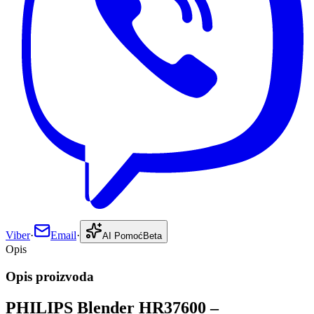
Viber
·
Email
·
AI Pomoć
Beta
Opis
Opis proizvoda
PHILIPS Blender HR37600 –