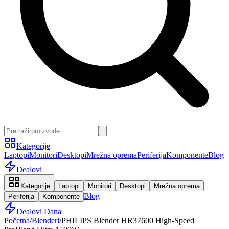
Kategorije
Laptopi
Monitori
Desktopi
Mrežna oprema
Periferija
Komponente
Blog
Dealovi
Kategorije
Laptopi
Monitori
Desktopi
Mrežna oprema
Blog
Periferija
Komponente
Dealovi Dana
Početna
/
Blenderi
/
PHILIPS Blender HR37600 High-Speed