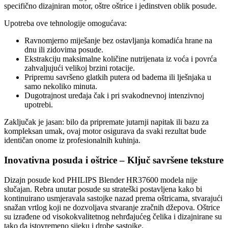
specifično dizajniran motor, oštre oštrice i jedinstven oblik posude.
Upotreba ove tehnologije omogućava:
Ravnomjerno miješanje bez ostavljanja komadića hrane na
dnu ili zidovima posude.
Ekstrakciju maksimalne količine nutrijenata iz voća i povrća
zahvaljujući velikoj brzini rotacije.
Pripremu savršeno glatkih putera od badema ili lješnjaka u
samo nekoliko minuta.
Dugotrajnost uređaja čak i pri svakodnevnoj intenzivnoj
upotrebi.
Zaključak je jasan: bilo da pripremate jutarnji napitak ili bazu za
kompleksan umak, ovaj motor osigurava da svaki rezultat bude
identičan onome iz profesionalnih kuhinja.
Inovativna posuda i oštrice – Ključ savršene teksture
Dizajn posude kod PHILIPS Blender HR37600 modela nije
slučajan. Rebra unutar posude su strateški postavljena kako bi
kontinuirano usmjeravala sastojke nazad prema oštricama, stvarajući
snažan vrtlog koji ne dozvoljava stvaranje zračnih džepova. Oštrice
su izrađene od visokokvalitetnog nehrđajućeg čelika i dizajnirane su
tako da istovremeno sijeku i drobe sastojke.