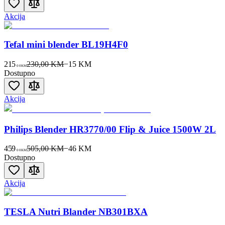
Akcija
Tefal mini blender BL19H4F0
215
230,00 KM
−
15
KM
00
KM
Dostupno
Akcija
Philips Blender HR3770/00 Flip & Juice 1500W 2L
459
505,00 KM
−
46
KM
00
KM
Dostupno
Akcija
TESLA Nutri Blander NB301BXA