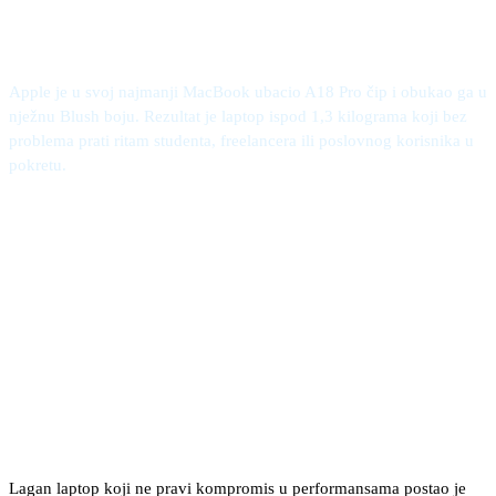
posao i studij
Apple je u svoj najmanji MacBook ubacio A18 Pro čip i obukao ga u
nježnu Blush boju. Rezultat je laptop ispod 1,3 kilograma koji bez
problema prati ritam studenta, freelancera ili poslovnog korisnika u
pokretu.
Lagan laptop koji ne pravi kompromis u performansama postao je