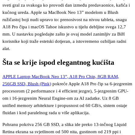
sveti gral za svakoga ko provodi dan između predavaonice, kafića i
kućnog ureda. Apple sa MacBook Neo 13” modelom u Blush
ružičastoj boji nudi upravo to: prenosivost na nivou tableta, snagu
A18 Pro čipa i macOS Tahoe iskustvo u tijelu debljine svega 12,7
mm. U nastavku pogledajte zašto je ovaj model zanimljiv za BiH
korisnike koji traže estetski dotjeran, a istovremeno ozbiljan radni
alat.
Šta se krije ispod elegantnog kućišta
APPLE Laptop MacBook Neo 13”, A18 Pro Chip, 8GB RAM,
256GB SSD, Blush (Pink)
pokreće Apple A18 Pro čip sa 6-jezgrenim
procesorom (2 performance i 4 efficient jezgre), 5-jezgrenim GPU-
om i 16-jezgrenim Neural Engine-om za AI zadatke. Uz 8 GB
unified memory arhitekture i propusnost od 60 GB/s, sistem ostaje
fluidan i kod paralelnog rada u više aplikacija.
Pohranu pokriva 256 GB SSD, a slika ide preko 13-inčnog Liquid
Retina ekrana sa svjetlinom od 500 nita, gustinom od 219 ppi i