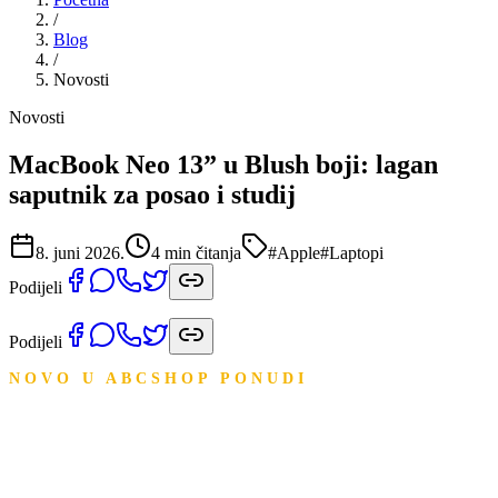
/
Blog
/
Novosti
Novosti
MacBook Neo 13” u Blush boji: lagan
saputnik za posao i studij
8. juni 2026.
4
min čitanja
#
Apple
#
Laptopi
Podijeli
Podijeli
NOVO U ABCSHOP PONUDI
MacBook Neo 13” u Blush
boji: lagan saputnik za