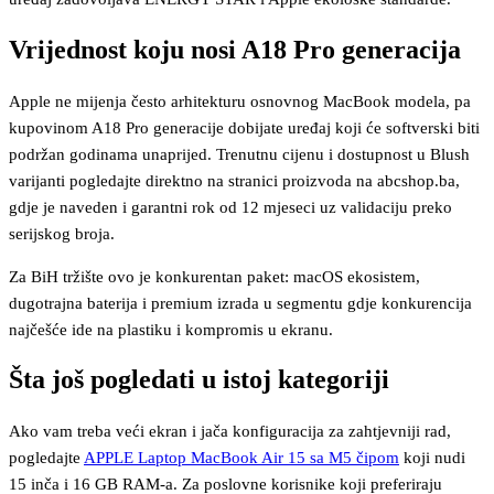
Vrijednost koju nosi A18 Pro generacija
Apple ne mijenja često arhitekturu osnovnog MacBook modela, pa
kupovinom A18 Pro generacije dobijate uređaj koji će softverski biti
podržan godinama unaprijed. Trenutnu cijenu i dostupnost u Blush
varijanti pogledajte direktno na stranici proizvoda na abcshop.ba,
gdje je naveden i garantni rok od 12 mjeseci uz validaciju preko
serijskog broja.
Za BiH tržište ovo je konkurentan paket: macOS ekosistem,
dugotrajna baterija i premium izrada u segmentu gdje konkurencija
najčešće ide na plastiku i kompromis u ekranu.
Šta još pogledati u istoj kategoriji
Ako vam treba veći ekran i jača konfiguracija za zahtjevniji rad,
pogledajte
APPLE Laptop MacBook Air 15 sa M5 čipom
koji nudi
15 inča i 16 GB RAM-a. Za poslovne korisnike koji preferiraju