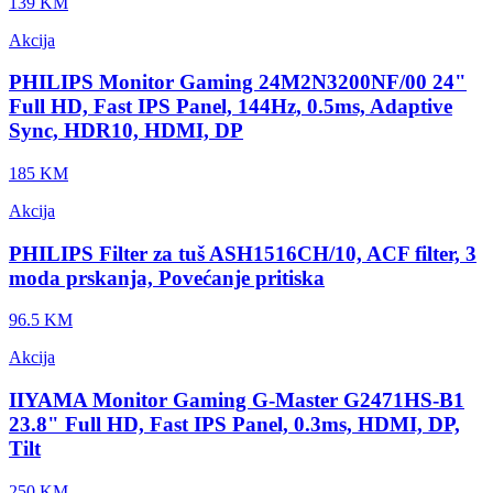
139 KM
Akcija
PHILIPS Monitor Gaming 24M2N3200NF/00 24"
Full HD, Fast IPS Panel, 144Hz, 0.5ms, Adaptive
Sync, HDR10, HDMI, DP
185 KM
Akcija
PHILIPS Filter za tuš ASH1516CH/10, ACF filter, 3
moda prskanja, Povećanje pritiska
96.5 KM
Akcija
IIYAMA Monitor Gaming G-Master G2471HS-B1
23.8" Full HD, Fast IPS Panel, 0.3ms, HDMI, DP,
Tilt
250 KM