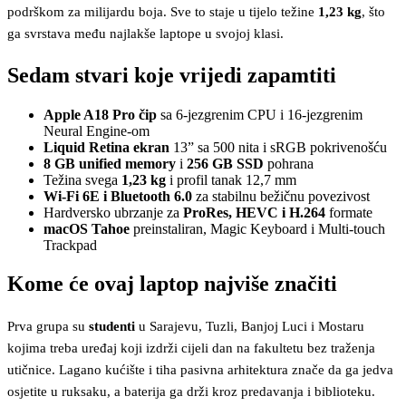
podrškom za milijardu boja. Sve to staje u tijelo težine
1,23 kg
, što
ga svrstava među najlakše laptope u svojoj klasi.
Sedam stvari koje vrijedi zapamtiti
Apple A18 Pro čip
sa 6-jezgrenim CPU i 16-jezgrenim
Neural Engine-om
Liquid Retina ekran
13” sa 500 nita i sRGB pokrivenošću
8 GB unified memory
i
256 GB SSD
pohrana
Težina svega
1,23 kg
i profil tanak 12,7 mm
Wi-Fi 6E i Bluetooth 6.0
za stabilnu bežičnu povezivost
Hardversko ubrzanje za
ProRes, HEVC i H.264
formate
macOS Tahoe
preinstaliran, Magic Keyboard i Multi-touch
Trackpad
Kome će ovaj laptop najviše značiti
Prva grupa su
studenti
u Sarajevu, Tuzli, Banjoj Luci i Mostaru
kojima treba uređaj koji izdrži cijeli dan na fakultetu bez traženja
utičnice. Lagano kućište i tiha pasivna arhitektura znače da ga jedva
osjetite u ruksaku, a baterija ga drži kroz predavanja i biblioteku.