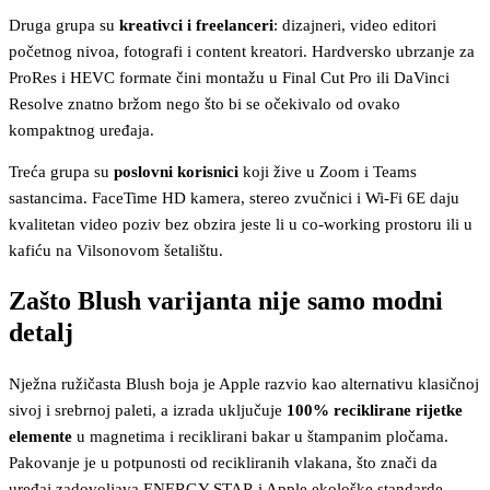
Druga grupa su
kreativci i freelanceri
: dizajneri, video editori
početnog nivoa, fotografi i content kreatori. Hardversko ubrzanje za
ProRes i HEVC formate čini montažu u Final Cut Pro ili DaVinci
Resolve znatno bržom nego što bi se očekivalo od ovako
kompaktnog uređaja.
Treća grupa su
poslovni korisnici
koji žive u Zoom i Teams
sastancima. FaceTime HD kamera, stereo zvučnici i Wi-Fi 6E daju
kvalitetan video poziv bez obzira jeste li u co-working prostoru ili u
kafiću na Vilsonovom šetalištu.
Zašto Blush varijanta nije samo modni
detalj
Nježna ružičasta Blush boja je Apple razvio kao alternativu klasičnoj
sivoj i srebrnoj paleti, a izrada uključuje
100% reciklirane rijetke
elemente
u magnetima i reciklirani bakar u štampanim pločama.
Pakovanje je u potpunosti od recikliranih vlakana, što znači da
uređaj zadovoljava ENERGY STAR i Apple ekološke standarde.