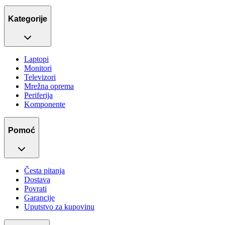
Kategorije
Laptopi
Monitori
Televizori
Mrežna oprema
Periferija
Komponente
Pomoć
Česta pitanja
Dostava
Povrati
Garancije
Uputstvo za kupovinu