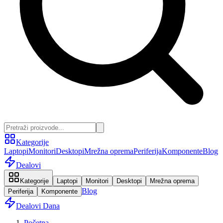
Kategorije
Laptopi
Monitori
Desktopi
Mrežna oprema
Periferija
Komponente
Blog
Dealovi
Kategorije
Laptopi
Monitori
Desktopi
Mrežna oprema
Blog
Periferija
Komponente
Dealovi Dana
Početna