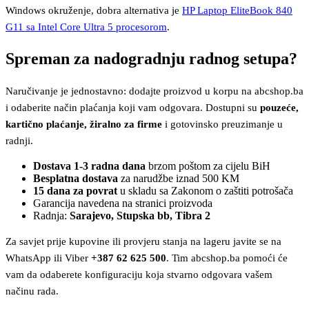
Windows okruženje, dobra alternativa je
HP Laptop EliteBook 840
G11 sa Intel Core Ultra 5 procesorom
.
Spreman za nadogradnju radnog setupa?
Naručivanje je jednostavno: dodajte proizvod u korpu na abcshop.ba
i odaberite način plaćanja koji vam odgovara. Dostupni su
pouzeće,
kartično plaćanje, žiralno za firme
i gotovinsko preuzimanje u
radnji.
Dostava 1-3 radna dana
brzom poštom za cijelu BiH
Besplatna dostava
za narudžbe iznad 500 KM
15 dana za povrat
u skladu sa Zakonom o zaštiti potrošača
Garancija navedena na stranici proizvoda
Radnja:
Sarajevo, Stupska bb, Tibra 2
Za savjet prije kupovine ili provjeru stanja na lageru javite se na
WhatsApp ili Viber
+387 62 625 500
. Tim abcshop.ba pomoći će
vam da odaberete konfiguraciju koja stvarno odgovara vašem
načinu rada.