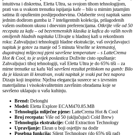
intuitivna i diskretna, Eletta Ultra, sa svojom tihom tehnologijom,
prati vas u svakom trenutku ispijanja kafe – bilo u mirnim jutarnjim
satima ili opuštenim poslijepodnevima. Odaberite svoj napitak samo
jednim dodirom gumba iz 7 inteligentnih kolekcija, prilagodenih
vašem osobnom ukusu i dnevnim preferencijama.
Otkrijte više od 50
recepata za kafu – od bezvremenskih klasika iz kafica do vaših novih
omiljenih hladnih napitaka
Uživajte u hladnoj kafi u rekordnom
roku: Zahvaljujuci tehnologiji hladne ekstrakcije, vaš osvježavajuci
napitak je gotov za manje od 5 minuta
Veselite se kremastoj,
dugotrajnoj mlijecnoj pjeni savršene temperature – s LatteCrema
Hot & Cool, to je uvijek poslastica
Doživite cisto opuštanje:
Zahvaljujuci tihoj tehnologiji, vaš Eletta Ultra je do 65% tiši – za
mirne trenutke uz kafu
Vaš savršeni rezultat pritiskom na gumb: Bilo
da je klasican ili kreativan, svaki napitak je svaki put bez napora
Dizajn koji inspirira: Nježna elegancija susrece se s izvrsnim
materijalima i visokokvalitetnim završnim obradama koje se
savršeno uklapaju u vašu kuhinju.
Brend:
Delonghi
Model:
Eletta Explore ECAM470.85.MB
Tehnologija mliječne pjene:
LatteCrema Hot & Cool
Broj recepata:
Više od 50 (uključujući Cold Brew)
Tehnologija ekstrakcije:
Cold Extraction Technology
Upravljanje:
Ekran u boji osjetljiv na dodir
Posebna funkcija:
Silent Technology (do 65% tiši rad)