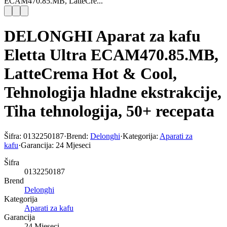
ECAM470.85.MB, LatteCre...
DELONGHI Aparat za kafu
Eletta Ultra ECAM470.85.MB,
LatteCrema Hot & Cool,
Tehnologija hladne ekstrakcije,
Tiha tehnologija, 50+ recepata
Šifra:
0132250187
·
Brend:
Delonghi
·
Kategorija:
Aparati za
kafu
·
Garancija:
24 Mjeseci
Šifra
0132250187
Brend
Delonghi
Kategorija
Aparati za kafu
Garancija
24 Mjeseci