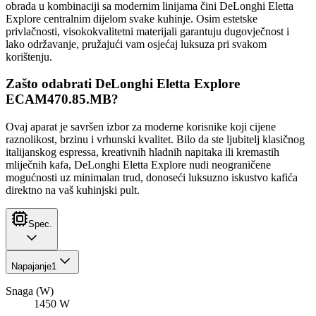
obrada u kombinaciji sa modernim linijama čini DeLonghi Eletta
Explore centralnim dijelom svake kuhinje. Osim estetske
privlačnosti, visokokvalitetni materijali garantuju dugovječnost i
lako održavanje, pružajući vam osjećaj luksuza pri svakom
korištenju.
Zašto odabrati DeLonghi Eletta Explore
ECAM470.85.MB?
Ovaj aparat je savršen izbor za moderne korisnike koji cijene
raznolikost, brzinu i vrhunski kvalitet. Bilo da ste ljubitelj klasičnog
italijanskog espressa, kreativnih hladnih napitaka ili kremastih
mliječnih kafa, DeLonghi Eletta Explore nudi neograničene
mogućnosti uz minimalan trud, donoseći luksuzno iskustvo kafića
direktno na vaš kuhinjski pult.
Spec.
Napajanje
1
Snaga (W)
1450 W