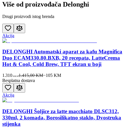
Više od proizvođača
Delonghi
Drugi proizvodi istog brenda
Akcija
DELONGHI Automatski aparat za kafu Magnifica
Duo ECAM330.80.BXB, 20 recepata, LatteCrema
Hot & Cool, Cold Brew, TFT ekran u boji
1.310
1.415,00 KM
−
105
KM
00
KM
Besplatna dostava
Akcija
DELONGHI Šoljice za latte macchiato DLSC312,
330ml, 2 komada, Borosilikatno staklo, Dvostruka
stijenka