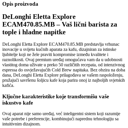
Opis proizvoda
DeLonghi Eletta Explore
ECAM470.85.MB – Vaš lični barista za
tople i hladne napitke
DeLonghi Eletta Explore ECAM470.85.MB predstavlja vrhunac
inovacije u svijetu kućnih aparata za kafu, dizajniran za istinske
ljubitelje koji ne žele praviti kompromise između kvalitete i
raznolikosti. Ovaj premium uređaj omogućava vam da u udobnosti
vlastitog doma uživate u preko 50 različitih recepata, od intenzivnog
espressa do osvježavajućih Cold Brew napitaka. Bez obzira na doba
dana, DeLonghi Eletta Explore prilagođava se vašem raspoloženju,
pružajući savršenu šoljicu kafe koja parira onoj iz najboljih svjetskih
kafića.
Ključne karakteristike koje transformišu vaše
iskustvo kafe
Ovaj aparat nije samo uređaj, već inteligentni sistem koji razumije
vaše potrebe i preferencije, kombinujući naprednu tehnologiju sa
intuitivnim dizajnom.