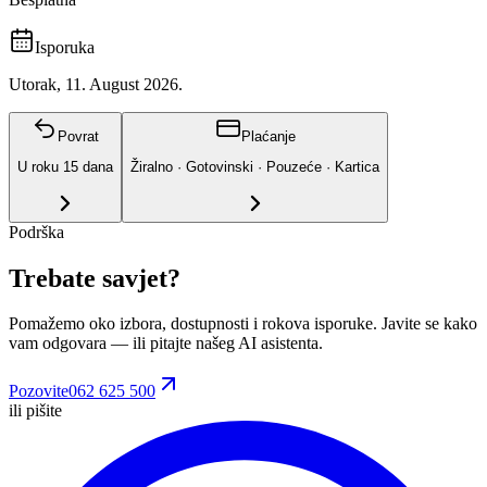
Isporuka
Utorak, 11. August 2026.
Povrat
Plaćanje
U roku
15
dana
Žiralno · Gotovinski · Pouzeće · Kartica
Podrška
Trebate savjet?
Pomažemo oko izbora, dostupnosti i rokova isporuke. Javite se kako
vam odgovara
— ili pitajte našeg AI asistenta.
Pozovite
062 625 500
ili pišite