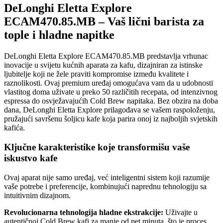
DeLonghi Eletta Explore
ECAM470.85.MB – Vaš lični barista za
tople i hladne napitke
DeLonghi Eletta Explore ECAM470.85.MB predstavlja vrhunac
inovacije u svijetu kućnih aparata za kafu, dizajniran za istinske
ljubitelje koji ne žele praviti kompromise između kvalitete i
raznolikosti. Ovaj premium uređaj omogućava vam da u udobnosti
vlastitog doma uživate u preko 50 različitih recepata, od intenzivnog
espressa do osvježavajućih Cold Brew napitaka. Bez obzira na doba
dana, DeLonghi Eletta Explore prilagođava se vašem raspoloženju,
pružajući savršenu šoljicu kafe koja parira onoj iz najboljih svjetskih
kafića.
Ključne karakteristike koje transformišu vaše
iskustvo kafe
Ovaj aparat nije samo uređaj, već inteligentni sistem koji razumije
vaše potrebe i preferencije, kombinujući naprednu tehnologiju sa
intuitivnim dizajnom.
Revolucionarna tehnologija hladne ekstrakcije:
Uživajte u
autentičnoj Cold Brew kafi za manje od pet minuta, što je proces