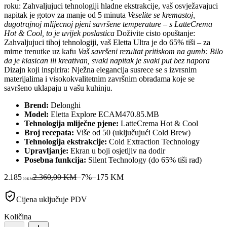
roku: Zahvaljujuci tehnologiji hladne ekstrakcije, vaš osvježavajuci
napitak je gotov za manje od 5 minuta
Veselite se kremastoj,
dugotrajnoj mlijecnoj pjeni savršene temperature – s LatteCrema
Hot & Cool, to je uvijek poslastica
Doživite cisto opuštanje:
Zahvaljujuci tihoj tehnologiji, vaš Eletta Ultra je do 65% tiši – za
mirne trenutke uz kafu
Vaš savršeni rezultat pritiskom na gumb: Bilo
da je klasican ili kreativan, svaki napitak je svaki put bez napora
Dizajn koji inspirira: Nježna elegancija susrece se s izvrsnim
materijalima i visokokvalitetnim završnim obradama koje se
savršeno uklapaju u vašu kuhinju.
Brend:
Delonghi
Model:
Eletta Explore ECAM470.85.MB
Tehnologija mliječne pjene:
LatteCrema Hot & Cool
Broj recepata:
Više od 50 (uključujući Cold Brew)
Tehnologija ekstrakcije:
Cold Extraction Technology
Upravljanje:
Ekran u boji osjetljiv na dodir
Posebna funkcija:
Silent Technology (do 65% tiši rad)
2.185
2.360,00 KM
−
7
%
−
175
KM
00
KM
Cijena uključuje PDV
Količina