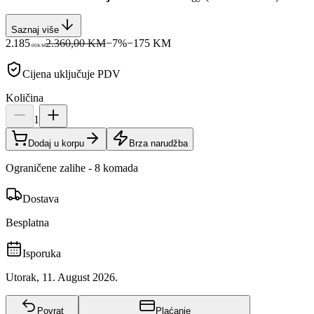
Saznaj više
2.185
2.360,00 KM
−
7
%
−
175
KM
00
KM
Cijena uključuje PDV
Količina
1
Dodaj u korpu
Brza narudžba
Ograničene zalihe - 8 komada
Dostava
Besplatna
Isporuka
Utorak, 11. August 2026.
Povrat
Plaćanje