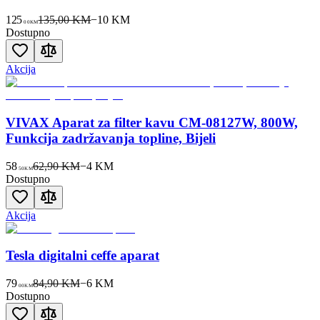
125
135,00 KM
−
10
KM
00
KM
Dostupno
Akcija
VIVAX Aparat za filter kavu CM-08127W, 800W,
Funkcija zadržavanja topline, Bijeli
58
62,90 KM
−
4
KM
50
KM
Dostupno
Akcija
Tesla digitalni ceffe aparat
79
84,90 KM
−
6
KM
00
KM
Dostupno