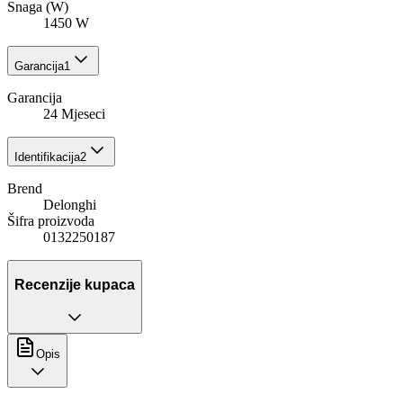
Snaga (W)
1450 W
Garancija
1
Garancija
24 Mjeseci
Identifikacija
2
Brend
Delonghi
Šifra proizvoda
0132250187
Recenzije kupaca
Opis