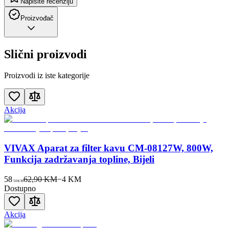
Napišite recenziju
Proizvođač
Slični proizvodi
Proizvodi iz iste kategorije
Akcija
VIVAX Aparat za filter kavu CM-08127W, 800W,
Funkcija zadržavanja topline, Bijeli
58
62,90 KM
−
4
KM
50
KM
Dostupno
Akcija