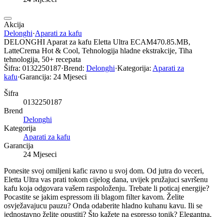
Akcija
Delonghi
·
Aparati za kafu
DELONGHI Aparat za kafu Eletta Ultra ECAM470.85.MB,
LatteCrema Hot & Cool, Tehnologija hladne ekstrakcije, Tiha
tehnologija, 50+ recepata
Šifra:
0132250187
·
Brend:
Delonghi
·
Kategorija:
Aparati za
kafu
·
Garancija:
24 Mjeseci
Šifra
0132250187
Brend
Delonghi
Kategorija
Aparati za kafu
Garancija
24 Mjeseci
Ponesite svoj omiljeni kafic ravno u svoj dom. Od jutra do veceri,
Eletta Ultra vas prati tokom cijelog dana, uvijek pružajuci savršenu
kafu koja odgovara vašem raspoloženju. Trebate li poticaj energije?
Pocastite se jakim espressom ili blagom filter kavom. Želite
osvježavajucu pauzu? Onda odaberite hladno kuhanu kavu. Ili se
jednostavno želite opustiti? Što kažete na espresso tonik? Elegantna,