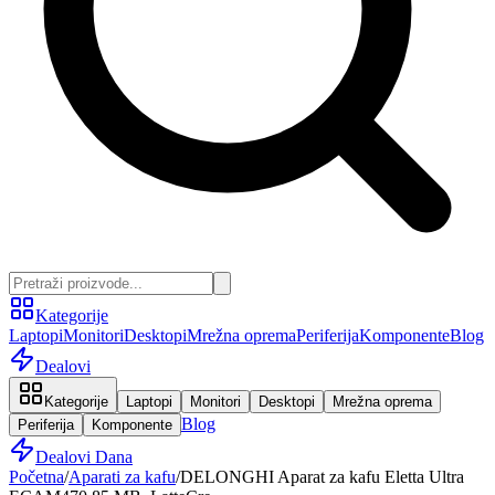
Kategorije
Laptopi
Monitori
Desktopi
Mrežna oprema
Periferija
Komponente
Blog
Dealovi
Kategorije
Laptopi
Monitori
Desktopi
Mrežna oprema
Blog
Periferija
Komponente
Dealovi Dana
Početna
/
Aparati za kafu
/
DELONGHI Aparat za kafu Eletta Ultra