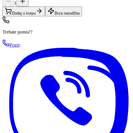
1
Dodaj u korpu
Brza narudžba
Trebate pomoć?
Poziv