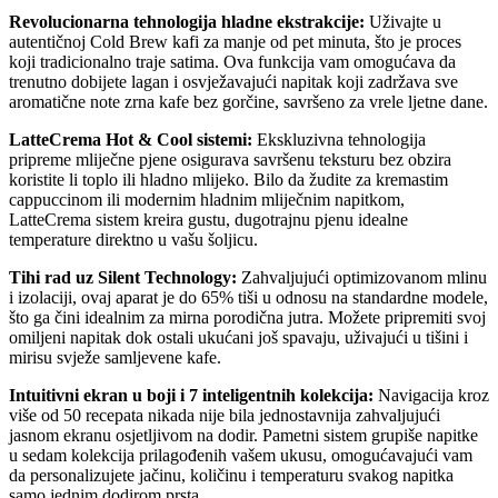
Revolucionarna tehnologija hladne ekstrakcije:
Uživajte u
autentičnoj Cold Brew kafi za manje od pet minuta, što je proces
koji tradicionalno traje satima. Ova funkcija vam omogućava da
trenutno dobijete lagan i osvježavajući napitak koji zadržava sve
aromatične note zrna kafe bez gorčine, savršeno za vrele ljetne dane.
LatteCrema Hot & Cool sistemi:
Ekskluzivna tehnologija
pripreme mliječne pjene osigurava savršenu teksturu bez obzira
koristite li toplo ili hladno mlijeko. Bilo da žudite za kremastim
cappuccinom ili modernim hladnim mliječnim napitkom,
LatteCrema sistem kreira gustu, dugotrajnu pjenu idealne
temperature direktno u vašu šoljicu.
Tihi rad uz Silent Technology:
Zahvaljujući optimizovanom mlinu
i izolaciji, ovaj aparat je do 65% tiši u odnosu na standardne modele,
što ga čini idealnim za mirna porodična jutra. Možete pripremiti svoj
omiljeni napitak dok ostali ukućani još spavaju, uživajući u tišini i
mirisu svježe samljevene kafe.
Intuitivni ekran u boji i 7 inteligentnih kolekcija:
Navigacija kroz
više od 50 recepata nikada nije bila jednostavnija zahvaljujući
jasnom ekranu osjetljivom na dodir. Pametni sistem grupiše napitke
u sedam kolekcija prilagođenih vašem ukusu, omogućavajući vam
da personalizujete jačinu, količinu i temperaturu svakog napitka
samo jednim dodirom prsta.