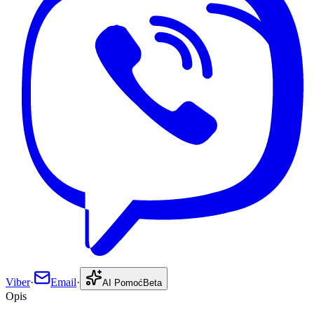
Viber
·
Email
·
AI Pomoć
Beta
Opis