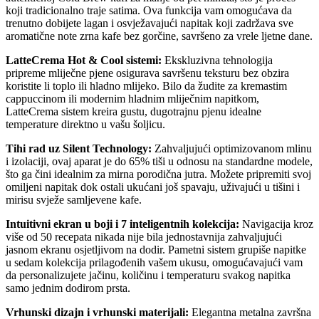
koji tradicionalno traje satima. Ova funkcija vam omogućava da
trenutno dobijete lagan i osvježavajući napitak koji zadržava sve
aromatične note zrna kafe bez gorčine, savršeno za vrele ljetne dane.
LatteCrema Hot & Cool sistemi:
Ekskluzivna tehnologija
pripreme mliječne pjene osigurava savršenu teksturu bez obzira
koristite li toplo ili hladno mlijeko. Bilo da žudite za kremastim
cappuccinom ili modernim hladnim mliječnim napitkom,
LatteCrema sistem kreira gustu, dugotrajnu pjenu idealne
temperature direktno u vašu šoljicu.
Tihi rad uz Silent Technology:
Zahvaljujući optimizovanom mlinu
i izolaciji, ovaj aparat je do 65% tiši u odnosu na standardne modele,
što ga čini idealnim za mirna porodična jutra. Možete pripremiti svoj
omiljeni napitak dok ostali ukućani još spavaju, uživajući u tišini i
mirisu svježe samljevene kafe.
Intuitivni ekran u boji i 7 inteligentnih kolekcija:
Navigacija kroz
više od 50 recepata nikada nije bila jednostavnija zahvaljujući
jasnom ekranu osjetljivom na dodir. Pametni sistem grupiše napitke
u sedam kolekcija prilagođenih vašem ukusu, omogućavajući vam
da personalizujete jačinu, količinu i temperaturu svakog napitka
samo jednim dodirom prsta.
Vrhunski dizajn i vrhunski materijali:
Elegantna metalna završna