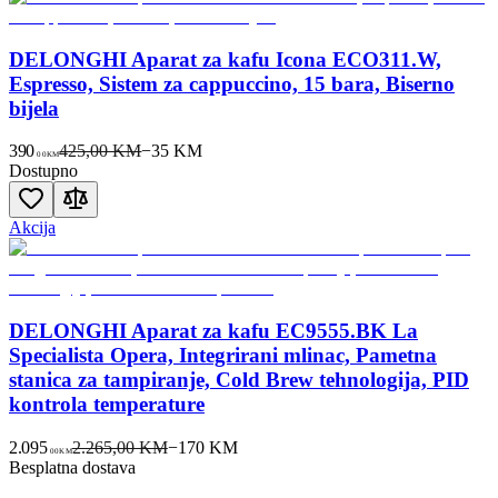
DELONGHI Aparat za kafu Icona ECO311.W,
Espresso, Sistem za cappuccino, 15 bara, Biserno
bijela
390
425,00 KM
−
35
KM
00
KM
Dostupno
Akcija
DELONGHI Aparat za kafu EC9555.BK La
Specialista Opera, Integrirani mlinac, Pametna
stanica za tampiranje, Cold Brew tehnologija, PID
kontrola temperature
2.095
2.265,00 KM
−
170
KM
00
KM
Besplatna dostava