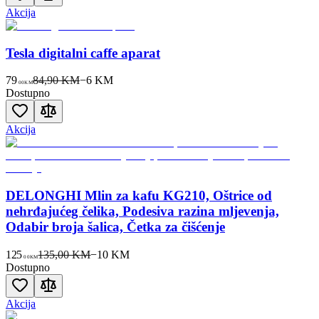
Akcija
Tesla digitalni caffe aparat
79
84,90 KM
−
6
KM
00
KM
Dostupno
Akcija
DELONGHI Mlin za kafu KG210, Oštrice od
nehrđajućeg čelika, Podesiva razina mljevenja,
Odabir broja šalica, Četka za čišćenje
125
135,00 KM
−
10
KM
00
KM
Dostupno
Akcija