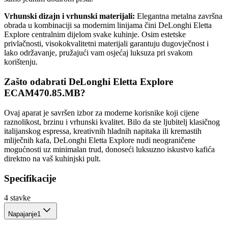
Vrhunski dizajn i vrhunski materijali:
Elegantna metalna završna
obrada u kombinaciji sa modernim linijama čini DeLonghi Eletta
Explore centralnim dijelom svake kuhinje. Osim estetske
privlačnosti, visokokvalitetni materijali garantuju dugovječnost i
lako održavanje, pružajući vam osjećaj luksuza pri svakom
korištenju.
Zašto odabrati DeLonghi Eletta Explore
ECAM470.85.MB?
Ovaj aparat je savršen izbor za moderne korisnike koji cijene
raznolikost, brzinu i vrhunski kvalitet. Bilo da ste ljubitelj klasičnog
italijanskog espressa, kreativnih hladnih napitaka ili kremastih
mliječnih kafa, DeLonghi Eletta Explore nudi neograničene
mogućnosti uz minimalan trud, donoseći luksuzno iskustvo kafića
direktno na vaš kuhinjski pult.
Specifikacije
4
stavke
Napajanje
1