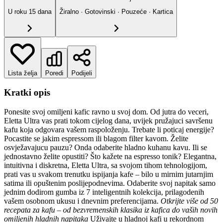
U roku
15
dana
Žiralno · Gotovinski · Pouzeće · Kartica
Lista želja
Poredi
Podijeli
Kratki opis
Ponesite svoj omiljeni kafic ravno u svoj dom. Od jutra do veceri,
Eletta Ultra vas prati tokom cijelog dana, uvijek pružajuci savršenu
kafu koja odgovara vašem raspoloženju. Trebate li poticaj energije?
Pocastite se jakim espressom ili blagom filter kavom. Želite
osvježavajucu pauzu? Onda odaberite hladno kuhanu kavu. Ili se
jednostavno želite opustiti? Što kažete na espresso tonik? Elegantna,
intuitivna i diskretna, Eletta Ultra, sa svojom tihom tehnologijom,
prati vas u svakom trenutku ispijanja kafe – bilo u mirnim jutarnjim
satima ili opuštenim poslijepodnevima. Odaberite svoj napitak samo
jednim dodirom gumba iz 7 inteligentnih kolekcija, prilagodenih
vašem osobnom ukusu i dnevnim preferencijama.
Otkrijte više od 50
recepata za kafu – od bezvremenskih klasika iz kafica do vaših novih
omiljenih hladnih napitaka
Uživajte u hladnoj kafi u rekordnom