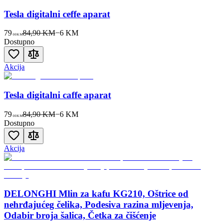
Tesla digitalni ceffe aparat
79
84,90 KM
−
6
KM
00
KM
Dostupno
Akcija
Tesla digitalni caffe aparat
79
84,90 KM
−
6
KM
00
KM
Dostupno
Akcija
DELONGHI Mlin za kafu KG210, Oštrice od
nehrđajućeg čelika, Podesiva razina mljevenja,
Odabir broja šalica, Četka za čišćenje