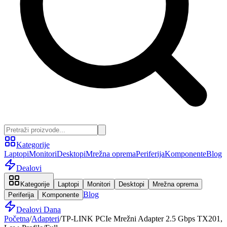
Kategorije
Laptopi
Monitori
Desktopi
Mrežna oprema
Periferija
Komponente
Blog
Dealovi
Kategorije
Laptopi
Monitori
Desktopi
Mrežna oprema
Blog
Periferija
Komponente
Dealovi Dana
Početna
/
Adapteri
/
TP-LINK PCIe Mrežni Adapter 2.5 Gbps TX201,