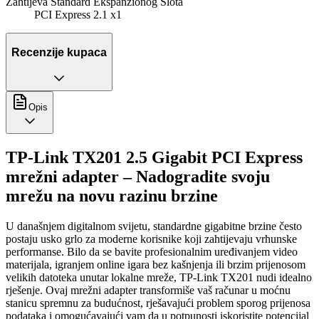
Zahtijeva Standard Ekspanzionog Slota
PCI Express 2.1 x1
Recenzije kupaca
Opis
TP-Link TX201 2.5 Gigabit PCI Express
mrežni adapter – Nadogradite svoju
mrežu na novu razinu brzine
U današnjem digitalnom svijetu, standardne gigabitne brzine često
postaju usko grlo za moderne korisnike koji zahtijevaju vrhunske
performanse. Bilo da se bavite profesionalnim uređivanjem video
materijala, igranjem online igara bez kašnjenja ili brzim prijenosom
velikih datoteka unutar lokalne mreže, TP-Link TX201 nudi idealno
rješenje. Ovaj mrežni adapter transformiše vaš računar u moćnu
stanicu spremnu za budućnost, rješavajući problem sporog prijenosa
podataka i omogućavajući vam da u potpunosti iskoristite potencijal