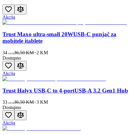
Akcija
Trust Maxo ultra-small 20WUSB-C punjač za
mobitele itablete
34
36,50 KM
−
2
KM
50
KM
Dostupno
Akcija
Trust Halyx USB-C to 4-portUSB-A 3.2 Gen1 Hub
33
36,50 KM
−
3
KM
50
KM
Dostupno
Akcija