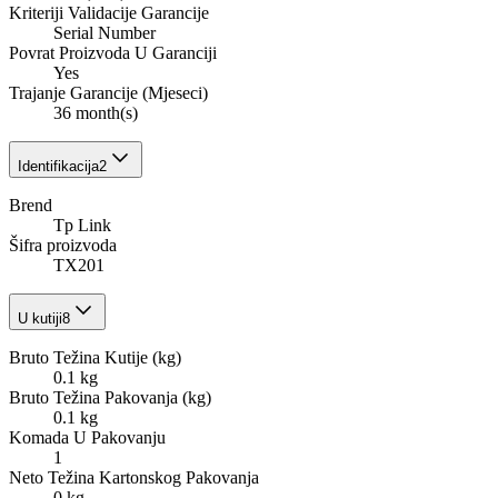
Kriteriji Validacije Garancije
Serial Number
Povrat Proizvoda U Garanciji
Yes
Trajanje Garancije (Mjeseci)
36 month(s)
Identifikacija
2
Brend
Tp Link
Šifra proizvoda
TX201
U kutiji
8
Bruto Težina Kutije (kg)
0.1 kg
Bruto Težina Pakovanja (kg)
0.1 kg
Komada U Pakovanju
1
Neto Težina Kartonskog Pakovanja
0 kg