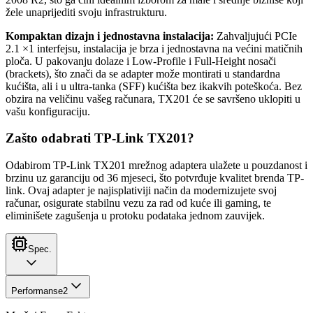
žele unaprijediti svoju infrastrukturu.
Kompaktan dizajn i jednostavna instalacija:
Zahvaljujući PCIe
2.1 ×1 interfejsu, instalacija je brza i jednostavna na većini matičnih
ploča. U pakovanju dolaze i Low-Profile i Full-Height nosači
(brackets), što znači da se adapter može montirati u standardna
kućišta, ali i u ultra-tanka (SFF) kućišta bez ikakvih poteškoća. Bez
obzira na veličinu vašeg računara, TX201 će se savršeno uklopiti u
vašu konfiguraciju.
Zašto odabrati TP-Link TX201?
Odabirom TP-Link TX201 mrežnog adaptera ulažete u pouzdanost i
brzinu uz garanciju od 36 mjeseci, što potvrđuje kvalitet brenda TP-
link. Ovaj adapter je najisplativiji način da modernizujete svoj
računar, osigurate stabilnu vezu za rad od kuće ili gaming, te
eliminišete zagušenja u protoku podataka jednom zauvijek.
Spec.
Performanse
2