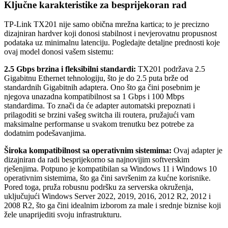
Ključne karakteristike za besprijekoran rad
TP-Link TX201 nije samo obična mrežna kartica; to je precizno
dizajniran hardver koji donosi stabilnost i nevjerovatnu propusnost
podataka uz minimalnu latenciju. Pogledajte detaljne prednosti koje
ovaj model donosi vašem sistemu:
2.5 Gbps brzina i fleksibilni standardi:
TX201 podržava 2.5
Gigabitnu Ethernet tehnologiju, što je do 2.5 puta brže od
standardnih Gigabitnih adaptera. Ono što ga čini posebnim je
njegova unazadna kompatibilnost sa 1 Gbps i 100 Mbps
standardima. To znači da će adapter automatski prepoznati i
prilagoditi se brzini vašeg switcha ili routera, pružajući vam
maksimalne performanse u svakom trenutku bez potrebe za
dodatnim podešavanjima.
Široka kompatibilnost sa operativnim sistemima:
Ovaj adapter je
dizajniran da radi besprijekorno sa najnovijim softverskim
rješenjima. Potpuno je kompatibilan sa Windows 11 i Windows 10
operativnim sistemima, što ga čini savršenim za kućne korisnike.
Pored toga, pruža robusnu podršku za serverska okruženja,
uključujući Windows Server 2022, 2019, 2016, 2012 R2, 2012 i
2008 R2, što ga čini idealnim izborom za male i srednje biznise koji
žele unaprijediti svoju infrastrukturu.