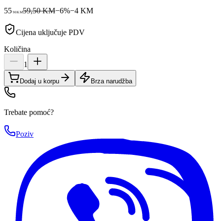
55
59,50 KM
−
6
%
−
4
KM
90
KM
Cijena uključuje PDV
Količina
1
Dodaj u korpu
Brza narudžba
Trebate pomoć?
Poziv