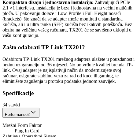
Kompaktan dizajn i jednostavna instalacija:
Zahvaljujući PCIe
2.1 ×1 interfejsu, instalacija je brza i jednostavna na većini matičnih
ploča. U pakovanju dolaze i Low-Profile i Full-Height nosači
(brackets), što znači da se adapter može montirati u standardna
kućišta, ali i u ultra-tanka (SFF) kućišta bez ikakvih poteškoća. Bez
obzira na veličinu vašeg računara, TX201 će se savršeno uklopiti u
vašu konfiguraciju.
Zašto odabrati TP-Link TX201?
Odabirom TP-Link TX201 mrežnog adaptera ulažete u pouzdanost i
brzinu uz garanciju od 36 mjeseci, što potvrđuje kvalitet brenda TP-
link. Ovaj adapter je najisplativiji način da modernizujete svoj
računar, osigurate stabilnu vezu za rad od kuće ili gaming, te
eliminišete zagušenja u protoku podataka jednom zauvijek.
Specifikacije
34
stavki
Performanse
2
Mrežni Form Faktor
Plug In Card
Zahtijeva Operativni Sistem