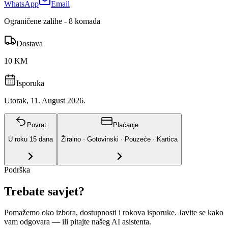
WhatsApp
Email
Ograničene zalihe - 8 komada
Dostava
10 KM
Isporuka
Utorak, 11. August 2026.
Povrat
Plaćanje
U roku
15
dana
Žiralno · Gotovinski · Pouzeće · Kartica
Podrška
Trebate savjet?
Pomažemo oko izbora, dostupnosti i rokova isporuke. Javite se kako
vam odgovara
— ili pitajte našeg AI asistenta.