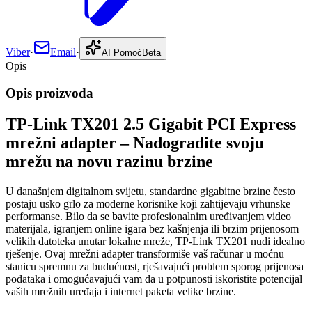
Viber
·
Email
·
AI Pomoć
Beta
Opis
Opis proizvoda
TP-Link TX201 2.5 Gigabit PCI Express
mrežni adapter – Nadogradite svoju
mrežu na novu razinu brzine
U današnjem digitalnom svijetu, standardne gigabitne brzine često
postaju usko grlo za moderne korisnike koji zahtijevaju vrhunske
performanse. Bilo da se bavite profesionalnim uređivanjem video
materijala, igranjem online igara bez kašnjenja ili brzim prijenosom
velikih datoteka unutar lokalne mreže, TP-Link TX201 nudi idealno
rješenje. Ovaj mrežni adapter transformiše vaš računar u moćnu
stanicu spremnu za budućnost, rješavajući problem sporog prijenosa
podataka i omogućavajući vam da u potpunosti iskoristite potencijal
vaših mrežnih uređaja i internet paketa velike brzine.