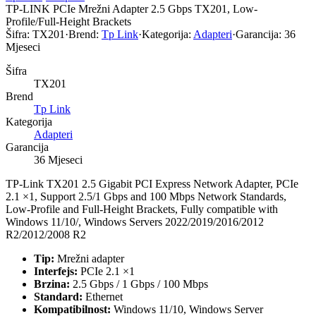
TP-LINK PCIe Mrežni Adapter 2.5 Gbps TX201, Low-
Profile/Full-Height Brackets
Šifra:
TX201
·
Brend:
Tp Link
·
Kategorija:
Adapteri
·
Garancija:
36
Mjeseci
Šifra
TX201
Brend
Tp Link
Kategorija
Adapteri
Garancija
36 Mjeseci
TP-Link TX201 2.5 Gigabit PCI Express Network Adapter, PCIe
2.1 ×1, Support 2.5/1 Gbps and 100 Mbps Network Standards,
Low-Profile and Full-Height Brackets, Fully compatible with
Windows 11/10/, Windows Servers 2022/2019/2016/2012
R2/2012/2008 R2
Tip:
Mrežni adapter
Interfejs:
PCIe 2.1 ×1
Brzina:
2.5 Gbps / 1 Gbps / 100 Mbps
Standard:
Ethernet
Kompatibilnost:
Windows 11/10, Windows Server