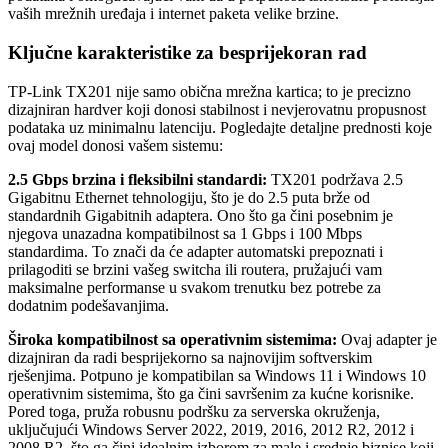
vaših mrežnih uređaja i internet paketa velike brzine.
Ključne karakteristike za besprijekoran rad
TP-Link TX201 nije samo obična mrežna kartica; to je precizno
dizajniran hardver koji donosi stabilnost i nevjerovatnu propusnost
podataka uz minimalnu latenciju. Pogledajte detaljne prednosti koje
ovaj model donosi vašem sistemu:
2.5 Gbps brzina i fleksibilni standardi:
TX201 podržava 2.5
Gigabitnu Ethernet tehnologiju, što je do 2.5 puta brže od
standardnih Gigabitnih adaptera. Ono što ga čini posebnim je
njegova unazadna kompatibilnost sa 1 Gbps i 100 Mbps
standardima. To znači da će adapter automatski prepoznati i
prilagoditi se brzini vašeg switcha ili routera, pružajući vam
maksimalne performanse u svakom trenutku bez potrebe za
dodatnim podešavanjima.
Široka kompatibilnost sa operativnim sistemima:
Ovaj adapter je
dizajniran da radi besprijekorno sa najnovijim softverskim
rješenjima. Potpuno je kompatibilan sa Windows 11 i Windows 10
operativnim sistemima, što ga čini savršenim za kućne korisnike.
Pored toga, pruža robusnu podršku za serverska okruženja,
uključujući Windows Server 2022, 2019, 2016, 2012 R2, 2012 i
2008 R2, što ga čini idealnim izborom za male i srednje biznise koji