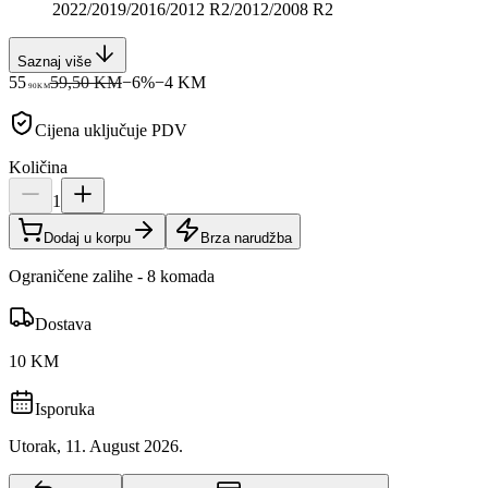
2022/2019/2016/2012 R2/2012/2008 R2
Saznaj više
55
59,50 KM
−
6
%
−
4
KM
90
KM
Cijena uključuje PDV
Količina
1
Dodaj u korpu
Brza narudžba
Ograničene zalihe - 8 komada
Dostava
10 KM
Isporuka
Utorak, 11. August 2026.