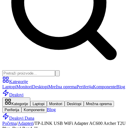
Kategorije
Laptopi
Monitori
Desktopi
Mrežna oprema
Periferija
Komponente
Blog
Dealovi
Kategorije
Laptopi
Monitori
Desktopi
Mrežna oprema
Blog
Periferija
Komponente
Dealovi Dana
Početna
/
Adapteri
/
TP-LINK USB WiFi Adapter AC600 Archer T2U