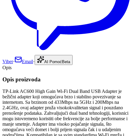
Viber
·
Email
·
AI Pomoć
Beta
Opis
Opis proizvoda
TP-Link AC600 High Gain Wi-Fi Dual Band USB Adapter je
bežični adapter koji omogućava brzo i stabilno povezivanje sa
internetom. Sa brzinom od 433Mbps na 5GHz i 200Mbps na
2.4GHz, ovaj adapter pruža visokokvalitetan signal i pouzdano
prenošenje podataka. Zahvaljujući dual band tehnologiji, korisnici
mogu istovremeno koristiti obe frekvencije za bolje performanse i
manje smetnje. Adapter ima visoko pojačanje signala, što
omogućava veći domet i bolji prijem signala čak i u udaljenim
područjima. Kompatibilan je sa svim standardima Wi-Fi mreža i