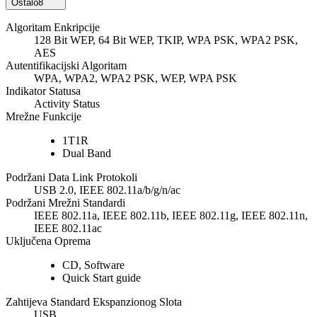
Ostalo
8
Algoritam Enkripcije
128 Bit WEP, 64 Bit WEP, TKIP, WPA PSK, WPA2 PSK,
AES
Autentifikacijski Algoritam
WPA, WPA2, WPA2 PSK, WEP, WPA PSK
Indikator Statusa
Activity Status
Mrežne Funkcije
1T1R
Dual Band
Podržani Data Link Protokoli
USB 2.0, IEEE 802.11a/b/g/n/ac
Podržani Mrežni Standardi
IEEE 802.11a, IEEE 802.11b, IEEE 802.11g, IEEE 802.11n,
IEEE 802.11ac
Uključena Oprema
CD, Software
Quick Start guide
Zahtijeva Standard Ekspanzionog Slota
USB