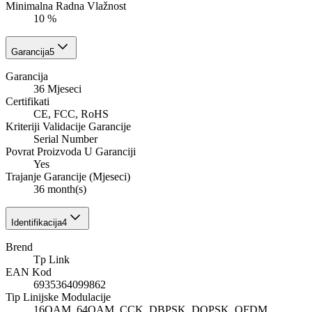
Minimalna Radna Vlažnost
10 %
Garancija
5
Garancija
36 Mjeseci
Certifikati
CE, FCC, RoHS
Kriteriji Validacije Garancije
Serial Number
Povrat Proizvoda U Garanciji
Yes
Trajanje Garancije (Mjeseci)
36 month(s)
Identifikacija
4
Brend
Tp Link
EAN Kod
6935364099862
Tip Linijske Modulacije
16QAM, 64QAM, CCK, DBPSK, DQPSK, OFDM,