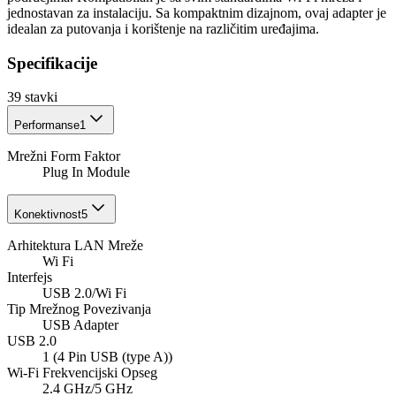
jednostavan za instalaciju. Sa kompaktnim dizajnom, ovaj adapter je
idealan za putovanja i korištenje na različitim uređajima.
Specifikacije
39
stavki
Performanse
1
Mrežni Form Faktor
Plug In Module
Konektivnost
5
Arhitektura LAN Mreže
Wi Fi
Interfejs
USB 2.0/Wi Fi
Tip Mrežnog Povezivanja
USB Adapter
USB 2.0
1 (4 Pin USB (type A))
Wi-Fi Frekvencijski Opseg
2.4 GHz/5 GHz