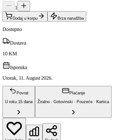
1
Dodaj u korpu
Brza narudžba
Dostupno
Dostava
10 KM
Isporuka
Utorak, 11. August 2026.
Povrat
Plaćanje
U roku
15
dana
Žiralno · Gotovinski · Pouzeće · Kartica