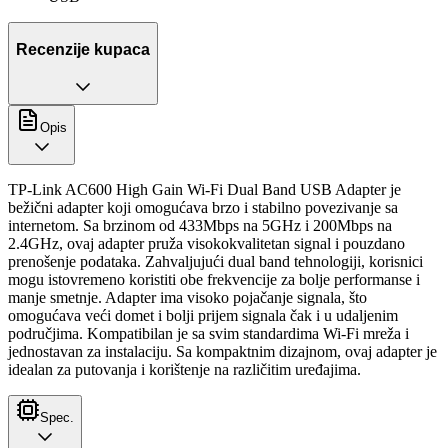
Recenzije kupaca
Opis
TP-Link AC600 High Gain Wi-Fi Dual Band USB Adapter je
bežični adapter koji omogućava brzo i stabilno povezivanje sa
internetom. Sa brzinom od 433Mbps na 5GHz i 200Mbps na
2.4GHz, ovaj adapter pruža visokokvalitetan signal i pouzdano
prenošenje podataka. Zahvaljujući dual band tehnologiji, korisnici
mogu istovremeno koristiti obe frekvencije za bolje performanse i
manje smetnje. Adapter ima visoko pojačanje signala, što
omogućava veći domet i bolji prijem signala čak i u udaljenim
područjima. Kompatibilan je sa svim standardima Wi-Fi mreža i
jednostavan za instalaciju. Sa kompaktnim dizajnom, ovaj adapter je
idealan za putovanja i korištenje na različitim uređajima.
Spec.