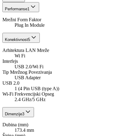
Performanse
1
Mrežni Form Faktor
Plug In Module
Konektivnost
5
Arhitektura LAN Mreže
Wi Fi
Interfejs
USB 2.0/Wi Fi
Tip Mrežnog Povezivanja
USB Adapter
USB 2.0
1 (4 Pin USB (type A))
Wi-Fi Frekvencijski Opseg
2.4 GHz/5 GHz
Dimenzije
3
Dubina (mm)
173.4 mm
Širina (mm)