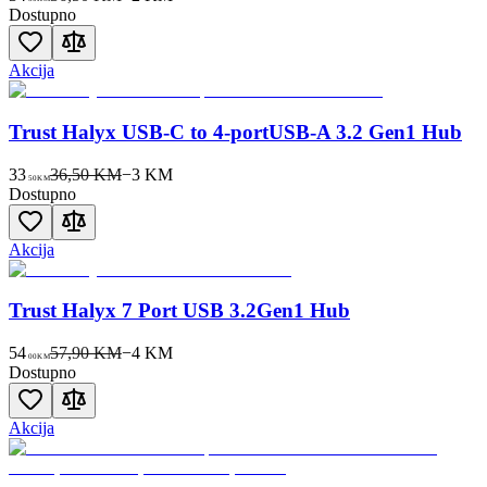
Dostupno
Akcija
Trust Halyx USB-C to 4-portUSB-A 3.2 Gen1 Hub
33
36,50 KM
−
3
KM
50
KM
Dostupno
Akcija
Trust Halyx 7 Port USB 3.2Gen1 Hub
54
57,90 KM
−
4
KM
00
KM
Dostupno
Akcija