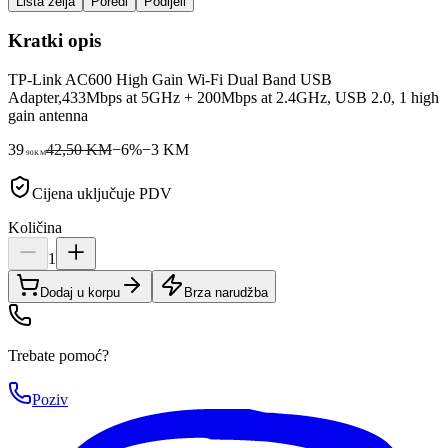
Lista želja
Poredi
Podijeli
Kratki opis
TP-Link AC600 High Gain Wi-Fi Dual Band USB
Adapter,433Mbps at 5GHz + 200Mbps at 2.4GHz, USB 2.0, 1 high
gain antenna
39
42,50 KM
−
6
%
−
3
KM
90
KM
Cijena uključuje PDV
Količina
1
Dodaj u korpu
Brza narudžba
Trebate pomoć?
Poziv