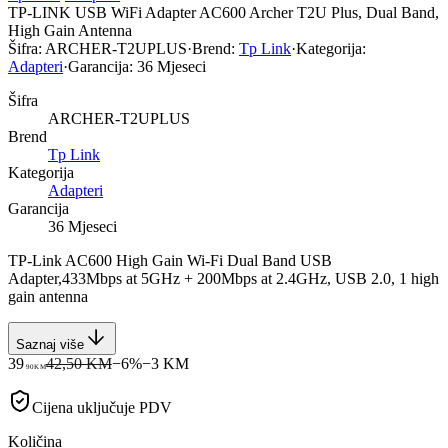
TP-LINK USB WiFi Adapter AC600 Archer T2U Plus, Dual Band,
High Gain Antenna
Šifra:
ARCHER-T2UPLUS
·
Brend:
Tp Link
·
Kategorija:
Adapteri
·
Garancija:
36 Mjeseci
Šifra
ARCHER-T2UPLUS
Brend
Tp Link
Kategorija
Adapteri
Garancija
36 Mjeseci
TP-Link AC600 High Gain Wi-Fi Dual Band USB
Adapter,433Mbps at 5GHz + 200Mbps at 2.4GHz, USB 2.0, 1 high
gain antenna
Saznaj više
39
42,50 KM
−
6
%
−
3
KM
90
KM
Cijena uključuje PDV
Količina