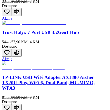
33
36,50 KM
−
3
KM
50
KM
Dostupno
Akcija
Trust Halyx 7 Port USB 3.2Gen1 Hub
54
57,90 KM
−
4
KM
00
KM
Dostupno
Akcija
TP-LINK USB WiFi Adapter AX1800 Archer
TX20U Plus, WiFi 6, Dual Band, MU-MIMO,
WPA3
81
90,50 KM
−
9
KM
90
KM
Dostupno