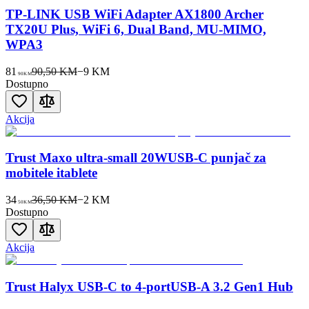
TP-LINK USB WiFi Adapter AX1800 Archer
TX20U Plus, WiFi 6, Dual Band, MU-MIMO,
WPA3
81
90,50 KM
−
9
KM
90
KM
Dostupno
Akcija
Trust Maxo ultra-small 20WUSB-C punjač za
mobitele itablete
34
36,50 KM
−
2
KM
50
KM
Dostupno
Akcija
Trust Halyx USB-C to 4-portUSB-A 3.2 Gen1 Hub