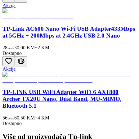
Akcija
TP-Link AC600 Nano Wi-Fi USB Adapter433Mbps
at 5GHz + 200Mbps at 2.4GHz USB 2.0 Nano
28
30,00 KM
−
2
KM
50
KM
Dostupno
Akcija
TP-LINK USB WiFi Adapter WiFi 6 AX1800
Archer TX20U Nano, Dual Band, MU-MIMO,
Bluetooth 5.1
56
60,50 KM
−
4
KM
50
KM
Dostupno
Više od proizvođača
Tp-link