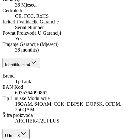
36 Mjeseci
Certifikati
CE, FCC, RoHS
Kriteriji Validacije Garancije
Serial Number
Povrat Proizvoda U Garanciji
Yes
Trajanje Garancije (Mjeseci)
36 month(s)
Identifikacija
4
Brend
Tp Link
EAN Kod
6935364099862
Tip Linijske Modulacije
16QAM, 64QAM, CCK, DBPSK, DQPSK, OFDM,
256QAM
Šifra proizvoda
ARCHER-T2UPLUS
U kutiji
8