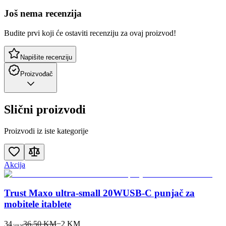
Još nema recenzija
Budite prvi koji će ostaviti recenziju za ovaj proizvod!
Napišite recenziju
Proizvođač
Slični proizvodi
Proizvodi iz iste kategorije
Akcija
Trust Maxo ultra-small 20WUSB-C punjač za
mobitele itablete
34
36,50 KM
−
2
KM
50
KM