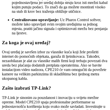
pojednostavljena jer uređaj dobija struju kroz isti mrežni kabal
kojim putuju podaci. To znači da ga možete montirati visoko
na stub ili krov bez traženja obližnje utičnice.
Centralizovano upravljanje:
Uz Pharos Control softver,
možete lako upravljati svim svojim uređajima sa jednog
mjesta, pratiti jačinu signala i optimizovati mrežu bez penjanja
na ljestve.
Za koga je ovaj uređaj?
Ovaj uređaj je savršen izbor za vlasnike kuća koji žele proširiti
internet do pomoćnih objekata, garaža ili ljetnikovaca. Također,
nezaobilazan je alat za vlasnike malih firmi koji trebaju povezati dva
ureda bez plaćanja dodatnih pretplata operaterima. Ako se bavite
instalacijom video nadzora, CPE210 će vam omogućiti da povežete
kamere na velikim parkinzima ili skladištima bez ijednog metra
ukopanog kabla.
Zašto izabrati TP-Link?
TP-Link je sinonim za pouzdanost i inovaciju u svijetu mrežne
opreme. Model CPE210 spaja profesionalne performanse sa
jednostavnošću korištenja koju svako može savladati. Investirajte u