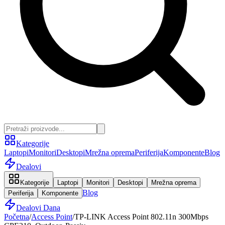
Kategorije
Laptopi
Monitori
Desktopi
Mrežna oprema
Periferija
Komponente
Blog
Dealovi
Kategorije
Laptopi
Monitori
Desktopi
Mrežna oprema
Blog
Periferija
Komponente
Dealovi Dana
Početna
/
Access Point
/
TP-LINK Access Point 802.11n 300Mbps