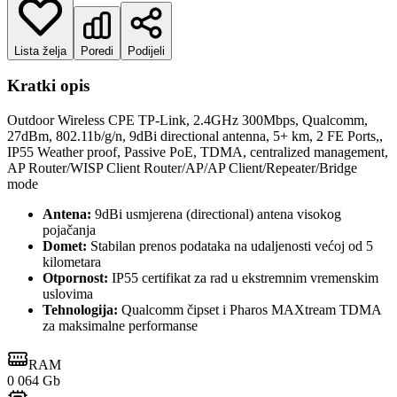
Lista želja
Poredi
Podijeli
Kratki opis
Outdoor Wireless CPE TP-Link, 2.4GHz 300Mbps, Qualcomm,
27dBm, 802.11b/g/n, 9dBi directional antenna, 5+ km, 2 FE Ports,,
IP55 Weather proof, Passive PoE, TDMA, centralized management,
AP Router/WISP Client Router/AP/AP Client/Repeater/Bridge
mode
Antena:
9dBi usmjerena (directional) antena visokog
pojačanja
Domet:
Stabilan prenos podataka na udaljenosti većoj od 5
kilometara
Otpornost:
IP55 certifikat za rad u ekstremnim vremenskim
uslovima
Tehnologija:
Qualcomm čipset i Pharos MAXtream TDMA
za maksimalne performanse
RAM
0 064 Gb