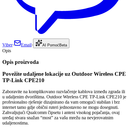
Viber
·
Email
·
AI Pomoć
Beta
Opis
Opis proizvoda
Povežite udaljene lokacije uz Outdoor Wireless CPE
TP-Link CPE210
Zaboravite na komplikovano razvlačenje kablova između zgrada ili
u udaljenim dvorištima. Outdoor Wireless CPE TP-Link CPE210 je
profesionalno rješenje dizajnirano da vam omogući stabilan i brz
internet tamo gdje obični ruteri jednostavno ne mogu dosegnuti.
Zahvaljujući Qualcomm čipsetu i anteni visokog pojačanja, ovaj
uređaj stvara snažan “most” za vašu mrežu na nevjerovatnim
udaljenostima.