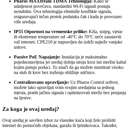
Pharos MAXtream TDMA Tehnologija:
Kako se
udaljenost povećava, standardni Wi-Fi signali postaju
nestabilni. Ova tehnologija eliminiše konflikte signala,
osiguravajući tečan protok podataka čak i kada je povezano
više uređaja.
IP55 Otpornost na vremenske prilike:
Kiša, snijeg, vjetar
ili ekstremne temperature od -40°C do 70°C neće zaustaviti
vaš internet. CPE210 je napravljen da izdrži najteže vanjske
uslove.
Passive PoE Napajanje:
Instalacija je maksimalno
pojednostavljena jer uređaj dobija struju kroz isti mrežni kabal
kojim putuju podaci. To znači da ga možete montirati visoko
na stub ili krov bez traženja obližnje utičnice.
Centralizovano upravljanje:
Uz Pharos Control softver,
možete lako upravljati svim svojim uređajima sa jednog
mjesta, pratiti jačinu signala i optimizovati mrežu bez penjanja
na ljestve.
Za koga je ovaj uređaj?
Ovaj uređaj je savršen izbor za vlasnike kuća koji žele proširiti
internet do pomoćnih objekata, garaža ili ljetnikovaca. Također,