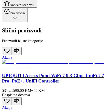
Napišite recenziju
Proizvođač
Slični proizvodi
Proizvodi iz iste kategorije
Akcija
UBIQUITI Access Point WiFi 7 9.3 Gbps UniFi U7
Pro, PoE+, UniFi Controller
535
590,00 KM
−
55
KM
00
KM
Besplatna dostava
Akcija