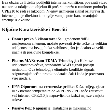
Bez obzira da li želite podijeliti internet sa komšijom, povezati video
nadzor na udaljenom objektu ili proširiti mrežu u ruralnom području,
CPE210 to radi sa lakoćom. Njegov usmjereni signal osigurava da
internet putuje direktno tamo gdje vam je potreban, smanjujući
smetnje iz okoline.
Ključne Karakteristike i Benefiti
Domet preko 5 kilometara:
Sa ugrađenom 9dBi
usmjerenom antenom, možete povezati dvije tačke na velikim
udaljenostima bez gubitka stabilnosti, što je idealno za velika
imanja ili poslovne komplekse.
Pharos MAXtream TDMA Tehnologija:
Kako se
udaljenost povećava, standardni Wi-Fi signali postaju
nestabilni. Ova tehnologija eliminiše konflikte signala,
osiguravajući tečan protok podataka čak i kada je povezano
više uređaja.
IP55 Otpornost na vremenske prilike:
Kiša, snijeg, vjetar
ili ekstremne temperature od -40°C do 70°C neće zaustaviti
vaš internet. CPE210 je napravljen da izdrži najteže vanjske
uslove.
Passive PoE Napajanje:
Instalacija je maksimalno