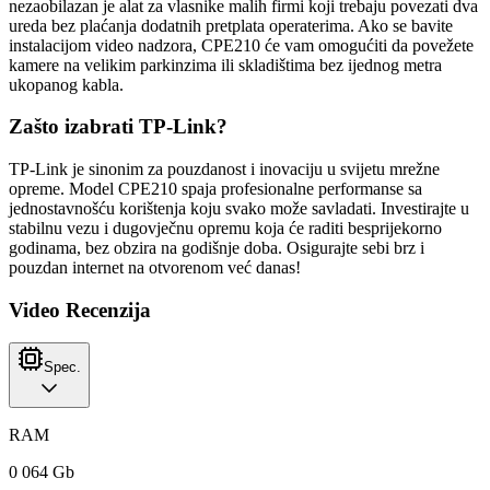
nezaobilazan je alat za vlasnike malih firmi koji trebaju povezati dva
ureda bez plaćanja dodatnih pretplata operaterima. Ako se bavite
instalacijom video nadzora, CPE210 će vam omogućiti da povežete
kamere na velikim parkinzima ili skladištima bez ijednog metra
ukopanog kabla.
Zašto izabrati TP-Link?
TP-Link je sinonim za pouzdanost i inovaciju u svijetu mrežne
opreme. Model CPE210 spaja profesionalne performanse sa
jednostavnošću korištenja koju svako može savladati. Investirajte u
stabilnu vezu i dugovječnu opremu koja će raditi besprijekorno
godinama, bez obzira na godišnje doba. Osigurajte sebi brz i
pouzdan internet na otvorenom već danas!
Video Recenzija
Spec.
RAM
0 064 Gb