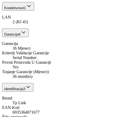
Konektivnost
1
LAN
2 (RJ 45)
Garancija
4
Garancija
36 Mjeseci
Kriteriji Validacije Garancije
Serial Number
Povrat Proizvoda U Garanciji
Yes
Trajanje Garancije (Mjeseci)
36 month(s)
Identifikacija
3
Brend
Tp Link
EAN Kod
6935364071677
Šifra proizvoda