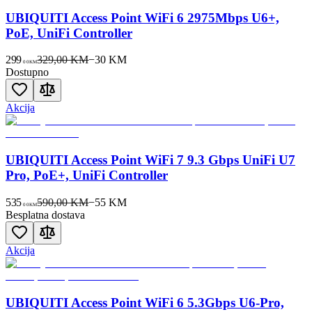
UBIQUITI Access Point WiFi 6 2975Mbps U6+,
PoE, UniFi Controller
299
329,00 KM
−
30
KM
00
KM
Dostupno
Akcija
UBIQUITI Access Point WiFi 7 9.3 Gbps UniFi U7
Pro, PoE+, UniFi Controller
535
590,00 KM
−
55
KM
00
KM
Besplatna dostava
Akcija
UBIQUITI Access Point WiFi 6 5.3Gbps U6-Pro,