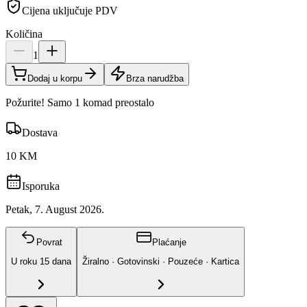
Cijena uključuje PDV
Količina
1
Dodaj u korpu
Brza narudžba
Požurite! Samo 1 komad preostalo
Dostava
10 KM
Isporuka
Petak, 7. August 2026.
Povrat
Plaćanje
U roku
15
dana
Žiralno · Gotovinski · Pouzeće · Kartica