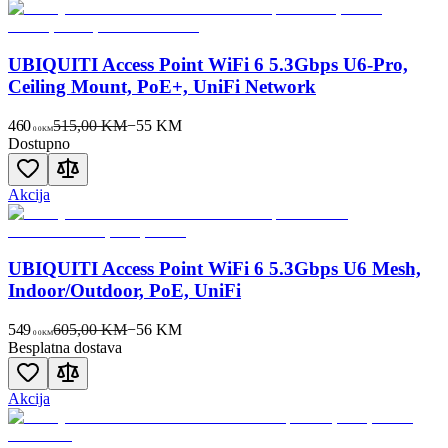
UBIQUITI Access Point WiFi 6 5.3Gbps U6-Pro,
Ceiling Mount, PoE+, UniFi Network
460
515,00 KM
−
55
KM
00
KM
Dostupno
Akcija
UBIQUITI Access Point WiFi 6 5.3Gbps U6 Mesh,
Indoor/Outdoor, PoE, UniFi
549
605,00 KM
−
56
KM
00
KM
Besplatna dostava
Akcija