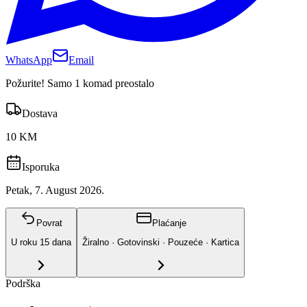
WhatsApp
Email
Požurite! Samo 1 komad preostalo
Dostava
10 KM
Isporuka
Petak, 7. August 2026.
Povrat
Plaćanje
U roku
15
dana
Žiralno · Gotovinski · Pouzeće · Kartica
Podrška