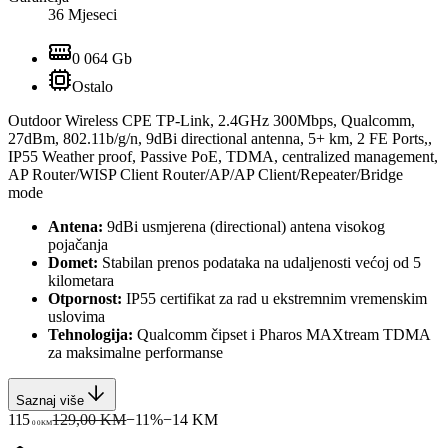
36 Mjeseci
0 064 Gb
Ostalo
Outdoor Wireless CPE TP-Link, 2.4GHz 300Mbps, Qualcomm,
27dBm, 802.11b/g/n, 9dBi directional antenna, 5+ km, 2 FE Ports,,
IP55 Weather proof, Passive PoE, TDMA, centralized management,
AP Router/WISP Client Router/AP/AP Client/Repeater/Bridge
mode
Antena:
9dBi usmjerena (directional) antena visokog
pojačanja
Domet:
Stabilan prenos podataka na udaljenosti većoj od 5
kilometara
Otpornost:
IP55 certifikat za rad u ekstremnim vremenskim
uslovima
Tehnologija:
Qualcomm čipset i Pharos MAXtream TDMA
za maksimalne performanse
Saznaj više
115
129,00 KM
−
11
%
−
14
KM
00
KM