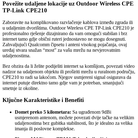
Povežite udaljene lokacije uz Outdoor Wireless CPE
TP-Link CPE210
Zaboravite na komplikovano razvlačenje kablova između zgrada ili
u udaljenim dvorištima. Outdoor Wireless CPE TP-Link CPE210 je
profesionalno rješenje dizajnirano da vam omogući stabilan i brz
internet tamo gdje obični ruteri jednostavno ne mogu dosegnuti.
Zahvaljujući Qualcomm čipsetu i anteni visokog pojačanja, ovaj
uređaj stvara snažan “most” za vašu mrežu na nevjerovatnim
udaljenostima.
Bez obzira da li želite podijeliti internet sa komšijom, povezati video
nadzor na udaljenom objektu ili proširiti mrežu u ruralnom području,
CPE210 to radi sa lakoćom. Njegov usmjereni signal osigurava da
internet putuje direktno tamo gdje vam je potreban, smanjujući
smetnje iz okoline.
Ključne Karakteristike i Benefiti
Domet preko 5 kilometara:
Sa ugrađenom 9dBi
usmjerenom antenom, možete povezati dvije tačke na velikim
udaljenostima bez gubitka stabilnosti, što je idealno za velika
imanja ili poslovne komplekse.