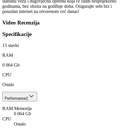
stabilnu vezu i dugovječnu opremu koja će raditi besprijekorno
godinama, bez obzira na godišnje doba. Osigurajte sebi brz i
pouzdan internet na otvorenom već danas!
Video Recenzija
Specifikacije
15
stavki
RAM
0 064 Gb
CPU
Ostalo
Performanse
2
RAM Memorija
0 064 Gb
CPU
Ostalo