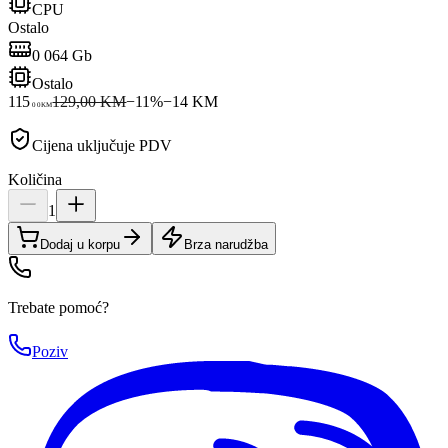
CPU
Ostalo
0 064 Gb
Ostalo
115
129,00 KM
−
11
%
−
14
KM
00
KM
Cijena uključuje PDV
Količina
1
Dodaj u korpu
Brza narudžba
Trebate pomoć?
Poziv