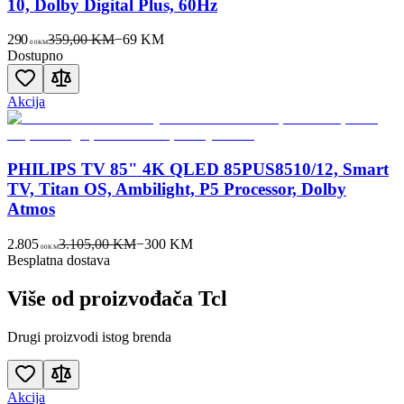
10, Dolby Digital Plus, 60Hz
290
359,00 KM
−
69
KM
00
KM
Dostupno
Akcija
PHILIPS TV 85" 4K QLED 85PUS8510/12, Smart
TV, Titan OS, Ambilight, P5 Processor, Dolby
Atmos
2.805
3.105,00 KM
−
300
KM
00
KM
Besplatna dostava
Više od proizvođača
Tcl
Drugi proizvodi istog brenda
Akcija