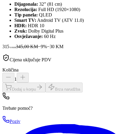
Dijagonala:
32” (81 cm)
Rezolucija:
Full HD (1920×1080)
Tip panela:
QLED
Smart TV:
Android TV (ATV 11.0)
HDR:
HDR 10
Zvuk:
Dolby Digital Plus
Osvježavanje:
60 Hz
315
345,00 KM
−
9
%
−
30
KM
00
KM
Cijena uključuje PDV
Količina
1
Dodaj u korpu
Brza narudžba
Trebate pomoć?
Poziv