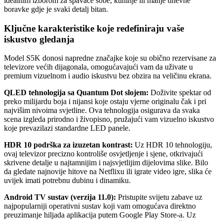
idealnim izborom za spavaće sobe, kuhinje ili manje dnevne
boravke gdje je svaki detalj bitan.
Ključne karakteristike koje redefiniraju vaše
iskustvo gledanja
Model S5K donosi napredne značajke koje su obično rezervisane za
televizore većih dijagonala, omogućavajući vam da uživate u
premium vizuelnom i audio iskustvu bez obzira na veličinu ekrana.
QLED tehnologija sa Quantum Dot slojem:
Doživite spektar od
preko milijardu boja i nijansi koje ostaju vjerne originalu čak i pri
najvišim nivoima svjetline. Ova tehnologija osigurava da svaka
scena izgleda prirodno i živopisno, pružajući vam vizuelno iskustvo
koje prevazilazi standardne LED panele.
HDR 10 podrška za izuzetan kontrast:
Uz HDR 10 tehnologiju,
ovaj televizor precizno kontroliše osvjetljenje i sjene, otkrivajući
skrivene detalje u najtamnijim i najsvjetlijim dijelovima slike. Bilo
da gledate najnovije hitove na Netflixu ili igrate video igre, slika će
uvijek imati potrebnu dubinu i dinamiku.
Android TV sustav (verzija 11.0):
Pristupite svijetu zabave uz
najpopularniji operativni sustav koji vam omogućava direktno
preuzimanje hiljada aplikacija putem Google Play Store-a. Uz