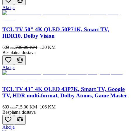
Akcija
TCL TV 50" 4K QLED 50P71K, Smart TV,
HDR10, Dolby Vision
609
739,00 KM
−
130
KM
00
KM
Besplatna dostava
Akcija
TCL TV 43" 4K QLED 43P7K, Smart TV, Google
TV, HDR multi-format, Dolby Atmos, Game Master
609
715,00 KM
−
106
KM
00
KM
Besplatna dostava
Akcija