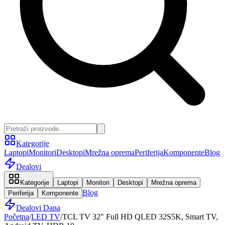
Kategorije
Laptopi
Monitori
Desktopi
Mrežna oprema
Periferija
Komponente
Blog
Dealovi
Kategorije
Laptopi
Monitori
Desktopi
Mrežna oprema
Blog
Periferija
Komponente
Dealovi Dana
Početna
/
LED TV
/
TCL TV 32" Full HD QLED 32S5K, Smart TV,