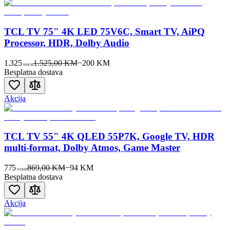
TCL TV 75" 4K LED 75V6C, Smart TV, AiPQ
Processor, HDR, Dolby Audio
1.325
1.525,00 KM
−
200
KM
00
KM
Besplatna dostava
Akcija
TCL TV 55" 4K QLED 55P7K, Google TV, HDR
multi-format, Dolby Atmos, Game Master
775
869,00 KM
−
94
KM
00
KM
Besplatna dostava
Akcija