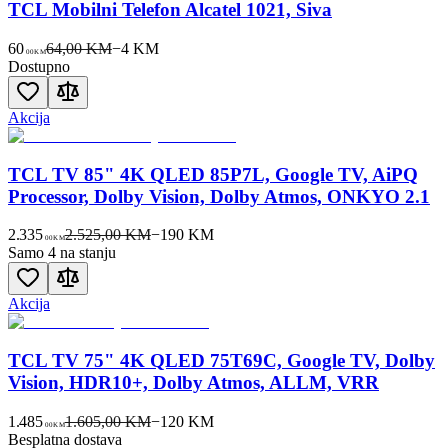
TCL Mobilni Telefon Alcatel 1021, Siva
60
64,00 KM
−
4
KM
00
KM
Dostupno
Akcija
TCL TV 85" 4K QLED 85P7L, Google TV, AiPQ
Processor, Dolby Vision, Dolby Atmos, ONKYO 2.1
2.335
2.525,00 KM
−
190
KM
00
KM
Samo 4 na stanju
Akcija
TCL TV 75" 4K QLED 75T69C, Google TV, Dolby
Vision, HDR10+, Dolby Atmos, ALLM, VRR
1.485
1.605,00 KM
−
120
KM
00
KM
Besplatna dostava