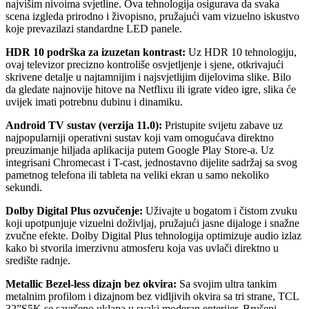
najvišim nivoima svjetline. Ova tehnologija osigurava da svaka
scena izgleda prirodno i živopisno, pružajući vam vizuelno iskustvo
koje prevazilazi standardne LED panele.
HDR 10 podrška za izuzetan kontrast:
Uz HDR 10 tehnologiju,
ovaj televizor precizno kontroliše osvjetljenje i sjene, otkrivajući
skrivene detalje u najtamnijim i najsvjetlijim dijelovima slike. Bilo
da gledate najnovije hitove na Netflixu ili igrate video igre, slika će
uvijek imati potrebnu dubinu i dinamiku.
Android TV sustav (verzija 11.0):
Pristupite svijetu zabave uz
najpopularniji operativni sustav koji vam omogućava direktno
preuzimanje hiljada aplikacija putem Google Play Store-a. Uz
integrisani Chromecast i T-cast, jednostavno dijelite sadržaj sa svog
pametnog telefona ili tableta na veliki ekran u samo nekoliko
sekundi.
Dolby Digital Plus ozvučenje:
Uživajte u bogatom i čistom zvuku
koji upotpunjuje vizuelni doživljaj, pružajući jasne dijaloge i snažne
zvučne efekte. Dolby Digital Plus tehnologija optimizuje audio izlaz
kako bi stvorila imerzivnu atmosferu koja vas uvlači direktno u
središte radnje.
Metallic Bezel-less dizajn bez okvira:
Sa svojim ultra tankim
metalnim profilom i dizajnom bez vidljivih okvira sa tri strane, TCL
32”S5K se savršeno uklapa u svaki moderan enterijer. Brušeni