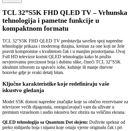
TCL 32”S5K FHD QLED TV – Vrhunska
tehnologija i pametne funkcije u
kompaktnom formatu
TCL 32”S5K FHD QLED TV predstavlja savršen spoj napredne
tehnologije prikaza i modernog dizajna, kreiran za one koji ne žele
praviti kompromise s kvalitetom čak i u manjim prostorijama. Ovaj
Full HD televizor koristi QLED tehnologiju kako bi pružio
nevjerovatnu preciznost boja i dubinu slike, čineći TCL 32”S5K
idealnim izborom za spavaće sobe, kuhinje ili manje dnevne
boravke gdje je svaki detalj bitan.
Ključne karakteristike koje redefiniraju vaše
iskustvo gledanja
Model S5K donosi napredne značajke koje su obično rezervisane za
televizore većih dijagonala, omogućavajući vam da uživate u
premium vizuelnom i audio iskustvu bez obzira na veličinu ekrana.
QLED tehnologija sa Quantum Dot slojem:
Doživite spektar od
preko milijardu boja i nijansi koje ostaju vjerne originalu čak i pri