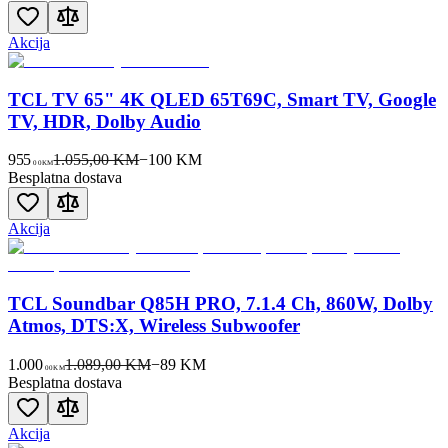
Akcija
TCL TV 65" 4K QLED 65T69C, Smart TV, Google
TV, HDR, Dolby Audio
955
1.055,00 KM
−
100
KM
00
KM
Besplatna dostava
Akcija
TCL Soundbar Q85H PRO, 7.1.4 Ch, 860W, Dolby
Atmos, DTS:X, Wireless Subwoofer
1.000
1.089,00 KM
−
89
KM
00
KM
Besplatna dostava
Akcija