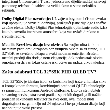
integrisani Chromecast i T-cast, jednostavno dijelite sadržaj sa svog
pametnog telefona ili tableta na veliki ekran u samo nekoliko
sekundi.
Dolby Digital Plus ozvučenje:
Uživajte u bogatom i čistom zvuku
koji upotpunjuje vizuelni doživljaj, pružajući jasne dijaloge i snažne
zvučne efekte. Dolby Digital Plus tehnologija optimizuje audio izlaz
kako bi stvorila imerzivnu atmosferu koja vas uvlači direktno u
središte radnje.
Metallic Bezel-less dizajn bez okvira:
Sa svojim ultra tankim
metalnim profilom i dizajnom bez vidljivih okvira sa tri strane, TCL
32”S5K se savršeno uklapa u svaki moderan enterijer. Brušeni
metalni prednji dio dodaje notu elegancije, dok nedostatak okvira
omogućava da vaš fokus ostane isključivo na sadržaju koji gledate.
Zašto odabrati TCL 32”S5K FHD QLED TV?
TCL 32”S5K je idealan izbor za korisnike koji traže vrhunsku sliku
u kompaktnom formatu, kombinujući prednosti QLED tehnologije
sa pametnim funkcijama Android platforme. Bilo da ste ljubitelj
streaming servisa, strastveni pratilac sportskih događaja ili tražite
pouzdan sekundarni televizor za svoj dom, ovaj model nudi
dugotrajnost uz garanciju od 24 mjeseca i besprijekoran dizajn koji
nadopunjuje svaki prostor.