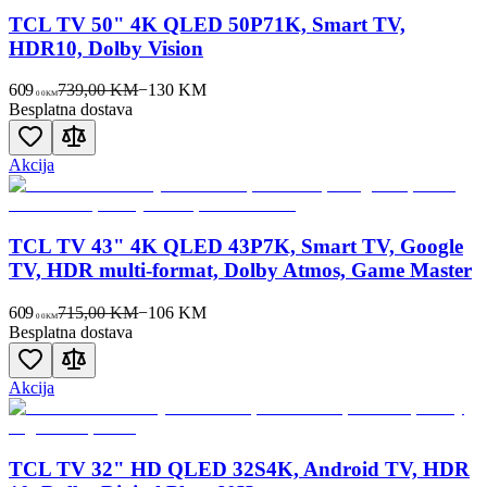
TCL TV 50" 4K QLED 50P71K, Smart TV,
HDR10, Dolby Vision
609
739,00 KM
−
130
KM
00
KM
Besplatna dostava
Akcija
TCL TV 43" 4K QLED 43P7K, Smart TV, Google
TV, HDR multi-format, Dolby Atmos, Game Master
609
715,00 KM
−
106
KM
00
KM
Besplatna dostava
Akcija
TCL TV 32" HD QLED 32S4K, Android TV, HDR