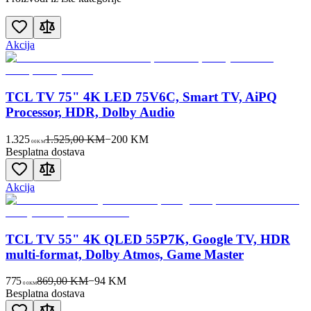
Akcija
TCL TV 75" 4K LED 75V6C, Smart TV, AiPQ
Processor, HDR, Dolby Audio
1.325
1.525,00 KM
−
200
KM
00
KM
Besplatna dostava
Akcija
TCL TV 55" 4K QLED 55P7K, Google TV, HDR
multi-format, Dolby Atmos, Game Master
775
869,00 KM
−
94
KM
00
KM
Besplatna dostava