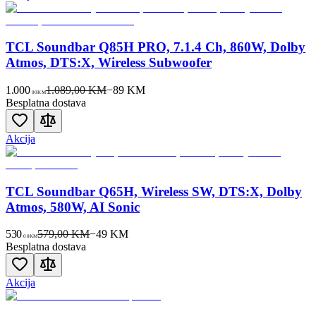
TCL Soundbar Q85H PRO, 7.1.4 Ch, 860W, Dolby
Atmos, DTS:X, Wireless Subwoofer
1.000
1.089,00 KM
−
89
KM
00
KM
Besplatna dostava
Akcija
TCL Soundbar Q65H, Wireless SW, DTS:X, Dolby
Atmos, 580W, AI Sonic
530
579,00 KM
−
49
KM
00
KM
Besplatna dostava
Akcija