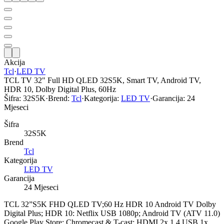
Akcija
Tcl
·
LED TV
TCL TV 32" Full HD QLED 32S5K, Smart TV, Android TV,
HDR 10, Dolby Digital Plus, 60Hz
Šifra:
32S5K
·
Brend:
Tcl
·
Kategorija:
LED TV
·
Garancija:
24
Mjeseci
Šifra
32S5K
Brend
Tcl
Kategorija
LED TV
Garancija
24 Mjeseci
TCL 32”S5K FHD QLED TV;60 Hz HDR 10 Android TV Dolby
Digital Plus; HDR 10: Netflix USB 1080p; Android TV (ATV 11.0)
Google Play Store; Chromecast & T-cast; HDMI 2x 1.4 USB 1x