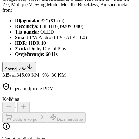
2.0; Multiple Viewing Mode; Metallic Bezel-less; Brushed metal
front
Dijagonala:
32” (81 cm)
Rezolucija:
Full HD (1920×1080)
Tip panela:
QLED
Smart TV:
Android TV (ATV 11.0)
HDR:
HDR 10
Zvuk:
Dolby Digital Plus
Osvježavanje:
60 Hz
Saznaj više
315
345,00 KM
−
9
%
−
30
KM
00
KM
Cijena uključuje PDV
Količina
1
Dodaj u korpu
Brza narudžba
Trenutno nije dostupno