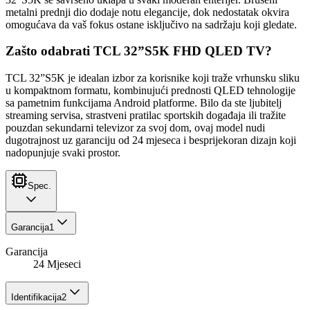
metalni prednji dio dodaje notu elegancije, dok nedostatak okvira
omogućava da vaš fokus ostane isključivo na sadržaju koji gledate.
Zašto odabrati TCL 32”S5K FHD QLED TV?
TCL 32”S5K je idealan izbor za korisnike koji traže vrhunsku sliku
u kompaktnom formatu, kombinujući prednosti QLED tehnologije
sa pametnim funkcijama Android platforme. Bilo da ste ljubitelj
streaming servisa, strastveni pratilac sportskih događaja ili tražite
pouzdan sekundarni televizor za svoj dom, ovaj model nudi
dugotrajnost uz garanciju od 24 mjeseca i besprijekoran dizajn koji
nadopunjuje svaki prostor.
Spec.
Garancija
1
Garancija
24 Mjeseci
Identifikacija
2