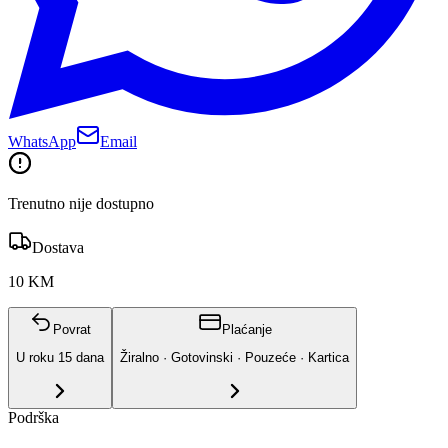
WhatsApp
Email
Trenutno nije dostupno
Dostava
10 KM
Povrat
Plaćanje
U roku
15
dana
Žiralno · Gotovinski · Pouzeće · Kartica
Podrška