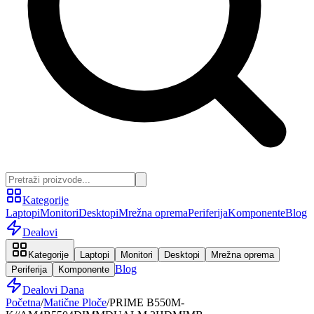
Kategorije
Laptopi
Monitori
Desktopi
Mrežna oprema
Periferija
Komponente
Blog
Dealovi
Kategorije
Laptopi
Monitori
Desktopi
Mrežna oprema
Blog
Periferija
Komponente
Dealovi Dana
Početna
/
Matične Ploče
/
PRIME B550M-