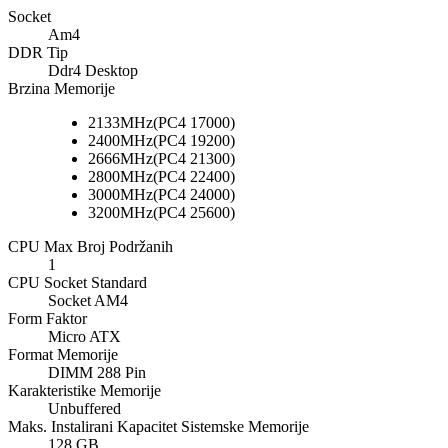
Socket
Am4
DDR Tip
Ddr4 Desktop
Brzina Memorije
2133MHz(PC4 17000)
2400MHz(PC4 19200)
2666MHz(PC4 21300)
2800MHz(PC4 22400)
3000MHz(PC4 24000)
3200MHz(PC4 25600)
CPU Max Broj Podržanih
1
CPU Socket Standard
Socket AM4
Form Faktor
Micro ATX
Format Memorije
DIMM 288 Pin
Karakteristike Memorije
Unbuffered
Maks. Instalirani Kapacitet Sistemske Memorije
128 GB