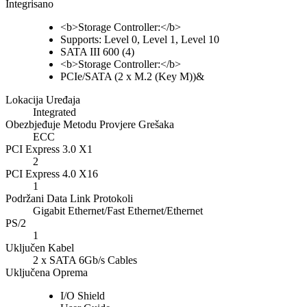
Integrisano
<b>Storage Controller:</b>
Supports: Level 0, Level 1, Level 10
SATA III 600 (4)
<b>Storage Controller:</b>
PCIe/SATA (2 x M.2 (Key M))&
Lokacija Uređaja
Integrated
Obezbjeđuje Metodu Provjere Grešaka
ECC
PCI Express 3.0 X1
2
PCI Express 4.0 X16
1
Podržani Data Link Protokoli
Gigabit Ethernet/Fast Ethernet/Ethernet
PS/2
1
Uključen Kabel
2 x SATA 6Gb/s Cables
Uključena Oprema
I/O Shield