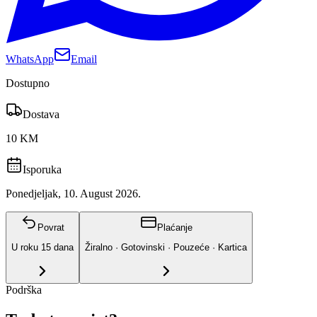
WhatsApp
Email
Dostupno
Dostava
10 KM
Isporuka
Ponedjeljak, 10. August 2026.
Povrat
Plaćanje
U roku
15
dana
Žiralno · Gotovinski · Pouzeće · Kartica
Podrška