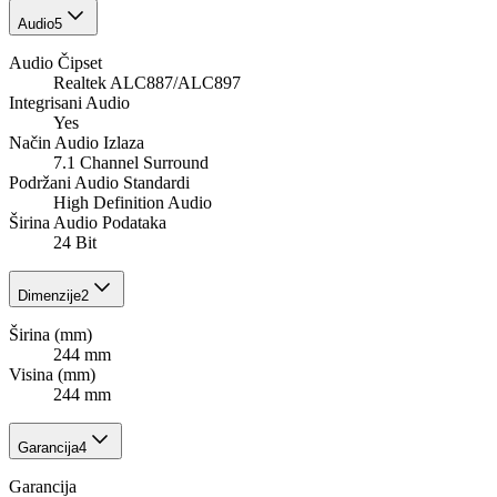
Audio
5
Audio Čipset
Realtek ALC887/ALC897
Integrisani Audio
Yes
Način Audio Izlaza
7.1 Channel Surround
Podržani Audio Standardi
High Definition Audio
Širina Audio Podataka
24 Bit
Dimenzije
2
Širina (mm)
244 mm
Visina (mm)
244 mm
Garancija
4
Garancija