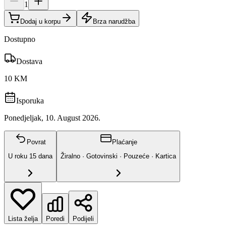
1
Dodaj u korpu
Brza narudžba
Dostupno
Dostava
10 KM
Isporuka
Ponedjeljak, 10. August 2026.
Povrat
Plaćanje
U roku
15
dana
Žiralno · Gotovinski · Pouzeće · Kartica
Lista želja
Poredi
Podijeli