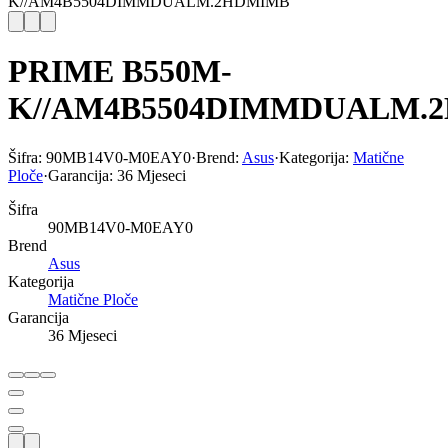
K//AM4B5504DIMMDUALM.2HDMIMB
PRIME B550M-
K//AM4B5504DIMMDUALM.
Šifra:
90MB14V0-M0EAY0
·
Brend:
Asus
·
Kategorija:
Matične
Ploče
·
Garancija:
36 Mjeseci
Šifra
90MB14V0-M0EAY0
Brend
Asus
Kategorija
Matične Ploče
Garancija
36 Mjeseci