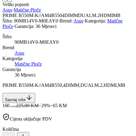
Veliki popusti
Asus
·
Matične Ploče
PRIME B550M-K//AM4B5504DIMMDUALM.2HDMIMB
Šifra:
90MB14V0-M0EAY0
·
Brend:
Asus
·
Kategorija:
Matične
Ploče
·
Garancija:
36 Mjeseci
Šifra
90MB14V0-M0EAY0
Brend
Asus
Kategorija
Matične Ploče
Garancija
36 Mjeseci
PRIME B550M-K//AM4B550,4DIMM,DUALM.2,HDMI,MB
Saznaj više
160
225,00 KM
−
29
%
−
65
KM
00
KM
Cijena uključuje PDV
Količina