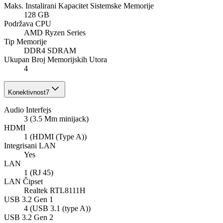
Maks. Instalirani Kapacitet Sistemske Memorije
128 GB
Podržava CPU
AMD Ryzen Series
Tip Memorije
DDR4 SDRAM
Ukupan Broj Memorijskih Utorа
4
Konektivnost
7
Audio Interfejs
3 (3.5 Mm minijack)
HDMI
1 (HDMI (Type A))
Integrisani LAN
Yes
LAN
1 (RJ 45)
LAN Čipset
Realtek RTL8111H
USB 3.2 Gen 1
4 (USB 3.1 (type A))
USB 3.2 Gen 2