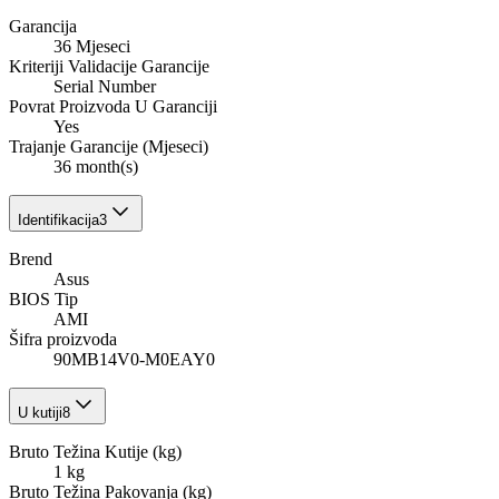
Garancija
36 Mjeseci
Kriteriji Validacije Garancije
Serial Number
Povrat Proizvoda U Garanciji
Yes
Trajanje Garancije (Mjeseci)
36 month(s)
Identifikacija
3
Brend
Asus
BIOS Tip
AMI
Šifra proizvoda
90MB14V0-M0EAY0
U kutiji
8
Bruto Težina Kutije (kg)
1 kg
Bruto Težina Pakovanja (kg)