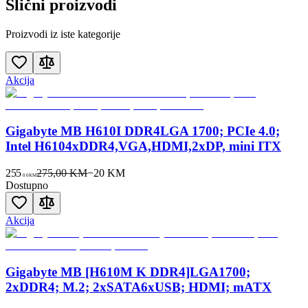
Slični proizvodi
Proizvodi iz iste kategorije
Akcija
Gigabyte MB H610I DDR4LGA 1700; PCIe 4.0;
Intel H6104xDDR4,VGA,HDMI,2xDP, mini ITX
255
275,00 KM
−
20
KM
00
KM
Dostupno
Akcija
Gigabyte MB [H610M K DDR4]LGA1700;
2xDDR4; M.2; 2xSATA6xUSB; HDMI; mATX