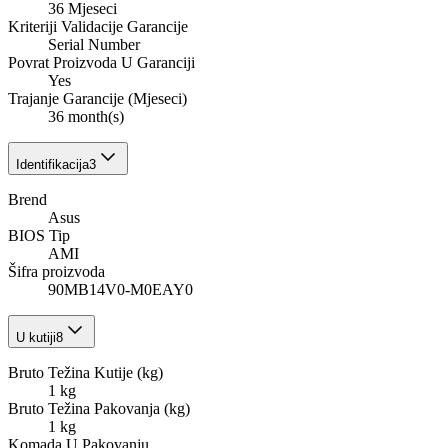
36 Mjeseci
Kriteriji Validacije Garancije
Serial Number
Povrat Proizvoda U Garanciji
Yes
Trajanje Garancije (Mjeseci)
36 month(s)
Identifikacija
3
Brend
Asus
BIOS Tip
AMI
Šifra proizvoda
90MB14V0-M0EAY0
U kutiji
8
Bruto Težina Kutije (kg)
1 kg
Bruto Težina Pakovanja (kg)
1 kg
Komada U Pakovanju