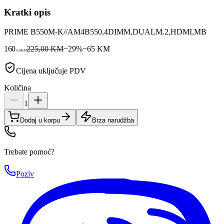
Kratki opis
PRIME B550M-K//AM4B550,4DIMM,DUALM.2,HDMI,MB
160
225,00 KM
−
29
%
−
65
KM
00
KM
Cijena uključuje PDV
Količina
1
Dodaj u korpu
Brza narudžba
Trebate pomoć?
Poziv