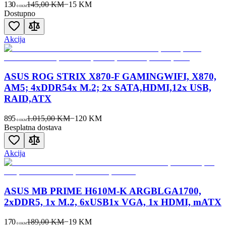
130
145,00 KM
−
15
KM
00
KM
Dostupno
Akcija
ASUS ROG STRIX X870-F GAMINGWIFI, X870,
AM5; 4xDDR54x M.2; 2x SATA,HDMI,12x USB,
RAID,ATX
895
1.015,00 KM
−
120
KM
00
KM
Besplatna dostava
Akcija
ASUS MB PRIME H610M-K ARGBLGA1700,
2xDDR5, 1x M.2, 6xUSB1x VGA, 1x HDMI, mATX
170
189,00 KM
−
19
KM
00
KM