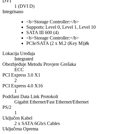
DVI
1 (DVI D)
Integrisano
<b>Storage Controller:</b>
Supports: Level 0, Level 1, Level 10
SATA III 600 (4)
<b>Storage Controller:</b>
PCIe/SATA (2 x M.2 (Key M))&
Lokacija Uređaja
Integrated
Obezbjeđuje Metodu Provjere Grešaka
ECC
PCI Express 3.0 X1
2
PCI Express 4.0 X16
1
Podržani Data Link Protokoli
Gigabit Ethernet/Fast Ethernet/Ethernet
PS/2
1
Uključen Kabel
2 x SATA 6Gb/s Cables
Uključena Oprema