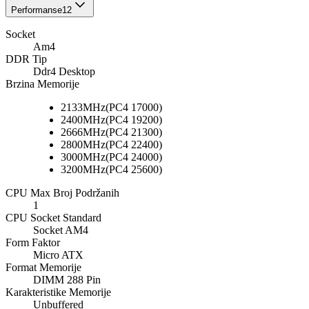
Performanse
12
Socket
Am4
DDR Tip
Ddr4 Desktop
Brzina Memorije
2133MHz(PC4 17000)
2400MHz(PC4 19200)
2666MHz(PC4 21300)
2800MHz(PC4 22400)
3000MHz(PC4 24000)
3200MHz(PC4 25600)
CPU Max Broj Podržanih
1
CPU Socket Standard
Socket AM4
Form Faktor
Micro ATX
Format Memorije
DIMM 288 Pin
Karakteristike Memorije
Unbuffered