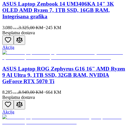
ASUS Laptop Zenbook 14 UM3406KA 14" 3K
OLED AMD Ryzen 7, 1TB SSD, 16GB RAM,
Integrisana grafika
3.080
3.325,00 KM
−
245
KM
00
KM
Besplatna dostava
Akcija
ASUS Laptop ROG Zephyrus G16 16" AMD Ryzen
9 AI Ultra 9, 1TB SSD, 32GB RAM, NVIDIA
GeForce RTX 5070 Ti
8.285
8.949,00 KM
−
664
KM
00
KM
Besplatna dostava
Akcija