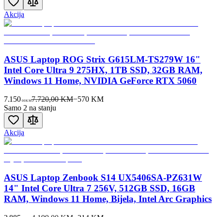
Akcija
ASUS Laptop ROG Strix G615LM-TS279W 16"
Intel Core Ultra 9 275HX, 1TB SSD, 32GB RAM,
Windows 11 Home, NVIDIA GeForce RTX 5060
7.150
7.720,00 KM
−
570
KM
00
KM
Samo 2 na stanju
Akcija
ASUS Laptop Zenbook S14 UX5406SA-PZ631W
14" Intel Core Ultra 7 256V, 512GB SSD, 16GB
RAM, Windows 11 Home, Bijela, Intel Arc Graphics