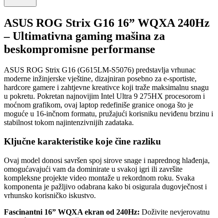
ASUS ROG Strix G16 16” WQXA 240Hz
– Ultimativna gaming mašina za
beskompromisne performanse
ASUS ROG Strix G16 (G615LM-S5076) predstavlja vrhunac
moderne inžinjerske vještine, dizajniran posebno za e-sportiste,
hardcore gamere i zahtjevne kreativce koji traže maksimalnu snagu
u pokretu. Pokretan najnovijim Intel Ultra 9 275HX procesorom i
moćnom grafikom, ovaj laptop redefiniše granice onoga što je
moguće u 16-inčnom formatu, pružajući korisniku neviđenu brzinu i
stabilnost tokom najintenzivnijih zadataka.
Ključne karakteristike koje čine razliku
Ovaj model donosi savršen spoj sirove snage i naprednog hlađenja,
omogućavajući vam da dominirate u svakoj igri ili završite
kompleksne projekte video montaže u rekordnom roku. Svaka
komponenta je pažljivo odabrana kako bi osigurala dugovječnost i
vrhunsko korisničko iskustvo.
Fascinantni 16” WQXA ekran od 240Hz:
Doživite nevjerovatnu