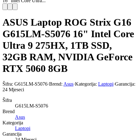
16" Intel Core Ultra...
ASUS Laptop ROG Strix G16
G615LM-S5076 16" Intel Core
Ultra 9 275HX, 1TB SSD,
32GB RAM, NVIDIA GeForce
RTX 5060 8GB
Šifra:
G615LM-S5076
·
Brend:
Asus
·
Kategorija:
Laptopi
·
Garancija:
24 Mjeseci
Šifra
G615LM-S5076
Brend
Asus
Kategorija
Laptopi
Garancija
24 Mjeseci