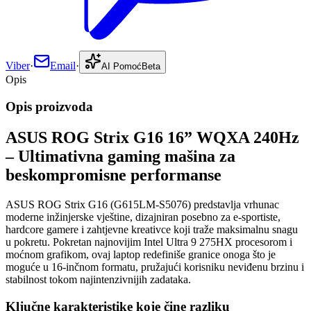
Viber
·
Email
·
AI Pomoć
Beta
Opis
Opis proizvoda
ASUS ROG Strix G16 16” WQXA 240Hz
– Ultimativna gaming mašina za
beskompromisne performanse
ASUS ROG Strix G16 (G615LM-S5076) predstavlja vrhunac
moderne inžinjerske vještine, dizajniran posebno za e-sportiste,
hardcore gamere i zahtjevne kreativce koji traže maksimalnu snagu
u pokretu. Pokretan najnovijim Intel Ultra 9 275HX procesorom i
moćnom grafikom, ovaj laptop redefiniše granice onoga što je
moguće u 16-inčnom formatu, pružajući korisniku neviđenu brzinu i
stabilnost tokom najintenzivnijih zadataka.
Ključne karakteristike koje čine razliku