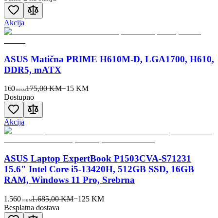
Akcija
ASUS Matična PRIME H610M-D, LGA1700, H610,
DDR5, mATX
160
175,00 KM
−
15
KM
00
KM
Dostupno
Akcija
ASUS Laptop ExpertBook P1503CVA-S71231
15.6" Intel Core i5-13420H, 512GB SSD, 16GB
RAM, Windows 11 Pro, Srebrna
1.560
1.685,00 KM
−
125
KM
00
KM
Besplatna dostava