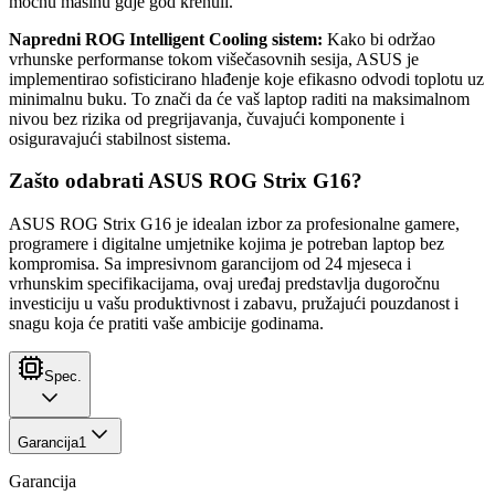
moćnu mašinu gdje god krenuli.
Napredni ROG Intelligent Cooling sistem:
Kako bi održao
vrhunske performanse tokom višečasovnih sesija, ASUS je
implementirao sofisticirano hlađenje koje efikasno odvodi toplotu uz
minimalnu buku. To znači da će vaš laptop raditi na maksimalnom
nivou bez rizika od pregrijavanja, čuvajući komponente i
osiguravajući stabilnost sistema.
Zašto odabrati ASUS ROG Strix G16?
ASUS ROG Strix G16 je idealan izbor za profesionalne gamere,
programere i digitalne umjetnike kojima je potreban laptop bez
kompromisa. Sa impresivnom garancijom od 24 mjeseca i
vrhunskim specifikacijama, ovaj uređaj predstavlja dugoročnu
investiciju u vašu produktivnost i zabavu, pružajući pouzdanost i
snagu koja će pratiti vaše ambicije godinama.
Spec.
Garancija
1
Garancija