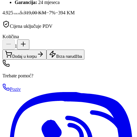
Garancija:
24 mjeseca
4.925
5.319,00 KM
−
7
%
−
394
KM
00
KM
Cijena uključuje PDV
Količina
1
Dodaj u korpu
Brza narudžba
Trebate pomoć?
Poziv