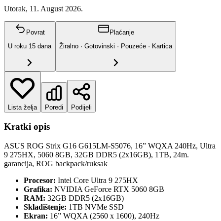
Utorak, 11. August 2026.
Povrat
Plaćanje
U roku
15
dana
Žiralno · Gotovinski · Pouzeće · Kartica
Lista želja
Poredi
Podijeli
Kratki opis
ASUS ROG Strix G16 G615LM-S5076, 16” WQXA 240Hz, Ultra
9 275HX, 5060 8GB, 32GB DDR5 (2x16GB), 1TB, 24m.
garancija, ROG backpack/ruksak
Procesor:
Intel Core Ultra 9 275HX
Grafika:
NVIDIA GeForce RTX 5060 8GB
RAM:
32GB DDR5 (2x16GB)
Skladištenje:
1TB NVMe SSD
Ekran:
16” WQXA (2560 x 1600), 240Hz