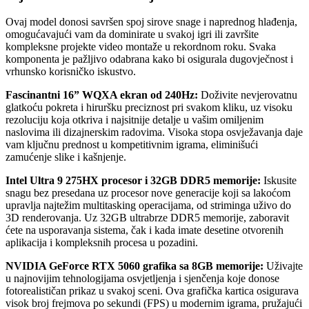
Ovaj model donosi savršen spoj sirove snage i naprednog hlađenja,
omogućavajući vam da dominirate u svakoj igri ili završite
kompleksne projekte video montaže u rekordnom roku. Svaka
komponenta je pažljivo odabrana kako bi osigurala dugovječnost i
vrhunsko korisničko iskustvo.
Fascinantni 16” WQXA ekran od 240Hz:
Doživite nevjerovatnu
glatkoću pokreta i hiruršku preciznost pri svakom kliku, uz visoku
rezoluciju koja otkriva i najsitnije detalje u vašim omiljenim
naslovima ili dizajnerskim radovima. Visoka stopa osvježavanja daje
vam ključnu prednost u kompetitivnim igrama, eliminišući
zamućenje slike i kašnjenje.
Intel Ultra 9 275HX procesor i 32GB DDR5 memorije:
Iskusite
snagu bez presedana uz procesor nove generacije koji sa lakoćom
upravlja najtežim multitasking operacijama, od striminga uživo do
3D renderovanja. Uz 32GB ultrabrze DDR5 memorije, zaboravit
ćete na usporavanja sistema, čak i kada imate desetine otvorenih
aplikacija i kompleksnih procesa u pozadini.
NVIDIA GeForce RTX 5060 grafika sa 8GB memorije:
Uživajte
u najnovijim tehnologijama osvjetljenja i sjenčenja koje donose
fotorealističan prikaz u svakoj sceni. Ova grafička kartica osigurava
visok broj frejmova po sekundi (FPS) u modernim igrama, pružajući