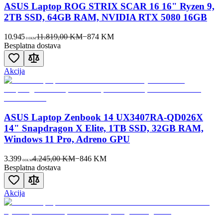
ASUS Laptop ROG STRIX SCAR 16 16" Ryzen 9,
2TB SSD, 64GB RAM, NVIDIA RTX 5080 16GB
10.945
11.819,00 KM
−
874
KM
00
KM
Besplatna dostava
Akcija
ASUS Laptop Zenbook 14 UX3407RA-QD026X
14" Snapdragon X Elite, 1TB SSD, 32GB RAM,
Windows 11 Pro, Adreno GPU
3.399
4.245,00 KM
−
846
KM
00
KM
Besplatna dostava
Akcija