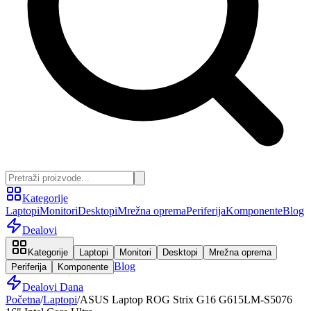
Kategorije
Laptopi
Monitori
Desktopi
Mrežna oprema
Periferija
Komponente
Blog
Dealovi
Kategorije
Laptopi
Monitori
Desktopi
Mrežna oprema
Blog
Periferija
Komponente
Dealovi Dana
Početna
/
Laptopi
/
ASUS Laptop ROG Strix G16 G615LM-S5076