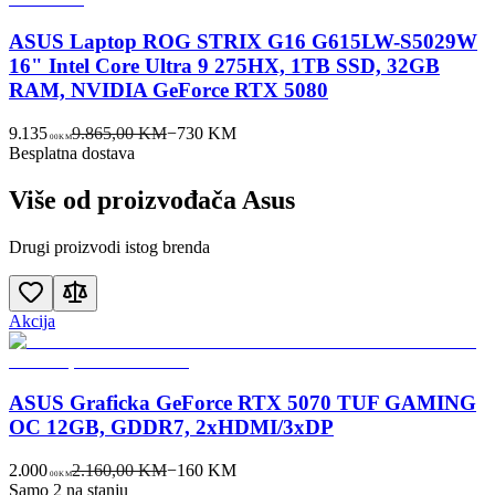
ASUS Laptop ROG STRIX G16 G615LW-S5029W
16" Intel Core Ultra 9 275HX, 1TB SSD, 32GB
RAM, NVIDIA GeForce RTX 5080
9.135
9.865,00 KM
−
730
KM
00
KM
Besplatna dostava
Više od proizvođača
Asus
Drugi proizvodi istog brenda
Akcija
ASUS Graficka GeForce RTX 5070 TUF GAMING
OC 12GB, GDDR7, 2xHDMI/3xDP
2.000
2.160,00 KM
−
160
KM
00
KM
Samo 2 na stanju