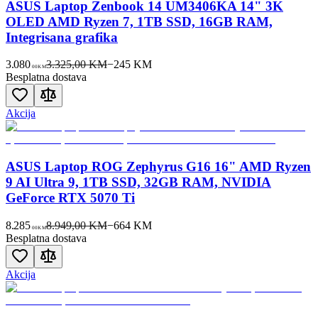
ASUS Laptop Zenbook 14 UM3406KA 14" 3K
OLED AMD Ryzen 7, 1TB SSD, 16GB RAM,
Integrisana grafika
3.080
3.325,00 KM
−
245
KM
00
KM
Besplatna dostava
Akcija
ASUS Laptop ROG Zephyrus G16 16" AMD Ryzen
9 AI Ultra 9, 1TB SSD, 32GB RAM, NVIDIA
GeForce RTX 5070 Ti
8.285
8.949,00 KM
−
664
KM
00
KM
Besplatna dostava
Akcija