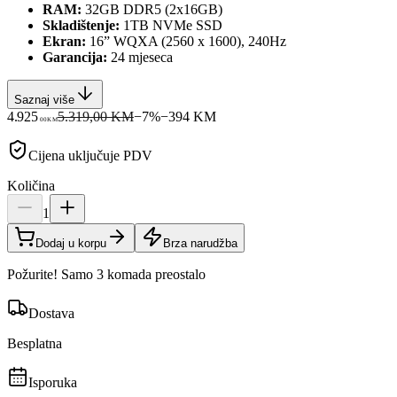
RAM:
32GB DDR5 (2x16GB)
Skladištenje:
1TB NVMe SSD
Ekran:
16” WQXA (2560 x 1600), 240Hz
Garancija:
24 mjeseca
Saznaj više
4.925
5.319,00 KM
−
7
%
−
394
KM
00
KM
Cijena uključuje PDV
Količina
1
Dodaj u korpu
Brza narudžba
Požurite! Samo 3 komada preostalo
Dostava
Besplatna
Isporuka