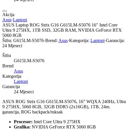
Akcija
Asus
·
Laptopi
ASUS Laptop ROG Strix G16 G615LM-S5076 16" Intel Core
Ultra 9 275HX, 1TB SSD, 32GB RAM, NVIDIA GeForce RTX
5060 8GB
Šifra:
G615LM-S5076
·
Brend:
Asus
·
Kategorija:
Laptopi
·
Garancija:
24 Mjeseci
Šifra
G615LM-S5076
Brend
Asus
Kategorija
Laptopi
Garancija
24 Mjeseci
ASUS ROG Strix G16 G615LM-S5076, 16” WQXA 240Hz, Ultra
9 275HX, 5060 8GB, 32GB DDR5 (2x16GB), 1TB, 24m.
garancija, ROG backpack/ruksak
Procesor:
Intel Core Ultra 9 275HX
Grafika:
NVIDIA GeForce RTX 5060 8GB