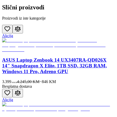
Slični proizvodi
Proizvodi iz iste kategorije
Akcija
ASUS Laptop Zenbook 14 UX3407RA-QD026X
14" Snapdragon X Elite, 1TB SSD, 32GB RAM,
Windows 11 Pro, Adreno GPU
3.399
4.245,00 KM
−
846
KM
00
KM
Besplatna dostava
Akcija