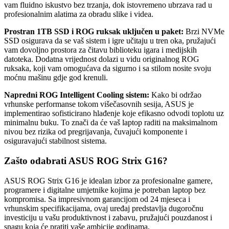
vam fluidno iskustvo bez trzanja, dok istovremeno ubrzava rad u
profesionalnim alatima za obradu slike i videa.
Prostran 1TB SSD i ROG ruksak uključen u paket:
Brzi NVMe
SSD osigurava da se vaš sistem i igre učitaju u tren oka, pružajući
vam dovoljno prostora za čitavu biblioteku igara i medijskih
datoteka. Dodatna vrijednost dolazi u vidu originalnog ROG
ruksaka, koji vam omogućava da sigurno i sa stilom nosite svoju
moćnu mašinu gdje god krenuli.
Napredni ROG Intelligent Cooling sistem:
Kako bi održao
vrhunske performanse tokom višečasovnih sesija, ASUS je
implementirao sofisticirano hlađenje koje efikasno odvodi toplotu uz
minimalnu buku. To znači da će vaš laptop raditi na maksimalnom
nivou bez rizika od pregrijavanja, čuvajući komponente i
osiguravajući stabilnost sistema.
Zašto odabrati ASUS ROG Strix G16?
ASUS ROG Strix G16 je idealan izbor za profesionalne gamere,
programere i digitalne umjetnike kojima je potreban laptop bez
kompromisa. Sa impresivnom garancijom od 24 mjeseca i
vrhunskim specifikacijama, ovaj uređaj predstavlja dugoročnu
investiciju u vašu produktivnost i zabavu, pružajući pouzdanost i
snagu koja će pratiti vaše ambicije godinama.