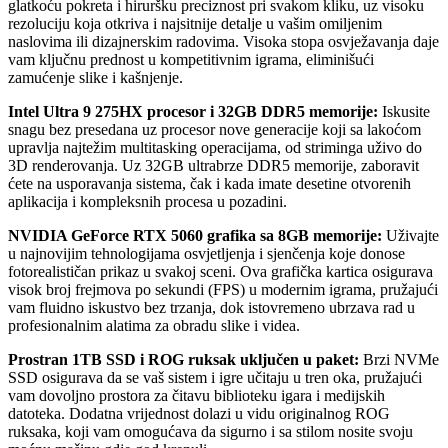
glatkoću pokreta i hiruršku preciznost pri svakom kliku, uz visoku
rezoluciju koja otkriva i najsitnije detalje u vašim omiljenim
naslovima ili dizajnerskim radovima. Visoka stopa osvježavanja daje
vam ključnu prednost u kompetitivnim igrama, eliminišući
zamućenje slike i kašnjenje.
Intel Ultra 9 275HX procesor i 32GB DDR5 memorije:
Iskusite
snagu bez presedana uz procesor nove generacije koji sa lakoćom
upravlja najtežim multitasking operacijama, od striminga uživo do
3D renderovanja. Uz 32GB ultrabrze DDR5 memorije, zaboravit
ćete na usporavanja sistema, čak i kada imate desetine otvorenih
aplikacija i kompleksnih procesa u pozadini.
NVIDIA GeForce RTX 5060 grafika sa 8GB memorije:
Uživajte
u najnovijim tehnologijama osvjetljenja i sjenčenja koje donose
fotorealističan prikaz u svakoj sceni. Ova grafička kartica osigurava
visok broj frejmova po sekundi (FPS) u modernim igrama, pružajući
vam fluidno iskustvo bez trzanja, dok istovremeno ubrzava rad u
profesionalnim alatima za obradu slike i videa.
Prostran 1TB SSD i ROG ruksak uključen u paket:
Brzi NVMe
SSD osigurava da se vaš sistem i igre učitaju u tren oka, pružajući
vam dovoljno prostora za čitavu biblioteku igara i medijskih
datoteka. Dodatna vrijednost dolazi u vidu originalnog ROG
ruksaka, koji vam omogućava da sigurno i sa stilom nosite svoju