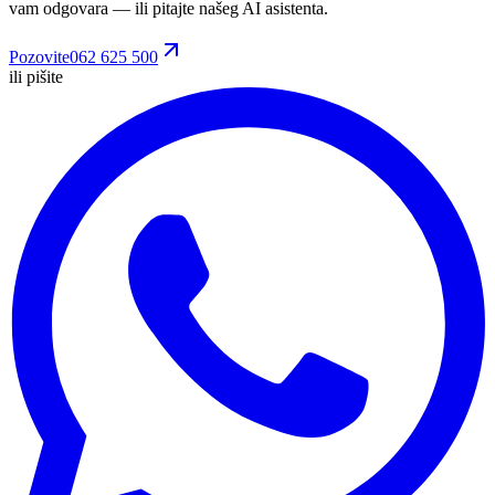
vam odgovara
— ili pitajte našeg AI asistenta.
Pozovite
062 625 500
ili pišite