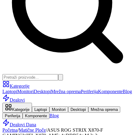
Kategorije
Laptopi
Monitori
Desktopi
Mrežna oprema
Periferija
Komponente
Blog
Dealovi
Kategorije
Laptopi
Monitori
Desktopi
Mrežna oprema
Blog
Periferija
Komponente
Dealovi Dana
Početna
/
Matične Ploče
/
ASUS ROG STRIX X870-F