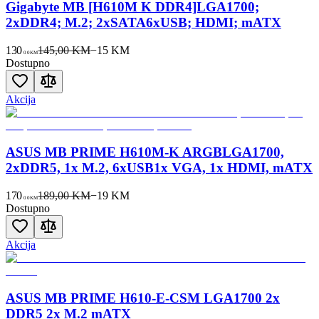
Gigabyte MB [H610M K DDR4]LGA1700;
2xDDR4; M.2; 2xSATA6xUSB; HDMI; mATX
130
145,00 KM
−
15
KM
00
KM
Dostupno
Akcija
ASUS MB PRIME H610M-K ARGBLGA1700,
2xDDR5, 1x M.2, 6xUSB1x VGA, 1x HDMI, mATX
170
189,00 KM
−
19
KM
00
KM
Dostupno
Akcija
ASUS MB PRIME H610-E-CSM LGA1700 2x
DDR5 2x M.2 mATX