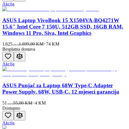
Akcija
ASUS Laptop VivoBook 15 X1504VA-BQ4271W
15.6" Intel Core 7 150U, 512GB SSD, 16GB RAM,
Windows 11 Pro, Siva, Intel Graphics
1.625
1.699,00 KM
−
74
KM
00
KM
Besplatna dostava
Akcija
ASUS Punjač za Laptop 68W Type-C Adapter
Power Supply, 68W, USB-C, 12 mjeseci garancija
51
55,00 KM
−
4
KM
50
KM
Dostupno
Akcija