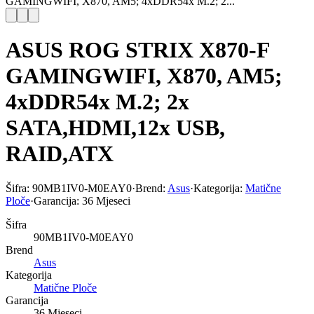
GAMINGWIFI, X870, AM5; 4xDDR54x M.2; 2...
ASUS ROG STRIX X870-F
GAMINGWIFI, X870, AM5;
4xDDR54x M.2; 2x
SATA,HDMI,12x USB,
RAID,ATX
Šifra:
90MB1IV0-M0EAY0
·
Brend:
Asus
·
Kategorija:
Matične
Ploče
·
Garancija:
36 Mjeseci
Šifra
90MB1IV0-M0EAY0
Brend
Asus
Kategorija
Matične Ploče
Garancija
36 Mjeseci