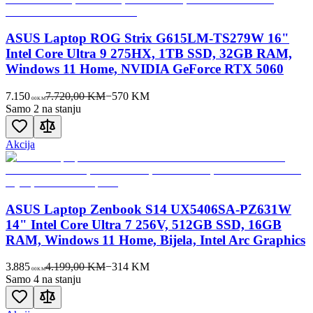
ASUS Laptop ROG Strix G615LM-TS279W 16"
Intel Core Ultra 9 275HX, 1TB SSD, 32GB RAM,
Windows 11 Home, NVIDIA GeForce RTX 5060
7.150
7.720,00 KM
−
570
KM
00
KM
Samo 2 na stanju
Akcija
ASUS Laptop Zenbook S14 UX5406SA-PZ631W
14" Intel Core Ultra 7 256V, 512GB SSD, 16GB
RAM, Windows 11 Home, Bijela, Intel Arc Graphics
3.885
4.199,00 KM
−
314
KM
00
KM
Samo 4 na stanju