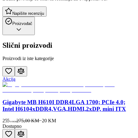
Napišite recenziju
Proizvođač
Slični proizvodi
Proizvodi iz iste kategorije
Akcija
Gigabyte MB H610I DDR4LGA 1700; PCIe 4.0;
Intel H6104xDDR4,VGA,HDMI,2xDP, mini ITX
255
275,00 KM
−
20
KM
00
KM
Dostupno