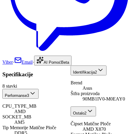
Viber
·
Email
·
AI Pomoć
Beta
Identifikacija
2
Specifikacije
Brend
8
stavki
Asus
Šifra proizvoda
Performanse
3
90MB1IV0-M0EAY0
CPU_TYPE_MB
AMD
Ostalo
2
SOCKET_MB
AM5
Čipset Matične Ploče
Tip Memorije Matične Ploče
AMD X870
DDR5