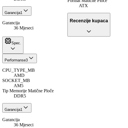
Format Matične Ploče
ATX
Garancija
1
Recenzije kupaca
Garancija
36 Mjeseci
Spec.
Performanse
3
CPU_TYPE_MB
AMD
SOCKET_MB
AM5
Tip Memorije Matične Ploče
DDR5
Garancija
1
Garancija
36 Mjeseci