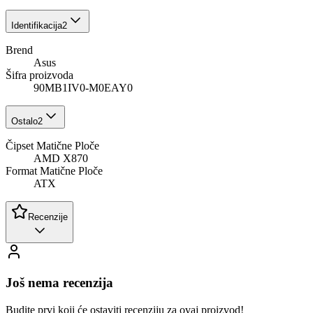
Identifikacija
2
Brend
Asus
Šifra proizvoda
90MB1IV0-M0EAY0
Ostalo
2
Čipset Matične Ploče
AMD X870
Format Matične Ploče
ATX
Recenzije
Još nema recenzija
Budite prvi koji će ostaviti recenziju za ovaj proizvod!