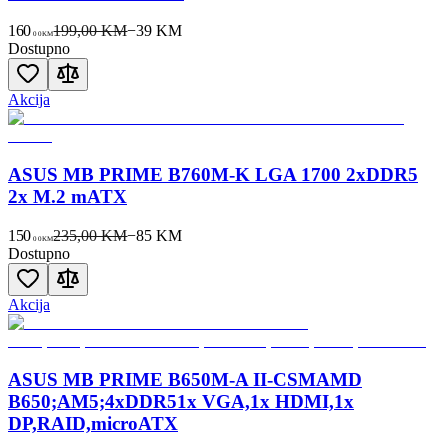
160
199,00 KM
−
39
KM
00
KM
Dostupno
Akcija
ASUS MB PRIME B760M-K LGA 1700 2xDDR5
2x M.2 mATX
150
235,00 KM
−
85
KM
00
KM
Dostupno
Akcija
ASUS MB PRIME B650M-A II-CSMAMD
B650;AM5;4xDDR51x VGA,1x HDMI,1x
DP,RAID,microATX