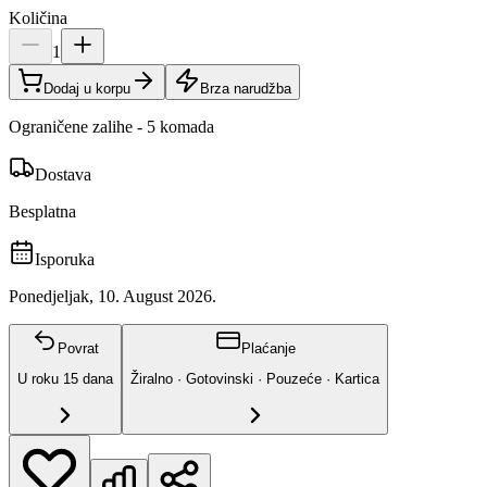
Količina
1
Dodaj u korpu
Brza narudžba
Ograničene zalihe - 5 komada
Dostava
Besplatna
Isporuka
Ponedjeljak, 10. August 2026.
Povrat
Plaćanje
U roku
15
dana
Žiralno · Gotovinski · Pouzeće · Kartica