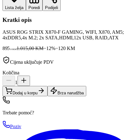
Lista želja
Poredi
Podijeli
Kratki opis
ASUS ROG STRIX X870-F GAMING, WIFI, X870, AM5;
4xDDR5,4x M.2; 2x SATA,HDMI,12x USB, RAID,ATX
895
1.015,00 KM
−
12
%
−
120
KM
00
KM
Cijena uključuje PDV
Količina
1
Dodaj u korpu
Brza narudžba
Trebate pomoć?
Poziv