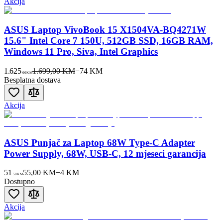
Akcija
ASUS Laptop VivoBook 15 X1504VA-BQ4271W
15.6" Intel Core 7 150U, 512GB SSD, 16GB RAM,
Windows 11 Pro, Siva, Intel Graphics
1.625
1.699,00 KM
−
74
KM
00
KM
Besplatna dostava
Akcija
ASUS Punjač za Laptop 68W Type-C Adapter
Power Supply, 68W, USB-C, 12 mjeseci garancija
51
55,00 KM
−
4
KM
50
KM
Dostupno
Akcija