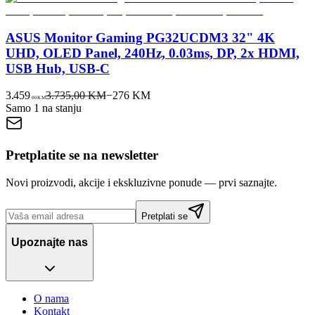
ASUS Monitor Gaming PG32UCDM3 32" 4K
UHD, OLED Panel, 240Hz, 0.03ms, DP, 2x HDMI,
USB Hub, USB-C
3.459
3.735,00 KM
−
276
KM
00
KM
Samo 1 na stanju
Pretplatite se na newsletter
Novi proizvodi, akcije i ekskluzivne ponude — prvi saznajte.
Pretplati se
Upoznajte nas
O nama
Kontakt