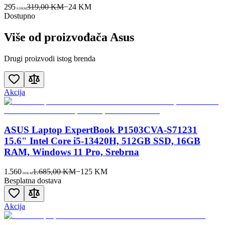
295
319,00 KM
−
24
KM
00
KM
Dostupno
Više od proizvođača
Asus
Drugi proizvodi istog brenda
Akcija
ASUS Laptop ExpertBook P1503CVA-S71231
15.6" Intel Core i5-13420H, 512GB SSD, 16GB
RAM, Windows 11 Pro, Srebrna
1.560
1.685,00 KM
−
125
KM
00
KM
Besplatna dostava
Akcija