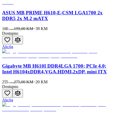
ASUS MB PRIME H610-E-CSM LGA1700 2x
DDR5 2x M.2 mATX
160
199,00 KM
−
39
KM
00
KM
Dostupno
Akcija
Gigabyte MB H610I DDR4LGA 1700; PCIe 4.0;
Intel H6104xDDR4,VGA,HDMI,2xDP, mini ITX
255
275,00 KM
−
20
KM
00
KM
Dostupno
Akcija