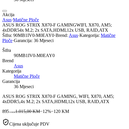
Akcija
Asus
·
Matične Ploče
ASUS ROG STRIX X870-F GAMINGWIFI, X870, AM5;
4xDDR54x M.2; 2x SATA,HDMI,12x USB, RAID,ATX
Šifra:
90MB1IV0-M0EAY0
·
Brend:
Asus
·
Kategorija:
Matične
Ploče
·
Garancija:
36 Mjeseci
Šifra
90MB1IV0-M0EAY0
Brend
Asus
Kategorija
Matične Ploče
Garancija
36 Mjeseci
ASUS ROG STRIX X870-F GAMING, WIFI, X870, AM5;
4xDDR5,4x M.2; 2x SATA,HDMI,12x USB, RAID,ATX
895
1.015,00 KM
−
12
%
−
120
KM
00
KM
Cijena uključuje PDV