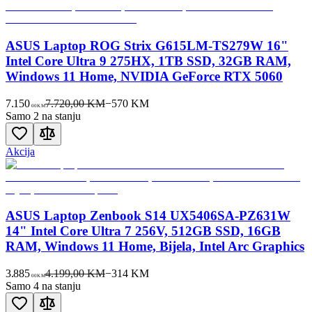
ASUS Laptop ROG Strix G615LM-TS279W 16"
Intel Core Ultra 9 275HX, 1TB SSD, 32GB RAM,
Windows 11 Home, NVIDIA GeForce RTX 5060
7.150
7.720,00 KM
−
570
KM
00
KM
Samo 2 na stanju
Akcija
ASUS Laptop Zenbook S14 UX5406SA-PZ631W
14" Intel Core Ultra 7 256V, 512GB SSD, 16GB
RAM, Windows 11 Home, Bijela, Intel Arc Graphics
3.885
4.199,00 KM
−
314
KM
00
KM
Samo 4 na stanju