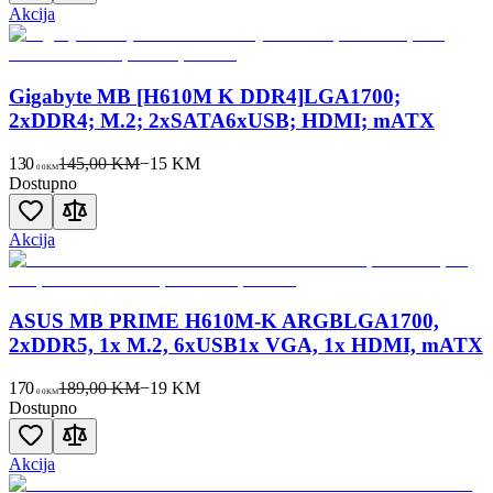
Akcija
Gigabyte MB [H610M K DDR4]LGA1700;
2xDDR4; M.2; 2xSATA6xUSB; HDMI; mATX
130
145,00 KM
−
15
KM
00
KM
Dostupno
Akcija
ASUS MB PRIME H610M-K ARGBLGA1700,
2xDDR5, 1x M.2, 6xUSB1x VGA, 1x HDMI, mATX
170
189,00 KM
−
19
KM
00
KM
Dostupno
Akcija