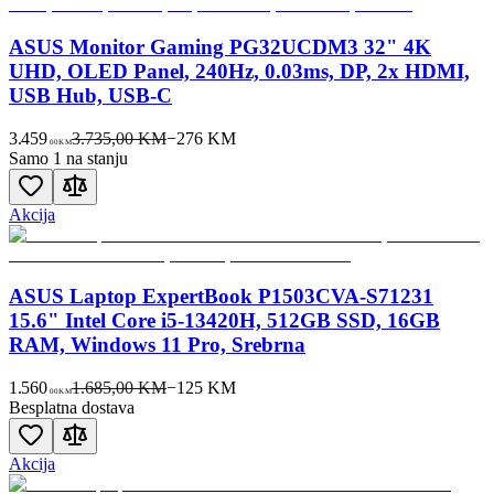
ASUS Monitor Gaming PG32UCDM3 32" 4K
UHD, OLED Panel, 240Hz, 0.03ms, DP, 2x HDMI,
USB Hub, USB-C
3.459
3.735,00 KM
−
276
KM
00
KM
Samo 1 na stanju
Akcija
ASUS Laptop ExpertBook P1503CVA-S71231
15.6" Intel Core i5-13420H, 512GB SSD, 16GB
RAM, Windows 11 Pro, Srebrna
1.560
1.685,00 KM
−
125
KM
00
KM
Besplatna dostava
Akcija