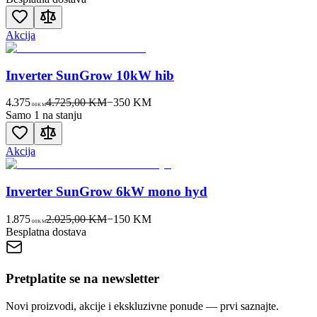
Akcija
Inverter SunGrow 10kW hib
4.375
4.725,00 KM
−
350
KM
00
KM
Samo 1 na stanju
Akcija
Inverter SunGrow 6kW mono hyd
1.875
2.025,00 KM
−
150
KM
00
KM
Besplatna dostava
Pretplatite se na newsletter
Novi proizvodi, akcije i ekskluzivne ponude — prvi saznajte.