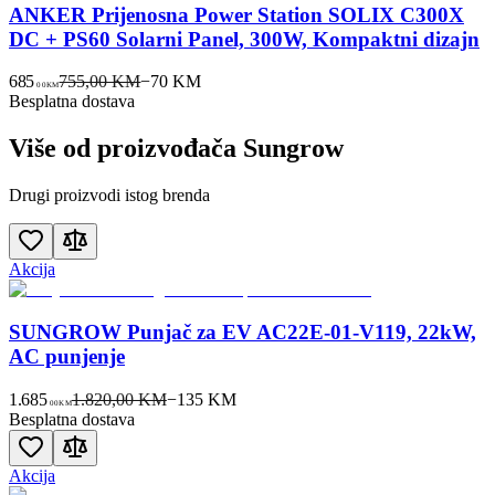
ANKER Prijenosna Power Station SOLIX C300X
DC + PS60 Solarni Panel, 300W, Kompaktni dizajn
685
755,00 KM
−
70
KM
00
KM
Besplatna dostava
Više od proizvođača
Sungrow
Drugi proizvodi istog brenda
Akcija
SUNGROW Punjač za EV AC22E-01-V119, 22kW,
AC punjenje
1.685
1.820,00 KM
−
135
KM
00
KM
Besplatna dostava
Akcija