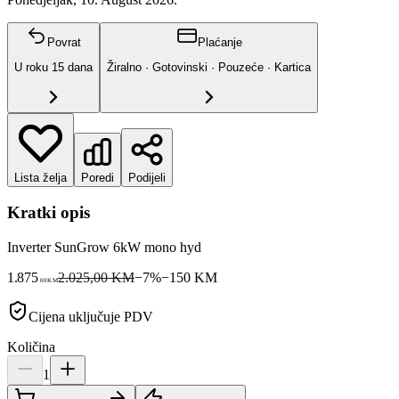
Povrat
Plaćanje
U roku
15
dana
Žiralno · Gotovinski · Pouzeće · Kartica
Lista želja
Poredi
Podijeli
Kratki opis
Inverter SunGrow 6kW mono hyd
1.875
2.025,00 KM
−
7
%
−
150
KM
00
KM
Cijena uključuje PDV
Količina
1