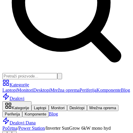
Kategorije
Laptopi
Monitori
Desktopi
Mrežna oprema
Periferija
Komponente
Blog
Dealovi
Kategorije
Laptopi
Monitori
Desktopi
Mrežna oprema
Blog
Periferija
Komponente
Dealovi Dana
Početna
/
Power Station
/
Inverter SunGrow 6kW mono hyd