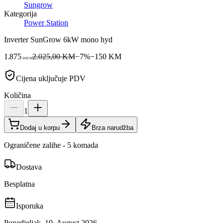
Sungrow
Kategorija
Power Station
Inverter SunGrow 6kW mono hyd
1.875
2.025,00 KM
−
7
%
−
150
KM
00
KM
Cijena uključuje PDV
Količina
1
Dodaj u korpu
Brza narudžba
Ograničene zalihe - 5 komada
Dostava
Besplatna
Isporuka
Ponedjeljak, 10. August 2026.