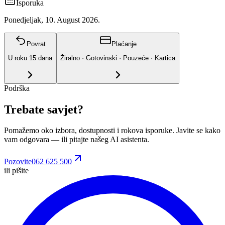
Isporuka
Ponedjeljak, 10. August 2026.
Povrat
Plaćanje
U roku
15
dana
Žiralno · Gotovinski · Pouzeće · Kartica
Podrška
Trebate savjet?
Pomažemo oko izbora, dostupnosti i rokova isporuke. Javite se kako
vam odgovara
— ili pitajte našeg AI asistenta.
Pozovite
062 625 500
ili pišite