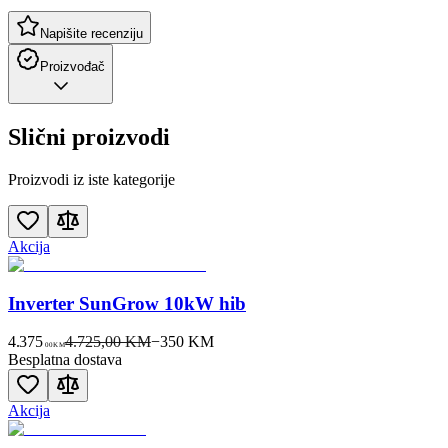
Napišite recenziju
Proizvođač
Slični proizvodi
Proizvodi iz iste kategorije
Akcija
Inverter SunGrow 10kW hib
4.375
4.725,00 KM
−
350
KM
00
KM
Besplatna dostava
Akcija