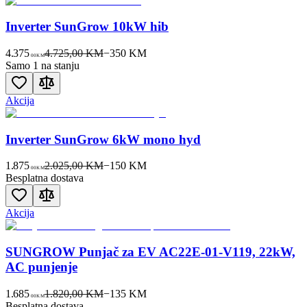
Inverter SunGrow 10kW hib
4.375
4.725,00 KM
−
350
KM
00
KM
Samo 1 na stanju
Akcija
Inverter SunGrow 6kW mono hyd
1.875
2.025,00 KM
−
150
KM
00
KM
Besplatna dostava
Akcija
SUNGROW Punjač za EV AC22E-01-V119, 22kW,
AC punjenje
1.685
1.820,00 KM
−
135
KM
00
KM
Besplatna dostava