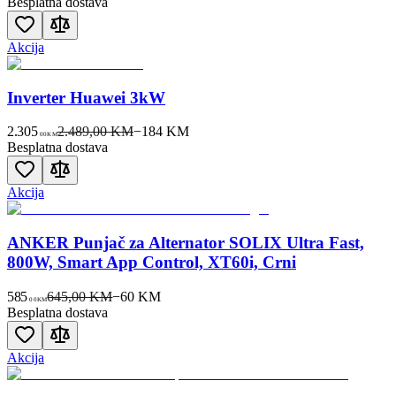
Besplatna dostava
Akcija
Inverter Huawei 3kW
2.305
2.489,00 KM
−
184
KM
00
KM
Besplatna dostava
Akcija
ANKER Punjač za Alternator SOLIX Ultra Fast,
800W, Smart App Control, XT60i, Crni
585
645,00 KM
−
60
KM
00
KM
Besplatna dostava
Akcija