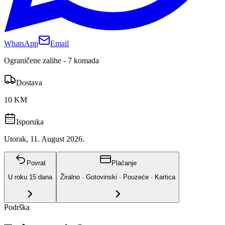
WhatsApp
Email
Ograničene zalihe - 7 komada
Dostava
10 KM
Isporuka
Utorak, 11. August 2026.
Povrat
Plaćanje
U roku
15
dana
Žiralno · Gotovinski · Pouzeće · Kartica
Podrška