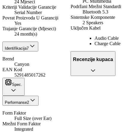
PC Multimedia
24 Mjeseci
Podržani Mrežni Standardi
Kriteriji Validacije Garancije
Bluetooth 5.3
Serial Number
Sistemske Komponente
Povrat Proizvoda U Garanciji
2 Speakers
Yes
Uključen Kabel
Trajanje Garancije (Mjeseci)
24 month(s)
Audio Cable
Charge Cable
Identifikacija
7
Brend
Recenzije kupaca
Canyon
EAN Kod
5291485017262
Spec.
Performanse
2
Form Faktor
Full Size (over Ear)
Mrežni Form Faktor
Integrated