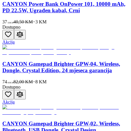
CANYON Power Bank OnPower 101, 10000 mAh,
PD 22.5W, Ugrađen kabal, Crni
37
40,50 KM
−
3
KM
50
KM
Dostupno
Akcija
CANYON Gamepad Brighter GPW-04, Wireless,
Dongle, Crystal Edition, 24 mjeseca garancija
74
82,00 KM
−
8
KM
00
KM
Dostupno
Akcija
CANYON Gamepad Brighter GPW-02, Wireless,
Bluetooth, USB Dongle, Crystal Design