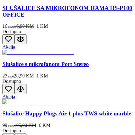
SLUŠALICE SA MIKROFONOM HAMA HS-P100
OFFICE
16
16,90 KM
−
1
KM
00
KM
Dostupno
Akcija
Slušalice s mikrofonom Port Stereo
27
28,90 KM
−
1
KM
90
KM
Dostupno
Akcija
Slušalice Happy Plugs Air 1 plus TWS white marble
99
105,00 KM
−
6
KM
50
KM
Dostupno