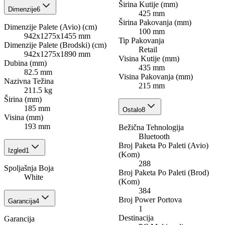
Širina Kutije (mm)
Dimenzije
6
425 mm
Širina Pakovanja (mm)
Dimenzije Palete (Avio) (cm)
100 mm
942x1275x1455 mm
Tip Pakovanja
Dimenzije Palete (Brodski) (cm)
Retail
942x1275x1890 mm
Visina Kutije (mm)
Dubina (mm)
435 mm
82.5 mm
Visina Pakovanja (mm)
Nazivna Težina
215 mm
211.5 kg
Širina (mm)
185 mm
Ostalo
8
Visina (mm)
193 mm
Bežična Tehnologija
Bluetooth
Broj Paketa Po Paleti (Avio)
Izgled
1
(Kom)
288
Spoljašnja Boja
Broj Paketa Po Paleti (Brod)
White
(Kom)
384
Broj Power Portova
Garancija
4
1
Destinacija
Garancija