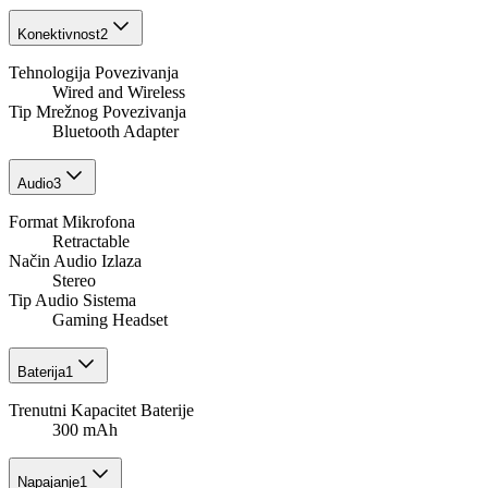
Konektivnost
2
Tehnologija Povezivanja
Wired and Wireless
Tip Mrežnog Povezivanja
Bluetooth Adapter
Audio
3
Format Mikrofona
Retractable
Način Audio Izlaza
Stereo
Tip Audio Sistema
Gaming Headset
Baterija
1
Trenutni Kapacitet Baterije
300 mAh
Napajanje
1