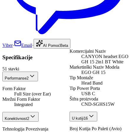
Viber
·
Email
·
AI Pomoć
Beta
Komercijalni Naziv
CANYON headset EGO
Specifikacije
GH 15 2in1 BT White
Marketinški Naziv Modela
51
stavki
EGO GH 15
Tip Montaže
Performanse
2
Head Band
Tip Power Porta
Form Faktor
USB C
Full Size (over Ear)
Šifra proizvoda
Mrežni Form Faktor
CND-SGHS15W
Integrated
U kutiji
16
Konektivnost
2
Broj Kutija Po Paleti (Avio)
Tehnologija Povezivanja