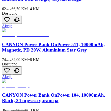
62
66,50 KM
−
4
KM
50
KM
Dostupno
Akcija
CANYON Power Bank OnPower 511, 10000mAh,
Magnetic, PD 20W, Aluminium Star Grey
74
82,00 KM
−
8
KM
00
KM
Dostupno
Akcija
CANYON Power Bank OnPower 104, 10000mAh,
Black, 24 mjeseca garancija
36
38,90 KM
−
3
KM
00
KM