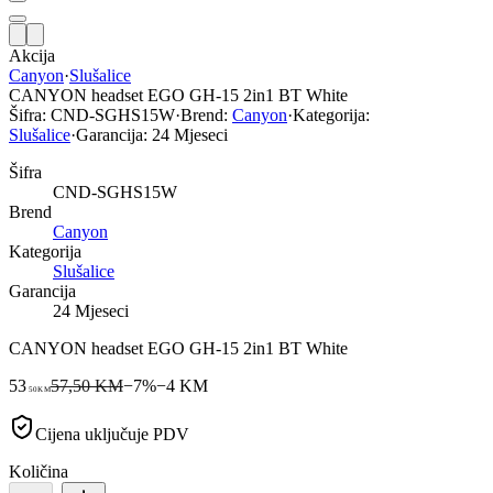
Akcija
Canyon
·
Slušalice
CANYON headset EGO GH-15 2in1 BT White
Šifra:
CND-SGHS15W
·
Brend:
Canyon
·
Kategorija:
Slušalice
·
Garancija:
24 Mjeseci
Šifra
CND-SGHS15W
Brend
Canyon
Kategorija
Slušalice
Garancija
24 Mjeseci
CANYON headset EGO GH-15 2in1 BT White
53
57,50 KM
−
7
%
−
4
KM
50
KM
Cijena uključuje PDV
Količina