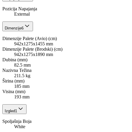
Pozicija Napajanja
External
Dimenzije
6
Dimenzije Palete (Avio) (cm)
942x1275x1455 mm
Dimenzije Palete (Brodski) (cm)
942x1275x1890 mm
Dubina (mm)
82.5 mm
Nazivna Težina
211.5 kg
Širina (mm)
185 mm
Visina (mm)
193 mm
Izgled
1
Spoljašnja Boja
White