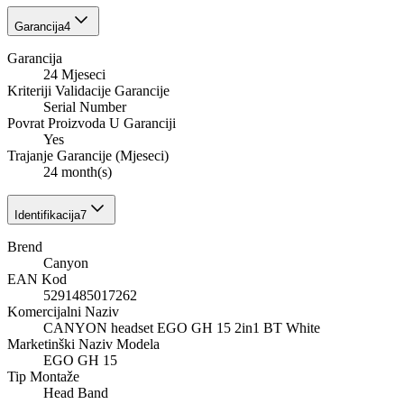
Garancija
4
Garancija
24 Mjeseci
Kriteriji Validacije Garancije
Serial Number
Povrat Proizvoda U Garanciji
Yes
Trajanje Garancije (Mjeseci)
24 month(s)
Identifikacija
7
Brend
Canyon
EAN Kod
5291485017262
Komercijalni Naziv
CANYON headset EGO GH 15 2in1 BT White
Marketinški Naziv Modela
EGO GH 15
Tip Montaže
Head Band