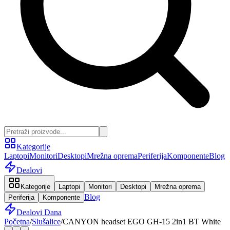
Kategorije
Laptopi
Monitori
Desktopi
Mrežna oprema
Periferija
Komponente
Blog
Dealovi
Kategorije
Laptopi
Monitori
Desktopi
Mrežna oprema
Blog
Periferija
Komponente
Dealovi Dana
Početna
/
Slušalice
/
CANYON headset EGO GH-15 2in1 BT White