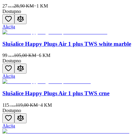
27
28,90 KM
−
1
KM
90
KM
Dostupno
Akcija
Slušalice Happy Plugs Air 1 plus TWS white marble
99
105,00 KM
−
6
KM
50
KM
Dostupno
Akcija
Slušalice Happy Plugs Air 1 plus TWS crne
115
119,00 KM
−
4
KM
00
KM
Dostupno
Akcija