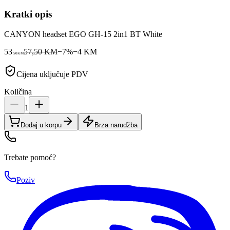
Kratki opis
CANYON headset EGO GH-15 2in1 BT White
53
57,50 KM
−
7
%
−
4
KM
50
KM
Cijena uključuje PDV
Količina
1
Dodaj u korpu
Brza narudžba
Trebate pomoć?
Poziv