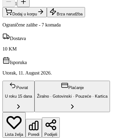
1
Dodaj u korpu
Brza narudžba
Ograničene zalihe - 7 komada
Dostava
10 KM
Isporuka
Utorak, 11. August 2026.
Povrat
Plaćanje
U roku
15
dana
Žiralno · Gotovinski · Pouzeće · Kartica
Lista želja
Poredi
Podijeli