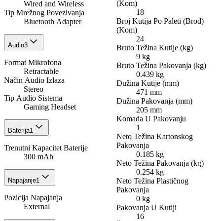
(Kom)
Wired and Wireless
18
Tip Mrežnog Povezivanja
Broj Kutija Po Paleti (Brod)
Bluetooth Adapter
(Kom)
24
Audio
3
Bruto Težina Kutije (kg)
9 kg
Format Mikrofona
Bruto Težina Pakovanja (kg)
Retractable
0.439 kg
Način Audio Izlaza
Dužina Kutije (mm)
Stereo
471 mm
Tip Audio Sistema
Dužina Pakovanja (mm)
Gaming Headset
205 mm
Komada U Pakovanju
1
Baterija
1
Neto Težina Kartonskog
Pakovanja
Trenutni Kapacitet Baterije
0.185 kg
300 mAh
Neto Težina Pakovanja (kg)
0.254 kg
Napajanje
1
Neto Težina Plastičnog
Pakovanja
Pozicija Napajanja
0 kg
External
Pakovanja U Kutiji
16