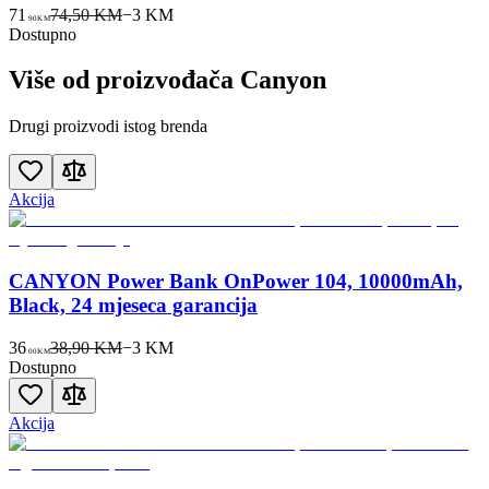
71
74,50 KM
−
3
KM
90
KM
Dostupno
Više od proizvođača
Canyon
Drugi proizvodi istog brenda
Akcija
CANYON Power Bank OnPower 104, 10000mAh,
Black, 24 mjeseca garancija
36
38,90 KM
−
3
KM
00
KM
Dostupno
Akcija