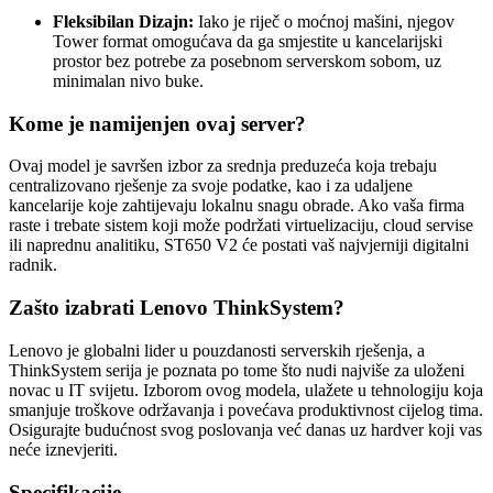
Fleksibilan Dizajn:
Iako je riječ o moćnoj mašini, njegov
Tower format omogućava da ga smjestite u kancelarijski
prostor bez potrebe za posebnom serverskom sobom, uz
minimalan nivo buke.
Kome je namijenjen ovaj server?
Ovaj model je savršen izbor za srednja preduzeća koja trebaju
centralizovano rješenje za svoje podatke, kao i za udaljene
kancelarije koje zahtijevaju lokalnu snagu obrade. Ako vaša firma
raste i trebate sistem koji može podržati virtuelizaciju, cloud servise
ili naprednu analitiku, ST650 V2 će postati vaš najvjerniji digitalni
radnik.
Zašto izabrati Lenovo ThinkSystem?
Lenovo je globalni lider u pouzdanosti serverskih rješenja, a
ThinkSystem serija je poznata po tome što nudi najviše za uloženi
novac u IT svijetu. Izborom ovog modela, ulažete u tehnologiju koja
smanjuje troškove održavanja i povećava produktivnost cijelog tima.
Osigurajte budućnost svog poslovanja već danas uz hardver koji vas
neće iznevjeriti.
Specifikacije