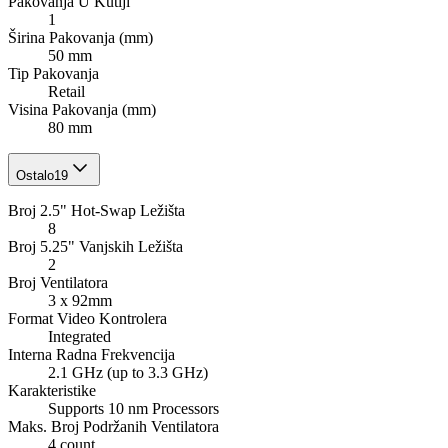
Pakovanja U Kutiji
1
Širina Pakovanja (mm)
50 mm
Tip Pakovanja
Retail
Visina Pakovanja (mm)
80 mm
Ostalo
19
Broj 2.5" Hot-Swap Ležišta
8
Broj 5.25" Vanjskih Ležišta
2
Broj Ventilatora
3 x 92mm
Format Video Kontrolera
Integrated
Interna Radna Frekvencija
2.1 GHz (up to 3.3 GHz)
Karakteristike
Supports 10 nm Processors
Maks. Broj Podržanih Ventilatora
4 count