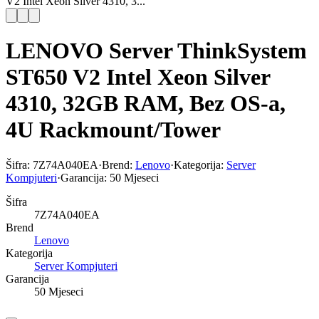
V2 Intel Xeon Silver 4310, 3...
LENOVO Server ThinkSystem
ST650 V2 Intel Xeon Silver
4310, 32GB RAM, Bez OS-a,
4U Rackmount/Tower
Šifra:
7Z74A040EA
·
Brend:
Lenovo
·
Kategorija:
Server
Kompjuteri
·
Garancija:
50 Mjeseci
Šifra
7Z74A040EA
Brend
Lenovo
Kategorija
Server Kompjuteri
Garancija
50 Mjeseci