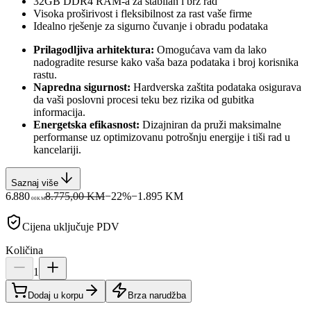
32GB DDR4 RAM-a za stabilan i brz rad
Visoka proširivost i fleksibilnost za rast vaše firme
Idealno rješenje za sigurno čuvanje i obradu podataka
Prilagodljiva arhitektura:
Omogućava vam da lako
nadogradite resurse kako vaša baza podataka i broj korisnika
rastu.
Napredna sigurnost:
Hardverska zaštita podataka osigurava
da vaši poslovni procesi teku bez rizika od gubitka
informacija.
Energetska efikasnost:
Dizajniran da pruži maksimalne
performanse uz optimizovanu potrošnju energije i tiši rad u
kancelariji.
Saznaj više
6.880
8.775,00 KM
−
22
%
−
1.895
KM
00
KM
Cijena uključuje PDV
Količina
1
Dodaj u korpu
Brza narudžba