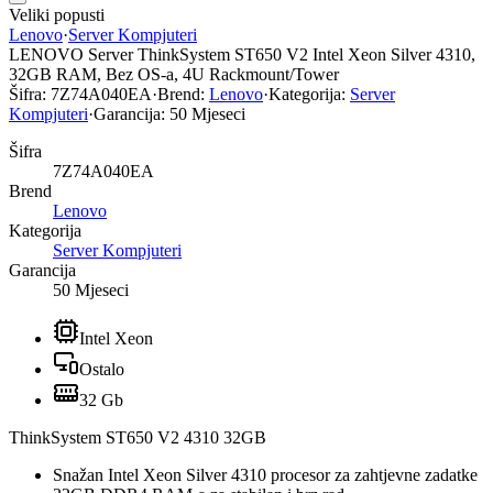
Veliki popusti
Lenovo
·
Server Kompjuteri
LENOVO Server ThinkSystem ST650 V2 Intel Xeon Silver 4310,
32GB RAM, Bez OS-a, 4U Rackmount/Tower
Šifra:
7Z74A040EA
·
Brend:
Lenovo
·
Kategorija:
Server
Kompjuteri
·
Garancija:
50 Mjeseci
Šifra
7Z74A040EA
Brend
Lenovo
Kategorija
Server Kompjuteri
Garancija
50 Mjeseci
Intel Xeon
Ostalo
32 Gb
ThinkSystem ST650 V2 4310 32GB
Snažan Intel Xeon Silver 4310 procesor za zahtjevne zadatke