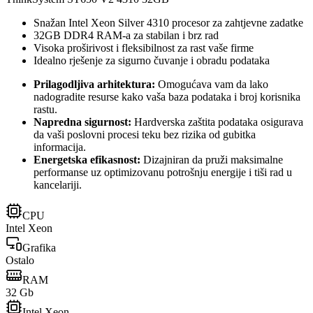
Snažan Intel Xeon Silver 4310 procesor za zahtjevne zadatke
32GB DDR4 RAM-a za stabilan i brz rad
Visoka proširivost i fleksibilnost za rast vaše firme
Idealno rješenje za sigurno čuvanje i obradu podataka
Prilagodljiva arhitektura:
Omogućava vam da lako
nadogradite resurse kako vaša baza podataka i broj korisnika
rastu.
Napredna sigurnost:
Hardverska zaštita podataka osigurava
da vaši poslovni procesi teku bez rizika od gubitka
informacija.
Energetska efikasnost:
Dizajniran da pruži maksimalne
performanse uz optimizovanu potrošnju energije i tiši rad u
kancelariji.
CPU
Intel Xeon
Grafika
Ostalo
RAM
32 Gb
Intel Xeon