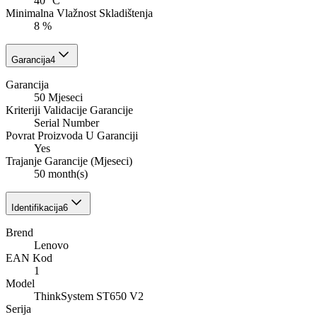
40 °C
Minimalna Vlažnost Skladištenja
8 %
Garancija
4
Garancija
50 Mjeseci
Kriteriji Validacije Garancije
Serial Number
Povrat Proizvoda U Garanciji
Yes
Trajanje Garancije (Mjeseci)
50 month(s)
Identifikacija
6
Brend
Lenovo
EAN Kod
1
Model
ThinkSystem ST650 V2
Serija