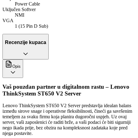
Power Cable
Uključen Softver
NMI
VGA
1 (15 Pin D Sub)
Recenzije kupaca
Opis
Vaš pouzdan partner u digitalnom rastu – Lenovo
ThinkSystem ST650 V2 Server
Lenovo ThinkSystem ST650 V2 Server predstavlja idealan balans
između sirove snage i operativne fleksibilnosti, čineći ga savršenim
temeljem za svaku firmu koja planira dugoročni uspjeh. Uz ovaj
server, vaši zaposlenici će raditi brže, a vaši podaci će biti sigurniji
nego ikada prije, bez obzira na kompleksnost zadataka koje pred
njega postavite.