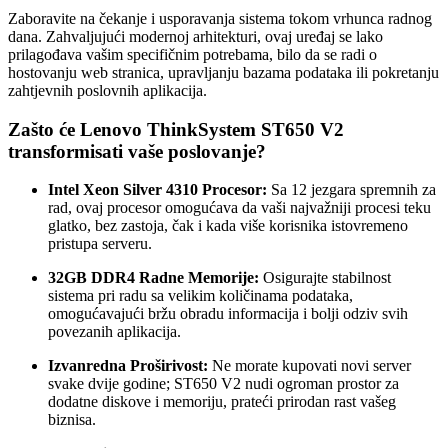
Zaboravite na čekanje i usporavanja sistema tokom vrhunca radnog
dana. Zahvaljujući modernoj arhitekturi, ovaj uređaj se lako
prilagođava vašim specifičnim potrebama, bilo da se radi o
hostovanju web stranica, upravljanju bazama podataka ili pokretanju
zahtjevnih poslovnih aplikacija.
Zašto će Lenovo ThinkSystem ST650 V2
transformisati vaše poslovanje?
Intel Xeon Silver 4310 Procesor:
Sa 12 jezgara spremnih za
rad, ovaj procesor omogućava da vaši najvažniji procesi teku
glatko, bez zastoja, čak i kada više korisnika istovremeno
pristupa serveru.
32GB DDR4 Radne Memorije:
Osigurajte stabilnost
sistema pri radu sa velikim količinama podataka,
omogućavajući bržu obradu informacija i bolji odziv svih
povezanih aplikacija.
Izvanredna Proširivost:
Ne morate kupovati novi server
svake dvije godine; ST650 V2 nudi ogroman prostor za
dodatne diskove i memoriju, prateći prirodan rast vašeg
biznisa.