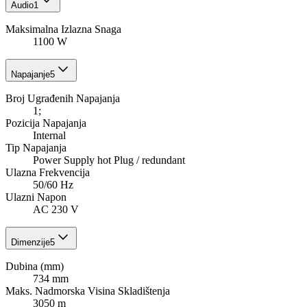
Audio
1
Maksimalna Izlazna Snaga
1100 W
Napajanje
5
Broj Ugrađenih Napajanja
1;
Pozicija Napajanja
Internal
Tip Napajanja
Power Supply hot Plug / redundant
Ulazna Frekvencija
50/60 Hz
Ulazni Napon
AC 230 V
Dimenzije
5
Dubina (mm)
734 mm
Maks. Nadmorska Visina Skladištenja
3050 m