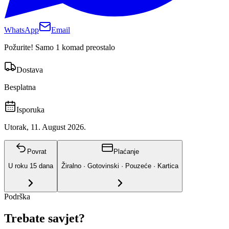
WhatsApp
Email
Požurite! Samo 1 komad preostalo
Dostava
Besplatna
Isporuka
Utorak, 11. August 2026.
Povrat
Plaćanje
U roku
15
dana
Žiralno · Gotovinski · Pouzeće · Kartica
Podrška
Trebate savjet?