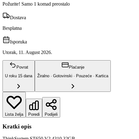
Požurite! Samo 1 komad preostalo
Dostava
Besplatna
Isporuka
Utorak, 11. August 2026.
Povrat
Plaćanje
U roku
15
dana
Žiralno · Gotovinski · Pouzeće · Kartica
Lista želja
Poredi
Podijeli
Kratki opis
ThinkSystem ST650 V2 4310 32GB