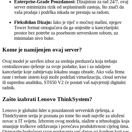
Enterprise-Grade Pouzdanost:
Dizajniran za rad 24/7, ovaj
server minimizira rizik od neplaniranih zastoja, što znači da
vaša prodaja i podrška nikada ne prestaju sa radom.
Fleksibilan Dizajn:
Iako je riječ o moćnoj mašini, njegov
Tower format omogućava da ga smjestite u kancelarijski
prostor bez potrebe za posebnom serverskom sobom, uz
minimalan nivo buke.
Kome je namijenjen ovaj server?
Ovaj model je savršen izbor za srednja preduzeća koja trebaju
centralizovano rješenje za svoje podatke, kao i za udaljene
kancelarije koje zahtijevaju lokalnu snagu obrade. Ako vaša firma
raste i trebate sistem koji može podržati virtuelizaciju, cloud servise
ili naprednu analitiku, ST650 V2 će postati vaš najvjerniji digitalni
radnik.
Zašto izabrati Lenovo ThinkSystem?
Lenovo je globalni lider u pouzdanosti serverskih rješenja, a
ThinkSystem serija je poznata po tome što nudi najviše za uloženi
novac u IT svijetu. Izborom ovog modela, ulažete u tehnologiju koja
smanjuje troškove održavanja i povećava produktivnost cijelog tima.
Osigurajte budućnost svog poslovanja već danas uz hardver koji vas