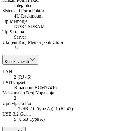
Mrežni Form Faktor
Integrated
Sistemski Form Faktor
4U Rackmount
Tip Memorije
DDR4 SDRAM
Tip Sistema
Server
Ukupan Broj Memorijskih Utorа
32
Konektivnost
5
LAN
2 (RJ 45)
LAN Čipset
Broadcom BCM57416
Maksimalan Broj Napajanja
2
Upravljački Port
1 (USB 2.0 (type A)), 1 (RJ 45)
USB 3.2 Gen 1
5 (USB Type A)