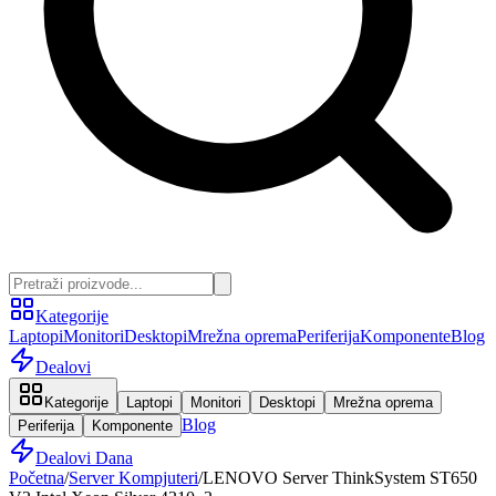
Kategorije
Laptopi
Monitori
Desktopi
Mrežna oprema
Periferija
Komponente
Blog
Dealovi
Kategorije
Laptopi
Monitori
Desktopi
Mrežna oprema
Blog
Periferija
Komponente
Dealovi Dana
Početna
/
Server Kompjuteri
/
LENOVO Server ThinkSystem ST650