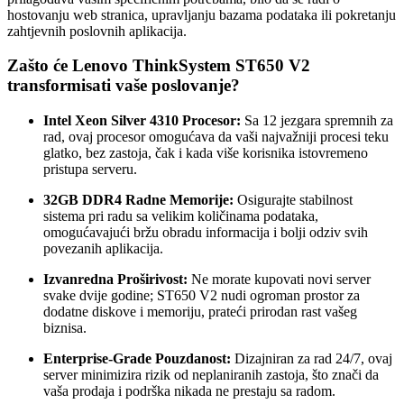
hostovanju web stranica, upravljanju bazama podataka ili pokretanju
zahtjevnih poslovnih aplikacija.
Zašto će Lenovo ThinkSystem ST650 V2
transformisati vaše poslovanje?
Intel Xeon Silver 4310 Procesor:
Sa 12 jezgara spremnih za
rad, ovaj procesor omogućava da vaši najvažniji procesi teku
glatko, bez zastoja, čak i kada više korisnika istovremeno
pristupa serveru.
32GB DDR4 Radne Memorije:
Osigurajte stabilnost
sistema pri radu sa velikim količinama podataka,
omogućavajući bržu obradu informacija i bolji odziv svih
povezanih aplikacija.
Izvanredna Proširivost:
Ne morate kupovati novi server
svake dvije godine; ST650 V2 nudi ogroman prostor za
dodatne diskove i memoriju, prateći prirodan rast vašeg
biznisa.
Enterprise-Grade Pouzdanost:
Dizajniran za rad 24/7, ovaj
server minimizira rizik od neplaniranih zastoja, što znači da
vaša prodaja i podrška nikada ne prestaju sa radom.