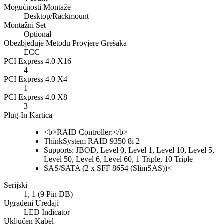
Mogućnosti Montaže
Desktop/Rackmount
Montažni Set
Optional
Obezbjeđuje Metodu Provjere Grešaka
ECC
PCI Express 4.0 X16
4
PCI Express 4.0 X4
1
PCI Express 4.0 X8
3
Plug-In Kartica
<b>RAID Controller:</b>
ThinkSystem RAID 9350 8i 2
Supports: JBOD, Level 0, Level 1, Level 10, Level 5,
Level 50, Level 6, Level 60, 1 Triple, 10 Triple
SAS/SATA (2 x SFF 8654 (SlimSAS))<
Serijski
1, 1 (9 Pin DB)
Ugrađeni Uređaji
LED Indicator
Uključen Kabel