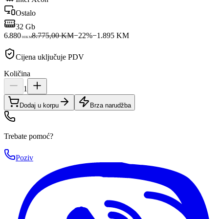
Ostalo
32 Gb
6.880
8.775,00 KM
−
22
%
−
1.895
KM
00
KM
Cijena uključuje PDV
Količina
1
Dodaj u korpu
Brza narudžba
Trebate pomoć?
Poziv