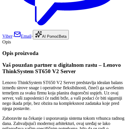
Viber
·
Email
·
AI Pomoć
Beta
Opis
Opis proizvoda
Vaš pouzdan partner u digitalnom rastu – Lenovo
ThinkSystem ST650 V2 Server
Lenovo ThinkSystem ST650 V2 Server predstavlja idealan balans
između sirove snage i operativne fleksibilnosti, čineći ga savršenim
temeljem za svaku firmu koja planira dugoročni uspjeh. Uz ovaj
server, vaši zaposlenici će raditi brže, a vaši podaci će biti sigurniji
nego ikada prije, bez obzira na kompleksnost zadataka koje pred
njega postavite.
Zaboravite na čekanje i usporavanja sistema tokom vrhunca radnog
dana. Zahvaljujući modernoj arhitekturi, ovaj uređaj se lako
prilagođava vašim specifičnim potrebama, bilo da se radi o