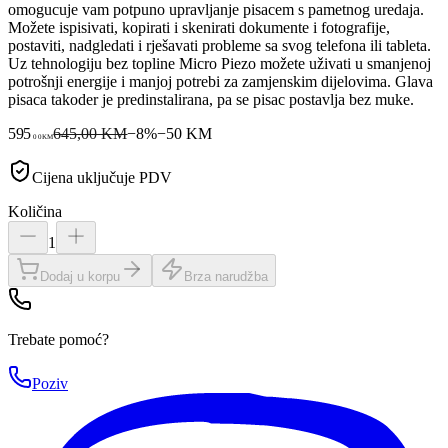
omogucuje vam potpuno upravljanje pisacem s pametnog uredaja.
Možete ispisivati, kopirati i skenirati dokumente i fotografije,
postaviti, nadgledati i rješavati probleme sa svog telefona ili tableta.
Uz tehnologiju bez topline Micro Piezo možete uživati u smanjenoj
potrošnji energije i manjoj potrebi za zamjenskim dijelovima. Glava
pisaca takoder je predinstalirana, pa se pisac postavlja bez muke.
595
645,00 KM
−
8
%
−
50
KM
00
KM
Cijena uključuje PDV
Količina
1
Dodaj u korpu
Brza narudžba
Trebate pomoć?
Poziv