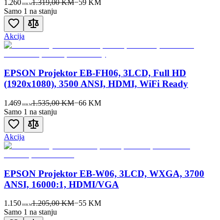
1.260
1.319,00 KM
−
59
KM
00
KM
Samo 1 na stanju
Akcija
EPSON Projektor EB-FH06, 3LCD, Full HD
(1920x1080), 3500 ANSI, HDMI, WiFi Ready
1.469
1.535,00 KM
−
66
KM
00
KM
Samo 1 na stanju
Akcija
EPSON Projektor EB-W06, 3LCD, WXGA, 3700
ANSI, 16000:1, HDMI/VGA
1.150
1.205,00 KM
−
55
KM
00
KM
Samo 1 na stanju