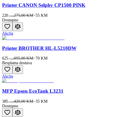
Printer CANON Selphy CP1500 PINK
220
275,00 KM
−
55
KM
00
KM
Dostupno
Akcija
Printer BROTHER HL-L5210DW
625
695,00 KM
−
70
KM
00
KM
Besplatna dostava
Akcija
MFP Epson EcoTank L3231
385
420,00 KM
−
35
KM
00
KM
Dostupno