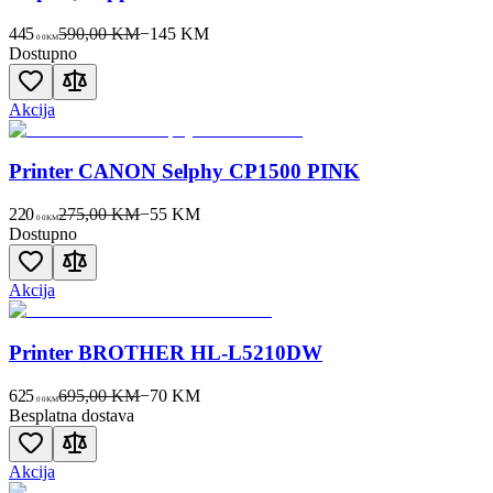
445
590,00 KM
−
145
KM
00
KM
Dostupno
Akcija
Printer CANON Selphy CP1500 PINK
220
275,00 KM
−
55
KM
00
KM
Dostupno
Akcija
Printer BROTHER HL-L5210DW
625
695,00 KM
−
70
KM
00
KM
Besplatna dostava
Akcija