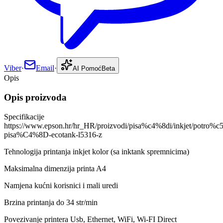
Viber
·
Email
·
AI Pomoć
Beta
Opis
Opis proizvoda
Specifikacije
https://www.epson.hr/hr_HR/proizvodi/pisa%c4%8di/inkjet/pot
pisa%C4%8D-ecotank-l5316-z
Tehnologija printanja inkjet kolor (sa inktank spremnicima)
Maksimalna dimenzija printa A4
Namjena kućni korisnici i mali uredi
Brzina printanja do 34 str/min
Povezivanje printera Usb, Ethernet, WiFi, Wi-FI Direct