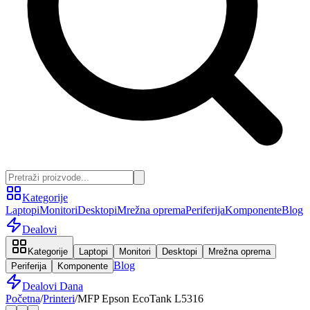
Kategorije
Laptopi
Monitori
Desktopi
Mrežna oprema
Periferija
Komponente
Blog
Dealovi
Kategorije
Laptopi
Monitori
Desktopi
Mrežna oprema
Blog
Periferija
Komponente
Dealovi Dana
Početna
/
Printeri
/
MFP Epson EcoTank L5316