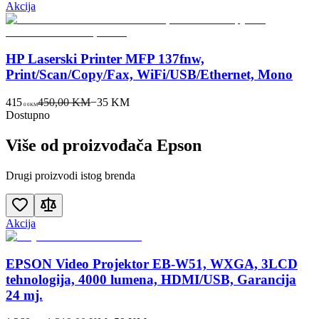
Akcija
HP Laserski Printer MFP 137fnw,
Print/Scan/Copy/Fax, WiFi/USB/Ethernet, Mono
415
450,00 KM
−
35
KM
00
KM
Dostupno
Više od proizvođača
Epson
Drugi proizvodi istog brenda
Akcija
EPSON Video Projektor EB-W51, WXGA, 3LCD
tehnologija, 4000 lumena, HDMI/USB, Garancija
24 mj.