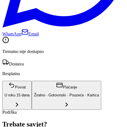
WhatsApp
Email
Trenutno nije dostupno
Dostava
Besplatna
Povrat
Plaćanje
U roku
15
dana
Žiralno · Gotovinski · Pouzeće · Kartica
Podrška
Trebate savjet?