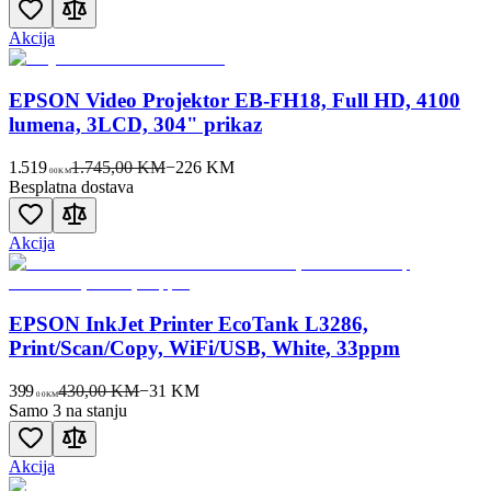
Akcija
EPSON Video Projektor EB-FH18, Full HD, 4100
lumena, 3LCD, 304" prikaz
1.519
1.745,00 KM
−
226
KM
00
KM
Besplatna dostava
Akcija
EPSON InkJet Printer EcoTank L3286,
Print/Scan/Copy, WiFi/USB, White, 33ppm
399
430,00 KM
−
31
KM
00
KM
Samo 3 na stanju
Akcija