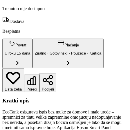
Trenutno nije dostupno
Dostava
Besplatna
Povrat
Plaćanje
U roku
15
dana
Žiralno · Gotovinski · Pouzeće · Kartica
Lista želja
Poredi
Podijeli
Kratki opis
EcoTank osigurava ispis bez muke za domove i male urede –
spremnici za tintu velike zapremnine omogucuju nadopunjavanje
bez nereda, a poseban dizajn bocica osmišljen je tako da se mogu
umetnuti samo ispravne boje. Aplikacija Epson Smart Panel