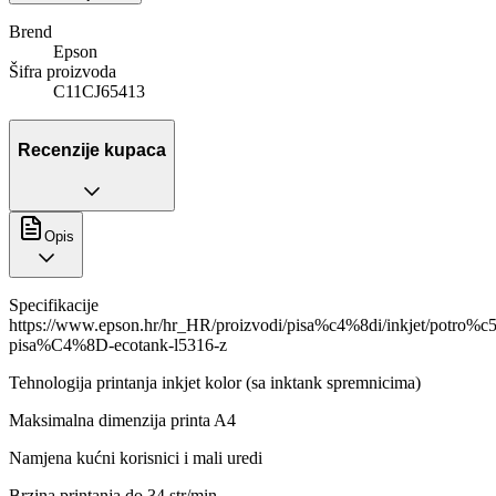
Brend
Epson
Šifra proizvoda
C11CJ65413
Recenzije kupaca
Opis
Specifikacije
https://www.epson.hr/hr_HR/proizvodi/pisa%c4%8di/inkjet/pot
pisa%C4%8D-ecotank-l5316-z
Tehnologija printanja inkjet kolor (sa inktank spremnicima)
Maksimalna dimenzija printa A4
Namjena kućni korisnici i mali uredi
Brzina printanja do 34 str/min