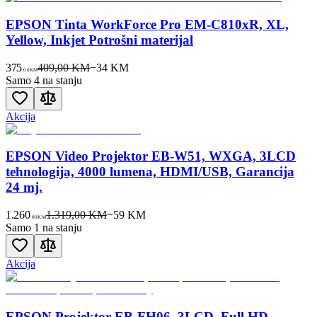
EPSON Tinta WorkForce Pro EM-C810xR, XL,
Yellow, Inkjet Potrošni materijal
375
409,00 KM
−
34
KM
00
KM
Samo 4 na stanju
Akcija
EPSON Video Projektor EB-W51, WXGA, 3LCD
tehnologija, 4000 lumena, HDMI/USB, Garancija
24 mj.
1.260
1.319,00 KM
−
59
KM
00
KM
Samo 1 na stanju
Akcija
EPSON Projektor EB-FH06, 3LCD, Full HD