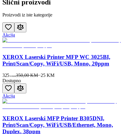
Slični proizvodi
Proizvodi iz iste kategorije
Akcija
XEROX Laserski Printer MFP WC 3025BI,
Print/Scan/Copy, WiFi/USB, Mono, 20ppm
325
350,00 KM
−
25
KM
00
KM
Dostupno
Akcija
XEROX Laserski MFP Printer B305DNI,
Print/Scan/Copy, WiFi/USB/Ethernet, Mono,
Duplex, 38ppm