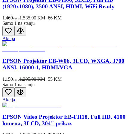
(1920x1080), 3500 ANSI, HDMI, WiFi Ready
1.469
1.535,00 KM
−
66
KM
00
KM
Samo 1 na stanju
Akcija
EPSON Projektor EB-W06, 3LCD, WXGA, 3700
ANSI, 16000:1, HDMI/VGA
1.150
1.205,00 KM
−
55
KM
00
KM
Samo 1 na stanju
Akcija
EPSON Video Projektor EB-FH18, Full HD, 4100
lumena, 3LCD, 304" prikaz