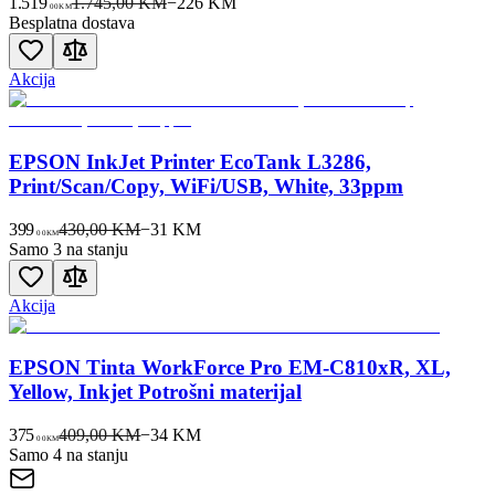
1.519
1.745,00 KM
−
226
KM
00
KM
Besplatna dostava
Akcija
EPSON InkJet Printer EcoTank L3286,
Print/Scan/Copy, WiFi/USB, White, 33ppm
399
430,00 KM
−
31
KM
00
KM
Samo 3 na stanju
Akcija
EPSON Tinta WorkForce Pro EM-C810xR, XL,
Yellow, Inkjet Potrošni materijal
375
409,00 KM
−
34
KM
00
KM
Samo 4 na stanju