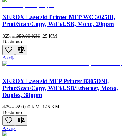
XEROX Laserski Printer MFP WC 3025BI,
Print/Scan/Copy, WiFi/USB, Mono, 20ppm
325
350,00 KM
−
25
KM
00
KM
Dostupno
Akcija
XEROX Laserski MFP Printer B305DNI,
Print/Scan/Copy, WiFi/USB/Ethernet, Mono,
Duplex, 38ppm
445
590,00 KM
−
145
KM
00
KM
Dostupno
Akcija