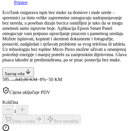
Printeri
EcoTank osigurava ispis bez muke za domove i male urede –
spremnici za tintu velike zapremnine omogucuju nadopunjavanje
bez nereda, a poseban dizajn bocica osmišljen je tako da se mogu
umetnuti samo ispravne boje. Aplikacija Epson Smart Panel
omogucuje vam potpuno upravljanje pisacem s pametnog uredaja.
Možete ispisivati, kopirati i skenirati dokumente i fotografije,
postaviti, nadgledati i rješavati probleme sa svog telefona ili tableta.
Uz tehnologiju bez topline Micro Piezo možete uživati u smanjenoj
potrošnji energije i manjoj potrebi za zamjenskim dijelovima. Glava
pisaca takoder je predinstalirana, pa se pisac postavlja bez muke.
Saznaj više
595
645,00 KM
−
8
%
−
50
KM
00
KM
Cijena uključuje PDV
Količina
1
Dodaj u korpu
Brza narudžba