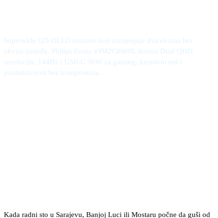
gaming i rad
Superwide QD-OLED monitor koji zamjenjuje dva ekrana bez
okvira između. Philips Evnia 49M2C8900L donosi Dual QHD
rezoluciju, 144Hz i USB-C 90W za gaming, kreativni rad i
produktivnost bez kompromisa.
Kada radni sto u Sarajevu, Banjoj Luci ili Mostaru počne da guši od