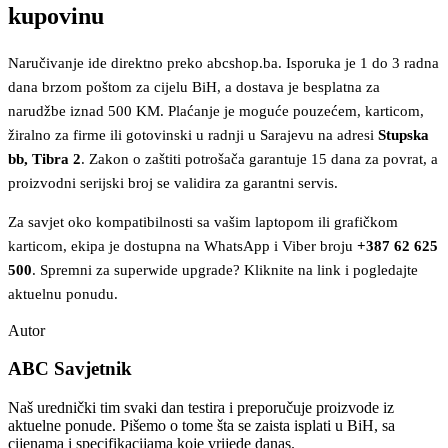
kupovinu
Naručivanje ide direktno preko abcshop.ba. Isporuka je 1 do 3 radna
dana brzom poštom za cijelu BiH, a dostava je besplatna za
narudžbe iznad 500 KM. Plaćanje je moguće pouzećem, karticom,
žiralno za firme ili gotovinski u radnji u Sarajevu na adresi
Stupska
bb, Tibra 2
. Zakon o zaštiti potrošača garantuje 15 dana za povrat, a
proizvodni serijski broj se validira za garantni servis.
Za savjet oko kompatibilnosti sa vašim laptopom ili grafičkom
karticom, ekipa je dostupna na WhatsApp i Viber broju
+387 62 625
500
. Spremni za superwide upgrade? Kliknite na link i pogledajte
aktuelnu ponudu.
Autor
ABC Savjetnik
Naš urednički tim svaki dan testira i preporučuje proizvode iz
aktuelne ponude. Pišemo o tome šta se zaista isplati u BiH, sa
cijenama i specifikacijama koje vrijede danas.