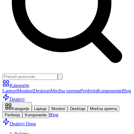
Kategorije
Laptopi
Monitori
Desktopi
Mrežna oprema
Periferija
Komponente
Blog
Dealovi
Kategorije
Laptopi
Monitori
Desktopi
Mrežna oprema
Blog
Periferija
Komponente
Dealovi Dana
Početna