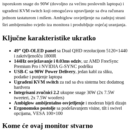
isporukom snage do 90W (dovoljno za većinu poslovnih laptopa) i
ugrađeni KVM switch koji omogućava upravljanje sa dva računara
jednom tastaturom i mišem. Ambiglow osvjetljenje na zadnjoj strani
širi ambijentalno svjetlo iza monitora i produbljuje osjećaj uranjanja.
Ključne karakteristike ukratko
49” QD-OLED panel
sa Dual QHD rezolucijom 5120×1440
i zakrivljenošću 1800R
144Hz osvježavanje i 0.03ms odziv
, uz AMD FreeSync
Premium Pro i NVIDIA G-SYNC podršku
USB-C sa 90W Power Delivery
, jedan kabl za sliku,
podatke i punjenje laptopa
Ugrađeni KVM switch
za rad sa dva sistema bez dodatnog
hardvera
Integrisani zvučnici 2.2
ukupne snage 30W (2x 7.5W
tweeteri, 2x 7.5W woofers)
Ambiglow ambijentalno osvjetljenje
i moderan bijeli dizajn
Ergonomsko postolje
sa podešavanjem visine, tilt i swivel
opcijama, VESA 100×100
Kome će ovaj monitor stvarno