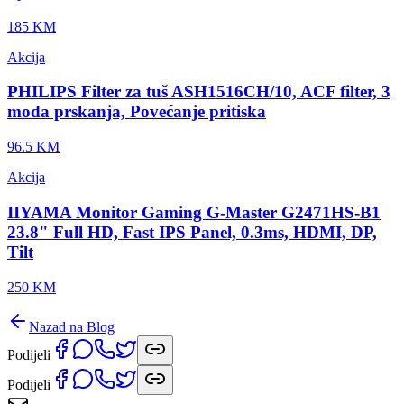
185 KM
Akcija
PHILIPS Filter za tuš ASH1516CH/10, ACF filter, 3
moda prskanja, Povećanje pritiska
96.5 KM
Akcija
IIYAMA Monitor Gaming G-Master G2471HS-B1
23.8" Full HD, Fast IPS Panel, 0.3ms, HDMI, DP,
Tilt
250 KM
Nazad na Blog
Podijeli
Podijeli