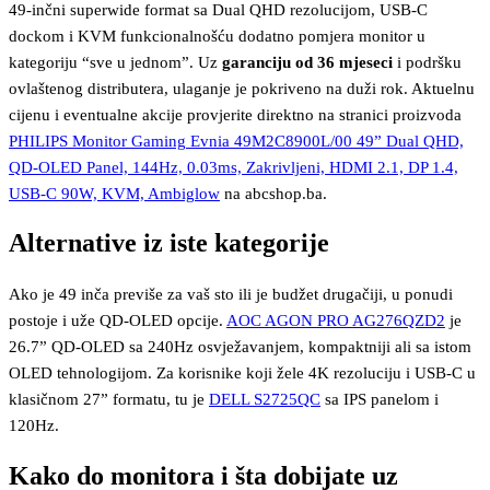
49-inčni superwide format sa Dual QHD rezolucijom, USB-C
dockom i KVM funkcionalnošću dodatno pomjera monitor u
kategoriju “sve u jednom”. Uz
garanciju od 36 mjeseci
i podršku
ovlaštenog distributera, ulaganje je pokriveno na duži rok. Aktuelnu
cijenu i eventualne akcije provjerite direktno na stranici proizvoda
PHILIPS Monitor Gaming Evnia 49M2C8900L/00 49” Dual QHD,
QD-OLED Panel, 144Hz, 0.03ms, Zakrivljeni, HDMI 2.1, DP 1.4,
USB-C 90W, KVM, Ambiglow
na abcshop.ba.
Alternative iz iste kategorije
Ako je 49 inča previše za vaš sto ili je budžet drugačiji, u ponudi
postoje i uže QD-OLED opcije.
AOC AGON PRO AG276QZD2
je
26.7” QD-OLED sa 240Hz osvježavanjem, kompaktniji ali sa istom
OLED tehnologijom. Za korisnike koji žele 4K rezoluciju i USB-C u
klasičnom 27” formatu, tu je
DELL S2725QC
sa IPS panelom i
120Hz.
Kako do monitora i šta dobijate uz