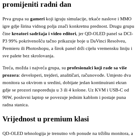
promijeniti radni dan
Prva grupa su
gameri
koji igraju simulacije, trkaće naslove i MMO
igre gdje širina vidnog polja znači konkretnu prednost. Drugu grupu
čine
kreatori sadržaja i video editori
, jer QD-OLED panel sa DCI-
P3 99% pokrivenošću tačno prikazuje boje u DaVinci Resolveu,
Premieru ili Photoshopu, a širok panel drži cijelu vremensku liniju i
sve palete bez skrolovanja.
Treća, možda i najveća grupa, su
profesionalci koji rade sa više
prozora
: developeri, trejderi, analitičari, računovođe. Umjesto dva
monitora sa okvirom u sredini, dobijate jedan kontinuirani ekran
gdje se prozori raspoređuju u 3 ili 4 kolone. Uz KVM i USB-C od
90W, poslovni laptop se povezuje jednim kablom i postaje puna
radna stanica.
Vrijednost u premium klasi
QD-OLED tehnologija je trenutno vrh ponude na tržištu monitora, a