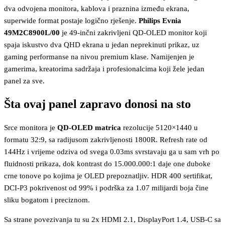
dva odvojena monitora, kablova i praznina između ekrana,
superwide format postaje logično rješenje.
Philips Evnia
49M2C8900L/00
je 49-inčni zakrivljeni QD-OLED monitor koji
spaja iskustvo dva QHD ekrana u jedan neprekinuti prikaz, uz
gaming performanse na nivou premium klase. Namijenjen je
gamerima, kreatorima sadržaja i profesionalcima koji žele jedan
panel za sve.
Šta ovaj panel zapravo donosi na sto
Srce monitora je
QD-OLED matrica
rezolucije 5120×1440 u
formatu 32:9, sa radijusom zakrivljenosti 1800R. Refresh rate od
144Hz i vrijeme odziva od svega 0.03ms svrstavaju ga u sam vrh po
fluidnosti prikaza, dok kontrast do 15.000.000:1 daje one duboke
crne tonove po kojima je OLED prepoznatljiv. HDR 400 sertifikat,
DCI-P3 pokrivenost od 99% i podrška za 1.07 milijardi boja čine
sliku bogatom i preciznom.
Sa strane povezivanja tu su 2x HDMI 2.1, DisplayPort 1.4, USB-C sa