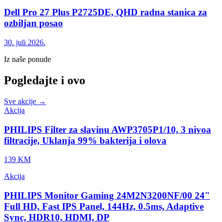
Dell Pro 27 Plus P2725DE, QHD radna stanica za
ozbiljan posao
30. juli 2026.
Iz naše ponude
Pogledajte i ovo
Sve akcije →
Akcija
PHILIPS Filter za slavinu AWP3705P1/10, 3 nivoa
filtracije, Uklanja 99% bakterija i olova
139 KM
Akcija
PHILIPS Monitor Gaming 24M2N3200NF/00 24"
Full HD, Fast IPS Panel, 144Hz, 0.5ms, Adaptive
Sync, HDR10, HDMI, DP