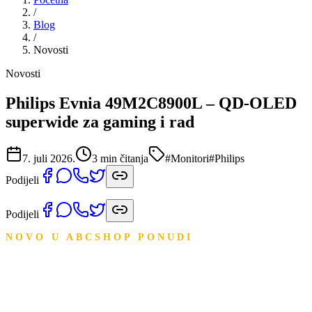
/
Blog
/
Novosti
Novosti
Philips Evnia 49M2C8900L – QD-OLED
superwide za gaming i rad
7. juli 2026.
3
min čitanja
#
Monitori
#
Philips
Podijeli
Podijeli
NOVO U ABCSHOP PONUDI
Philips Evnia 49M2C8900L
– QD-OLED superwide za