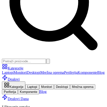
Kategorije
Laptopi
Monitori
Desktopi
Mrežna oprema
Periferija
Komponente
Blog
Dealovi
Kategorije
Laptopi
Monitori
Desktopi
Mrežna oprema
Blog
Periferija
Komponente
Dealovi Dana
Učitavanje oznake...