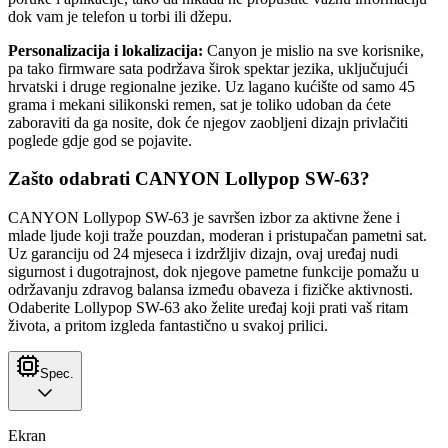
dok vam je telefon u torbi ili džepu.
Personalizacija i lokalizacija:
Canyon je mislio na sve korisnike,
pa tako firmware sata podržava širok spektar jezika, uključujući
hrvatski i druge regionalne jezike. Uz lagano kućište od samo 45
grama i mekani silikonski remen, sat je toliko udoban da ćete
zaboraviti da ga nosite, dok će njegov zaobljeni dizajn privlačiti
poglede gdje god se pojavite.
Zašto odabrati CANYON Lollypop SW-63?
CANYON Lollypop SW-63 je savršen izbor za aktivne žene i
mlade ljude koji traže pouzdan, moderan i pristupačan pametni sat.
Uz garanciju od 24 mjeseca i izdržljiv dizajn, ovaj uređaj nudi
sigurnost i dugotrajnost, dok njegove pametne funkcije pomažu u
održavanju zdravog balansa između obaveza i fizičke aktivnosti.
Odaberite Lollypop SW-63 ako želite uređaj koji prati vaš ritam
života, a pritom izgleda fantastično u svakoj prilici.
Spec.
Ekran