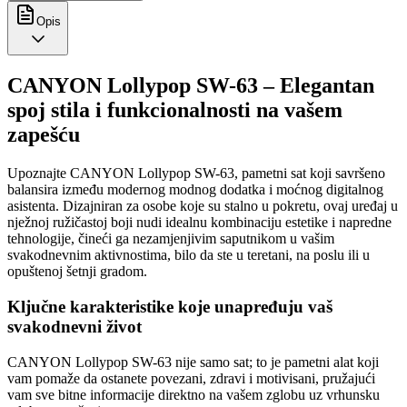
Opis
CANYON Lollypop SW-63 – Elegantan
spoj stila i funkcionalnosti na vašem
zapešću
Upoznajte CANYON Lollypop SW-63, pametni sat koji savršeno
balansira između modernog modnog dodatka i moćnog digitalnog
asistenta. Dizajniran za osobe koje su stalno u pokretu, ovaj uređaj u
nježnoj ružičastoj boji nudi idealnu kombinaciju estetike i napredne
tehnologije, čineći ga nezamjenjivim saputnikom u vašim
svakodnevnim aktivnostima, bilo da ste u teretani, na poslu ili u
opuštenoj šetnji gradom.
Ključne karakteristike koje unapređuju vaš
svakodnevni život
CANYON Lollypop SW-63 nije samo sat; to je pametni alat koji
vam pomaže da ostanete povezani, zdravi i motivisani, pružajući
vam sve bitne informacije direktno na vašem zglobu uz vrhunsku