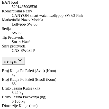
EAN Kod
5291485008536
Komercijalni Naziv
CANYON smart watch Lollypop SW 63 Pink
Marketinški Naziv Modela
Lollypop SW 63
Serija
SW 63
Tip Proizvoda
Smart Watch
Šifra proizvoda
CNS-SW63PP
U kutiji
16
Broj Kutija Po Paleti (Avio) (Kom)
42
Broj Kutija Po Paleti (Brod) (Kom)
66
Bruto Težina Kutije (kg)
8.42 kg
Bruto Težina Pakovanja (kg)
0.165 kg
Dimenzije Kutije (mm)