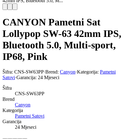
42mm IPS, Bluetooth 5.0, M...
CANYON Pametni Sat
Lollypop SW-63 42mm IPS,
Bluetooth 5.0, Multi-sport,
IP68, Pink
Šifra:
CNS-SW63PP
·
Brend:
Canyon
·
Kategorija:
Pametni
Satovi
·
Garancija:
24 Mjeseci
Šifra
CNS-SW63PP
Brend
Canyon
Kategorija
Pametni Satovi
Garancija
24 Mjeseci