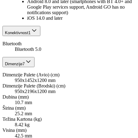
Android 8.0 and later (smartphones with BT 4.0+ and
Google Play services support, Android GO has no
notifications support)
iOS 14.0 and later
Konektivnost
1
Bluetooth
Bluetooth 5.0
Dimenzije
7
Dimenzije Palete (Avio) (cm)
950x1452x1200 mm
Dimenzije Palete (Brodski) (cm)
950x2196x1200 mm
Dubina (mm)
10.7 mm
Širina (mm)
25.2 mm
Težina Kartona (kg)
8.42 kg
Visina (mm)
42.5 mm