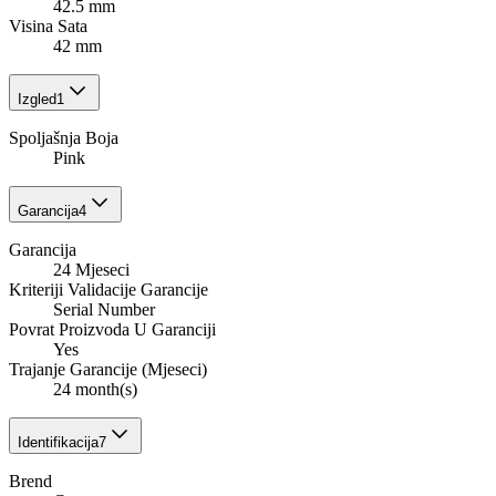
42.5 mm
Visina Sata
42 mm
Izgled
1
Spoljašnja Boja
Pink
Garancija
4
Garancija
24 Mjeseci
Kriteriji Validacije Garancije
Serial Number
Povrat Proizvoda U Garanciji
Yes
Trajanje Garancije (Mjeseci)
24 month(s)
Identifikacija
7
Brend