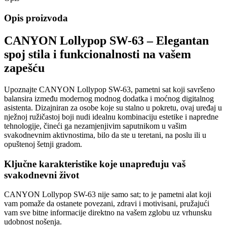
Opis proizvoda
CANYON Lollypop SW-63 – Elegantan
spoj stila i funkcionalnosti na vašem
zapešću
Upoznajte CANYON Lollypop SW-63, pametni sat koji savršeno
balansira između modernog modnog dodatka i moćnog digitalnog
asistenta. Dizajniran za osobe koje su stalno u pokretu, ovaj uređaj u
nježnoj ružičastoj boji nudi idealnu kombinaciju estetike i napredne
tehnologije, čineći ga nezamjenjivim saputnikom u vašim
svakodnevnim aktivnostima, bilo da ste u teretani, na poslu ili u
opuštenoj šetnji gradom.
Ključne karakteristike koje unapređuju vaš
svakodnevni život
CANYON Lollypop SW-63 nije samo sat; to je pametni alat koji
vam pomaže da ostanete povezani, zdravi i motivisani, pružajući
vam sve bitne informacije direktno na vašem zglobu uz vrhunsku
udobnost nošenja.