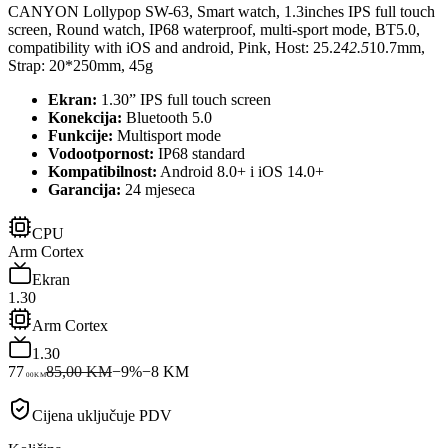
CANYON Lollypop SW-63, Smart watch, 1.3inches IPS full touch
screen, Round watch, IP68 waterproof, multi-sport mode, BT5.0,
compatibility with iOS and android, Pink, Host: 25.2
42.5
10.7mm,
Strap: 20*250mm, 45g
Ekran:
1.30” IPS full touch screen
Konekcija:
Bluetooth 5.0
Funkcije:
Multisport mode
Vodootpornost:
IP68 standard
Kompatibilnost:
Android 8.0+ i iOS 14.0+
Garancija:
24 mjeseca
CPU
Arm Cortex
Ekran
1.30
Arm Cortex
1.30
77
85,00 KM
−
9
%
−
8
KM
00
KM
Cijena uključuje PDV