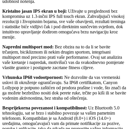
udobnost nošenja.
Kristalno jasan IPS ekran u boji:
Uživajte u preglednosti bez
kompromisa uz 1.3-inčni IPS full touch ekran. Zahvaljujući visokoj
rezoluciji i živopisnim bojama, sve vaše obavijesti, rezultati treninga
i statistike biće vidljivi čak i pod direktnim sunčevim svjetlom, dok
intuitivno upravljanje dodirom omogućava brzu navigaciju kroz
menije.
Napredni multisport mod:
Bez obzira na to da li se bavite
trčanjem, biciklizmom ili nekim drugim sportom, integrisani
multisport mod precizno prati vaše performanse. Ovaj sat analizira
vaše kretanje i napredak, motivišući vas da svakodnevno pomjerate
vlastite granice i postignete zacrtane fitness ciljeve.
Vrhunska IP68 vodootpornost:
Ne dozvolite da vas vremenski
uslovi ili okruženje ograničavaju. Sa IP68 certifikatom, Canyon
Lollypop je potpuno zaštićen od prodora prašine i vode, što znači da
ga možete bezbrižno nositi dok perete ruke, trčite po kiši ili se bavite
vodenim aktivnostima, bez straha od oštećenja.
Besprijekorna povezanost i kompatibilnost:
Uz Bluetooth 5.0
tehnologiju, sat se brzo i stabilno povezuje sa vašim pametnim
telefonom. Kompatibilan je sa Android (8.0+) i iOS (14.0+)
uređajima, omogućavajući vam da primate notifikacije za pozive,
poruke i aplikacije, tako da nikada ne propustite važnu informaciju