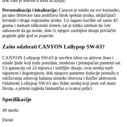
dok vam je telefon u torbi ili džepu.
Personalizacija i lokalizacija:
Canyon je mislio na sve korisnike,
pa tako firmware sata podržava širok spektar jezika, uključujući
hrvatski i druge regionalne jezike. Uz lagano kućište od samo 45
grama i mekani silikonski remen, sat je toliko udoban da ćete
zaboraviti da ga nosite, dok će njegov zaobljeni dizajn privlačiti
poglede gdje god se pojavite.
Zašto odabrati CANYON Lollypop SW-63?
CANYON Lollypop SW-63 je savršen izbor za aktivne žene i
mlade ljude koji traže pouzdan, moderan i pristupačan pametni sat.
Uz garanciju od 24 mjeseca i izdržljiv dizajn, ovaj uređaj nudi
sigurnost i dugotrajnost, dok njegove pametne funkcije pomažu u
održavanju zdravog balansa između obaveza i fizičke aktivnosti.
Odaberite Lollypop SW-63 ako želite uređaj koji prati vaš ritam
života, a pritom izgleda fantastično u svakoj prilici.
Specifikacije
49
stavki
Ekran