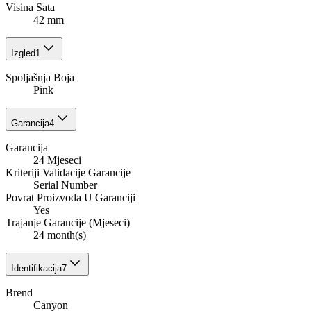
Visina Sata
42 mm
Izgled
1
Spoljašnja Boja
Pink
Garancija
4
Garancija
24 Mjeseci
Kriteriji Validacije Garancije
Serial Number
Povrat Proizvoda U Garanciji
Yes
Trajanje Garancije (Mjeseci)
24 month(s)
Identifikacija
7
Brend
Canyon