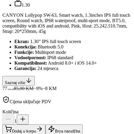
1.30
CANYON Lollypop SW-63, Smart watch, 1.3inches IPS full touch
screen, Round watch, IP68 waterproof, multi-sport mode, BT5.0,
compatibility with iOS and android, Pink, Host: 25.2
42.5
10.7mm,
Strap: 20*250mm, 45g
Ekran:
1.30” IPS full touch screen
Konekcija:
Bluetooth 5.0
Funkcije:
Multisport mode
Vodootpornost:
IP68 standard
Kompatibilnost:
Android 8.0+ i iOS 14.0+
Garancija:
24 mjeseca
Saznaj više
77
85,00 KM
−
9
%
−
8
KM
00
KM
Cijena uključuje PDV
Količina
1
Dodaj u korpu
Brza narudžba