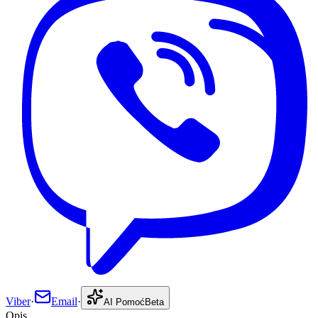
Viber
·
Email
·
AI Pomoć
Beta
Opis