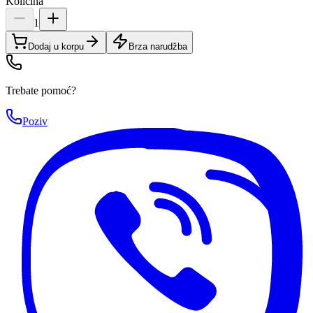
Količina
1
Dodaj u korpu
Brza narudžba
Trebate pomoć?
Poziv