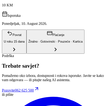
10 KM
Isporuka
Ponedjeljak, 10. August 2026.
Povrat
Plaćanje
U roku
15
dana
Žiralno · Gotovinski · Pouzeće · Kartica
Podrška
Trebate savjet?
Pomažemo oko izbora, dostupnosti i rokova isporuke. Javite se kako
vam odgovara
— ili pitajte našeg AI asistenta.
Pozovite
062 625 500
ili pišite