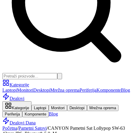
Kategorije
Laptopi
Monitori
Desktopi
Mrežna oprema
Periferija
Komponente
Blog
Dealovi
Kategorije
Laptopi
Monitori
Desktopi
Mrežna oprema
Blog
Periferija
Komponente
Dealovi Dana
Početna
/
Pametni Satovi
/
CANYON Pametni Sat Lollypop SW-63