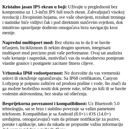
Kristalno jasan IPS ekran u boji:
Uživajte u preglednosti bez
kompromisa uz 1.3-inčni IPS full touch ekran. Zahvaljujući visokoj
rezoluciji i živopisnim bojama, sve vaše obavijesti, rezultati treninga
i statistike biće vidljivi čak i pod direktnim sunčevim svjetlom, dok
intuitivno upravljanje dodirom omogućava brzu navigaciju kroz
menije.
Napredni multisport mod:
Bez obzira na to da li se bavite
trčanjem, biciklizmom ili nekim drugim sportom, integrisani
multisport mod precizno prati vaše performanse. Ovaj sat analizira
vaše kretanje i napredak, motivišući vas da svakodnevno pomjerate
vlastite granice i postignete zacrtane fitness ciljeve.
Vrhunska IP68 vodootpornost:
Ne dozvolite da vas vremenski
uslovi ili okruženje ograničavaju. Sa IP68 certifikatom, Canyon
Lollypop je potpuno zaštićen od prodora prašine i vode, što znači da
ga možete bezbrižno nositi dok perete ruke, trčite po kiši ili se bavite
vodenim aktivnostima, bez straha od oštećenja.
Besprijekorna povezanost i kompatibilnost:
Uz Bluetooth 5.0
tehnologiju, sat se brzo i stabilno povezuje sa vašim pametnim
telefonom. Kompatibilan je sa Android (8.0+) i iOS (14.0+)
uređajima, omogućavajući vam da primate notifikacije za pozive,
poruke i aplikacije, tako da nikada ne propustite važnu informaciju