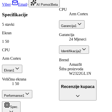
Viber
·
Email
·
AI Pomoć
Beta
CPU
Arm Cortex
Specifikacije
5
stavki
Garancija
1
Ekran
Garancija
24 Mjeseci
1 50
CPU
Identifikacija
2
Arm Cortex
Brend
Amazfit
Šifra proizvoda
Ekran
1
W2322GL1N
Veličina ekrana
1 50
Recenzije kupaca
Performanse
1
Spec.