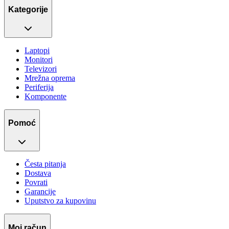
Kategorije
Laptopi
Monitori
Televizori
Mrežna oprema
Periferija
Komponente
Pomoć
Česta pitanja
Dostava
Povrati
Garancije
Uputstvo za kupovinu
Moj račun