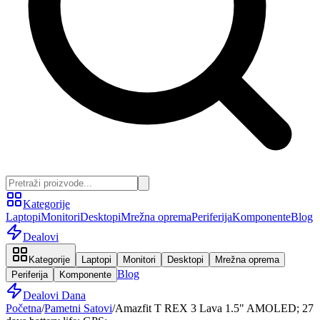
Kategorije
Laptopi
Monitori
Desktopi
Mrežna oprema
Periferija
Komponente
Blog
Dealovi
Kategorije
Laptopi
Monitori
Desktopi
Mrežna oprema
Blog
Periferija
Komponente
Dealovi Dana
Početna
/
Pametni Satovi
/
Amazfit T REX 3 Lava 1.5" AMOLED; 27