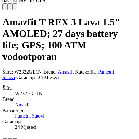
days battery life; GPS;...
Amazfit T REX 3 Lava 1.5"
AMOLED; 27 days battery
life; GPS; 100 ATM
vodootporan
Šifra:
W2322GL1N
·
Brend:
Amazfit
·
Kategorija:
Pametni
Satovi
·
Garancija:
24 Mjeseci
Šifra
W2322GL1N
Brend
Amazfit
Kategorija
Pametni Satovi
Garancija
24 Mjeseci