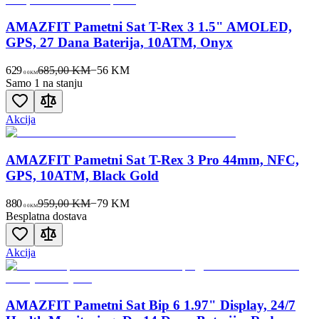
AMAZFIT Pametni Sat T-Rex 3 1.5" AMOLED,
GPS, 27 Dana Baterija, 10ATM, Onyx
629
685,00 KM
−
56
KM
00
KM
Samo 1 na stanju
Akcija
AMAZFIT Pametni Sat T-Rex 3 Pro 44mm, NFC,
GPS, 10ATM, Black Gold
880
959,00 KM
−
79
KM
00
KM
Besplatna dostava
Akcija
AMAZFIT Pametni Sat Bip 6 1.97" Display, 24/7