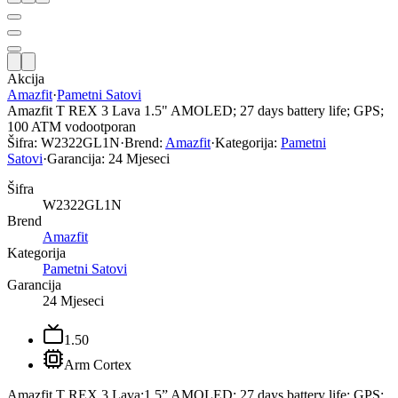
Akcija
Amazfit
·
Pametni Satovi
Amazfit T REX 3 Lava 1.5" AMOLED; 27 days battery life; GPS;
100 ATM vodootporan
Šifra:
W2322GL1N
·
Brend:
Amazfit
·
Kategorija:
Pametni
Satovi
·
Garancija:
24 Mjeseci
Šifra
W2322GL1N
Brend
Amazfit
Kategorija
Pametni Satovi
Garancija
24 Mjeseci
1.50
Arm Cortex
Amazfit T REX 3 Lava;1.5” AMOLED; 27 days battery life; GPS;