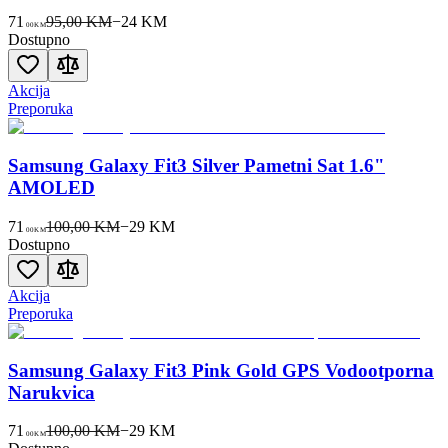
71
95,00 KM
−
24
KM
00
KM
Dostupno
Akcija
Preporuka
Samsung Galaxy Fit3 Silver Pametni Sat 1.6"
AMOLED
71
100,00 KM
−
29
KM
00
KM
Dostupno
Akcija
Preporuka
Samsung Galaxy Fit3 Pink Gold GPS Vodootporna
Narukvica
71
100,00 KM
−
29
KM
00
KM