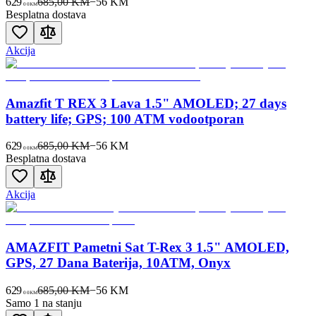
629
685,00 KM
−
56
KM
00
KM
Besplatna dostava
Akcija
Amazfit T REX 3 Lava 1.5" AMOLED; 27 days
battery life; GPS; 100 ATM vodootporan
629
685,00 KM
−
56
KM
00
KM
Besplatna dostava
Akcija
AMAZFIT Pametni Sat T-Rex 3 1.5" AMOLED,
GPS, 27 Dana Baterija, 10ATM, Onyx
629
685,00 KM
−
56
KM
00
KM
Samo 1 na stanju