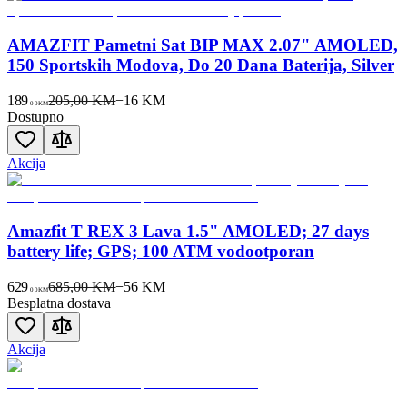
AMAZFIT Pametni Sat BIP MAX 2.07" AMOLED,
150 Sportskih Modova, Do 20 Dana Baterija, Silver
189
205,00 KM
−
16
KM
00
KM
Dostupno
Akcija
Amazfit T REX 3 Lava 1.5" AMOLED; 27 days
battery life; GPS; 100 ATM vodootporan
629
685,00 KM
−
56
KM
00
KM
Besplatna dostava
Akcija