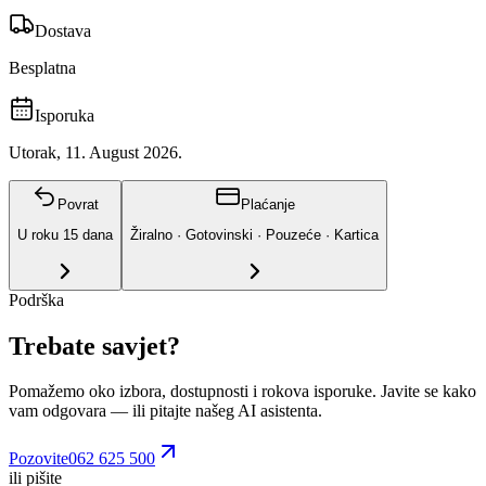
Dostava
Besplatna
Isporuka
Utorak, 11. August 2026.
Povrat
Plaćanje
U roku
15
dana
Žiralno · Gotovinski · Pouzeće · Kartica
Podrška
Trebate savjet?
Pomažemo oko izbora, dostupnosti i rokova isporuke. Javite se kako
vam odgovara
— ili pitajte našeg AI asistenta.
Pozovite
062 625 500
ili pišite