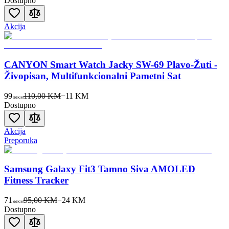
Dostupno
Akcija
CANYON Smart Watch Jacky SW-69 Plavo-Žuti -
Živopisan, Multifunkcionalni Pametni Sat
99
110,00 KM
−
11
KM
50
KM
Dostupno
Akcija
Preporuka
Samsung Galaxy Fit3 Tamno Siva AMOLED
Fitness Tracker
71
95,00 KM
−
24
KM
00
KM
Dostupno