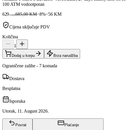
100 ATM vodootporan
629
685,00 KM
−
8
%
−
56
KM
00
KM
Cijena uključuje PDV
Količina
1
Dodaj u korpu
Brza narudžba
Ograničene zalihe - 7 komada
Dostava
Besplatna
Isporuka
Utorak, 11. August 2026.
Povrat
Plaćanje