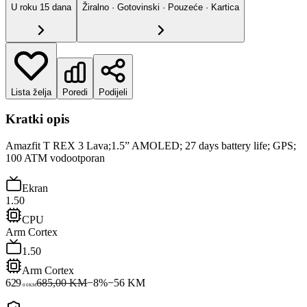
U roku
15
dana
Žiralno · Gotovinski · Pouzeće · Kartica
Lista želja
Poredi
Podijeli
Kratki opis
Amazfit T REX 3 Lava;1.5” AMOLED; 27 days battery life; GPS;
100 ATM vodootporan
Ekran
1.50
CPU
Arm Cortex
1.50
Arm Cortex
629
685,00 KM
−
8
%
−
56
KM
00
KM