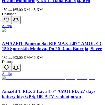
Health Monitoring, Do 14 Dana Baterija, Red
150
165,00 KM
−
15
KM
00
KM
Dostupno
Akcija
AMAZFIT Pametni Sat BIP MAX 2.07" AMOLED,
150 Sportskih Modova, Do 20 Dana Baterija, Silver
189
205,00 KM
−
16
KM
00
KM
Dostupno
Akcija
Amazfit T REX 3 Lava 1.5" AMOLED; 27 days
battery life; GPS; 100 ATM vodootporan