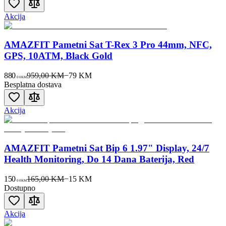
Akcija
AMAZFIT Pametni Sat T-Rex 3 Pro 44mm, NFC,
GPS, 10ATM, Black Gold
880
959,00 KM
−
79
KM
00
KM
Besplatna dostava
Akcija
AMAZFIT Pametni Sat Bip 6 1.97" Display, 24/7
Health Monitoring, Do 14 Dana Baterija, Red
150
165,00 KM
−
15
KM
00
KM
Dostupno
Akcija