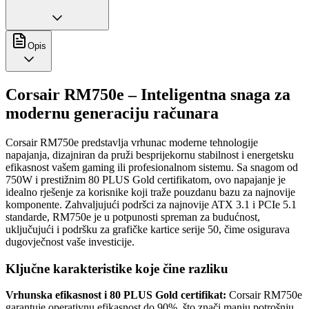
Opis
Corsair RM750e – Inteligentna snaga za
modernu generaciju računara
Corsair RM750e predstavlja vrhunac moderne tehnologije
napajanja, dizajniran da pruži besprijekornu stabilnost i energetsku
efikasnost vašem gaming ili profesionalnom sistemu. Sa snagom od
750W i prestižnim 80 PLUS Gold certifikatom, ovo napajanje je
idealno rješenje za korisnike koji traže pouzdanu bazu za najnovije
komponente. Zahvaljujući podršci za najnovije ATX 3.1 i PCIe 5.1
standarde, RM750e je u potpunosti spreman za budućnost,
uključujući i podršku za grafičke kartice serije 50, čime osigurava
dugovječnost vaše investicije.
Ključne karakteristike koje čine razliku
Vrhunska efikasnost i 80 PLUS Gold certifikat:
Corsair RM750e
garantuje operativnu efikasnost do 90%, što znači manju potrošnju