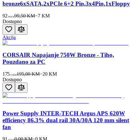
bronze6xSATA,2xPCIe 6+2 Pin,3x4Pin,1xFloppy
92
99,50 KM
−
7
KM
90
KM
Dostupno
Akcija
CORSAIR Napajanje 750W Bronze - Tiho,
Pouzdano za PC
175
195,00 KM
−
20
KM
00
KM
Dostupno
Power Supply INTER-TECH Argus APS 620W
efficiency 86.3% dual rail 30A/30A 120 mm silent
fan
91
0,00 KM
−
0
KM
50
KM