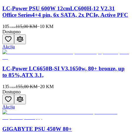
LC-Power PSU 600W 12cmLC600H-12 V2.31
Office Series4+4 pin, 6x SATA, 2x PCIe, Active PFC
105
115,00 KM
−
10
KM
00
KM
Dostupno
Akcija
LC-Power LC6650B-SI V3.1650w, 80+ bronze, up
to 85%,ATX 3.1,
135
155,00 KM
−
20
KM
00
KM
Dostupno
Akcija
GIGABYTE PSU 450W 80+