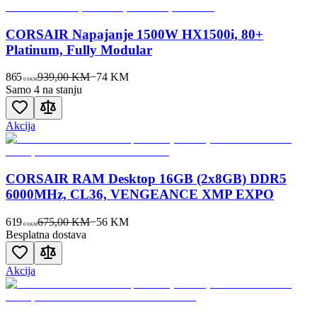
CORSAIR Napajanje 1500W HX1500i, 80+
Platinum, Fully Modular
865
939,00 KM
−
74
KM
00
KM
Samo 4 na stanju
Akcija
CORSAIR RAM Desktop 16GB (2x8GB) DDR5
6000MHz, CL36, VENGEANCE XMP EXPO
619
675,00 KM
−
56
KM
00
KM
Besplatna dostava
Akcija