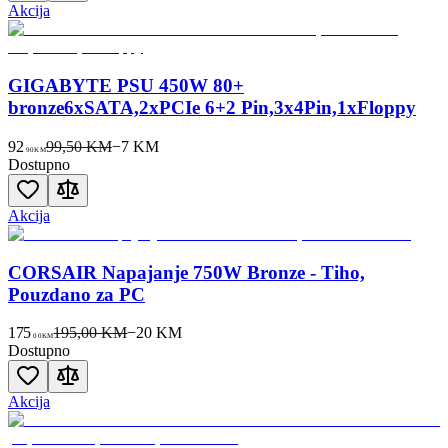
Akcija
GIGABYTE PSU 450W 80+
bronze6xSATA,2xPCIe 6+2 Pin,3x4Pin,1xFloppy
92
99,50 KM
−
7
KM
90
KM
Dostupno
Akcija
CORSAIR Napajanje 750W Bronze - Tiho,
Pouzdano za PC
175
195,00 KM
−
20
KM
00
KM
Dostupno
Akcija