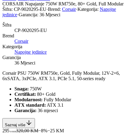
CORSAIR Napajanje 750W RM750e, 80+ Gold, Full Modular
Šifra:
CP-9020295-EU
·
Brend:
Corsair
·
Kategorija:
Napojne
jedinice
·
Garancija:
36 Mjeseci
Šifra
CP-9020295-EU
Brend
Corsair
Kategorija
Napojne jedinice
Garancija
36 Mjeseci
Corsair PSU 750W RM750e, Gold, Fully Modular, 12V-2×6,
6xSATA, 3xPCIe, ATX 3.1, PCIe 5.1, 50-series ready
Snaga:
750W
Certifikat:
80+ Gold
Modularnost:
Fully Modular
ATX standard:
ATX 3.1
Garancija:
36 mjeseci
Saznaj više
295
320,00 KM
−
8
%
−
25
KM
00
KM