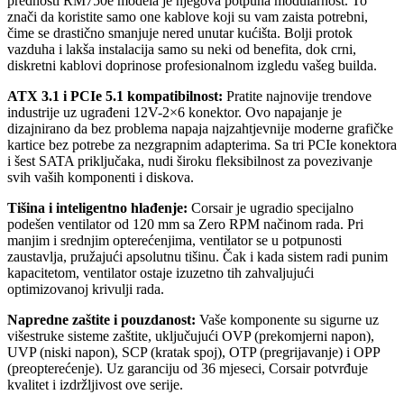
prednosti RM750e modela je njegova potpuna modularnost. To
znači da koristite samo one kablove koji su vam zaista potrebni,
čime se drastično smanjuje nered unutar kućišta. Bolji protok
vazduha i lakša instalacija samo su neki od benefita, dok crni,
diskretni kablovi doprinose profesionalnom izgledu vašeg builda.
ATX 3.1 i PCIe 5.1 kompatibilnost:
Pratite najnovije trendove
industrije uz ugrađeni 12V-2×6 konektor. Ovo napajanje je
dizajnirano da bez problema napaja najzahtjevnije moderne grafičke
kartice bez potrebe za nezgrapnim adapterima. Sa tri PCIe konektora
i šest SATA priključaka, nudi široku fleksibilnost za povezivanje
svih vaših komponenti i diskova.
Tišina i inteligentno hlađenje:
Corsair je ugradio specijalno
podešen ventilator od 120 mm sa Zero RPM načinom rada. Pri
manjim i srednjim opterećenjima, ventilator se u potpunosti
zaustavlja, pružajući apsolutnu tišinu. Čak i kada sistem radi punim
kapacitetom, ventilator ostaje izuzetno tih zahvaljujući
optimizovanoj krivulji rada.
Napredne zaštite i pouzdanost:
Vaše komponente su sigurne uz
višestruke sisteme zaštite, uključujući OVP (prekomjerni napon),
UVP (niski napon), SCP (kratak spoj), OTP (pregrijavanje) i OPP
(preopterećenje). Uz garanciju od 36 mjeseci, Corsair potvrđuje
kvalitet i izdržljivost ove serije.