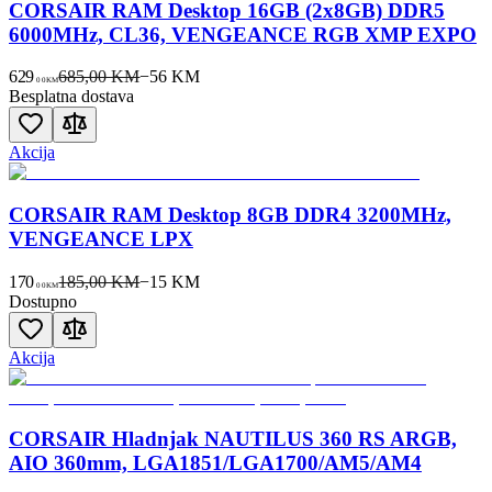
CORSAIR RAM Desktop 16GB (2x8GB) DDR5
6000MHz, CL36, VENGEANCE RGB XMP EXPO
629
685,00 KM
−
56
KM
00
KM
Besplatna dostava
Akcija
CORSAIR RAM Desktop 8GB DDR4 3200MHz,
VENGEANCE LPX
170
185,00 KM
−
15
KM
00
KM
Dostupno
Akcija
CORSAIR Hladnjak NAUTILUS 360 RS ARGB,
AIO 360mm, LGA1851/LGA1700/AM5/AM4