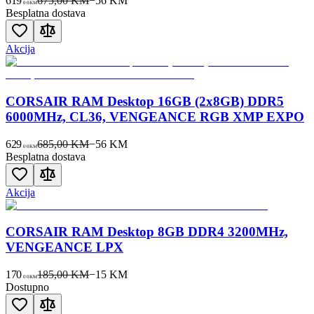
619
675,00 KM
−
56
KM
00
KM
Besplatna dostava
Akcija
CORSAIR RAM Desktop 16GB (2x8GB) DDR5
6000MHz, CL36, VENGEANCE RGB XMP EXPO
629
685,00 KM
−
56
KM
00
KM
Besplatna dostava
Akcija
CORSAIR RAM Desktop 8GB DDR4 3200MHz,
VENGEANCE LPX
170
185,00 KM
−
15
KM
00
KM
Dostupno