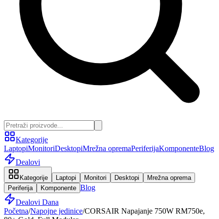
Kategorije
Laptopi
Monitori
Desktopi
Mrežna oprema
Periferija
Komponente
Blog
Dealovi
Kategorije
Laptopi
Monitori
Desktopi
Mrežna oprema
Blog
Periferija
Komponente
Dealovi Dana
Početna
/
Napojne jedinice
/
CORSAIR Napajanje 750W RM750e,