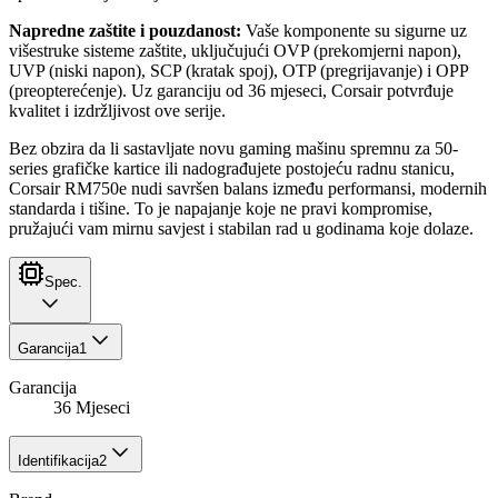
Napredne zaštite i pouzdanost:
Vaše komponente su sigurne uz
višestruke sisteme zaštite, uključujući OVP (prekomjerni napon),
UVP (niski napon), SCP (kratak spoj), OTP (pregrijavanje) i OPP
(preopterećenje). Uz garanciju od 36 mjeseci, Corsair potvrđuje
kvalitet i izdržljivost ove serije.
Bez obzira da li sastavljate novu gaming mašinu spremnu za 50-
series grafičke kartice ili nadograđujete postojeću radnu stanicu,
Corsair RM750e nudi savršen balans između performansi, modernih
standarda i tišine. To je napajanje koje ne pravi kompromise,
pružajući vam mirnu savjest i stabilan rad u godinama koje dolaze.
Spec.
Garancija
1
Garancija
36 Mjeseci
Identifikacija
2