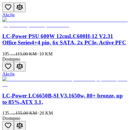
Akcija
LC-Power PSU 600W 12cmLC600H-12 V2.31
Office Series4+4 pin, 6x SATA, 2x PCIe, Active PFC
105
115,00 KM
−
10
KM
00
KM
Dostupno
Akcija
LC-Power LC6650B-SI V3.1650w, 80+ bronze, up
to 85%,ATX 3.1,
135
155,00 KM
−
20
KM
00
KM
Dostupno