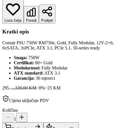
Lista želja
Poredi
Podijeli
Kratki opis
Corsair PSU 750W RM750e, Gold, Fully Modular, 12V-2×6,
6xSATA, 3xPCIe, ATX 3.1, PCIe 5.1, 50-series ready
Snaga:
750W
Certifikat:
80+ Gold
Modularnost:
Fully Modular
ATX standard:
ATX 3.1
Garancija:
36 mjeseci
295
320,00 KM
−
8
%
−
25
KM
00
KM
Cijena uključuje PDV
Količina
1