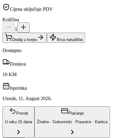
Cijena uključuje PDV
Količina
1
Dodaj u korpu
Brza narudžba
Dostupno
Dostava
10 KM
Isporuka
Utorak, 11. August 2026.
Povrat
Plaćanje
U roku
15
dana
Žiralno · Gotovinski · Pouzeće · Kartica