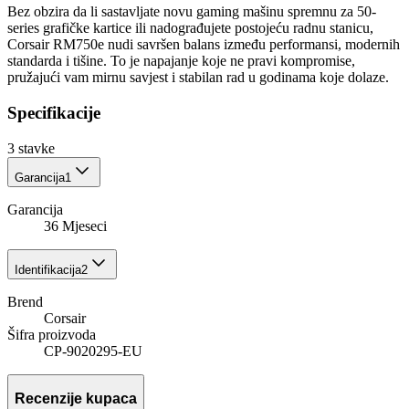
Bez obzira da li sastavljate novu gaming mašinu spremnu za 50-
series grafičke kartice ili nadograđujete postojeću radnu stanicu,
Corsair RM750e nudi savršen balans između performansi, modernih
standarda i tišine. To je napajanje koje ne pravi kompromise,
pružajući vam mirnu savjest i stabilan rad u godinama koje dolaze.
Specifikacije
3
stavke
Garancija
1
Garancija
36 Mjeseci
Identifikacija
2
Brend
Corsair
Šifra proizvoda
CP-9020295-EU
Recenzije kupaca