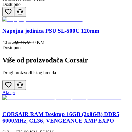
Dostupno
Napojna jedinica PSU SL-500C 120mm
40
0,00 KM
−
0
KM
00
KM
Dostupno
Više od proizvođača
Corsair
Drugi proizvodi istog brenda
Akcija
CORSAIR RAM Desktop 16GB (2x8GB) DDR5
6000MHz, CL36, VENGEANCE XMP EXPO