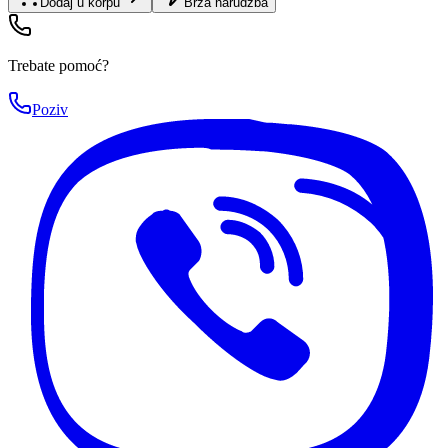
Dodaj u korpu
Brza narudžba
Trebate pomoć?
Poziv