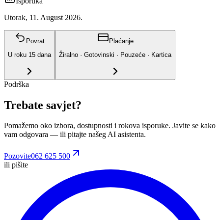
Isporuka
Utorak, 11. August 2026.
Povrat
Plaćanje
U roku
15
dana
Žiralno · Gotovinski · Pouzeće · Kartica
Podrška
Trebate savjet?
Pomažemo oko izbora, dostupnosti i rokova isporuke. Javite se kako
vam odgovara
— ili pitajte našeg AI asistenta.
Pozovite
062 625 500
ili pišite