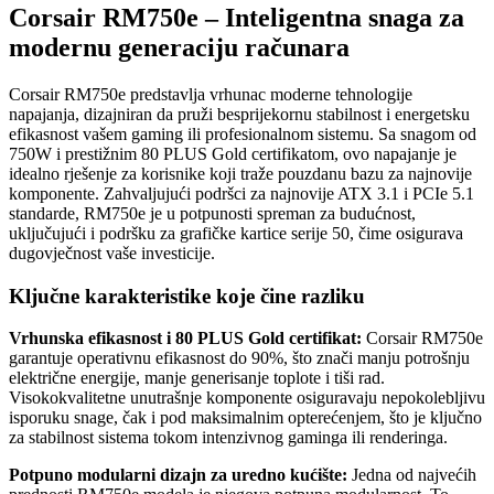
Corsair RM750e – Inteligentna snaga za
modernu generaciju računara
Corsair RM750e predstavlja vrhunac moderne tehnologije
napajanja, dizajniran da pruži besprijekornu stabilnost i energetsku
efikasnost vašem gaming ili profesionalnom sistemu. Sa snagom od
750W i prestižnim 80 PLUS Gold certifikatom, ovo napajanje je
idealno rješenje za korisnike koji traže pouzdanu bazu za najnovije
komponente. Zahvaljujući podršci za najnovije ATX 3.1 i PCIe 5.1
standarde, RM750e je u potpunosti spreman za budućnost,
uključujući i podršku za grafičke kartice serije 50, čime osigurava
dugovječnost vaše investicije.
Ključne karakteristike koje čine razliku
Vrhunska efikasnost i 80 PLUS Gold certifikat:
Corsair RM750e
garantuje operativnu efikasnost do 90%, što znači manju potrošnju
električne energije, manje generisanje toplote i tiši rad.
Visokokvalitetne unutrašnje komponente osiguravaju nepokolebljivu
isporuku snage, čak i pod maksimalnim opterećenjem, što je ključno
za stabilnost sistema tokom intenzivnog gaminga ili renderinga.
Potpuno modularni dizajn za uredno kućište:
Jedna od najvećih