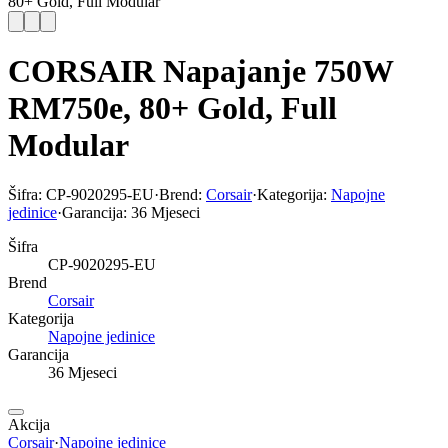
80+ Gold, Full Modular
CORSAIR Napajanje 750W
RM750e, 80+ Gold, Full
Modular
Šifra:
CP-9020295-EU
·
Brend:
Corsair
·
Kategorija:
Napojne
jedinice
·
Garancija:
36 Mjeseci
Šifra
CP-9020295-EU
Brend
Corsair
Kategorija
Napojne jedinice
Garancija
36 Mjeseci
Akcija
Corsair
·
Napojne jedinice