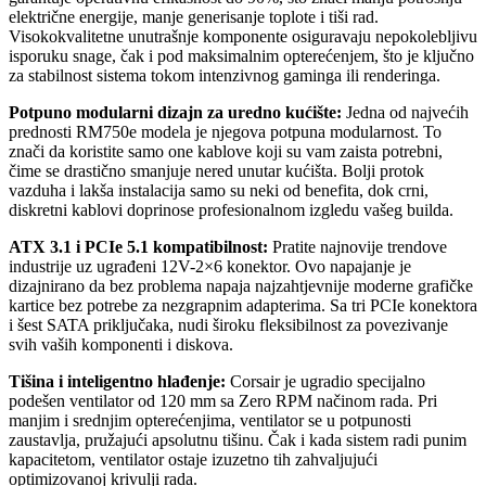
električne energije, manje generisanje toplote i tiši rad.
Visokokvalitetne unutrašnje komponente osiguravaju nepokolebljivu
isporuku snage, čak i pod maksimalnim opterećenjem, što je ključno
za stabilnost sistema tokom intenzivnog gaminga ili renderinga.
Potpuno modularni dizajn za uredno kućište:
Jedna od najvećih
prednosti RM750e modela je njegova potpuna modularnost. To
znači da koristite samo one kablove koji su vam zaista potrebni,
čime se drastično smanjuje nered unutar kućišta. Bolji protok
vazduha i lakša instalacija samo su neki od benefita, dok crni,
diskretni kablovi doprinose profesionalnom izgledu vašeg builda.
ATX 3.1 i PCIe 5.1 kompatibilnost:
Pratite najnovije trendove
industrije uz ugrađeni 12V-2×6 konektor. Ovo napajanje je
dizajnirano da bez problema napaja najzahtjevnije moderne grafičke
kartice bez potrebe za nezgrapnim adapterima. Sa tri PCIe konektora
i šest SATA priključaka, nudi široku fleksibilnost za povezivanje
svih vaših komponenti i diskova.
Tišina i inteligentno hlađenje:
Corsair je ugradio specijalno
podešen ventilator od 120 mm sa Zero RPM načinom rada. Pri
manjim i srednjim opterećenjima, ventilator se u potpunosti
zaustavlja, pružajući apsolutnu tišinu. Čak i kada sistem radi punim
kapacitetom, ventilator ostaje izuzetno tih zahvaljujući
optimizovanoj krivulji rada.