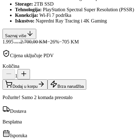
Storage:
2TB SSD
Tehnologija:
PlayStation Spectral Super Resolution (PSSR)
Konekcija:
Wi-Fi 7 podrška
Iskustvo:
Napredni Ray Tracing i 4K Gaming
Saznaj više
1.995
2.700,00 KM
−
26
%
−
705
KM
00
KM
Cijena uključuje PDV
Količina
1
Dodaj u korpu
Brza narudžba
Požurite! Samo 2 komada preostalo
Dostava
Besplatna
Isporuka