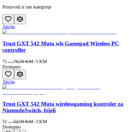
Proizvodi iz iste kategorije
Akcija
Trust GXT 542 Muta wls Gamepad Wireless PC
controller
71
76,50 KM
−
5
KM
90
KM
Dostupno
Akcija
Trust GXT 542 Muta wirelessgaming kontroler za
NintendoSwitch, bijeli
51
54,90 KM
−
3
KM
50
KM
Dostupno