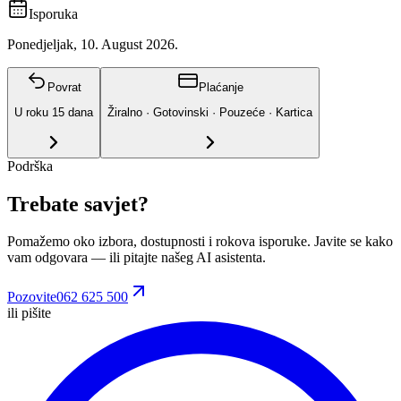
Isporuka
Ponedjeljak, 10. August 2026.
Povrat
Plaćanje
U roku
15
dana
Žiralno · Gotovinski · Pouzeće · Kartica
Podrška
Trebate savjet?
Pomažemo oko izbora, dostupnosti i rokova isporuke. Javite se kako
vam odgovara
— ili pitajte našeg AI asistenta.
Pozovite
062 625 500
ili pišite