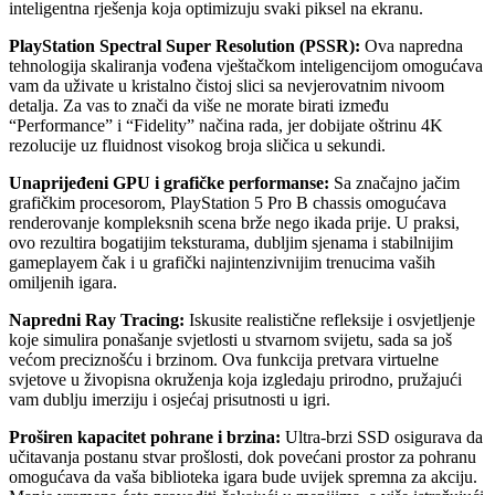
inteligentna rješenja koja optimizuju svaki piksel na ekranu.
PlayStation Spectral Super Resolution (PSSR):
Ova napredna
tehnologija skaliranja vođena vještačkom inteligencijom omogućava
vam da uživate u kristalno čistoj slici sa nevjerovatnim nivoom
detalja. Za vas to znači da više ne morate birati između
“Performance” i “Fidelity” načina rada, jer dobijate oštrinu 4K
rezolucije uz fluidnost visokog broja sličica u sekundi.
Unaprijeđeni GPU i grafičke performanse:
Sa značajno jačim
grafičkim procesorom, PlayStation 5 Pro B chassis omogućava
renderovanje kompleksnih scena brže nego ikada prije. U praksi,
ovo rezultira bogatijim teksturama, dubljim sjenama i stabilnijim
gameplayem čak i u grafički najintenzivnijim trenucima vaših
omiljenih igara.
Napredni Ray Tracing:
Iskusite realistične refleksije i osvjetljenje
koje simulira ponašanje svjetlosti u stvarnom svijetu, sada sa još
većom preciznošću i brzinom. Ova funkcija pretvara virtuelne
svjetove u živopisna okruženja koja izgledaju prirodno, pružajući
vam dublju imerziju i osjećaj prisutnosti u igri.
Proširen kapacitet pohrane i brzina:
Ultra-brzi SSD osigurava da
učitavanja postanu stvar prošlosti, dok povećani prostor za pohranu
omogućava da vaša biblioteka igara bude uvijek spremna za akciju.