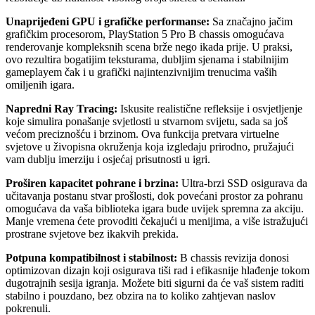
Unaprijeđeni GPU i grafičke performanse:
Sa značajno jačim
grafičkim procesorom, PlayStation 5 Pro B chassis omogućava
renderovanje kompleksnih scena brže nego ikada prije. U praksi,
ovo rezultira bogatijim teksturama, dubljim sjenama i stabilnijim
gameplayem čak i u grafički najintenzivnijim trenucima vaših
omiljenih igara.
Napredni Ray Tracing:
Iskusite realistične refleksije i osvjetljenje
koje simulira ponašanje svjetlosti u stvarnom svijetu, sada sa još
većom preciznošću i brzinom. Ova funkcija pretvara virtuelne
svjetove u živopisna okruženja koja izgledaju prirodno, pružajući
vam dublju imerziju i osjećaj prisutnosti u igri.
Proširen kapacitet pohrane i brzina:
Ultra-brzi SSD osigurava da
učitavanja postanu stvar prošlosti, dok povećani prostor za pohranu
omogućava da vaša biblioteka igara bude uvijek spremna za akciju.
Manje vremena ćete provoditi čekajući u menijima, a više istražujući
prostrane svjetove bez ikakvih prekida.
Potpuna kompatibilnost i stabilnost:
B chassis revizija donosi
optimizovan dizajn koji osigurava tiši rad i efikasnije hlađenje tokom
dugotrajnih sesija igranja. Možete biti sigurni da će vaš sistem raditi
stabilno i pouzdano, bez obzira na to koliko zahtjevan naslov
pokrenuli.