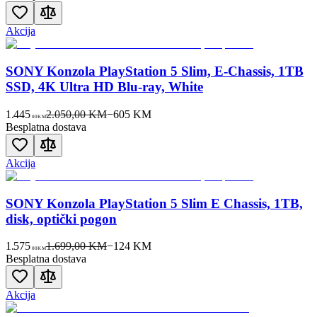
Akcija
SONY Konzola PlayStation 5 Slim, E-Chassis, 1TB
SSD, 4K Ultra HD Blu-ray, White
1.445
2.050,00 KM
−
605
KM
00
KM
Besplatna dostava
Akcija
SONY Konzola PlayStation 5 Slim E Chassis, 1TB,
disk, optički pogon
1.575
1.699,00 KM
−
124
KM
00
KM
Besplatna dostava
Akcija