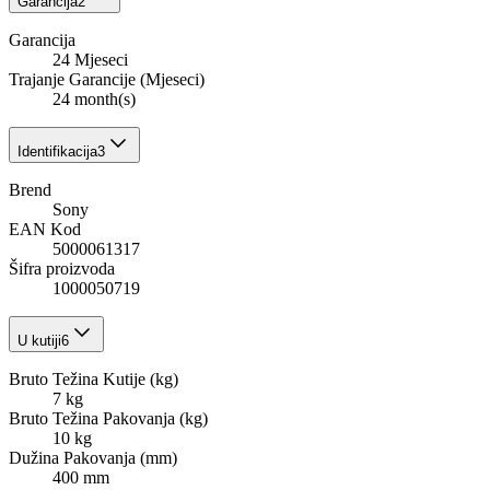
Garancija
2
Garancija
24 Mjeseci
Trajanje Garancije (Mjeseci)
24 month(s)
Identifikacija
3
Brend
Sony
EAN Kod
5000061317
Šifra proizvoda
1000050719
U kutiji
6
Bruto Težina Kutije (kg)
7 kg
Bruto Težina Pakovanja (kg)
10 kg
Dužina Pakovanja (mm)
400 mm