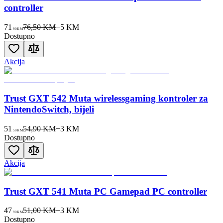
controller
71
76,50 KM
−
5
KM
90
KM
Dostupno
Akcija
Trust GXT 542 Muta wirelessgaming kontroler za
NintendoSwitch, bijeli
51
54,90 KM
−
3
KM
50
KM
Dostupno
Akcija
Trust GXT 541 Muta PC Gamepad PC controller
47
51,00 KM
−
3
KM
90
KM
Dostupno