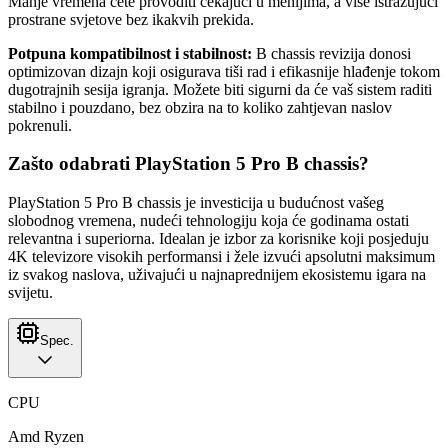
Manje vremena ćete provoditi čekajući u menijima, a više istražujući
prostrane svjetove bez ikakvih prekida.
Potpuna kompatibilnost i stabilnost:
B chassis revizija donosi
optimizovan dizajn koji osigurava tiši rad i efikasnije hlađenje tokom
dugotrajnih sesija igranja. Možete biti sigurni da će vaš sistem raditi
stabilno i pouzdano, bez obzira na to koliko zahtjevan naslov
pokrenuli.
Zašto odabrati PlayStation 5 Pro B chassis?
PlayStation 5 Pro B chassis je investicija u budućnost vašeg
slobodnog vremena, nudeći tehnologiju koja će godinama ostati
relevantna i superiorna. Idealan je izbor za korisnike koji posjeduju
4K televizore visokih performansi i žele izvući apsolutni maksimum
iz svakog naslova, uživajući u najnaprednijem ekosistemu igara na
svijetu.
Spec.
CPU
Amd Ryzen