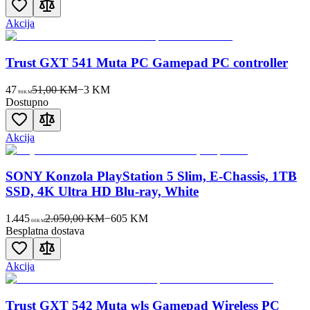
Akcija
Trust GXT 541 Muta PC Gamepad PC controller
47
51,00 KM
−
3
KM
90
KM
Dostupno
Akcija
SONY Konzola PlayStation 5 Slim, E-Chassis, 1TB
SSD, 4K Ultra HD Blu-ray, White
1.445
2.050,00 KM
−
605
KM
00
KM
Besplatna dostava
Akcija
Trust GXT 542 Muta wls Gamepad Wireless PC