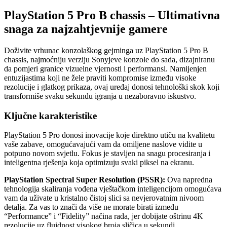
PlayStation 5 Pro B chassis – Ultimativna
snaga za najzahtjevnije gamere
Doživite vrhunac konzolaškog gejminga uz PlayStation 5 Pro B
chassis, najmoćniju verziju Sonyjeve konzole do sada, dizajniranu
da pomjeri granice vizuelne vjernosti i performansi. Namijenjen
entuzijastima koji ne žele praviti kompromise između visoke
rezolucije i glatkog prikaza, ovaj uređaj donosi tehnološki skok koji
transformiše svaku sekundu igranja u nezaboravno iskustvo.
Ključne karakteristike
PlayStation 5 Pro donosi inovacije koje direktno utiču na kvalitetu
vaše zabave, omogućavajući vam da omiljene naslove vidite u
potpuno novom svjetlu. Fokus je stavljen na snagu procesiranja i
inteligentna rješenja koja optimizuju svaki piksel na ekranu.
PlayStation Spectral Super Resolution (PSSR):
Ova napredna
tehnologija skaliranja vođena vještačkom inteligencijom omogućava
vam da uživate u kristalno čistoj slici sa nevjerovatnim nivoom
detalja. Za vas to znači da više ne morate birati između
“Performance” i “Fidelity” načina rada, jer dobijate oštrinu 4K
rezolucije uz fluidnost visokog broja sličica u sekundi.