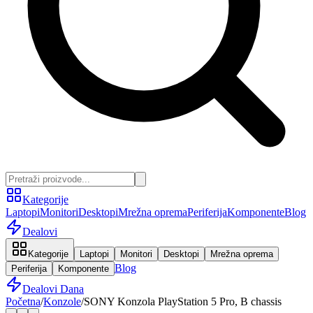
Kategorije
Laptopi
Monitori
Desktopi
Mrežna oprema
Periferija
Komponente
Blog
Dealovi
Kategorije
Laptopi
Monitori
Desktopi
Mrežna oprema
Blog
Periferija
Komponente
Dealovi Dana
Početna
/
Konzole
/
SONY Konzola PlayStation 5 Pro, B chassis