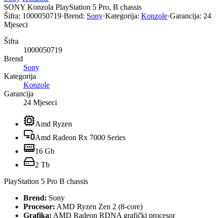
SONY Konzola PlayStation 5 Pro, B chassis
Šifra:
1000050719
·
Brend:
Sony
·
Kategorija:
Konzole
·
Garancija:
24
Mjeseci
Šifra
1000050719
Brend
Sony
Kategorija
Konzole
Garancija
24 Mjeseci
Amd Ryzen
Amd Radeon Rx 7000 Series
16 Gb
2 Tb
PlayStation 5 Pro B chassis
Brend:
Sony
Procesor:
AMD Ryzen Zen 2 (8-core)
Grafika:
AMD Radeon RDNA grafički procesor