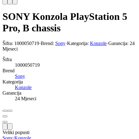
SONY Konzola PlayStation 5
Pro, B chassis
Šifra:
1000050719
·
Brend:
Sony
·
Kategorija:
Konzole
·
Garancija:
24
Mjeseci
Šifra
1000050719
Brend
Sony
Kategorija
Konzole
Garancija
24 Mjeseci
Veliki popusti
Sony
·
Konzole