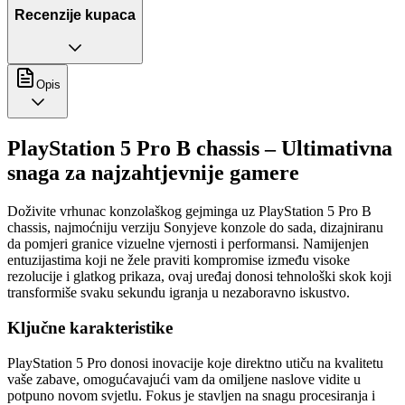
Recenzije kupaca
Opis
PlayStation 5 Pro B chassis – Ultimativna
snaga za najzahtjevnije gamere
Doživite vrhunac konzolaškog gejminga uz PlayStation 5 Pro B
chassis, najmoćniju verziju Sonyjeve konzole do sada, dizajniranu
da pomjeri granice vizuelne vjernosti i performansi. Namijenjen
entuzijastima koji ne žele praviti kompromise između visoke
rezolucije i glatkog prikaza, ovaj uređaj donosi tehnološki skok koji
transformiše svaku sekundu igranja u nezaboravno iskustvo.
Ključne karakteristike
PlayStation 5 Pro donosi inovacije koje direktno utiču na kvalitetu
vaše zabave, omogućavajući vam da omiljene naslove vidite u
potpuno novom svjetlu. Fokus je stavljen na snagu procesiranja i