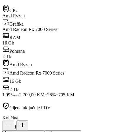
CPU
Amd Ryzen
Grafika
Amd Radeon Rx 7000 Series
RAM
16 Gb
Pohrana
2 Tb
Amd Ryzen
Amd Radeon Rx 7000 Series
16 Gb
2 Tb
1.995
2.700,00 KM
−
26
%
−
705
KM
00
KM
Cijena uključuje PDV
Količina
1