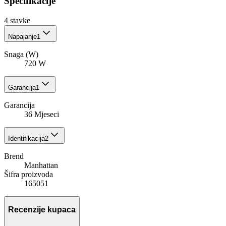
Specifikacije
4
stavke
Napajanje
1
Snaga (W)
720 W
Garancija
1
Garancija
36 Mjeseci
Identifikacija
2
Brend
Manhattan
Šifra proizvoda
165051
Recenzije kupaca