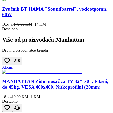
Zvučnik BT HAMA "Soundbarrel", vodootporan,
60W
165
179,00 KM
−
14
KM
00
KM
Dostupno
Više od proizvođača
Manhattan
Drugi proizvodi istog brenda
Akcija
MANHATTAN Zidni nosač za TV 32"-70", Fiksni,
do 45kg, VESA 400x400, Niskoprofilni (20mm)
18
19,00 KM
−
1
KM
50
KM
Dostupno