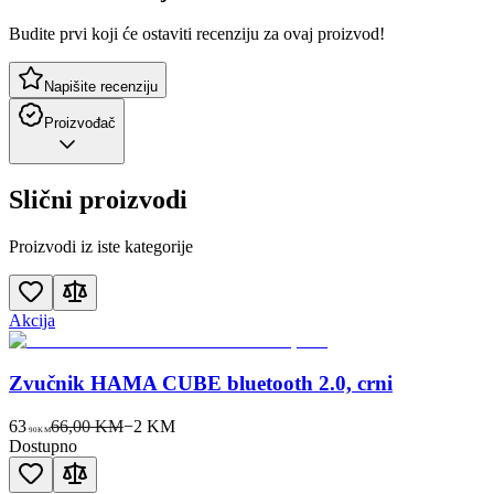
Budite prvi koji će ostaviti recenziju za ovaj proizvod!
Napišite recenziju
Proizvođač
Slični proizvodi
Proizvodi iz iste kategorije
Akcija
Zvučnik HAMA CUBE bluetooth 2.0, crni
63
66,00 KM
−
2
KM
90
KM
Dostupno