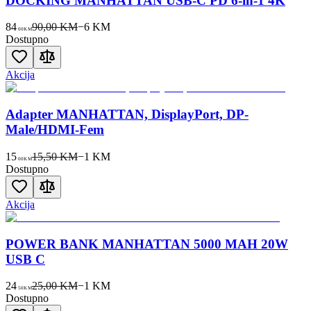
DOCKING MANHATTAN USB-C PD 6-in-1 4K
84
90,00 KM
−
6
KM
00
KM
Dostupno
Akcija
Adapter MANHATTAN, DisplayPort, DP-
Male/HDMI-Fem
15
15,50 KM
−
1
KM
00
KM
Dostupno
Akcija
POWER BANK MANHATTAN 5000 MAH 20W
USB C
24
25,00 KM
−
1
KM
50
KM
Dostupno