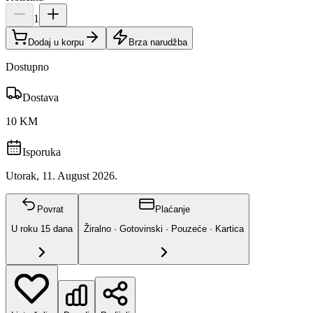
1
Dodaj u korpu
Brza narudžba
Dostupno
Dostava
10 KM
Isporuka
Utorak, 11. August 2026.
Povrat
Plaćanje
U roku
15
dana
Žiralno · Gotovinski · Pouzeće · Kartica