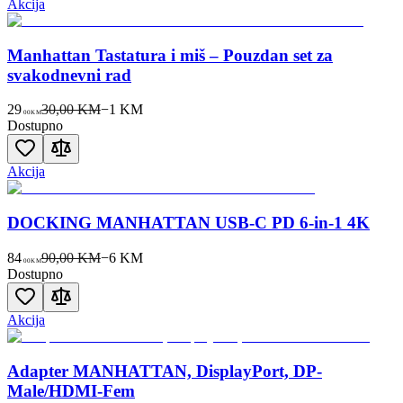
Akcija
Manhattan Tastatura i miš – Pouzdan set za
svakodnevni rad
29
30,00 KM
−
1
KM
00
KM
Dostupno
Akcija
DOCKING MANHATTAN USB-C PD 6-in-1 4K
84
90,00 KM
−
6
KM
00
KM
Dostupno
Akcija
Adapter MANHATTAN, DisplayPort, DP-
Male/HDMI-Fem