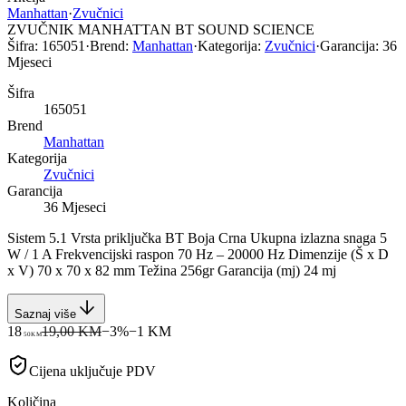
Manhattan
·
Zvučnici
ZVUČNIK MANHATTAN BT SOUND SCIENCE
Šifra:
165051
·
Brend:
Manhattan
·
Kategorija:
Zvučnici
·
Garancija:
36
Mjeseci
Šifra
165051
Brend
Manhattan
Kategorija
Zvučnici
Garancija
36 Mjeseci
Sistem 5.1 Vrsta priključka BT Boja Crna Ukupna izlazna snaga 5
W / 1 A Frekvencijski raspon 70 Hz – 20000 Hz Dimenzije (Š x D
x V) 70 x 70 x 82 mm Težina 256gr Garancija (mj) 24 mj
Saznaj više
18
19,00 KM
−
3
%
−
1
KM
50
KM
Cijena uključuje PDV
Količina