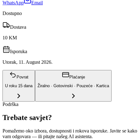
WhatsApp
Email
Dostupno
Dostava
10 KM
Isporuka
Utorak, 11. August 2026.
Povrat
Plaćanje
U roku
15
dana
Žiralno · Gotovinski · Pouzeće · Kartica
Podrška
Trebate savjet?
Pomažemo oko izbora, dostupnosti i rokova isporuke. Javite se kako
vam odgovara
— ili pitajte našeg AI asistenta.