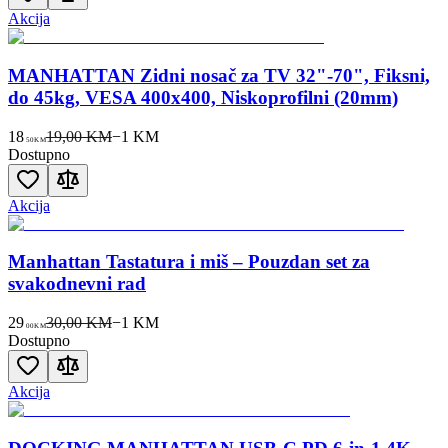
Akcija
MANHATTAN Zidni nosač za TV 32"-70", Fiksni,
do 45kg, VESA 400x400, Niskoprofilni (20mm)
18
19,00 KM
−
1
KM
50
KM
Dostupno
Akcija
Manhattan Tastatura i miš – Pouzdan set za
svakodnevni rad
29
30,00 KM
−
1
KM
00
KM
Dostupno
Akcija