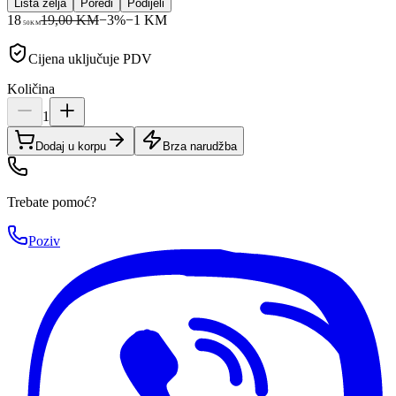
Lista želja
Poredi
Podijeli
18
19,00 KM
−
3
%
−
1
KM
50
KM
Cijena uključuje PDV
Količina
1
Dodaj u korpu
Brza narudžba
Trebate pomoć?
Poziv