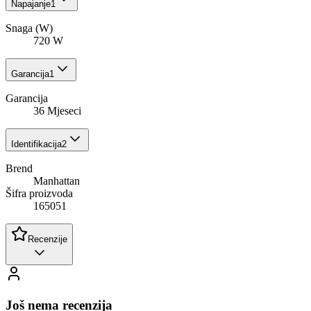
Napajanje
1
Snaga (W)
720 W
Garancija
1
Garancija
36 Mjeseci
Identifikacija
2
Brend
Manhattan
Šifra proizvoda
165051
Recenzije
Još nema recenzija