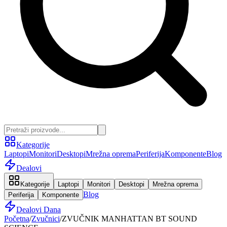
Kategorije
Laptopi
Monitori
Desktopi
Mrežna oprema
Periferija
Komponente
Blog
Dealovi
Kategorije
Laptopi
Monitori
Desktopi
Mrežna oprema
Blog
Periferija
Komponente
Dealovi Dana
Početna
/
Zvučnici
/
ZVUČNIK MANHATTAN BT SOUND