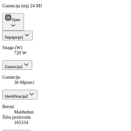
Garancija (mj) 24 MJ
Spec.
Napajanje
1
Snaga (W)
720 W
Garancija
1
Garancija
36 Mjeseci
Identifikacija
2
Brend
Manhattan
Šifra proizvoda
165334