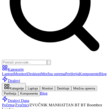
Kategorije
Laptopi
Monitori
Desktopi
Mrežna oprema
Periferija
Komponente
Blog
Dealovi
Kategorije
Laptopi
Monitori
Desktopi
Mrežna oprema
Blog
Periferija
Komponente
Dealovi Dana
Početna
/
Zvučnici
/
ZVUČNIK MANHATTAN BT BT Boombox