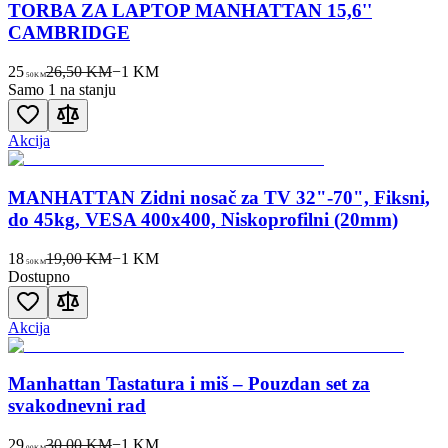
TORBA ZA LAPTOP MANHATTAN 15,6''
CAMBRIDGE
25
26,50 KM
−
1
KM
50
KM
Samo 1 na stanju
Akcija
MANHATTAN Zidni nosač za TV 32"-70", Fiksni,
do 45kg, VESA 400x400, Niskoprofilni (20mm)
18
19,00 KM
−
1
KM
50
KM
Dostupno
Akcija
Manhattan Tastatura i miš – Pouzdan set za
svakodnevni rad
29
30,00 KM
−
1
KM
00
KM