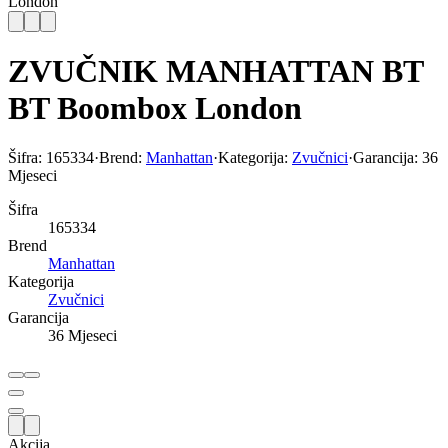
London
ZVUČNIK MANHATTAN BT
BT Boombox London
Šifra:
165334
·
Brend:
Manhattan
·
Kategorija:
Zvučnici
·
Garancija:
36
Mjeseci
Šifra
165334
Brend
Manhattan
Kategorija
Zvučnici
Garancija
36 Mjeseci
Akcija