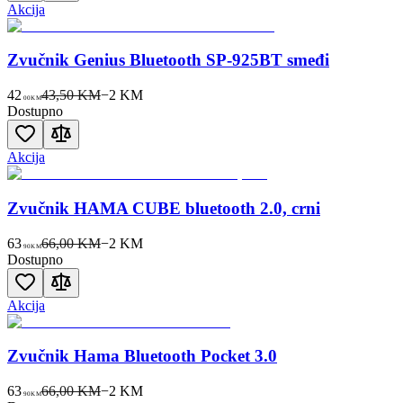
Akcija
Zvučnik Genius Bluetooth SP-925BT smeđi
42
43,50 KM
−
2
KM
00
KM
Dostupno
Akcija
Zvučnik HAMA CUBE bluetooth 2.0, crni
63
66,00 KM
−
2
KM
90
KM
Dostupno
Akcija
Zvučnik Hama Bluetooth Pocket 3.0
63
66,00 KM
−
2
KM
90
KM