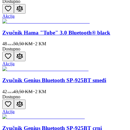
Dostupno
Akcija
Zvučnik Hama "Tube" 3.0 Bluetooth® black
48
50,50 KM
−
2
KM
90
KM
Dostupno
Akcija
Zvučnik Genius Bluetooth SP-925BT smeđi
42
43,50 KM
−
2
KM
00
KM
Dostupno
Akcija
Zvučnik Genius Bluetooth SP-925BT crni