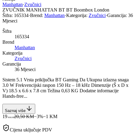
Manhattan
·
Zvučnici
ZVUČNIK MANHATTAN BT BT Boombox London
Šifra:
165334
·
Brend:
Manhattan
·
Kategorija:
Zvučnici
·
Garancija:
36
Mjeseci
Šifra
165334
Brend
Manhattan
Kategorija
Zvučnici
Garancija
36 Mjeseci
Sistem 5.1 Vrsta priključka BT Gaming Da Ukupna izlazna snaga
3.0 W Frekvencijski raspon 150 Hz – 18 kHz Dimenzije (Š x D x
V) 18.5 x 6.6 x 7.8 cm Težina 0,63 KG Dodatne informacije
Hands-free...
Saznaj više
19
20,50 KM
−
3
%
−
1
KM
90
KM
Cijena uključuje PDV