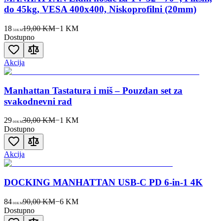
do 45kg, VESA 400x400, Niskoprofilni (20mm)
18
19,00 KM
−
1
KM
50
KM
Dostupno
Akcija
Manhattan Tastatura i miš – Pouzdan set za
svakodnevni rad
29
30,00 KM
−
1
KM
00
KM
Dostupno
Akcija
DOCKING MANHATTAN USB-C PD 6-in-1 4K
84
90,00 KM
−
6
KM
00
KM
Dostupno