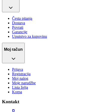
Česta pitanja
Dostava
Povrati
Garancije
Uputstvo za kupovinu
Moj račun
Prijava
Registracija
Moj nalog
Moje narudžbe
Lista želja
Korpa
Kontakt