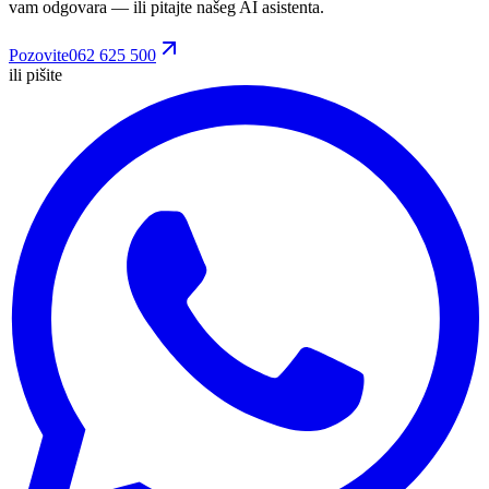
vam odgovara
— ili pitajte našeg AI asistenta.
Pozovite
062 625 500
ili pišite