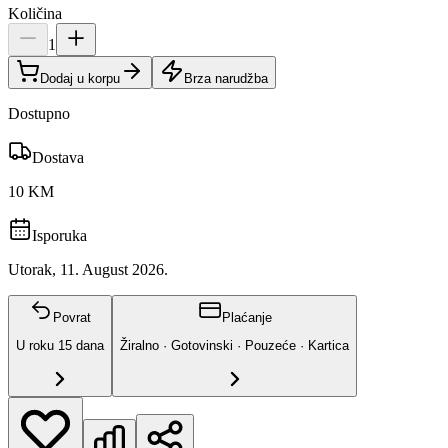
Količina
1
Dodaj u korpu
Brza narudžba
Dostupno
Dostava
10 KM
Isporuka
Utorak, 11. August 2026.
Povrat
Plaćanje
U roku
15
dana
Žiralno · Gotovinski · Pouzeće · Kartica