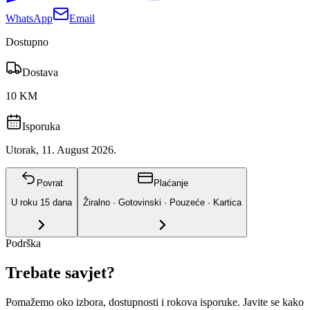
WhatsApp
Email
Dostupno
Dostava
10 KM
Isporuka
Utorak, 11. August 2026.
Povrat
Plaćanje
U roku
15
dana
Žiralno · Gotovinski · Pouzeće · Kartica
Podrška
Trebate savjet?
Pomažemo oko izbora, dostupnosti i rokova isporuke. Javite se kako