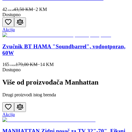
42
43,50 KM
−
2
KM
00
KM
Dostupno
Akcija
Zvučnik BT HAMA "Soundbarrel", vodootporan,
60W
165
179,00 KM
−
14
KM
00
KM
Dostupno
Više od proizvođača
Manhattan
Drugi proizvodi istog brenda
Akcija
MANHATTAN Zidni nosač za TV 32"-70", Fiksni,