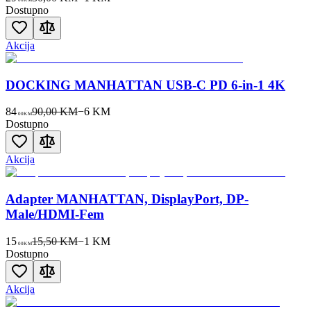
Dostupno
Akcija
DOCKING MANHATTAN USB-C PD 6-in-1 4K
84
90,00 KM
−
6
KM
00
KM
Dostupno
Akcija
Adapter MANHATTAN, DisplayPort, DP-
Male/HDMI-Fem
15
15,50 KM
−
1
KM
00
KM
Dostupno
Akcija