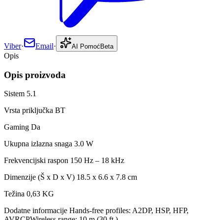
Viber
·
Email
·
AI Pomoć
Beta
Opis
Opis proizvoda
Sistem 5.1
Vrsta priključka BT
Gaming Da
Ukupna izlazna snaga 3.0 W
Frekvencijski raspon 150 Hz – 18 kHz
Dimenzije (Š x D x V) 18.5 x 6.6 x 7.8 cm
Težina 0,63 KG
Dodatne informacije Hands-free profiles: A2DP, HSP, HFP,
AVRCPWireless range: 10 m (30 ft.)