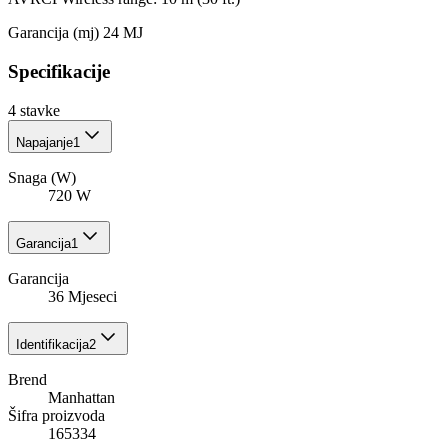
Garancija (mj) 24 MJ
Specifikacije
4
stavke
Napajanje
1
Snaga (W)
720 W
Garancija
1
Garancija
36 Mjeseci
Identifikacija
2
Brend
Manhattan
Šifra proizvoda
165334