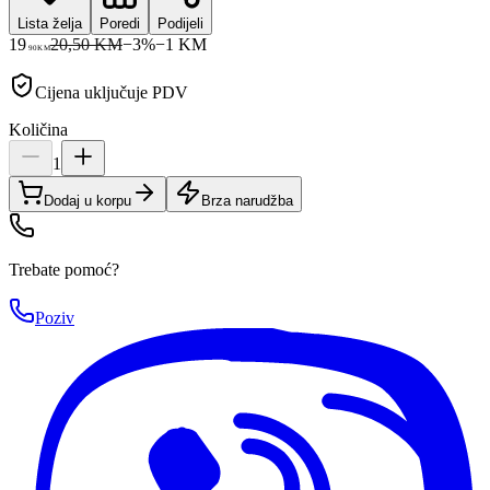
Lista želja
Poredi
Podijeli
19
20,50 KM
−
3
%
−
1
KM
90
KM
Cijena uključuje PDV
Količina
1
Dodaj u korpu
Brza narudžba
Trebate pomoć?
Poziv