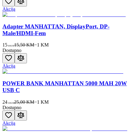
Akcija
Adapter MANHATTAN, DisplayPort, DP-
Male/HDMI-Fem
15
15,50 KM
−
1
KM
00
KM
Dostupno
Akcija
POWER BANK MANHATTAN 5000 MAH 20W
USB C
24
25,00 KM
−
1
KM
50
KM
Dostupno
Akcija