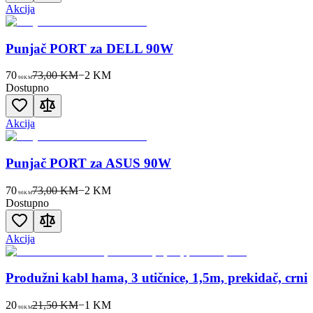
Akcija
Punjač PORT za DELL 90W
70
73,00 KM
−
2
KM
90
KM
Dostupno
Akcija
Punjač PORT za ASUS 90W
70
73,00 KM
−
2
KM
90
KM
Dostupno
Akcija
Produžni kabl hama, 3 utičnice, 1,5m, prekidač, crni
20
21,50 KM
−
1
KM
90
KM