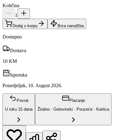
Količina
1
Dodaj u korpu
Brza narudžba
Dostupno
Dostava
10 KM
Isporuka
Ponedjeljak, 10. August 2026.
Povrat
Plaćanje
U roku
15
dana
Žiralno · Gotovinski · Pouzeće · Kartica