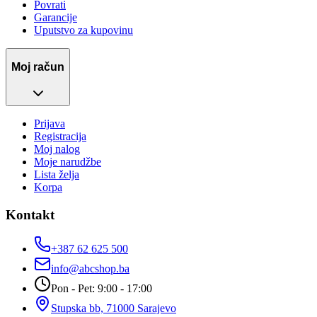
Povrati
Garancije
Uputstvo za kupovinu
Moj račun
Prijava
Registracija
Moj nalog
Moje narudžbe
Lista želja
Korpa
Kontakt
+387 62 625 500
info@abcshop.ba
Pon - Pet: 9:00 - 17:00
Stupska bb, 71000 Sarajevo