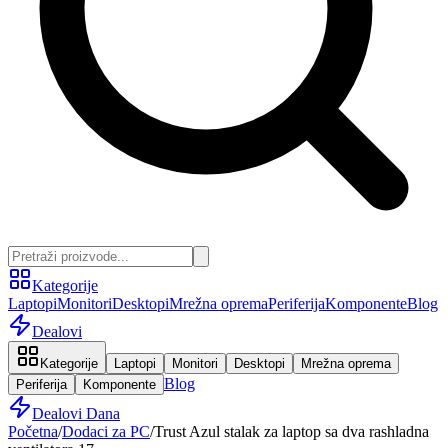
Kategorije
Laptopi
Monitori
Desktopi
Mrežna oprema
Periferija
Komponente
Blog
Dealovi
Kategorije
Laptopi
Monitori
Desktopi
Mrežna oprema
Blog
Periferija
Komponente
Dealovi Dana
Početna
/
Dodaci za PC
/
Trust Azul stalak za laptop sa dva rashladna