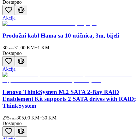
Dostupno
Akcija
Produžni kabl Hama sa 10 utičnica, 3m, bijeli
30
31,00 KM
−
1
KM
00
KM
Dostupno
Akcija
Lenovo ThinkSystem M.2 SATA 2-Bay RAID
Enablement Kit supports 2 SATA drives with RAID;
ThinkSystem
275
305,00 KM
−
30
KM
00
KM
Dostupno