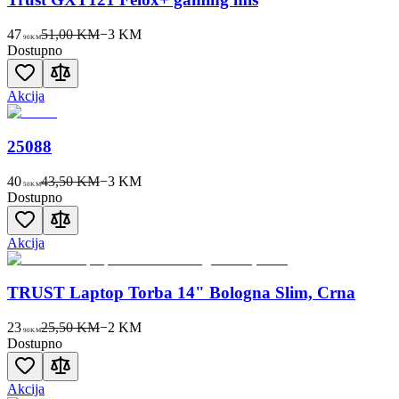
47
51,00 KM
−
3
KM
90
KM
Dostupno
Akcija
25088
40
43,50 KM
−
3
KM
50
KM
Dostupno
Akcija
TRUST Laptop Torba 14" Bologna Slim, Crna
23
25,50 KM
−
2
KM
90
KM
Dostupno
Akcija