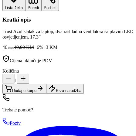
Lista želja
Poredi
Podijeli
Kratki opis
Trust Azul stalak za laptop, dva rashladna ventilatora sa plavim LED
osvjetljenjem, 17.3”
46
49,90 KM
−
6
%
−
3
KM
90
KM
Cijena uključuje PDV
Količina
1
Dodaj u korpu
Brza narudžba
Trebate pomoć?
Poziv