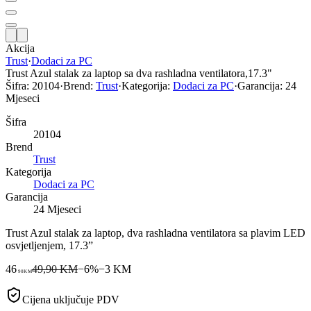
Akcija
Trust
·
Dodaci za PC
Trust Azul stalak za laptop sa dva rashladna ventilatora,17.3"
Šifra:
20104
·
Brend:
Trust
·
Kategorija:
Dodaci za PC
·
Garancija:
24
Mjeseci
Šifra
20104
Brend
Trust
Kategorija
Dodaci za PC
Garancija
24 Mjeseci
Trust Azul stalak za laptop, dva rashladna ventilatora sa plavim LED
osvjetljenjem, 17.3”
46
49,90 KM
−
6
%
−
3
KM
90
KM
Cijena uključuje PDV