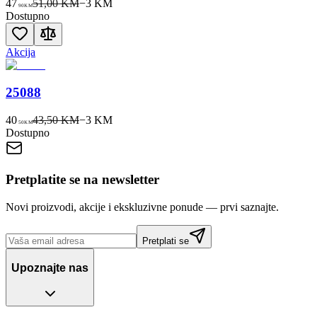
47
51,00 KM
−
3
KM
90
KM
Dostupno
Akcija
25088
40
43,50 KM
−
3
KM
50
KM
Dostupno
Pretplatite se na newsletter
Novi proizvodi, akcije i ekskluzivne ponude — prvi saznajte.
Pretplati se
Upoznajte nas