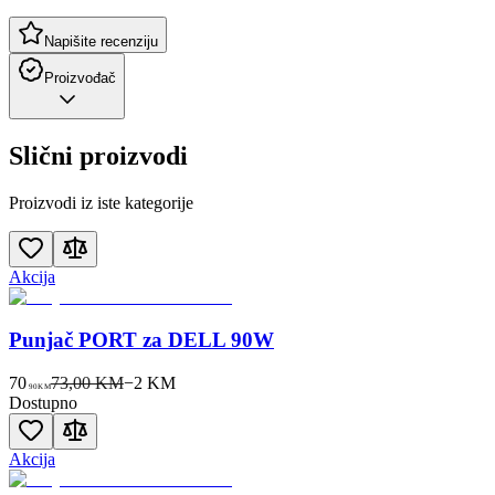
Napišite recenziju
Proizvođač
Slični proizvodi
Proizvodi iz iste kategorije
Akcija
Punjač PORT za DELL 90W
70
73,00 KM
−
2
KM
90
KM
Dostupno
Akcija