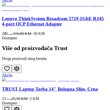
Akcija
Lenovo ThinkSystem Broadcom 5719 1GbE RJ45
4-port OCP Ethernet Adapter
280
310,00 KM
−
30
KM
00
KM
Dostupno
Više od proizvođača
Trust
Drugi proizvodi istog brenda
Akcija
TRUST Laptop Torba 14" Bologna Slim, Crna
23
25,50 KM
−
2
KM
90
KM
Dostupno