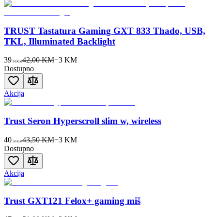
TRUST Tastatura Gaming GXT 833 Thado, USB,
TKL, Illuminated Backlight
39
42,00 KM
−
3
KM
50
KM
Dostupno
Akcija
Trust Seron Hyperscroll slim w, wireless
40
43,50 KM
−
3
KM
50
KM
Dostupno
Akcija
Trust GXT121 Felox+ gaming miš