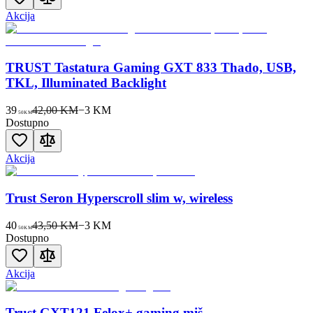
Akcija
TRUST Tastatura Gaming GXT 833 Thado, USB,
TKL, Illuminated Backlight
39
42,00 KM
−
3
KM
50
KM
Dostupno
Akcija
Trust Seron Hyperscroll slim w, wireless
40
43,50 KM
−
3
KM
50
KM
Dostupno
Akcija
Trust GXT121 Felox+ gaming miš