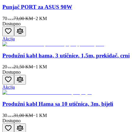
Punjač PORT za ASUS 90W
70
73,00 KM
−
2
KM
90
KM
Dostupno
Akcija
Produžni kabl hama, 3 utičnice, 1,5m, prekidač, crni
20
21,50 KM
−
1
KM
90
KM
Dostupno
Akcija
Produžni kabl Hama sa 10 utičnica, 3m, bijeli
30
31,00 KM
−
1
KM
00
KM
Dostupno