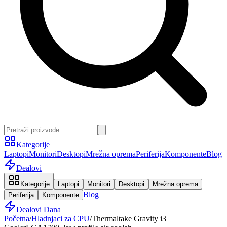
Kategorije
Laptopi
Monitori
Desktopi
Mrežna oprema
Periferija
Komponente
Blog
Dealovi
Kategorije
Laptopi
Monitori
Desktopi
Mrežna oprema
Blog
Periferija
Komponente
Dealovi Dana
Početna
/
Hladnjaci za CPU
/
Thermaltake Gravity i3