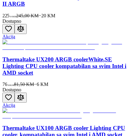
II ARGB
225
245,00 KM
−
20
KM
00
KM
Dostupno
Akcija
Thermaltake UX200 ARGB coolerWhite,SE
Lighting CPU cooler kompatabilan sa svim Intel i
AMD socket
76
81,50 KM
−
6
KM
00
KM
Dostupno
Akcija
Thermaltake UX100 ARGB cooler Lighting CPU
cooler, kompatabilan sa svim Intel i AMD socket