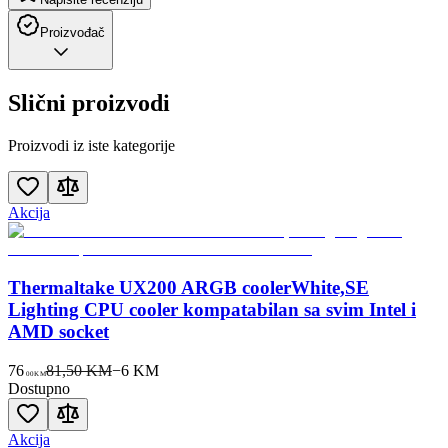
Proizvođač
Slični proizvodi
Proizvodi iz iste kategorije
Akcija
Thermaltake UX200 ARGB coolerWhite,SE
Lighting CPU cooler kompatabilan sa svim Intel i
AMD socket
76
81,50 KM
−
6
KM
00
KM
Dostupno
Akcija