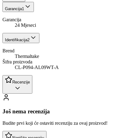
Garancija
1
Garancija
24 Mjeseci
Identifikacija
2
Brend
Thermaltake
Šifra proizvoda
CL-P094-AL09WT-A
Recenzije
Još nema recenzija
Budite prvi koji će ostaviti recenziju za ovaj proizvod!
Napišite recenziju