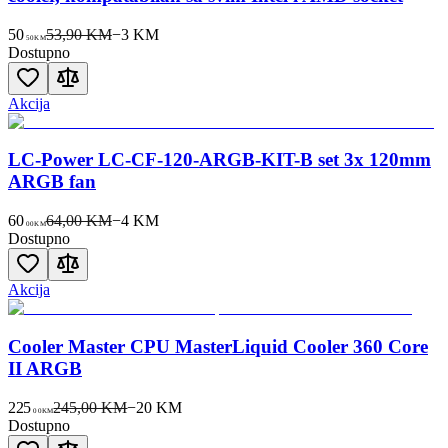
50
53,90 KM
−
3
KM
50
KM
Dostupno
Akcija
LC-Power LC-CF-120-ARGB-KIT-B set 3x 120mm
ARGB fan
60
64,00 KM
−
4
KM
00
KM
Dostupno
Akcija
Cooler Master CPU MasterLiquid Cooler 360 Core
II ARGB
225
245,00 KM
−
20
KM
00
KM
Dostupno