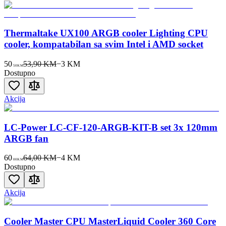
Thermaltake UX100 ARGB cooler Lighting CPU
cooler, kompatabilan sa svim Intel i AMD socket
50
53,90 KM
−
3
KM
50
KM
Dostupno
Akcija
LC-Power LC-CF-120-ARGB-KIT-B set 3x 120mm
ARGB fan
60
64,00 KM
−
4
KM
00
KM
Dostupno
Akcija
Cooler Master CPU MasterLiquid Cooler 360 Core