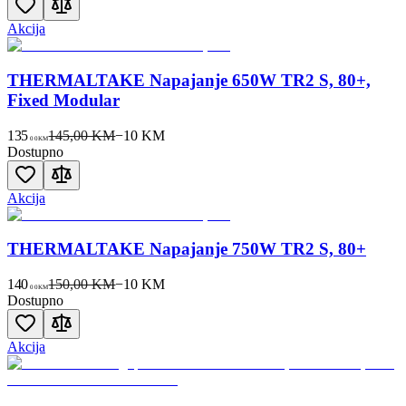
Akcija
THERMALTAKE Napajanje 650W TR2 S, 80+,
Fixed Modular
135
145,00 KM
−
10
KM
00
KM
Dostupno
Akcija
THERMALTAKE Napajanje 750W TR2 S, 80+
140
150,00 KM
−
10
KM
00
KM
Dostupno
Akcija