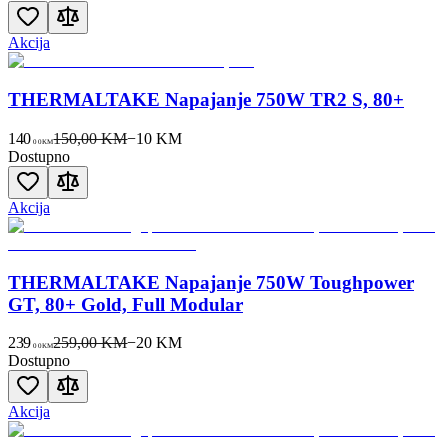
Akcija
THERMALTAKE Napajanje 750W TR2 S, 80+
140
150,00 KM
−
10
KM
00
KM
Dostupno
Akcija
THERMALTAKE Napajanje 750W Toughpower
GT, 80+ Gold, Full Modular
239
259,00 KM
−
20
KM
00
KM
Dostupno
Akcija