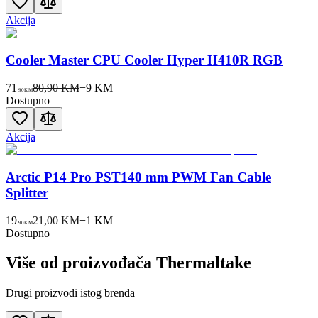
Akcija
Cooler Master CPU Cooler Hyper H410R RGB
71
80,90 KM
−
9
KM
90
KM
Dostupno
Akcija
Arctic P14 Pro PST140 mm PWM Fan Cable
Splitter
19
21,00 KM
−
1
KM
90
KM
Dostupno
Više od proizvođača
Thermaltake
Drugi proizvodi istog brenda