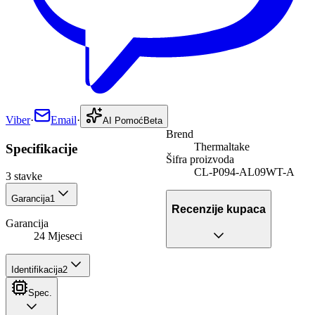
Viber
·
Email
·
AI Pomoć
Beta
Brend
Thermaltake
Specifikacije
Šifra proizvoda
CL-P094-AL09WT-A
3
stavke
Garancija
1
Recenzije kupaca
Garancija
24 Mjeseci
Identifikacija
2
Spec.