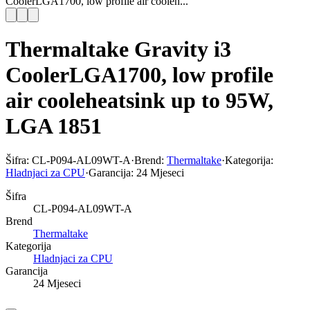
CoolerLGA1700, low profile air cooleh...
Thermaltake Gravity i3
CoolerLGA1700, low profile
air cooleheatsink up to 95W,
LGA 1851
Šifra:
CL-P094-AL09WT-A
·
Brend:
Thermaltake
·
Kategorija:
Hladnjaci za CPU
·
Garancija:
24 Mjeseci
Šifra
CL-P094-AL09WT-A
Brend
Thermaltake
Kategorija
Hladnjaci za CPU
Garancija
24 Mjeseci