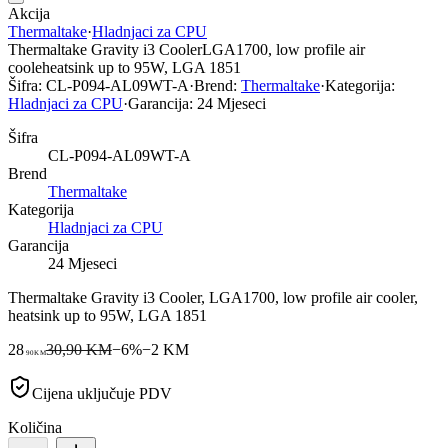
Akcija
Thermaltake
·
Hladnjaci za CPU
Thermaltake Gravity i3 CoolerLGA1700, low profile air
cooleheatsink up to 95W, LGA 1851
Šifra:
CL-P094-AL09WT-A
·
Brend:
Thermaltake
·
Kategorija:
Hladnjaci za CPU
·
Garancija:
24 Mjeseci
Šifra
CL-P094-AL09WT-A
Brend
Thermaltake
Kategorija
Hladnjaci za CPU
Garancija
24 Mjeseci
Thermaltake Gravity i3 Cooler, LGA1700, low profile air cooler,
heatsink up to 95W, LGA 1851
28
30,90 KM
−
6
%
−
2
KM
90
KM
Cijena uključuje PDV
Količina