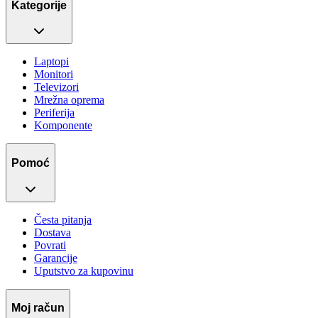
Kategorije
Laptopi
Monitori
Televizori
Mrežna oprema
Periferija
Komponente
Pomoć
Česta pitanja
Dostava
Povrati
Garancije
Uputstvo za kupovinu
Moj račun