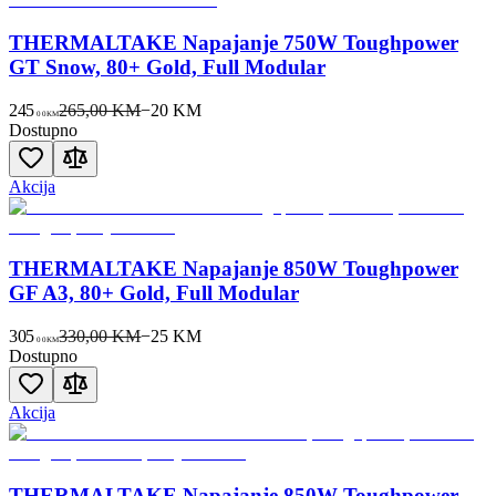
THERMALTAKE Napajanje 750W Toughpower
GT Snow, 80+ Gold, Full Modular
245
265,00 KM
−
20
KM
00
KM
Dostupno
Akcija
THERMALTAKE Napajanje 850W Toughpower
GF A3, 80+ Gold, Full Modular
305
330,00 KM
−
25
KM
00
KM
Dostupno
Akcija
THERMALTAKE Napajanje 850W Toughpower