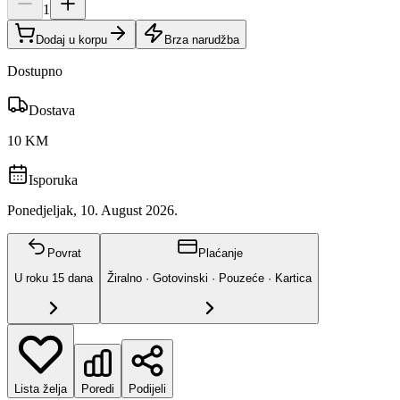
1
Dodaj u korpu
Brza narudžba
Dostupno
Dostava
10 KM
Isporuka
Ponedjeljak, 10. August 2026.
Povrat
Plaćanje
U roku
15
dana
Žiralno · Gotovinski · Pouzeće · Kartica
Lista želja
Poredi
Podijeli