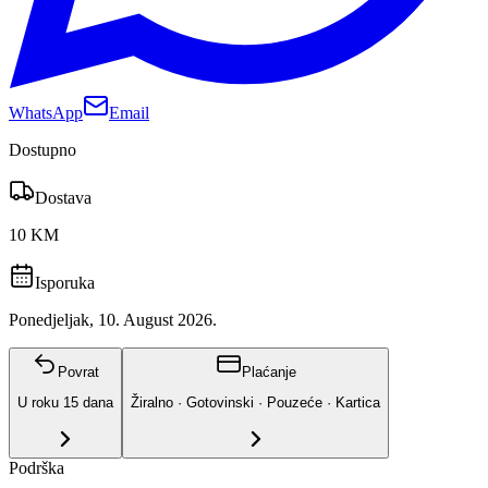
WhatsApp
Email
Dostupno
Dostava
10 KM
Isporuka
Ponedjeljak, 10. August 2026.
Povrat
Plaćanje
U roku
15
dana
Žiralno · Gotovinski · Pouzeće · Kartica
Podrška