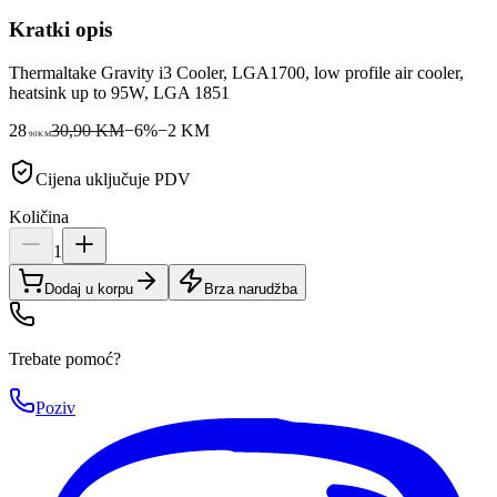
Kratki opis
Thermaltake Gravity i3 Cooler, LGA1700, low profile air cooler,
heatsink up to 95W, LGA 1851
28
30,90 KM
−
6
%
−
2
KM
90
KM
Cijena uključuje PDV
Količina
1
Dodaj u korpu
Brza narudžba
Trebate pomoć?
Poziv