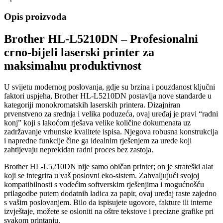
Opis proizvoda
Brother HL-L5210DN – Profesionalni
crno-bijeli laserski printer za
maksimalnu produktivnost
U svijetu modernog poslovanja, gdje su brzina i pouzdanost ključni
faktori uspjeha, Brother HL-L5210DN postavlja nove standarde u
kategoriji monokromatskih laserskih printera. Dizajniran
prvenstveno za srednja i velika poduzeća, ovaj uređaj je pravi “radni
konj” koji s lakoćom rješava velike količine dokumenata uz
zadržavanje vrhunske kvalitete ispisa. Njegova robusna konstrukcija
i napredne funkcije čine ga idealnim rješenjem za urede koji
zahtijevaju neprekidan radni proces bez zastoja.
Brother HL-L5210DN nije samo običan printer; on je strateški alat
koji se integrira u vaš poslovni eko-sistem. Zahvaljujući svojoj
kompatibilnosti s vodećim softverskim rješenjima i mogućnošću
prilagodbe putem dodatnih ladica za papir, ovaj uređaj raste zajedno
s vašim poslovanjem. Bilo da ispisujete ugovore, fakture ili interne
izvještaje, možete se osloniti na oštre tekstove i precizne grafike pri
svakom printanju.