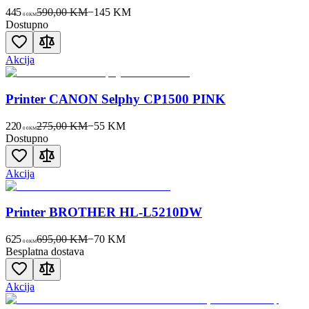
445
590,00 KM
−
145
KM
00
KM
Dostupno
Akcija
Printer CANON Selphy CP1500 PINK
220
275,00 KM
−
55
KM
00
KM
Dostupno
Akcija
Printer BROTHER HL-L5210DW
625
695,00 KM
−
70
KM
00
KM
Besplatna dostava
Akcija