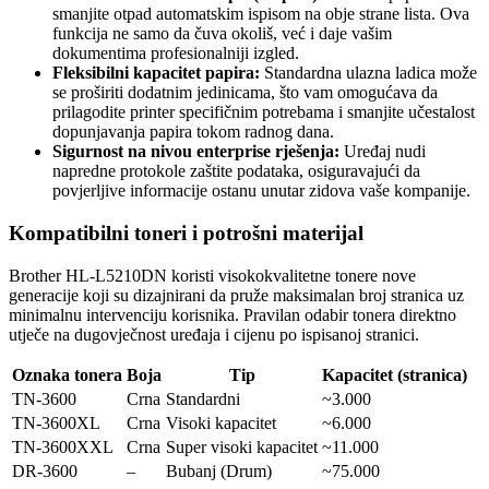
smanjite otpad automatskim ispisom na obje strane lista. Ova
funkcija ne samo da čuva okoliš, već i daje vašim
dokumentima profesionalniji izgled.
Fleksibilni kapacitet papira:
Standardna ulazna ladica može
se proširiti dodatnim jedinicama, što vam omogućava da
prilagodite printer specifičnim potrebama i smanjite učestalost
dopunjavanja papira tokom radnog dana.
Sigurnost na nivou enterprise rješenja:
Uređaj nudi
napredne protokole zaštite podataka, osiguravajući da
povjerljive informacije ostanu unutar zidova vaše kompanije.
Kompatibilni toneri i potrošni materijal
Brother HL-L5210DN koristi visokokvalitetne tonere nove
generacije koji su dizajnirani da pruže maksimalan broj stranica uz
minimalnu intervenciju korisnika. Pravilan odabir tonera direktno
utječe na dugovječnost uređaja i cijenu po ispisanoj stranici.
Oznaka tonera
Boja
Tip
Kapacitet (stranica)
TN-3600
Crna
Standardni
~3.000
TN-3600XL
Crna
Visoki kapacitet
~6.000
TN-3600XXL
Crna
Super visoki kapacitet
~11.000
DR-3600
–
Bubanj (Drum)
~75.000