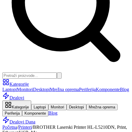
Kategorije
Laptopi
Monitori
Desktopi
Mrežna oprema
Periferija
Komponente
Blog
Dealovi
Kategorije
Laptopi
Monitori
Desktopi
Mrežna oprema
Blog
Periferija
Komponente
Dealovi Dana
Početna
/
Printeri
/
BROTHER Laserski Printer HL-L5210DN, Print,