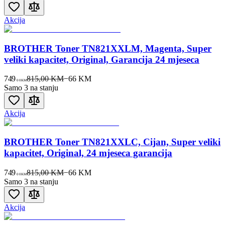
Akcija
BROTHER Toner TN821XXLM, Magenta, Super
veliki kapacitet, Original, Garancija 24 mjeseca
749
815,00 KM
−
66
KM
00
KM
Samo 3 na stanju
Akcija
BROTHER Toner TN821XXLC, Cijan, Super veliki
kapacitet, Original, 24 mjeseca garancija
749
815,00 KM
−
66
KM
00
KM
Samo 3 na stanju
Akcija