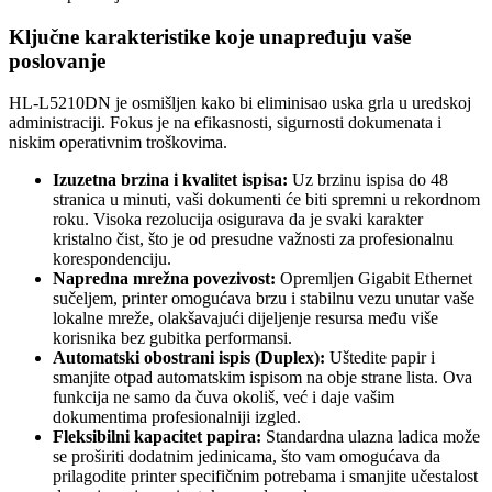
Ključne karakteristike koje unapređuju vaše
poslovanje
HL-L5210DN je osmišljen kako bi eliminisao uska grla u uredskoj
administraciji. Fokus je na efikasnosti, sigurnosti dokumenata i
niskim operativnim troškovima.
Izuzetna brzina i kvalitet ispisa:
Uz brzinu ispisa do 48
stranica u minuti, vaši dokumenti će biti spremni u rekordnom
roku. Visoka rezolucija osigurava da je svaki karakter
kristalno čist, što je od presudne važnosti za profesionalnu
korespondenciju.
Napredna mrežna povezivost:
Opremljen Gigabit Ethernet
sučeljem, printer omogućava brzu i stabilnu vezu unutar vaše
lokalne mreže, olakšavajući dijeljenje resursa među više
korisnika bez gubitka performansi.
Automatski obostrani ispis (Duplex):
Uštedite papir i
smanjite otpad automatskim ispisom na obje strane lista. Ova
funkcija ne samo da čuva okoliš, već i daje vašim
dokumentima profesionalniji izgled.
Fleksibilni kapacitet papira:
Standardna ulazna ladica može
se proširiti dodatnim jedinicama, što vam omogućava da
prilagodite printer specifičnim potrebama i smanjite učestalost