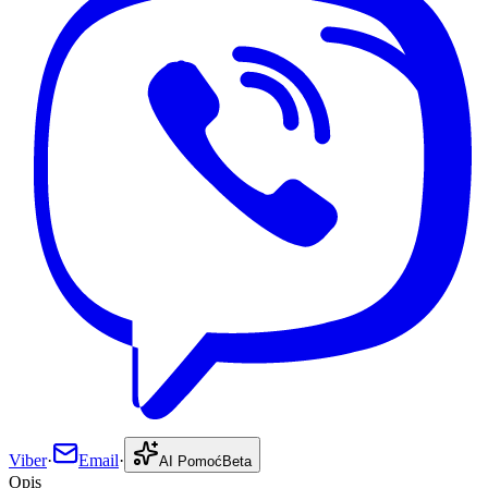
Viber
·
Email
·
AI Pomoć
Beta
Opis