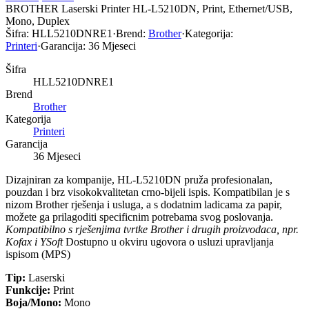
BROTHER Laserski Printer HL-L5210DN, Print, Ethernet/USB,
Mono, Duplex
Šifra:
HLL5210DNRE1
·
Brend:
Brother
·
Kategorija:
Printeri
·
Garancija:
36 Mjeseci
Šifra
HLL5210DNRE1
Brend
Brother
Kategorija
Printeri
Garancija
36 Mjeseci
Dizajniran za kompanije, HL-L5210DN pruža profesionalan,
pouzdan i brz visokokvalitetan crno-bijeli ispis. Kompatibilan je s
nizom Brother rješenja i usluga, a s dodatnim ladicama za papir,
možete ga prilagoditi specificnim potrebama svog poslovanja.
Kompatibilno s rješenjima tvrtke Brother i drugih proizvodaca, npr.
Kofax i YSoft
Dostupno u okviru ugovora o usluzi upravljanja
ispisom (MPS)
Tip:
Laserski
Funkcije:
Print
Boja/Mono:
Mono