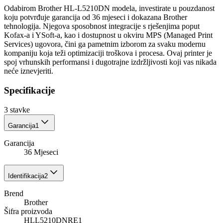
Odabirom Brother HL-L5210DN modela, investirate u pouzdanost
koju potvrđuje garancija od 36 mjeseci i dokazana Brother
tehnologija. Njegova sposobnost integracije s rješenjima poput
Kofax-a i YSoft-a, kao i dostupnost u okviru MPS (Managed Print
Services) ugovora, čini ga pametnim izborom za svaku modernu
kompaniju koja teži optimizaciji troškova i procesa. Ovaj printer je
spoj vrhunskih performansi i dugotrajne izdržljivosti koji vas nikada
neće iznevjeriti.
Specifikacije
3
stavke
Garancija
1
Garancija
36 Mjeseci
Identifikacija
2
Brend
Brother
Šifra proizvoda
HLL5210DNRE1