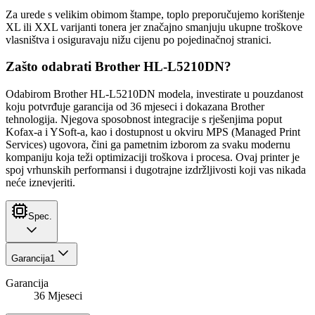
Za urede s velikim obimom štampe, toplo preporučujemo korištenje
XL ili XXL varijanti tonera jer značajno smanjuju ukupne troškove
vlasništva i osiguravaju nižu cijenu po pojedinačnoj stranici.
Zašto odabrati Brother HL-L5210DN?
Odabirom Brother HL-L5210DN modela, investirate u pouzdanost
koju potvrđuje garancija od 36 mjeseci i dokazana Brother
tehnologija. Njegova sposobnost integracije s rješenjima poput
Kofax-a i YSoft-a, kao i dostupnost u okviru MPS (Managed Print
Services) ugovora, čini ga pametnim izborom za svaku modernu
kompaniju koja teži optimizaciji troškova i procesa. Ovaj printer je
spoj vrhunskih performansi i dugotrajne izdržljivosti koji vas nikada
neće iznevjeriti.
Spec.
Garancija
1
Garancija
36 Mjeseci