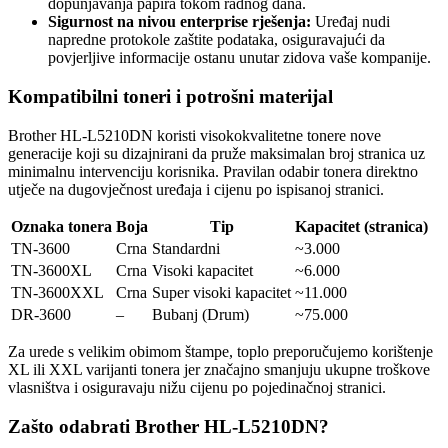
dopunjavanja papira tokom radnog dana.
Sigurnost na nivou enterprise rješenja:
Uređaj nudi
napredne protokole zaštite podataka, osiguravajući da
povjerljive informacije ostanu unutar zidova vaše kompanije.
Kompatibilni toneri i potrošni materijal
Brother HL-L5210DN koristi visokokvalitetne tonere nove
generacije koji su dizajnirani da pruže maksimalan broj stranica uz
minimalnu intervenciju korisnika. Pravilan odabir tonera direktno
utječe na dugovječnost uređaja i cijenu po ispisanoj stranici.
Oznaka tonera
Boja
Tip
Kapacitet (stranica)
TN-3600
Crna
Standardni
~3.000
TN-3600XL
Crna
Visoki kapacitet
~6.000
TN-3600XXL
Crna
Super visoki kapacitet
~11.000
DR-3600
–
Bubanj (Drum)
~75.000
Za urede s velikim obimom štampe, toplo preporučujemo korištenje
XL ili XXL varijanti tonera jer značajno smanjuju ukupne troškove
vlasništva i osiguravaju nižu cijenu po pojedinačnoj stranici.
Zašto odabrati Brother HL-L5210DN?