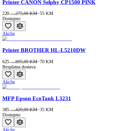
Printer CANON Selphy CP1500 PINK
220
275,00 KM
−
55
KM
00
KM
Dostupno
Akcija
Printer BROTHER HL-L5210DW
625
695,00 KM
−
70
KM
00
KM
Besplatna dostava
Akcija
MFP Epson EcoTank L3231
385
420,00 KM
−
35
KM
00
KM
Dostupno
Akcija