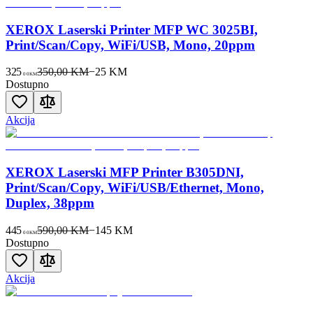
XEROX Laserski Printer MFP WC 3025BI,
Print/Scan/Copy, WiFi/USB, Mono, 20ppm
325
350,00 KM
−
25
KM
00
KM
Dostupno
Akcija
XEROX Laserski MFP Printer B305DNI,
Print/Scan/Copy, WiFi/USB/Ethernet, Mono,
Duplex, 38ppm
445
590,00 KM
−
145
KM
00
KM
Dostupno
Akcija