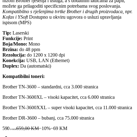
nizom Brother rješenja i usluga, a s dodatnim ladicama za papir,
možete ga prilagoditi specificnim potrebama svog poslovanja.
Kompatibilno s rješenjima tvrtke Brother i drugih proizvodaca, npr.
Kofax i YSoft
Dostupno u okviru ugovora o usluzi upravljanja
ispisom (MPS)
Tip:
Laserski
Funkcije:
Print
Boja/Mono:
Mono
Brzina:
do 48 ppm
Rezolucija:
do 1200 x 1200 dpi
Konekcija:
USB, LAN (Ethernet)
Duplex:
Da (automatski)
Kompatibilni toneri:
Brother TN-3600 – standardni, cca 3.000 stranica
Brother TN-3600XL – visoki kapacitet, cca 6.000 stranica
Brother TN-3600XXL – super visoki kapacitet, cca 11.000 stranica
Brother DR-3600 – bubanj, cca 75.000 stranica
590
659,00 KM
−
10
%
−
69
KM
00
KM