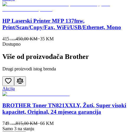
HP Laserski Printer MFP 137fnw,
Print/Scan/Copy/Fax, WiFi/USB/Ethernet, Mono
415
450,00 KM
−
35
KM
00
KM
Dostupno
Više od proizvođača
Brother
Drugi proizvodi istog brenda
Akcija
BROTHER Toner TN821XXLY, Žuti, Super visoki
kapacitet, Original, 24 mjeseca garancija
749
815,00 KM
−
66
KM
00
KM
Samo 3 na stanju