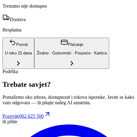
Trenutno nije dostupno
Dostava
Besplatna
Povrat
Plaćanje
U roku
15
dana
Žiralno · Gotovinski · Pouzeće · Kartica
Podrška
Trebate savjet?
Pomažemo oko izbora, dostupnosti i rokova isporuke. Javite se kako
vam odgovara
— ili pitajte našeg AI asistenta.
Pozovite
062 625 500
ili pišite