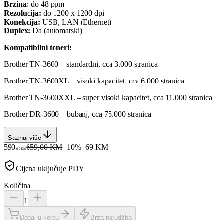
Brzina:
do 48 ppm
Rezolucija:
do 1200 x 1200 dpi
Konekcija:
USB, LAN (Ethernet)
Duplex:
Da (automatski)
Kompatibilni toneri:
Brother TN-3600 – standardni, cca 3.000 stranica
Brother TN-3600XL – visoki kapacitet, cca 6.000 stranica
Brother TN-3600XXL – super visoki kapacitet, cca 11.000 stranica
Brother DR-3600 – bubanj, cca 75.000 stranica
Saznaj više
590
659,00 KM
−
10
%
−
69
KM
00
KM
Cijena uključuje PDV
Količina
1
Dodaj u korpu
Brza narudžba