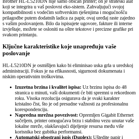
Brother HL-L5210DN nije samo običan printer; on je strateški alat
koji se integrira u vaš poslovni eko-sistem. Zahvaljujući svojoj
kompatibilnosti s vodećim softverskim rješenjima i mogućnošću
prilagodbe putem dodatnih ladica za papir, ovaj uređaj raste zajedno
s vašim poslovanjem. Bilo da ispisujete ugovore, fakture ili interne
izvještaje, možete se osloniti na oštre tekstove i precizne grafike pri
svakom printanju.
Ključne karakteristike koje unapređuju vaše
poslovanje
HL-L5210DN je osmišljen kako bi eliminisao uska grla u uredskoj
administraciji. Fokus je na efikasnosti, sigurnosti dokumenata i
niskim operativnim troškovima.
Izuzetna brzina i kvalitet ispisa:
Uz brzinu ispisa do 48
stranica u minuti, vaši dokumenti će biti spremni u rekordnom
roku. Visoka rezolucija osigurava da je svaki karakter
kristalno čist, što je od presudne važnosti za profesionalnu
korespondenciju.
Napredna mrežna povezivost:
Opremljen Gigabit Ethernet
sučeljem, printer omogućava brzu i stabilnu vezu unutar vaše
lokalne mreže, olakšavajući dijeljenje resursa među više
korisnika bez gubitka performansi.
Automatski obostrani ispis (Duplex):
Uštedite papir i