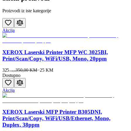
Proizvodi iz iste kategorije
Akcija
XEROX Laserski Printer MFP WC 3025BI,
Print/Scan/Copy, WiFi/USB, Mono, 20ppm
325
350,00 KM
−
25
KM
00
KM
Dostupno
Akcija
XEROX Laserski MFP Printer B305DNI,
Print/Scan/Copy, WiFi/USB/Ethernet, Mono,
Duplex, 38ppm