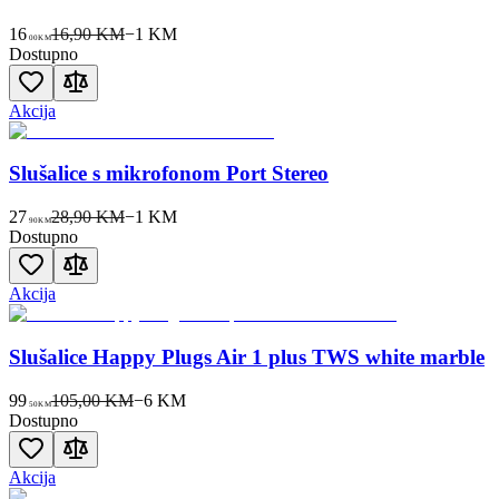
16
16,90 KM
−
1
KM
00
KM
Dostupno
Akcija
Slušalice s mikrofonom Port Stereo
27
28,90 KM
−
1
KM
90
KM
Dostupno
Akcija
Slušalice Happy Plugs Air 1 plus TWS white marble
99
105,00 KM
−
6
KM
50
KM
Dostupno
Akcija