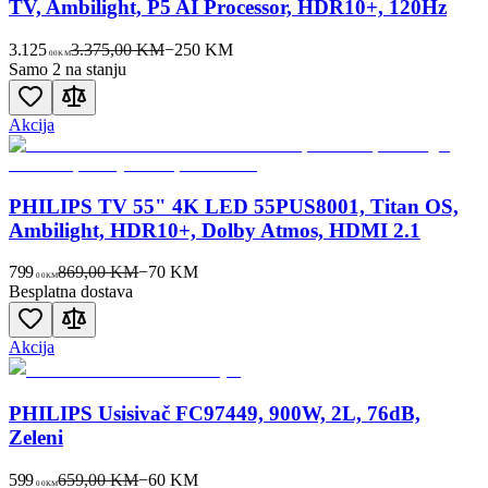
TV, Ambilight, P5 AI Processor, HDR10+, 120Hz
3.125
3.375,00 KM
−
250
KM
00
KM
Samo 2 na stanju
Akcija
PHILIPS TV 55" 4K LED 55PUS8001, Titan OS,
Ambilight, HDR10+, Dolby Atmos, HDMI 2.1
799
869,00 KM
−
70
KM
00
KM
Besplatna dostava
Akcija
PHILIPS Usisivač FC97449, 900W, 2L, 76dB,
Zeleni
599
659,00 KM
−
60
KM
00
KM