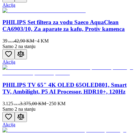
Akcija
PHILIPS Set filtera za vodu Saeco AquaClean
CA6903/10, Za aparate za kafu, Protiv kamenca
39
42,90 KM
−
4
KM
00
KM
Samo 2 na stanju
Akcija
PHILIPS TV 65" 4K OLED 65OLED801, Smart
TV, Ambilight, P5 AI Processor, HDR10+, 120Hz
3.125
3.375,00 KM
−
250
KM
00
KM
Samo 2 na stanju
Akcija