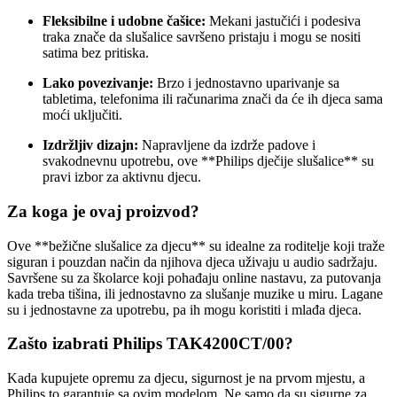
Fleksibilne i udobne čašice:
Mekani jastučići i podesiva
traka znače da slušalice savršeno pristaju i mogu se nositi
satima bez pritiska.
Lako povezivanje:
Brzo i jednostavno uparivanje sa
tabletima, telefonima ili računarima znači da će ih djeca sama
moći uključiti.
Izdržljiv dizajn:
Napravljene da izdrže padove i
svakodnevnu upotrebu, ove **Philips dječije slušalice** su
pravi izbor za aktivnu djecu.
Za koga je ovaj proizvod?
Ove **bežične slušalice za djecu** su idealne za roditelje koji traže
siguran i pouzdan način da njihova djeca uživaju u audio sadržaju.
Savršene su za školarce koji pohađaju online nastavu, za putovanja
kada treba tišina, ili jednostavno za slušanje muzike u miru. Lagane
su i jednostavne za upotrebu, pa ih mogu koristiti i mlađa djeca.
Zašto izabrati Philips TAK4200CT/00?
Kada kupujete opremu za djecu, sigurnost je na prvom mjestu, a
Philips to garantuje sa ovim modelom. Ne samo da su sigurne za