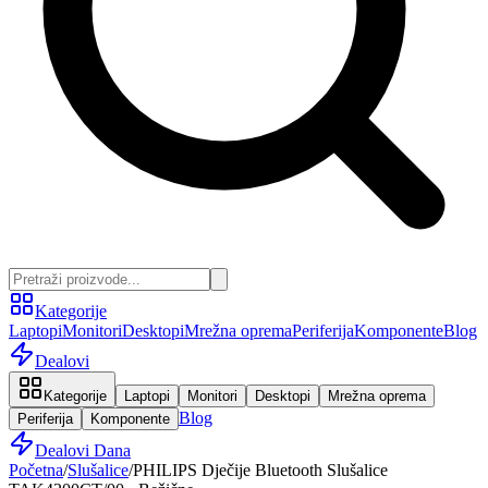
Kategorije
Laptopi
Monitori
Desktopi
Mrežna oprema
Periferija
Komponente
Blog
Dealovi
Kategorije
Laptopi
Monitori
Desktopi
Mrežna oprema
Blog
Periferija
Komponente
Dealovi Dana
Početna
/
Slušalice
/
PHILIPS Dječije Bluetooth Slušalice