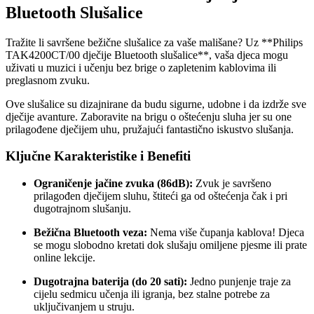
Bluetooth Slušalice
Tražite li savršene bežične slušalice za vaše mališane? Uz **Philips
TAK4200CT/00 dječije Bluetooth slušalice**, vaša djeca mogu
uživati u muzici i učenju bez brige o zapletenim kablovima ili
preglasnom zvuku.
Ove slušalice su dizajnirane da budu sigurne, udobne i da izdrže sve
dječije avanture. Zaboravite na brigu o oštećenju sluha jer su one
prilagođene dječijem uhu, pružajući fantastično iskustvo slušanja.
Ključne Karakteristike i Benefiti
Ograničenje jačine zvuka (86dB):
Zvuk je savršeno
prilagođen dječijem sluhu, štiteći ga od oštećenja čak i pri
dugotrajnom slušanju.
Bežična Bluetooth veza:
Nema više čupanja kablova! Djeca
se mogu slobodno kretati dok slušaju omiljene pjesme ili prate
online lekcije.
Dugotrajna baterija (do 20 sati):
Jedno punjenje traje za
cijelu sedmicu učenja ili igranja, bez stalne potrebe za
uključivanjem u struju.