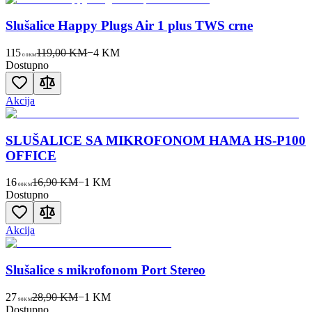
Slušalice Happy Plugs Air 1 plus TWS crne
115
119,00 KM
−
4
KM
00
KM
Dostupno
Akcija
SLUŠALICE SA MIKROFONOM HAMA HS-P100
OFFICE
16
16,90 KM
−
1
KM
00
KM
Dostupno
Akcija
Slušalice s mikrofonom Port Stereo
27
28,90 KM
−
1
KM
90
KM
Dostupno