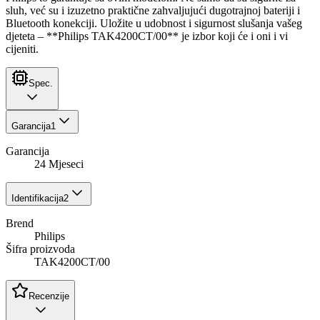
sluh, već su i izuzetno praktične zahvaljujući dugotrajnoj bateriji i
Bluetooth konekciji. Uložite u udobnost i sigurnost slušanja vašeg
djeteta – **Philips TAK4200CT/00** je izbor koji će i oni i vi
cijeniti.
Spec.
Garancija
1
Garancija
24 Mjeseci
Identifikacija
2
Brend
Philips
Šifra proizvoda
TAK4200CT/00
Recenzije