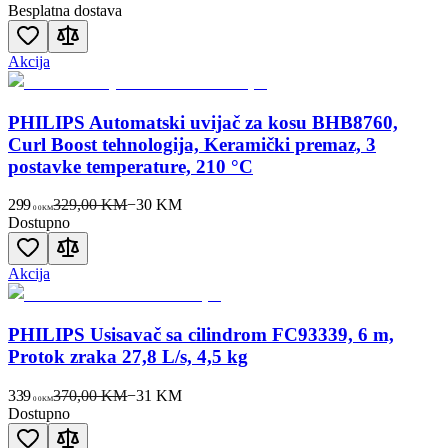
Besplatna dostava
Akcija
PHILIPS Automatski uvijač za kosu BHB8760,
Curl Boost tehnologija, Keramički premaz, 3
postavke temperature, 210 °C
299
329,00 KM
−
30
KM
00
KM
Dostupno
Akcija
PHILIPS Usisavač sa cilindrom FC93339, 6 m,
Protok zraka 27,8 L/s, 4,5 kg
339
370,00 KM
−
31
KM
00
KM
Dostupno