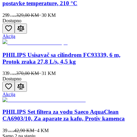
postavke temperature, 210 °C
299
329,00 KM
−
30
KM
00
KM
Dostupno
Akcija
PHILIPS Usisavač sa cilindrom FC93339, 6 m,
Protok zraka 27,8 L/s, 4,5 kg
339
370,00 KM
−
31
KM
00
KM
Dostupno
Akcija
PHILIPS Set filtera za vodu Saeco AquaClean
CA6903/10, Za aparate za kafu, Protiv kamenca
39
42,90 KM
−
4
KM
00
KM
Samo 2 na stanju