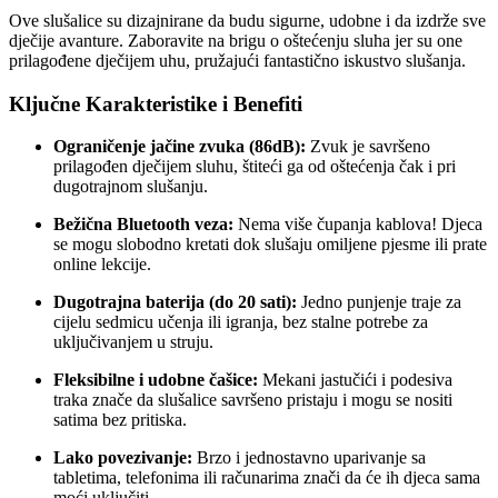
Ove slušalice su dizajnirane da budu sigurne, udobne i da izdrže sve
dječije avanture. Zaboravite na brigu o oštećenju sluha jer su one
prilagođene dječijem uhu, pružajući fantastično iskustvo slušanja.
Ključne Karakteristike i Benefiti
Ograničenje jačine zvuka (86dB):
Zvuk je savršeno
prilagođen dječijem sluhu, štiteći ga od oštećenja čak i pri
dugotrajnom slušanju.
Bežična Bluetooth veza:
Nema više čupanja kablova! Djeca
se mogu slobodno kretati dok slušaju omiljene pjesme ili prate
online lekcije.
Dugotrajna baterija (do 20 sati):
Jedno punjenje traje za
cijelu sedmicu učenja ili igranja, bez stalne potrebe za
uključivanjem u struju.
Fleksibilne i udobne čašice:
Mekani jastučići i podesiva
traka znače da slušalice savršeno pristaju i mogu se nositi
satima bez pritiska.
Lako povezivanje:
Brzo i jednostavno uparivanje sa
tabletima, telefonima ili računarima znači da će ih djeca sama
moći uključiti.