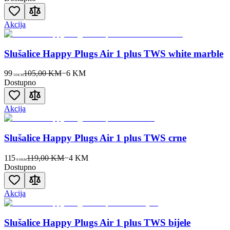
Akcija
Slušalice Happy Plugs Air 1 plus TWS white marble
99
105,00 KM
−
6
KM
50
KM
Dostupno
Akcija
Slušalice Happy Plugs Air 1 plus TWS crne
115
119,00 KM
−
4
KM
00
KM
Dostupno
Akcija
Slušalice Happy Plugs Air 1 plus TWS bijele