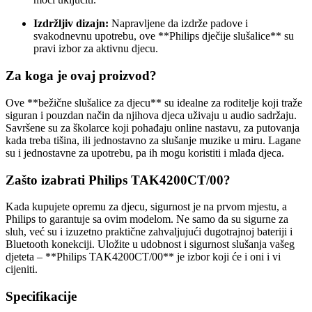
Izdržljiv dizajn:
Napravljene da izdrže padove i
svakodnevnu upotrebu, ove **Philips dječije slušalice** su
pravi izbor za aktivnu djecu.
Za koga je ovaj proizvod?
Ove **bežične slušalice za djecu** su idealne za roditelje koji traže
siguran i pouzdan način da njihova djeca uživaju u audio sadržaju.
Savršene su za školarce koji pohađaju online nastavu, za putovanja
kada treba tišina, ili jednostavno za slušanje muzike u miru. Lagane
su i jednostavne za upotrebu, pa ih mogu koristiti i mlađa djeca.
Zašto izabrati Philips TAK4200CT/00?
Kada kupujete opremu za djecu, sigurnost je na prvom mjestu, a
Philips to garantuje sa ovim modelom. Ne samo da su sigurne za
sluh, već su i izuzetno praktične zahvaljujući dugotrajnoj bateriji i
Bluetooth konekciji. Uložite u udobnost i sigurnost slušanja vašeg
djeteta – **Philips TAK4200CT/00** je izbor koji će i oni i vi
cijeniti.
Specifikacije