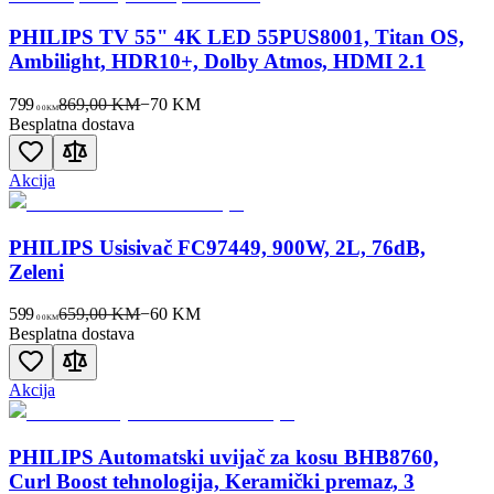
PHILIPS TV 55" 4K LED 55PUS8001, Titan OS,
Ambilight, HDR10+, Dolby Atmos, HDMI 2.1
799
869,00 KM
−
70
KM
00
KM
Besplatna dostava
Akcija
PHILIPS Usisivač FC97449, 900W, 2L, 76dB,
Zeleni
599
659,00 KM
−
60
KM
00
KM
Besplatna dostava
Akcija
PHILIPS Automatski uvijač za kosu BHB8760,
Curl Boost tehnologija, Keramički premaz, 3