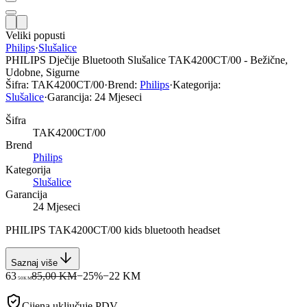
Veliki popusti
Philips
·
Slušalice
PHILIPS Dječije Bluetooth Slušalice TAK4200CT/00 - Bežične,
Udobne, Sigurne
Šifra:
TAK4200CT/00
·
Brend:
Philips
·
Kategorija:
Slušalice
·
Garancija:
24 Mjeseci
Šifra
TAK4200CT/00
Brend
Philips
Kategorija
Slušalice
Garancija
24 Mjeseci
PHILIPS TAK4200CT/00 kids bluetooth headset
Saznaj više
63
85,00 KM
−
25
%
−
22
KM
50
KM
Cijena uključuje PDV