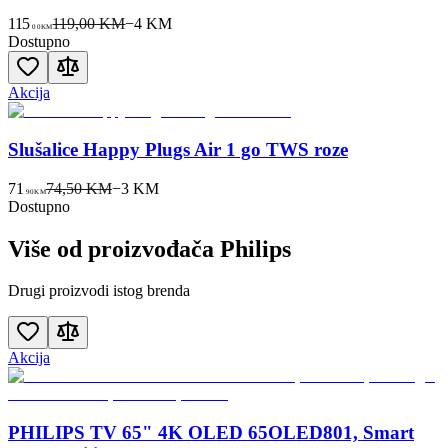
115
119,00 KM
−
4
KM
00
KM
Dostupno
Akcija
Slušalice Happy Plugs Air 1 go TWS roze
71
74,50 KM
−
3
KM
90
KM
Dostupno
Više od proizvođača
Philips
Drugi proizvodi istog brenda
Akcija
PHILIPS TV 65" 4K OLED 65OLED801, Smart