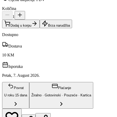
Količina
1
Dodaj u korpu
Brza narudžba
Dostupno
Dostava
10 KM
Isporuka
Petak, 7. August 2026.
Povrat
Plaćanje
U roku
15
dana
Žiralno · Gotovinski · Pouzeće · Kartica