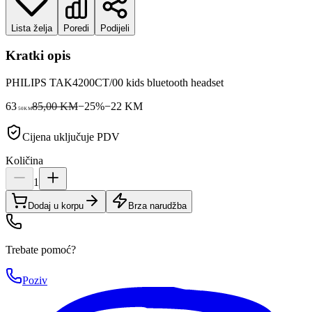
Lista želja
Poredi
Podijeli
Kratki opis
PHILIPS TAK4200CT/00 kids bluetooth headset
63
85,00 KM
−
25
%
−
22
KM
50
KM
Cijena uključuje PDV
Količina
1
Dodaj u korpu
Brza narudžba
Trebate pomoć?
Poziv