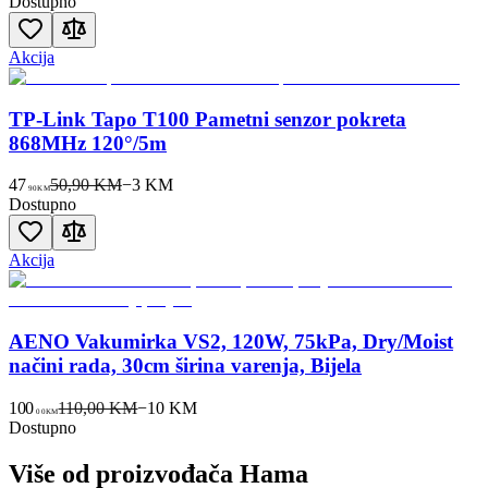
Dostupno
Akcija
TP-Link Tapo T100 Pametni senzor pokreta
868MHz 120°/5m
47
50,90 KM
−
3
KM
90
KM
Dostupno
Akcija
AENO Vakumirka VS2, 120W, 75kPa, Dry/Moist
načini rada, 30cm širina varenja, Bijela
100
110,00 KM
−
10
KM
00
KM
Dostupno
Više od proizvođača
Hama