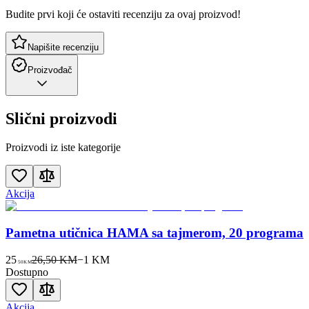
Budite prvi koji će ostaviti recenziju za ovaj proizvod!
Napišite recenziju
Proizvođač
Slični proizvodi
Proizvodi iz iste kategorije
Akcija
Pametna utičnica HAMA sa tajmerom, 20 programa
25
26,50 KM
−
1
KM
50
KM
Dostupno
Akcija