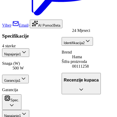
Viber
·
Email
·
AI Pomoć
Beta
24 Mjeseci
Specifikacije
Identifikacija
2
4
stavke
Brend
Napajanje
1
Hama
Šifra proizvoda
Snaga (W)
00111258
500 W
Recenzije kupaca
Garancija
1
Garancija
Spec.
Napajanje
1