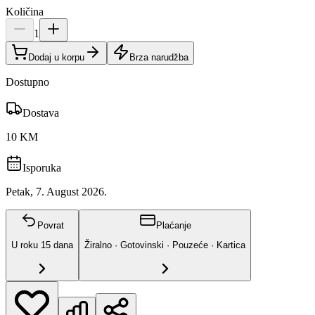
Količina
1
Dodaj u korpu
Brza narudžba
Dostupno
Dostava
10 KM
Isporuka
Petak, 7. August 2026.
Povrat
Plaćanje
U roku
15
dana
Žiralno · Gotovinski · Pouzeće · Kartica