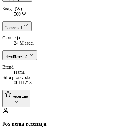
Snaga (W)
500 W
Garancija
1
Garancija
24 Mjeseci
Identifikacija
2
Brend
Hama
Šifra proizvoda
00111258
Recenzije
Još nema recenzija