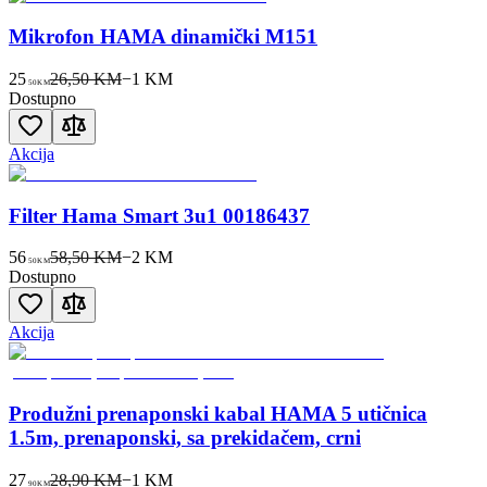
Mikrofon HAMA dinamički M151
25
26,50 KM
−
1
KM
50
KM
Dostupno
Akcija
Filter Hama Smart 3u1 00186437
56
58,50 KM
−
2
KM
50
KM
Dostupno
Akcija
Produžni prenaponski kabal HAMA 5 utičnica
1.5m, prenaponski, sa prekidačem, crni
27
28,90 KM
−
1
KM
90
KM