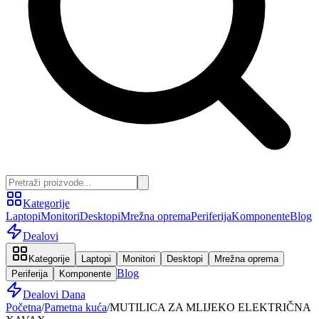
Kategorije
Laptopi
Monitori
Desktopi
Mrežna oprema
Periferija
Komponente
Blog
Dealovi
Kategorije
Laptopi
Monitori
Desktopi
Mrežna oprema
Blog
Periferija
Komponente
Dealovi Dana
Početna
/
Pametna kuća
/
MUTILICA ZA MLIJEKO ELEKTRIČNA