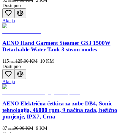
52
54,00 KM
−
2
KM
00
KM
Dostupno
Akcija
AENO Hand Garment Steamer GS3 1500W
Detachable Water Tank 3 steam modes
115
125,00 KM
−
10
KM
00
KM
Dostupno
Akcija
AENO Električna četkica za zube DB4, Sonic
tehnologija, 46000 rpm, 9 načina rada, bežično
punjenje, IPX7, Crna
87
96,90 KM
−
9
KM
50
KM