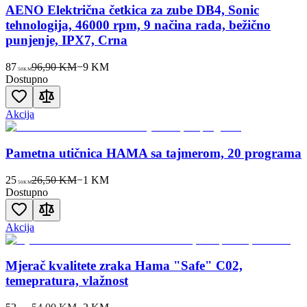
AENO Električna četkica za zube DB4, Sonic
tehnologija, 46000 rpm, 9 načina rada, bežično
punjenje, IPX7, Crna
87
96,90 KM
−
9
KM
50
KM
Dostupno
Akcija
Pametna utičnica HAMA sa tajmerom, 20 programa
25
26,50 KM
−
1
KM
50
KM
Dostupno
Akcija
Mjerač kvalitete zraka Hama "Safe" C02,
temepratura, vlažnost