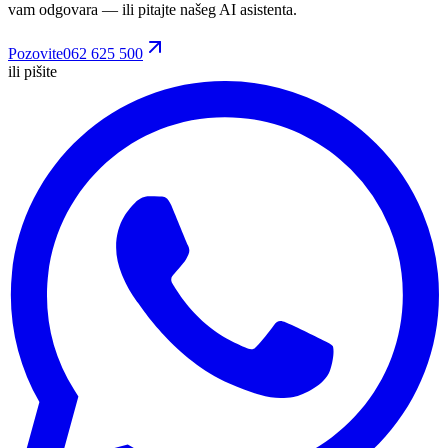
vam odgovara
— ili pitajte našeg AI asistenta.
Pozovite
062 625 500
ili pišite