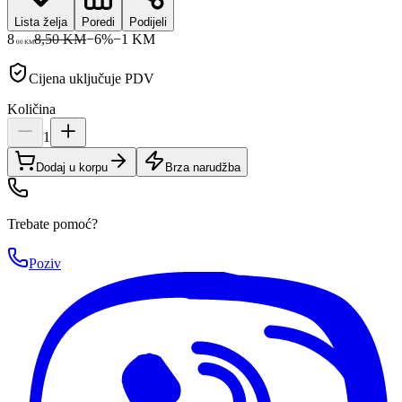
Lista želja
Poredi
Podijeli
8
8,50 KM
−
6
%
−
1
KM
00
KM
Cijena uključuje PDV
Količina
1
Dodaj u korpu
Brza narudžba
Trebate pomoć?
Poziv