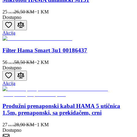
25
26,50 KM
−
1
KM
50
KM
Dostupno
Akcija
Filter Hama Smart 3u1 00186437
56
58,50 KM
−
2
KM
50
KM
Dostupno
Akcija
Produžni prenaponski kabal HAMA 5 utičnica
1.5m, prenaponski, sa prekidačem, crni
27
28,90 KM
−
1
KM
90
KM
Dostupno