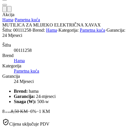
Akcija
Hama
·
Pametna kuća
MUTILICA ZA MLIJEKO ELEKTRIČNA XAVAX
Šifra:
00111258
·
Brend:
Hama
·
Kategorija:
Pametna kuća
·
Garancija:
24 Mjeseci
Šifra
00111258
Brend
Hama
Kategorija
Pametna kuća
Garancija
24 Mjeseci
Brend:
hama
Garancija:
24-mjeseci
Snaga (W):
500-w
8
8,50 KM
−
6
%
−
1
KM
00
KM
Cijena uključuje PDV