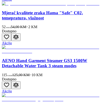
Mjerač kvalitete zraka Hama "Safe" C02,
temepratura, vlažnost
52
54,00 KM
−
2
KM
00
KM
Dostupno
Akcija
AENO Hand Garment Steamer GS3 1500W
Detachable Water Tank 3 steam modes
115
125,00 KM
−
10
KM
00
KM
Dostupno
Akcija