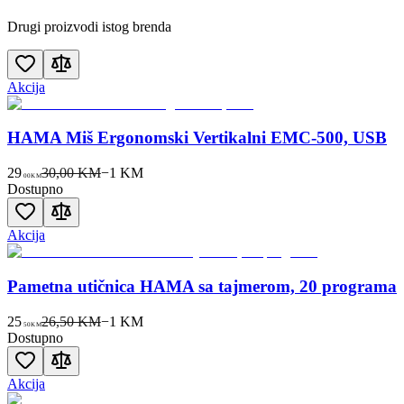
Drugi proizvodi istog brenda
Akcija
HAMA Miš Ergonomski Vertikalni EMC-500, USB
29
30,00 KM
−
1
KM
00
KM
Dostupno
Akcija
Pametna utičnica HAMA sa tajmerom, 20 programa
25
26,50 KM
−
1
KM
50
KM
Dostupno
Akcija