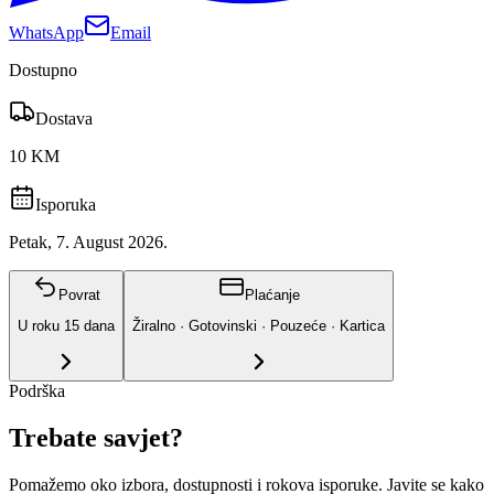
WhatsApp
Email
Dostupno
Dostava
10 KM
Isporuka
Petak, 7. August 2026.
Povrat
Plaćanje
U roku
15
dana
Žiralno · Gotovinski · Pouzeće · Kartica
Podrška
Trebate savjet?
Pomažemo oko izbora, dostupnosti i rokova isporuke. Javite se kako