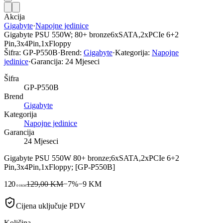
Akcija
Gigabyte
·
Napojne jedinice
Gigabyte PSU 550W; 80+ bronze6xSATA,2xPCIe 6+2
Pin,3x4Pin,1xFloppy
Šifra:
GP-P550B
·
Brend:
Gigabyte
·
Kategorija:
Napojne
jedinice
·
Garancija:
24 Mjeseci
Šifra
GP-P550B
Brend
Gigabyte
Kategorija
Napojne jedinice
Garancija
24 Mjeseci
Gigabyte PSU 550W 80+ bronze;6xSATA,2xPCIe 6+2
Pin,3x4Pin,1xFloppy; [GP-P550B]
120
129,00 KM
−
7
%
−
9
KM
00
KM
Cijena uključuje PDV
Količina