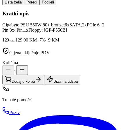
Lista želja
Poredi
Podijeli
Kratki opis
Gigabyte PSU 550W 80+ bronze;6xSATA,2xPCIe 6+2
Pin,3x4Pin,1xFloppy; [GP-P550B]
120
129,00 KM
−
7
%
−
9
KM
00
KM
Cijena uključuje PDV
Količina
1
Dodaj u korpu
Brza narudžba
Trebate pomoć?
Poziv