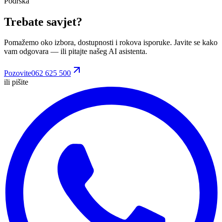
Podrška
Trebate savjet?
Pomažemo oko izbora, dostupnosti i rokova isporuke. Javite se kako
vam odgovara
— ili pitajte našeg AI asistenta.
Pozovite
062 625 500
ili pišite