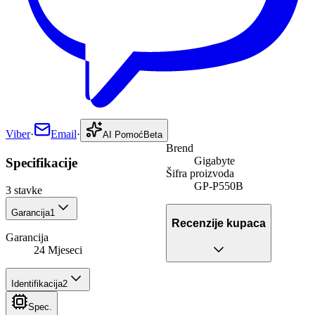
Viber
·
Email
·
AI Pomoć
Beta
Brend
Gigabyte
Specifikacije
Šifra proizvoda
GP-P550B
3
stavke
Garancija
1
Recenzije kupaca
Garancija
24 Mjeseci
Identifikacija
2
Spec.