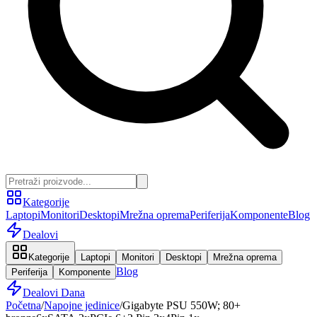
Kategorije
Laptopi
Monitori
Desktopi
Mrežna oprema
Periferija
Komponente
Blog
Dealovi
Kategorije
Laptopi
Monitori
Desktopi
Mrežna oprema
Blog
Periferija
Komponente
Dealovi Dana
Početna
/
Napojne jedinice
/
Gigabyte PSU 550W; 80+