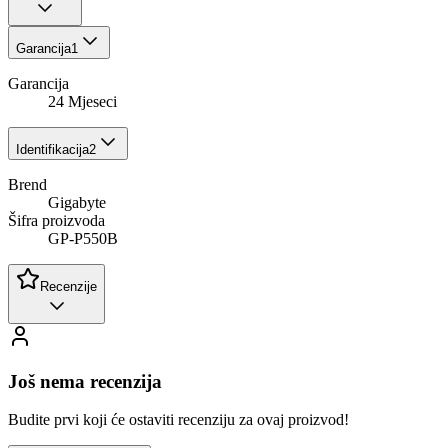
Garancija
1
Garancija
24 Mjeseci
Identifikacija
2
Brend
Gigabyte
Šifra proizvoda
GP-P550B
Recenzije
Još nema recenzija
Budite prvi koji će ostaviti recenziju za ovaj proizvod!