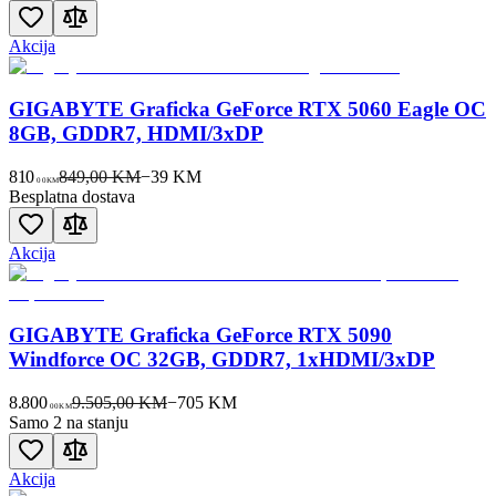
Akcija
GIGABYTE Graficka GeForce RTX 5060 Eagle OC
8GB, GDDR7, HDMI/3xDP
810
849,00 KM
−
39
KM
00
KM
Besplatna dostava
Akcija
GIGABYTE Graficka GeForce RTX 5090
Windforce OC 32GB, GDDR7, 1xHDMI/3xDP
8.800
9.505,00 KM
−
705
KM
00
KM
Samo 2 na stanju
Akcija