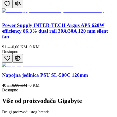
Power Supply INTER-TECH Argus APS 620W
efficiency 86.3% dual rail 30A/30A 120 mm silent
fan
91
0,00 KM
−
0
KM
50
KM
Dostupno
Napojna jedinica PSU SL-500C 120mm
40
0,00 KM
−
0
KM
00
KM
Dostupno
Više od proizvođača
Gigabyte
Drugi proizvodi istog brenda