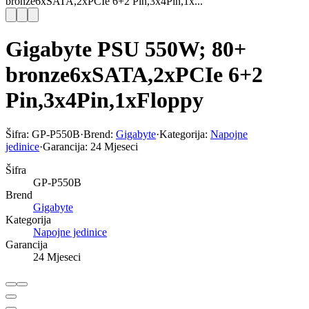
bronze6xSATA,2xPCIe 6+2 Pin,3x4Pin,1x...
Gigabyte PSU 550W; 80+
bronze6xSATA,2xPCIe 6+2
Pin,3x4Pin,1xFloppy
Šifra:
GP-P550B
·
Brend:
Gigabyte
·
Kategorija:
Napojne
jedinice
·
Garancija:
24 Mjeseci
Šifra
GP-P550B
Brend
Gigabyte
Kategorija
Napojne jedinice
Garancija
24 Mjeseci