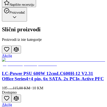
Napišite recenziju
Proizvođač
Slični proizvodi
Proizvodi iz iste kategorije
Akcija
LC-Power PSU 600W 12cmLC600H-12 V2.31
Office Series4+4 pin, 6x SATA, 2x PCIe, Active PFC
105
115,00 KM
−
10
KM
00
KM
Dostupno
Akcija