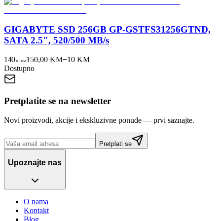
GIGABYTE SSD 256GB GP-GSTFS31256GTND,
SATA 2.5", 520/500 MB/s
140
150,00 KM
−
10
KM
00
KM
Dostupno
Pretplatite se na newsletter
Novi proizvodi, akcije i ekskluzivne ponude — prvi saznajte.
Pretplati se
Upoznajte nas
O nama
Kontakt
Blog