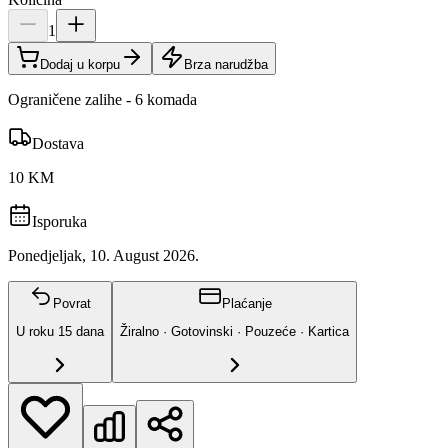
1
Dodaj u korpu
Brza narudžba
Ograničene zalihe - 6 komada
Dostava
10 KM
Isporuka
Ponedjeljak, 10. August 2026.
Povrat
Plaćanje
U roku
15
dana
Žiralno · Gotovinski · Pouzeće · Kartica