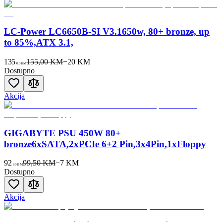
LC-Power LC6650B-SI V3.1650w, 80+ bronze, up
to 85%,ATX 3.1,
135
155,00 KM
−
20
KM
00
KM
Dostupno
Akcija
GIGABYTE PSU 450W 80+
bronze6xSATA,2xPCIe 6+2 Pin,3x4Pin,1xFloppy
92
99,50 KM
−
7
KM
90
KM
Dostupno
Akcija