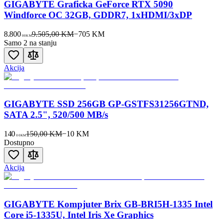
GIGABYTE Graficka GeForce RTX 5090
Windforce OC 32GB, GDDR7, 1xHDMI/3xDP
8.800
9.505,00 KM
−
705
KM
00
KM
Samo 2 na stanju
Akcija
GIGABYTE SSD 256GB GP-GSTFS31256GTND,
SATA 2.5", 520/500 MB/s
140
150,00 KM
−
10
KM
00
KM
Dostupno
Akcija
GIGABYTE Kompjuter Brix GB-BRI5H-1335 Intel
Core i5-1335U, Intel Iris Xe Graphics