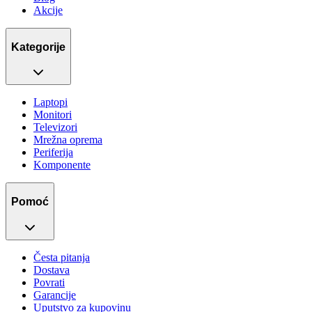
Akcije
Kategorije
Laptopi
Monitori
Televizori
Mrežna oprema
Periferija
Komponente
Pomoć
Česta pitanja
Dostava
Povrati
Garancije
Uputstvo za kupovinu