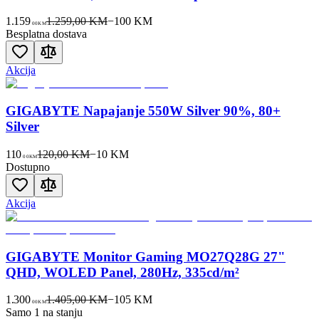
1.159
1.259,00 KM
−
100
KM
00
KM
Besplatna dostava
Akcija
GIGABYTE Napajanje 550W Silver 90%, 80+
Silver
110
120,00 KM
−
10
KM
00
KM
Dostupno
Akcija
GIGABYTE Monitor Gaming MO27Q28G 27"
QHD, WOLED Panel, 280Hz, 335cd/m²
1.300
1.405,00 KM
−
105
KM
00
KM
Samo 1 na stanju