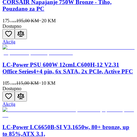
CORSAIR Napajanje 750W Bronze - Tiho,
Pouzdano za PC
175
195,00 KM
−
20
KM
00
KM
Dostupno
Akcija
LC-Power PSU 600W 12cmLC600H-12 V2.31
Office Series4+4 pin, 6x SATA, 2x PCIe, Active PFC
105
115,00 KM
−
10
KM
00
KM
Dostupno
Akcija
LC-Power LC6650B-SI V3.1650w, 80+ bronze, up
to 85%,ATX 3.1,