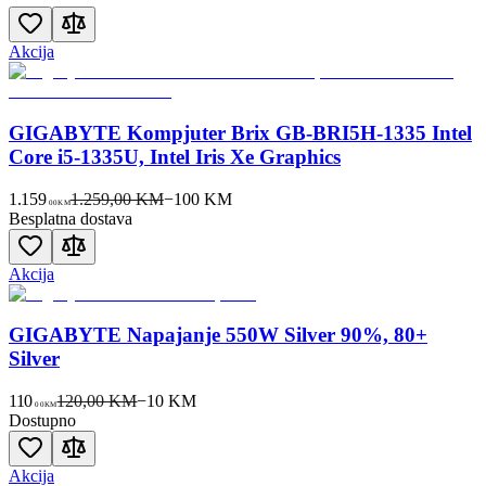
Akcija
GIGABYTE Kompjuter Brix GB-BRI5H-1335 Intel
Core i5-1335U, Intel Iris Xe Graphics
1.159
1.259,00 KM
−
100
KM
00
KM
Besplatna dostava
Akcija
GIGABYTE Napajanje 550W Silver 90%, 80+
Silver
110
120,00 KM
−
10
KM
00
KM
Dostupno
Akcija