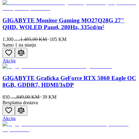
GIGABYTE Monitor Gaming MO27Q28G 27"
QHD, WOLED Panel, 280Hz, 335cd/m²
1.300
1.405,00 KM
−
105
KM
00
KM
Samo 1 na stanju
Akcija
GIGABYTE Graficka GeForce RTX 5060 Eagle OC
8GB, GDDR7, HDMI/3xDP
810
849,00 KM
−
39
KM
00
KM
Besplatna dostava
Akcija