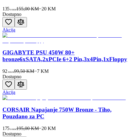
135
155,00 KM
−
20
KM
00
KM
Dostupno
Akcija
GIGABYTE PSU 450W 80+
bronze6xSATA,2xPCIe 6+2 Pin,3x4Pin,1xFloppy
92
99,50 KM
−
7
KM
90
KM
Dostupno
Akcija
CORSAIR Napajanje 750W Bronze - Tiho,
Pouzdano za PC
175
195,00 KM
−
20
KM
00
KM
Dostupno