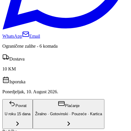
WhatsApp
Email
Ograničene zalihe - 6 komada
Dostava
10 KM
Isporuka
Ponedjeljak, 10. August 2026.
Povrat
Plaćanje
U roku
15
dana
Žiralno · Gotovinski · Pouzeće · Kartica