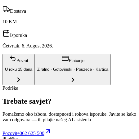
Dostava
10 KM
Isporuka
Četvrtak, 6. August 2026.
Povrat
Plaćanje
U roku
15
dana
Žiralno · Gotovinski · Pouzeće · Kartica
Podrška
Trebate savjet?
Pomažemo oko izbora, dostupnosti i rokova isporuke. Javite se kako
vam odgovara
— ili pitajte našeg AI asistenta.
Pozovite
062 625 500
ili pišite