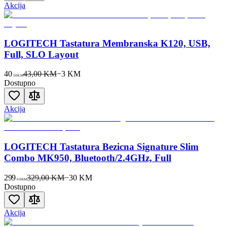
Akcija
LOGITECH Tastatura Membranska K120, USB,
Full, SLO Layout
40
43,00 KM
−
3
KM
50
KM
Dostupno
Akcija
LOGITECH Tastatura Bezicna Signature Slim
Combo MK950, Bluetooth/2.4GHz, Full
299
329,00 KM
−
30
KM
00
KM
Dostupno
Akcija