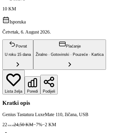
10 KM
Isporuka
Četvrtak, 6. August 2026.
Povrat
Plaćanje
U roku
15
dana
Žiralno · Gotovinski · Pouzeće · Kartica
Lista želja
Poredi
Podijeli
Kratki opis
Genius Tastatura LuxeMate 110, žičana, USB
22
24,50 KM
−
7
%
−
2
KM
90
KM