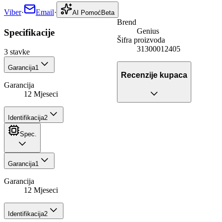
Viber
·
Email
·
AI Pomoć
Beta
Brend
Genius
Specifikacije
Šifra proizvoda
31300012405
3
stavke
Garancija
1
Recenzije kupaca
Garancija
12 Mjeseci
Identifikacija
2
Spec.
Garancija
1
Garancija
12 Mjeseci
Identifikacija
2