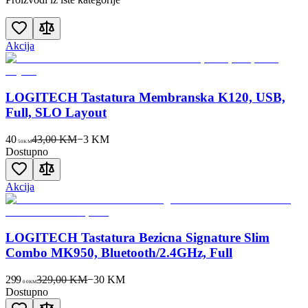
Akcija
LOGITECH Tastatura Membranska K120, USB,
Full, SLO Layout
40
43,00 KM
−
3
KM
50
KM
Dostupno
Akcija
LOGITECH Tastatura Bezicna Signature Slim
Combo MK950, Bluetooth/2.4GHz, Full
299
329,00 KM
−
30
KM
00
KM
Dostupno