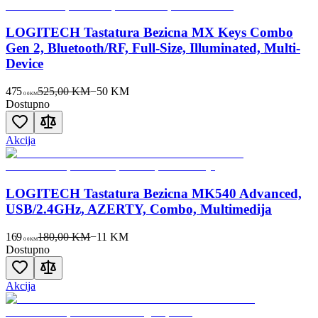
LOGITECH Tastatura Bezicna MX Keys Combo
Gen 2, Bluetooth/RF, Full-Size, Illuminated, Multi-
Device
475
525,00 KM
−
50
KM
00
KM
Dostupno
Akcija
LOGITECH Tastatura Bezicna MK540 Advanced,
USB/2.4GHz, AZERTY, Combo, Multimedija
169
180,00 KM
−
11
KM
00
KM
Dostupno
Akcija