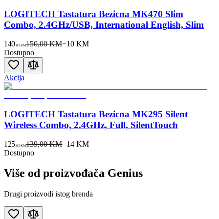
LOGITECH Tastatura Bezicna MK470 Slim
Combo, 2.4GHz/USB, International English, Slim
140
150,00 KM
−
10
KM
00
KM
Dostupno
Akcija
LOGITECH Tastatura Bezicna MK295 Silent
Wireless Combo, 2.4GHz, Full, SilentTouch
125
139,00 KM
−
14
KM
00
KM
Dostupno
Više od proizvođača
Genius
Drugi proizvodi istog brenda