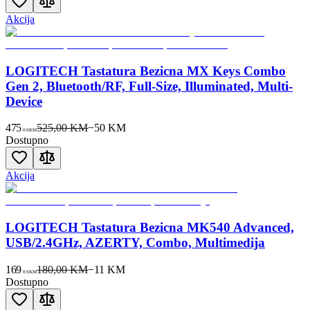
Akcija
LOGITECH Tastatura Bezicna MX Keys Combo
Gen 2, Bluetooth/RF, Full-Size, Illuminated, Multi-
Device
475
525,00 KM
−
50
KM
00
KM
Dostupno
Akcija
LOGITECH Tastatura Bezicna MK540 Advanced,
USB/2.4GHz, AZERTY, Combo, Multimedija
169
180,00 KM
−
11
KM
00
KM
Dostupno