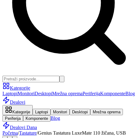
Kategorije
Laptopi
Monitori
Desktopi
Mrežna oprema
Periferija
Komponente
Blog
Dealovi
Kategorije
Laptopi
Monitori
Desktopi
Mrežna oprema
Blog
Periferija
Komponente
Dealovi Dana
Početna
/
Tastature
/
Genius Tastatura LuxeMate 110 žičana, USB