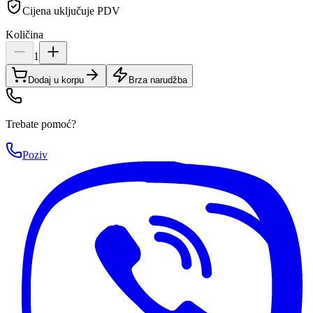
Cijena uključuje PDV
Količina
1
Dodaj u korpu
Brza narudžba
Trebate pomoć?
Poziv