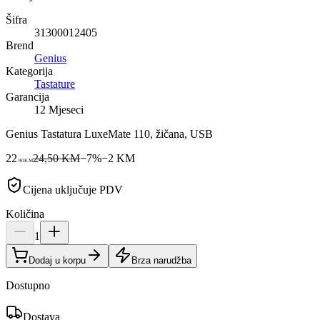
Šifra
31300012405
Brend
Genius
Kategorija
Tastature
Garancija
12 Mjeseci
Genius Tastatura LuxeMate 110, žičana, USB
22
24,50 KM
−
7
%
−
2
KM
90
KM
Cijena uključuje PDV
Količina
1
Dodaj u korpu
Brza narudžba
Dostupno
Dostava