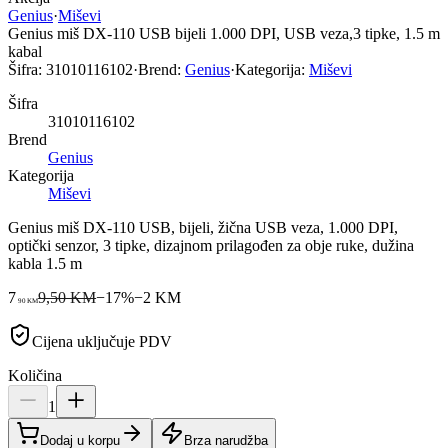
Genius
·
Miševi
Genius miš DX-110 USB bijeli 1.000 DPI, USB veza,3 tipke, 1.5 m
kabal
Šifra:
31010116102
·
Brend:
Genius
·
Kategorija:
Miševi
Šifra
31010116102
Brend
Genius
Kategorija
Miševi
Genius miš DX-110 USB, bijeli, žična USB veza, 1.000 DPI,
optički senzor, 3 tipke, dizajnom prilagođen za obje ruke, dužina
kabla 1.5 m
7
9,50 KM
−
17
%
−
2
KM
90
KM
Cijena uključuje PDV
Količina
1
Dodaj u korpu
Brza narudžba