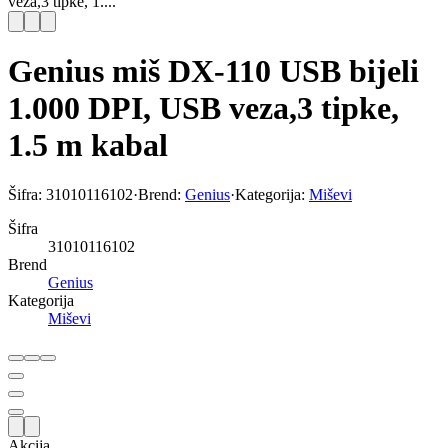
veza,3 tipke, 1....
Genius miš DX-110 USB bijeli
1.000 DPI, USB veza,3 tipke,
1.5 m kabal
Šifra:
31010116102
·
Brend:
Genius
·
Kategorija:
Miševi
Šifra
31010116102
Brend
Genius
Kategorija
Miševi
Akcija