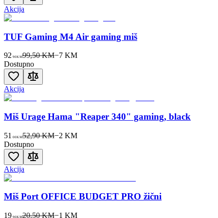
Akcija
TUF Gaming M4 Air gaming miš
92
99,50 KM
−
7
KM
90
KM
Dostupno
Akcija
Miš Urage Hama "Reaper 340" gaming, black
51
52,90 KM
−
2
KM
00
KM
Dostupno
Akcija
Miš Port OFFICE BUDGET PRO žični
19
20,50 KM
−
1
KM
90
KM