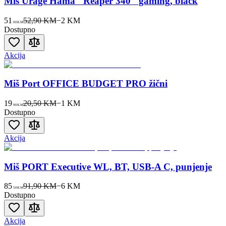
Miš Urage Hama "Reaper 340" gaming, black
51
52,90 KM
−
2
KM
00
KM
Dostupno
Akcija
Miš Port OFFICE BUDGET PRO žični
19
20,50 KM
−
1
KM
90
KM
Dostupno
Akcija
Miš PORT Executive WL, BT, USB-A C, punjenje
85
91,90 KM
−
6
KM
50
KM
Dostupno
Akcija