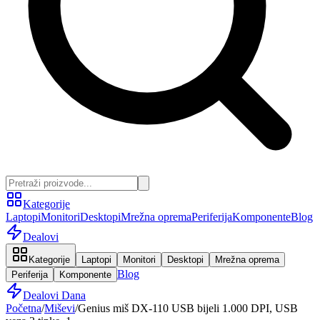
Kategorije
Laptopi
Monitori
Desktopi
Mrežna oprema
Periferija
Komponente
Blog
Dealovi
Kategorije
Laptopi
Monitori
Desktopi
Mrežna oprema
Blog
Periferija
Komponente
Dealovi Dana
Početna
/
Miševi
/
Genius miš DX-110 USB bijeli 1.000 DPI, USB