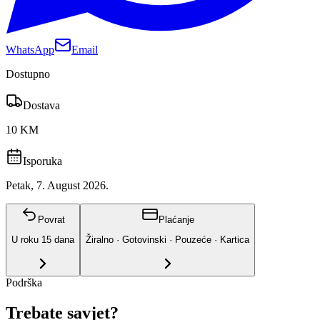
WhatsApp
Email
Dostupno
Dostava
10 KM
Isporuka
Petak, 7. August 2026.
Povrat
Plaćanje
U roku
15
dana
Žiralno · Gotovinski · Pouzeće · Kartica
Podrška
Trebate savjet?