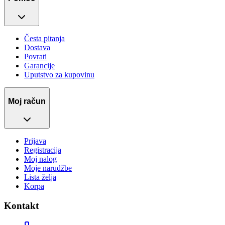
Česta pitanja
Dostava
Povrati
Garancije
Uputstvo za kupovinu
Moj račun
Prijava
Registracija
Moj nalog
Moje narudžbe
Lista želja
Korpa
Kontakt