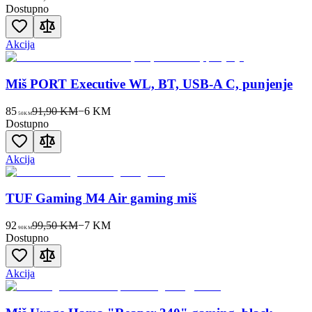
Dostupno
Akcija
Miš PORT Executive WL, BT, USB-A C, punjenje
85
91,90 KM
−
6
KM
50
KM
Dostupno
Akcija
TUF Gaming M4 Air gaming miš
92
99,50 KM
−
7
KM
90
KM
Dostupno
Akcija