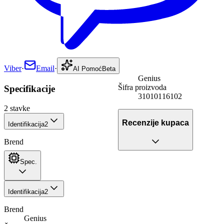
Viber
·
Email
·
AI Pomoć
Beta
Genius
Šifra proizvoda
Specifikacije
31010116102
2
stavke
Recenzije kupaca
Identifikacija
2
Brend
Spec.
Identifikacija
2
Brend
Genius