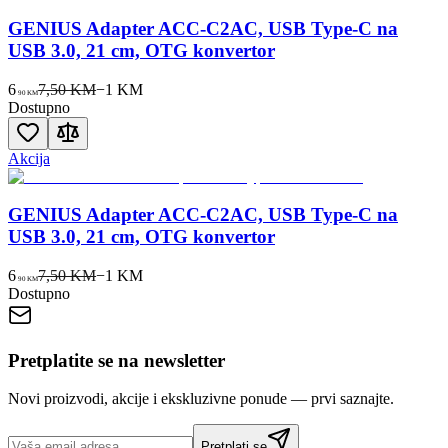
GENIUS Adapter ACC-C2AC, USB Type-C na
USB 3.0, 21 cm, OTG konvertor
6
7,50 KM
−
1
KM
90
KM
Dostupno
Akcija
GENIUS Adapter ACC-C2AC, USB Type-C na
USB 3.0, 21 cm, OTG konvertor
6
7,50 KM
−
1
KM
90
KM
Dostupno
Pretplatite se na newsletter
Novi proizvodi, akcije i ekskluzivne ponude — prvi saznajte.
Pretplati se