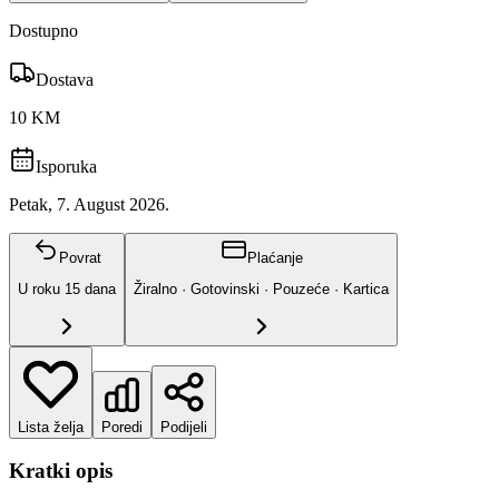
Dostupno
Dostava
10 KM
Isporuka
Petak, 7. August 2026.
Povrat
Plaćanje
U roku
15
dana
Žiralno · Gotovinski · Pouzeće · Kartica
Lista želja
Poredi
Podijeli
Kratki opis