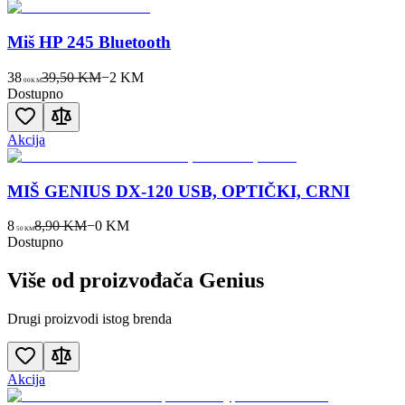
Miš HP 245 Bluetooth
38
39,50 KM
−
2
KM
00
KM
Dostupno
Akcija
MIŠ GENIUS DX-120 USB, OPTIČKI, CRNI
8
8,90 KM
−
0
KM
50
KM
Dostupno
Više od proizvođača
Genius
Drugi proizvodi istog brenda
Akcija