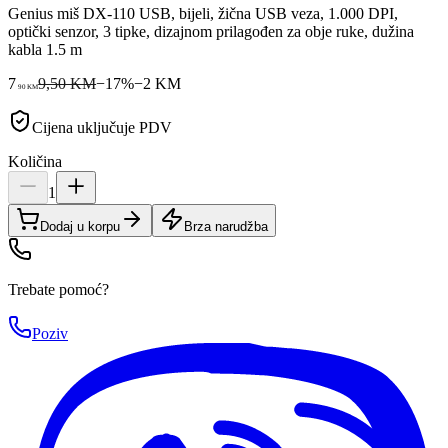
Genius miš DX-110 USB, bijeli, žična USB veza, 1.000 DPI,
optički senzor, 3 tipke, dizajnom prilagođen za obje ruke, dužina
kabla 1.5 m
7
9,50 KM
−
17
%
−
2
KM
90
KM
Cijena uključuje PDV
Količina
1
Dodaj u korpu
Brza narudžba
Trebate pomoć?
Poziv