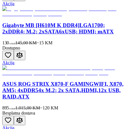
Akcija
Gigabyte MB [H610M K DDR4]LGA1700;
2xDDR4; M.2; 2xSATA6xUSB; HDMI; mATX
130
145,00 KM
−
15
KM
00
KM
Dostupno
Akcija
ASUS ROG STRIX X870-F GAMINGWIFI, X870,
AM5; 4xDDR54x M.2; 2x SATA,HDMI,12x USB,
RAID,ATX
895
1.015,00 KM
−
120
KM
00
KM
Besplatna dostava
Akcija