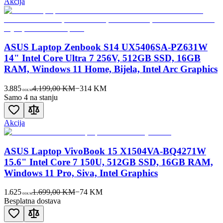
Akcija
ASUS Laptop Zenbook S14 UX5406SA-PZ631W
14" Intel Core Ultra 7 256V, 512GB SSD, 16GB
RAM, Windows 11 Home, Bijela, Intel Arc Graphics
3.885
4.199,00 KM
−
314
KM
00
KM
Samo 4 na stanju
Akcija
ASUS Laptop VivoBook 15 X1504VA-BQ4271W
15.6" Intel Core 7 150U, 512GB SSD, 16GB RAM,
Windows 11 Pro, Siva, Intel Graphics
1.625
1.699,00 KM
−
74
KM
00
KM
Besplatna dostava