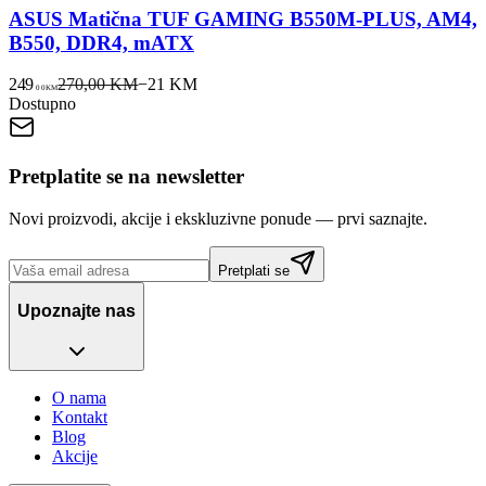
ASUS Matična TUF GAMING B550M-PLUS, AM4,
B550, DDR4, mATX
249
270,00 KM
−
21
KM
00
KM
Dostupno
Pretplatite se na newsletter
Novi proizvodi, akcije i ekskluzivne ponude — prvi saznajte.
Pretplati se
Upoznajte nas
O nama
Kontakt
Blog
Akcije