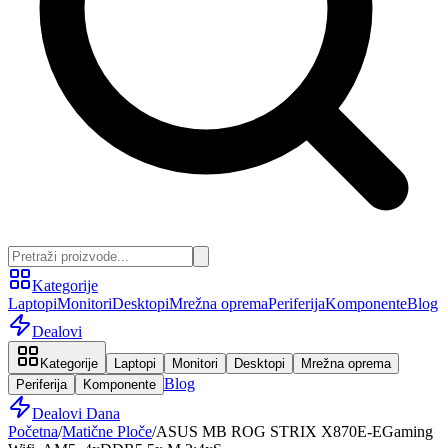
Kategorije
Laptopi
Monitori
Desktopi
Mrežna oprema
Periferija
Komponente
Blog
Dealovi
Kategorije
Laptopi
Monitori
Desktopi
Mrežna oprema
Blog
Periferija
Komponente
Dealovi Dana
Početna
/
Matične Ploče
/
ASUS MB ROG STRIX X870E-EGaming