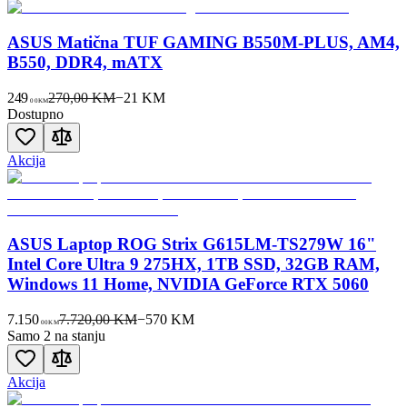
ASUS Matična TUF GAMING B550M-PLUS, AM4,
B550, DDR4, mATX
249
270,00 KM
−
21
KM
00
KM
Dostupno
Akcija
ASUS Laptop ROG Strix G615LM-TS279W 16"
Intel Core Ultra 9 275HX, 1TB SSD, 32GB RAM,
Windows 11 Home, NVIDIA GeForce RTX 5060
7.150
7.720,00 KM
−
570
KM
00
KM
Samo 2 na stanju
Akcija