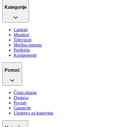
Kategorije
Laptopi
Monitori
Televizori
Mrežna oprema
Periferija
Komponente
Pomoć
Česta pitanja
Dostava
Povrati
Garancije
Uputstvo za kupovinu