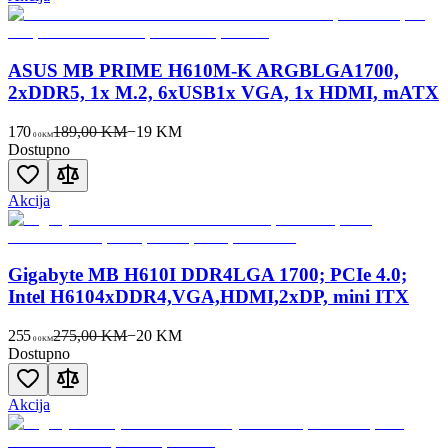
ASUS MB PRIME H610M-K ARGBLGA1700,
2xDDR5, 1x M.2, 6xUSB1x VGA, 1x HDMI, mATX
170
189,00 KM
−
19
KM
00
KM
Dostupno
Akcija
Gigabyte MB H610I DDR4LGA 1700; PCIe 4.0;
Intel H6104xDDR4,VGA,HDMI,2xDP, mini ITX
255
275,00 KM
−
20
KM
00
KM
Dostupno
Akcija