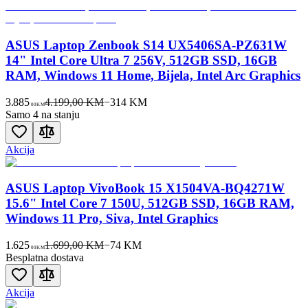
ASUS Laptop Zenbook S14 UX5406SA-PZ631W
14" Intel Core Ultra 7 256V, 512GB SSD, 16GB
RAM, Windows 11 Home, Bijela, Intel Arc Graphics
3.885
4.199,00 KM
−
314
KM
00
KM
Samo 4 na stanju
Akcija
ASUS Laptop VivoBook 15 X1504VA-BQ4271W
15.6" Intel Core 7 150U, 512GB SSD, 16GB RAM,
Windows 11 Pro, Siva, Intel Graphics
1.625
1.699,00 KM
−
74
KM
00
KM
Besplatna dostava
Akcija