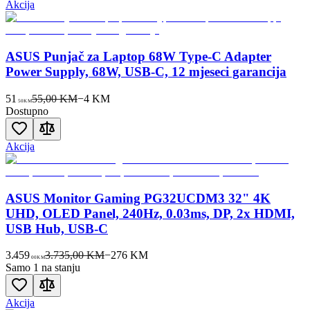
Akcija
ASUS Punjač za Laptop 68W Type-C Adapter
Power Supply, 68W, USB-C, 12 mjeseci garancija
51
55,00 KM
−
4
KM
50
KM
Dostupno
Akcija
ASUS Monitor Gaming PG32UCDM3 32" 4K
UHD, OLED Panel, 240Hz, 0.03ms, DP, 2x HDMI,
USB Hub, USB-C
3.459
3.735,00 KM
−
276
KM
00
KM
Samo 1 na stanju
Akcija