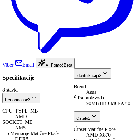
Viber
·
Email
·
AI Pomoć
Beta
Identifikacija
2
Specifikacije
Brend
8
stavki
Asus
Šifra proizvoda
Performanse
3
90MB1IB0-M0EAY0
CPU_TYPE_MB
AMD
Ostalo
2
SOCKET_MB
AM5
Čipset Matične Ploče
Tip Memorije Matične Ploče
AMD X870
DDR5