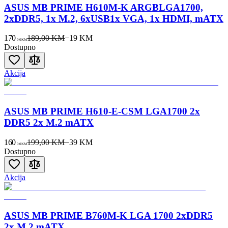
ASUS MB PRIME H610M-K ARGBLGA1700,
2xDDR5, 1x M.2, 6xUSB1x VGA, 1x HDMI, mATX
170
189,00 KM
−
19
KM
00
KM
Dostupno
Akcija
ASUS MB PRIME H610-E-CSM LGA1700 2x
DDR5 2x M.2 mATX
160
199,00 KM
−
39
KM
00
KM
Dostupno
Akcija
ASUS MB PRIME B760M-K LGA 1700 2xDDR5
2x M.2 mATX