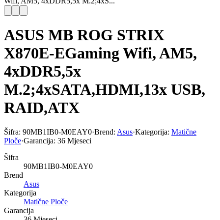
Wifi, AM5, 4xDDR5,5x M.2;4xS...
ASUS MB ROG STRIX
X870E-EGaming Wifi, AM5,
4xDDR5,5x
M.2;4xSATA,HDMI,13x USB,
RAID,ATX
Šifra:
90MB1IB0-M0EAY0
·
Brend:
Asus
·
Kategorija:
Matične
Ploče
·
Garancija:
36 Mjeseci
Šifra
90MB1IB0-M0EAY0
Brend
Asus
Kategorija
Matične Ploče
Garancija
36 Mjeseci