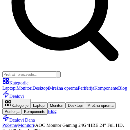
Kategorije
Laptopi
Monitori
Desktopi
Mrežna oprema
Periferija
Komponente
Blog
Dealovi
Kategorije
Laptopi
Monitori
Desktopi
Mrežna oprema
Blog
Periferija
Komponente
Dealovi Dana
Početna
/
Monitori
/
AOC Monitor Gaming 24G4HRE 24" Full HD,