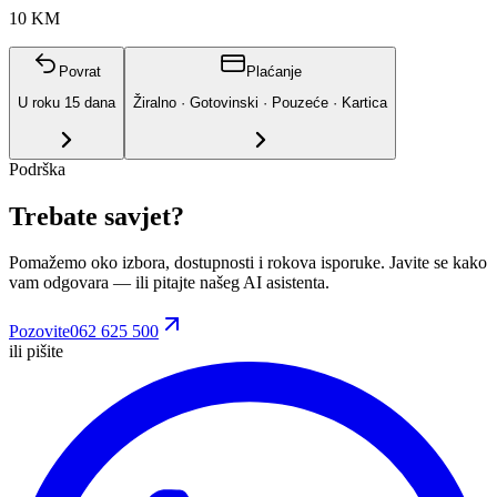
10 KM
Povrat
Plaćanje
U roku
15
dana
Žiralno · Gotovinski · Pouzeće · Kartica
Podrška
Trebate savjet?
Pomažemo oko izbora, dostupnosti i rokova isporuke. Javite se kako
vam odgovara
— ili pitajte našeg AI asistenta.
Pozovite
062 625 500
ili pišite