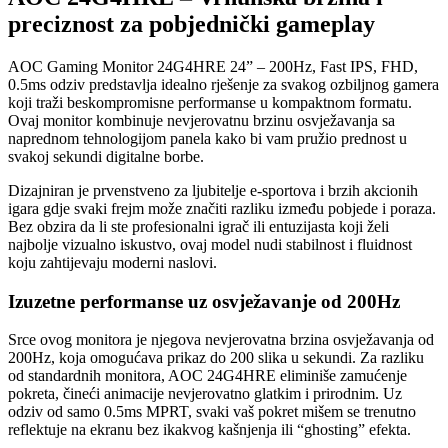
preciznost za pobjednički gameplay
AOC Gaming Monitor 24G4HRE 24” – 200Hz, Fast IPS, FHD,
0.5ms odziv predstavlja idealno rješenje za svakog ozbiljnog gamera
koji traži beskompromisne performanse u kompaktnom formatu.
Ovaj monitor kombinuje nevjerovatnu brzinu osvježavanja sa
naprednom tehnologijom panela kako bi vam pružio prednost u
svakoj sekundi digitalne borbe.
Dizajniran je prvenstveno za ljubitelje e-sportova i brzih akcionih
igara gdje svaki frejm može značiti razliku između pobjede i poraza.
Bez obzira da li ste profesionalni igrač ili entuzijasta koji želi
najbolje vizualno iskustvo, ovaj model nudi stabilnost i fluidnost
koju zahtijevaju moderni naslovi.
Izuzetne performanse uz osvježavanje od 200Hz
Srce ovog monitora je njegova nevjerovatna brzina osvježavanja od
200Hz, koja omogućava prikaz do 200 slika u sekundi. Za razliku
od standardnih monitora, AOC 24G4HRE eliminiše zamućenje
pokreta, čineći animacije nevjerovatno glatkim i prirodnim. Uz
odziv od samo 0.5ms MPRT, svaki vaš pokret mišem se trenutno
reflektuje na ekranu bez ikakvog kašnjenja ili “ghosting” efekta.