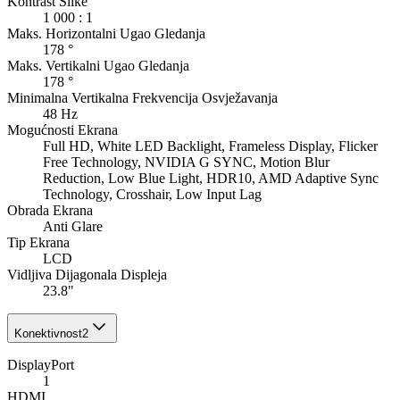
Kontrast Slike
1 000 : 1
Maks. Horizontalni Ugao Gledanja
178 °
Maks. Vertikalni Ugao Gledanja
178 °
Minimalna Vertikalna Frekvencija Osvježavanja
48 Hz
Mogućnosti Ekrana
Full HD, White LED Backlight, Frameless Display, Flicker
Free Technology, NVIDIA G SYNC, Motion Blur
Reduction, Low Blue Light, HDR10, AMD Adaptive Sync
Technology, Crosshair, Low Input Lag
Obrada Ekrana
Anti Glare
Tip Ekrana
LCD
Vidljiva Dijagonala Displeja
23.8"
Konektivnost
2
DisplayPort
1
HDMI