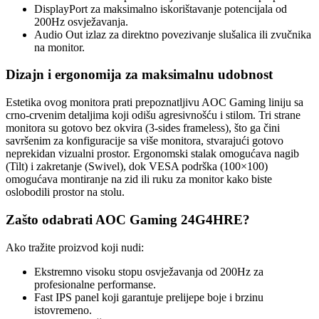
DisplayPort za maksimalno iskorištavanje potencijala od
200Hz osvježavanja.
Audio Out izlaz za direktno povezivanje slušalica ili zvučnika
na monitor.
Dizajn i ergonomija za maksimalnu udobnost
Estetika ovog monitora prati prepoznatljivu AOC Gaming liniju sa
crno-crvenim detaljima koji odišu agresivnošću i stilom. Tri strane
monitora su gotovo bez okvira (3-sides frameless), što ga čini
savršenim za konfiguracije sa više monitora, stvarajući gotovo
neprekidan vizualni prostor. Ergonomski stalak omogućava nagib
(Tilt) i zakretanje (Swivel), dok VESA podrška (100×100)
omogućava montiranje na zid ili ruku za monitor kako biste
oslobodili prostor na stolu.
Zašto odabrati AOC Gaming 24G4HRE?
Ako tražite proizvod koji nudi:
Ekstremno visoku stopu osvježavanja od 200Hz za
profesionalne performanse.
Fast IPS panel koji garantuje prelijepe boje i brzinu
istovremeno.