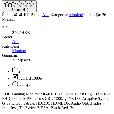
(
3
recenzije
)
Šifra:
24G4HRE
·
Brend:
Aoc
·
Kategorija:
Monitori
·
Garancija:
36
Mjeseci
Šifra
24G4HRE
Brend
Aoc
Kategorija
Monitori
Garancija
36 Mjeseci
24
Full Hd 1080p
200 Hz
AOC Gaming Monitor 24G4HRE 24” 200Hz Fast IPS, 1920×1080
FHD, 0.5ms MPRT / 1ms GtG, 1000:1, 178/178, Adaptive Sync /
G-Sync Compatible, HDR10, HDMI, DP, Audio Out, 3-sides
frameless, Tilt/Swivel/VESA, Black-Red, 3y