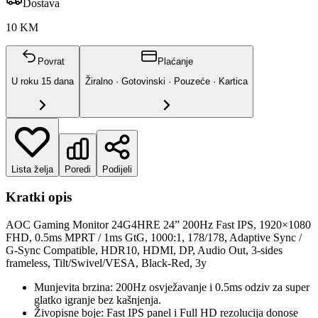
Dostava
10 KM
Povrat
Plaćanje
U roku
15
dana
Žiralno · Gotovinski · Pouzeće · Kartica
Lista želja
Poredi
Podijeli
Kratki opis
AOC Gaming Monitor 24G4HRE 24” 200Hz Fast IPS, 1920×1080
FHD, 0.5ms MPRT / 1ms GtG, 1000:1, 178/178, Adaptive Sync /
G-Sync Compatible, HDR10, HDMI, DP, Audio Out, 3-sides
frameless, Tilt/Swivel/VESA, Black-Red, 3y
Munjevita brzina: 200Hz osvježavanje i 0.5ms odziv za super
glatko igranje bez kašnjenja.
Živopisne boje: Fast IPS panel i Full HD rezolucija donose