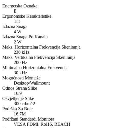
Energetska Oznaka
E
Ergonomske Karakteristike
Tilt
Izlazna Snaga
4 W
Izlazna Snaga Po Kanalu
2 W
Maks. Horizontalna Frekvencija Skeniranja
230 kHz
Maks. Vertikalna Frekvencija Skeniranja
200 Hz
Minimalna Horizontalna Frekvencija
30 kHz
Mogućnosti Montaže
Desktop/Wallmount
Odnos Strana Slike
16:9
Osvjetljenje Slike
300 cd/m^2
Podrška Za Boje
16.7M
Podržani Standardi Monitora
VESA FDMI, RoHS, REACH