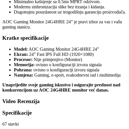
Minimalno kašnjenje sa 0.5ms MPRT odzivom.
Modernu sinhronizaciju slike bez trzanja i kidanja.
Dugotrajnu pouzdanost uz trogodišnju garanciju proizvođača.
AOC Gaming Monitor 24G4HRE 24” je pravi izbor za vas i vašu
gaming stanicu.
Kratke specifikacije
Model:
AOC Gaming Monitor 24G4HRE 24”
Ekran:
24” Fast IPS Full HD (1920×1080)
Procesor:
Nije primjenjivo (Monitor)
Memorija:
ovisno o konfiguraciji izvora signala
Pohrana:
ovisno o konfiguraciji izvora signala
Namjena:
Gaming, e-sport, svakodnevni rad i multimedija
Unaprijedite svoje gaming iskustvo i osigurajte prednost nad
konkurencijom uz AOC 24G4HRE monitor već danas.
Video Recenzija
Specifikacije
67
stavki