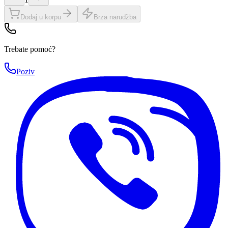
Dodaj u korpu
Brza narudžba
Trebate pomoć?
Poziv