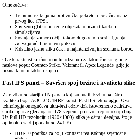
Omogućava:
Trenutnu reakciju na protivničke pokrete u pucačinama iz
prvog lica (FPS).
Savršeno glatko praćenje objekata u brzim trkačkim
simulacijama.
Smanjenje zamora očiju tokom dugotrajnih sesija igranja
zahvaljujući fluidnijem prikazu.
Kristalno jasnu sliku čak i u najintenzivnijim scenama borbe.
Ove karakteristike čine monitor idealnim za takmičarsko igranje
naslova poput Counter-Strike, Valorant ili Apex Legends, gdje je
brzina ključni faktor uspjeha.
Fast IPS panel – Savršen spoj brzine i kvaliteta slike
Za razliku od starijih TN panela koji su nudili brzinu na uštrb
kvaliteta boja, AOC 24G4HRE koristi Fast IPS tehnologiju. Ova
tehnologija omogućava ultra-brzi odziv dok istovremeno zadržava
široke uglove gledanja od 178 stepeni i preciznu reprodukciju boja.
Uz Full HD rezoluciju (1920×1080), slika je oštra i detaljna, što je
optimalno za dijagonalu od 24 inča.
HDR10 podrška za bolji kontrast i realističnije svjetlosne
efekte.