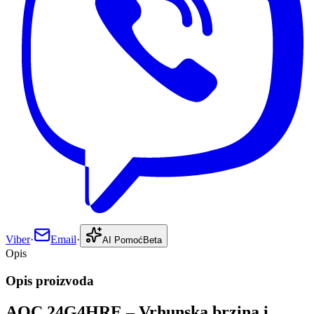
Viber
·
Email
·
AI Pomoć
Beta
Opis
Opis proizvoda
AOC 24G4HRE – Vrhunska brzina i