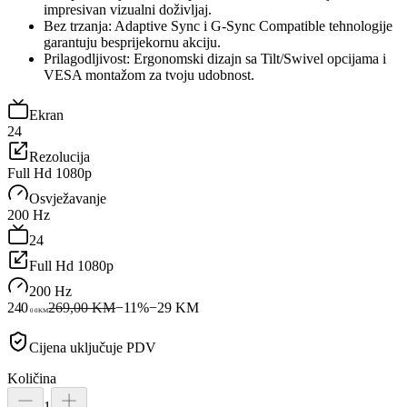
impresivan vizualni doživljaj.
Bez trzanja: Adaptive Sync i G-Sync Compatible tehnologije
garantuju besprijekornu akciju.
Prilagodljivost: Ergonomski dizajn sa Tilt/Swivel opcijama i
VESA montažom za tvoju udobnost.
Ekran
24
Rezolucija
Full Hd 1080p
Osvježavanje
200 Hz
24
Full Hd 1080p
200 Hz
240
269,00 KM
−
11
%
−
29
KM
00
KM
Cijena uključuje PDV
Količina
1