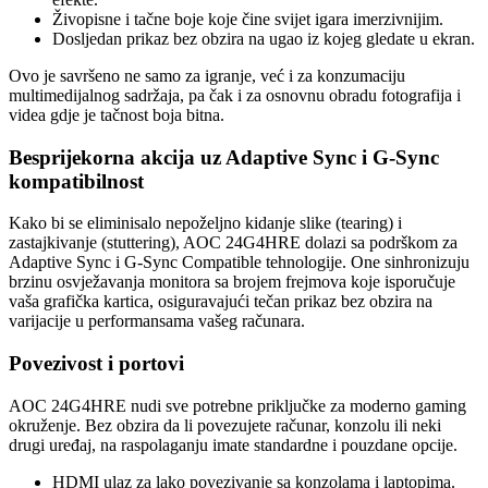
Živopisne i tačne boje koje čine svijet igara imerzivnijim.
Dosljedan prikaz bez obzira na ugao iz kojeg gledate u ekran.
Ovo je savršeno ne samo za igranje, već i za konzumaciju
multimedijalnog sadržaja, pa čak i za osnovnu obradu fotografija i
videa gdje je tačnost boja bitna.
Besprijekorna akcija uz Adaptive Sync i G-Sync
kompatibilnost
Kako bi se eliminisalo nepoželjno kidanje slike (tearing) i
zastajkivanje (stuttering), AOC 24G4HRE dolazi sa podrškom za
Adaptive Sync i G-Sync Compatible tehnologije. One sinhronizuju
brzinu osvježavanja monitora sa brojem frejmova koje isporučuje
vaša grafička kartica, osiguravajući tečan prikaz bez obzira na
varijacije u performansama vašeg računara.
Povezivost i portovi
AOC 24G4HRE nudi sve potrebne priključke za moderno gaming
okruženje. Bez obzira da li povezujete računar, konzolu ili neki
drugi uređaj, na raspolaganju imate standardne i pouzdane opcije.
HDMI ulaz za lako povezivanje sa konzolama i laptopima.