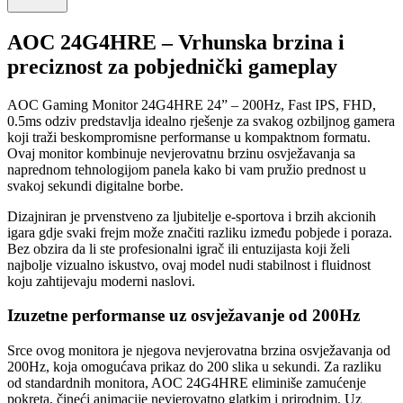
AOC 24G4HRE – Vrhunska brzina i
preciznost za pobjednički gameplay
AOC Gaming Monitor 24G4HRE 24” – 200Hz, Fast IPS, FHD,
0.5ms odziv predstavlja idealno rješenje za svakog ozbiljnog gamera
koji traži beskompromisne performanse u kompaktnom formatu.
Ovaj monitor kombinuje nevjerovatnu brzinu osvježavanja sa
naprednom tehnologijom panela kako bi vam pružio prednost u
svakoj sekundi digitalne borbe.
Dizajniran je prvenstveno za ljubitelje e-sportova i brzih akcionih
igara gdje svaki frejm može značiti razliku između pobjede i poraza.
Bez obzira da li ste profesionalni igrač ili entuzijasta koji želi
najbolje vizualno iskustvo, ovaj model nudi stabilnost i fluidnost
koju zahtijevaju moderni naslovi.
Izuzetne performanse uz osvježavanje od 200Hz
Srce ovog monitora je njegova nevjerovatna brzina osvježavanja od
200Hz, koja omogućava prikaz do 200 slika u sekundi. Za razliku
od standardnih monitora, AOC 24G4HRE eliminiše zamućenje
pokreta, čineći animacije nevjerovatno glatkim i prirodnim. Uz