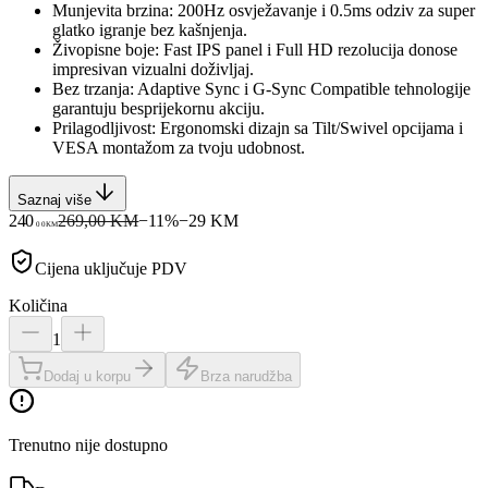
Munjevita brzina: 200Hz osvježavanje i 0.5ms odziv za super
glatko igranje bez kašnjenja.
Živopisne boje: Fast IPS panel i Full HD rezolucija donose
impresivan vizualni doživljaj.
Bez trzanja: Adaptive Sync i G-Sync Compatible tehnologije
garantuju besprijekornu akciju.
Prilagodljivost: Ergonomski dizajn sa Tilt/Swivel opcijama i
VESA montažom za tvoju udobnost.
Saznaj više
240
269,00 KM
−
11
%
−
29
KM
00
KM
Cijena uključuje PDV
Količina
1
Dodaj u korpu
Brza narudžba
Trenutno nije dostupno