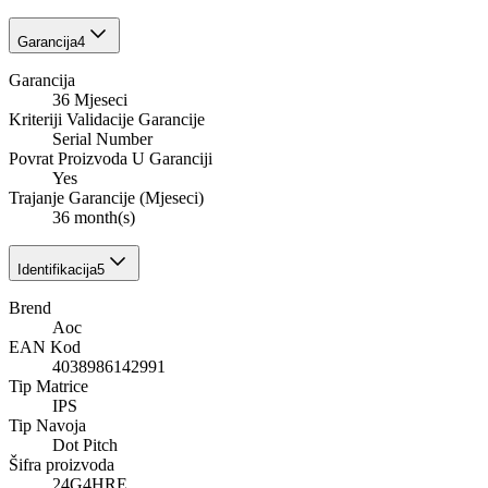
Garancija
4
Garancija
36 Mjeseci
Kriteriji Validacije Garancije
Serial Number
Povrat Proizvoda U Garanciji
Yes
Trajanje Garancije (Mjeseci)
36 month(s)
Identifikacija
5
Brend
Aoc
EAN Kod
4038986142991
Tip Matrice
IPS
Tip Navoja
Dot Pitch
Šifra proizvoda
24G4HRE