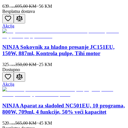
639
695,00 KM
−
56
KM
00
KM
Besplatna dostava
Akcija
NINJA Sokovnik za hladno presanje JC151EU,
150W, 887ml, Kontrola pulpe, Tihi motor
325
350,00 KM
−
25
KM
00
KM
Dostupno
Akcija
NINJA Aparat za sladoled NC501EU, 10 programa,
800W, 709ml, 4 funkcije, 50% veći kapacitet
520
565,00 KM
−
45
KM
00
KM