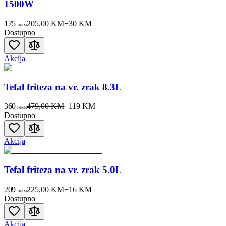
1500W
175
205,00 KM
−
30
KM
00
KM
Dostupno
Akcija
Tefal friteza na vr. zrak 8.3L
360
479,00 KM
−
119
KM
00
KM
Dostupno
Akcija
Tefal friteza na vr. zrak 5.0L
209
225,00 KM
−
16
KM
00
KM
Dostupno
Akcija