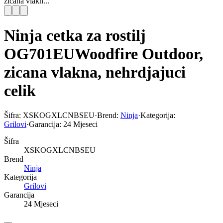
zicana vlakn...
Ninja cetka za rostilj
OG701EUWoodfire Outdoor,
zicana vlakna, nehrdjajuci
celik
Šifra:
XSKOGXLCNBSEU
·
Brend:
Ninja
·
Kategorija:
Grilovi
·
Garancija:
24 Mjeseci
Šifra
XSKOGXLCNBSEU
Brend
Ninja
Kategorija
Grilovi
Garancija
24 Mjeseci