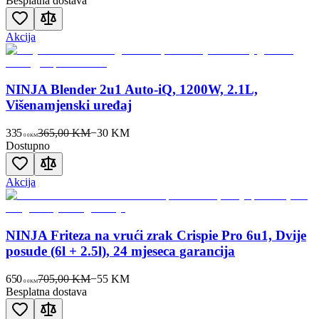
Besplatna dostava
Akcija
NINJA Blender 2u1 Auto-iQ, 1200W, 2.1L,
Višenamjenski uređaj
335
365,00 KM
−
30
KM
00
KM
Dostupno
Akcija
NINJA Friteza na vrući zrak Crispie Pro 6u1, Dvije
posude (6l + 2.5l), 24 mjeseca garancija
650
705,00 KM
−
55
KM
00
KM
Besplatna dostava