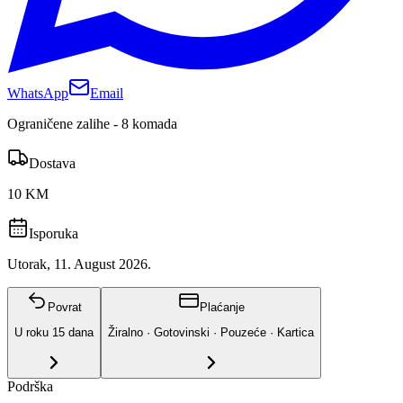
WhatsApp
Email
Ograničene zalihe - 8 komada
Dostava
10 KM
Isporuka
Utorak, 11. August 2026.
Povrat
Plaćanje
U roku
15
dana
Žiralno · Gotovinski · Pouzeće · Kartica
Podrška