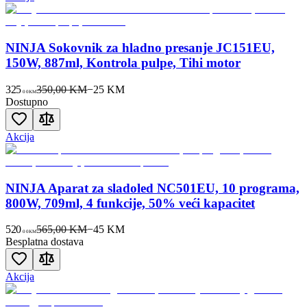
NINJA Sokovnik za hladno presanje JC151EU,
150W, 887ml, Kontrola pulpe, Tihi motor
325
350,00 KM
−
25
KM
00
KM
Dostupno
Akcija
NINJA Aparat za sladoled NC501EU, 10 programa,
800W, 709ml, 4 funkcije, 50% veći kapacitet
520
565,00 KM
−
45
KM
00
KM
Besplatna dostava
Akcija