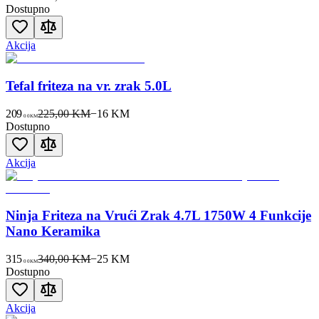
Dostupno
Akcija
Tefal friteza na vr. zrak 5.0L
209
225,00 KM
−
16
KM
00
KM
Dostupno
Akcija
Ninja Friteza na Vrući Zrak 4.7L 1750W 4 Funkcije
Nano Keramika
315
340,00 KM
−
25
KM
00
KM
Dostupno
Akcija