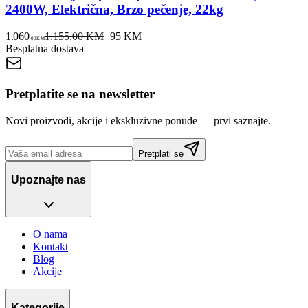
2400W, Električna, Brzo pečenje, 22kg
1.060
1.155,00 KM
−
95
KM
00
KM
Besplatna dostava
Pretplatite se na newsletter
Novi proizvodi, akcije i ekskluzivne ponude — prvi saznajte.
Pretplati se
Upoznajte nas
O nama
Kontakt
Blog
Akcije
Kategorije