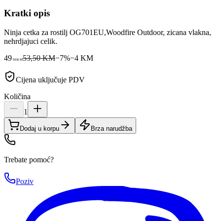
Kratki opis
Ninja cetka za rostilj OG701EU,Woodfire Outdoor, zicana vlakna,
nehrdjajuci celik.
49
53,50 KM
−
7
%
−
4
KM
90
KM
Cijena uključuje PDV
Količina
1
Dodaj u korpu
Brza narudžba
Trebate pomoć?
Poziv