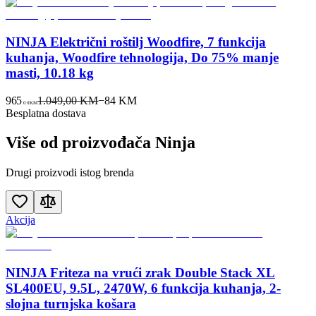
NINJA Električni roštilj Woodfire, 7 funkcija
kuhanja, Woodfire tehnologija, Do 75% manje
masti, 10.18 kg
965
1.049,00 KM
−
84
KM
00
KM
Besplatna dostava
Više od proizvođača
Ninja
Drugi proizvodi istog brenda
Akcija
NINJA Friteza na vrući zrak Double Stack XL
SL400EU, 9.5L, 2470W, 6 funkcija kuhanja, 2-
slojna turnjska košara