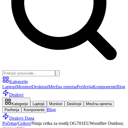
Kategorije
Laptopi
Monitori
Desktopi
Mrežna oprema
Periferija
Komponente
Blog
Dealovi
Kategorije
Laptopi
Monitori
Desktopi
Mrežna oprema
Blog
Periferija
Komponente
Dealovi Dana
Početna
/
Grilovi
/
Ninja cetka za rostilj OG701EUWoodfire Outdoor,