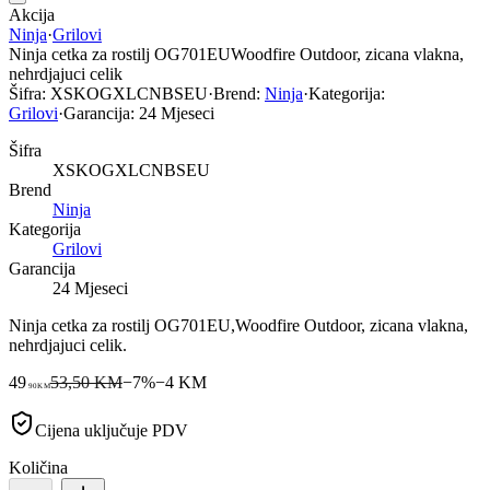
Akcija
Ninja
·
Grilovi
Ninja cetka za rostilj OG701EUWoodfire Outdoor, zicana vlakna,
nehrdjajuci celik
Šifra:
XSKOGXLCNBSEU
·
Brend:
Ninja
·
Kategorija:
Grilovi
·
Garancija:
24 Mjeseci
Šifra
XSKOGXLCNBSEU
Brend
Ninja
Kategorija
Grilovi
Garancija
24 Mjeseci
Ninja cetka za rostilj OG701EU,Woodfire Outdoor, zicana vlakna,
nehrdjajuci celik.
49
53,50 KM
−
7
%
−
4
KM
90
KM
Cijena uključuje PDV
Količina