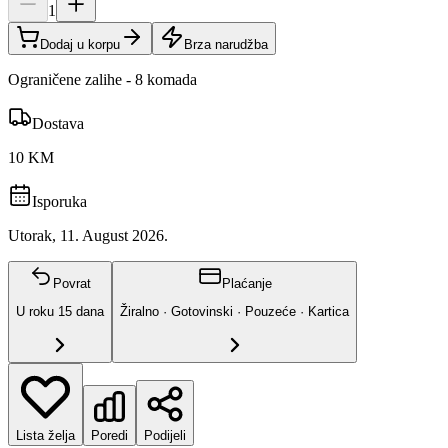
1
Dodaj u korpu
Brza narudžba
Ograničene zalihe - 8 komada
Dostava
10 KM
Isporuka
Utorak, 11. August 2026.
Povrat
Plaćanje
U roku
15
dana
Žiralno · Gotovinski · Pouzeće · Kartica
Lista želja
Poredi
Podijeli