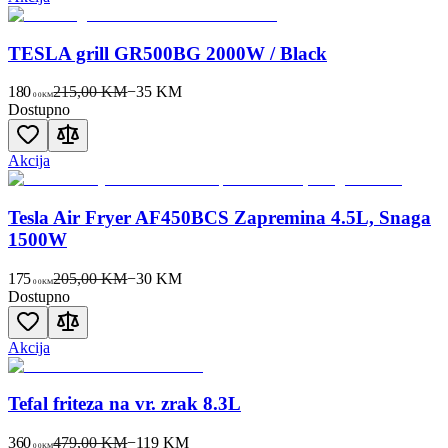
TESLA grill GR500BG 2000W / Black
180
215,00 KM
−
35
KM
00
KM
Dostupno
Akcija
Tesla Air Fryer AF450BCS Zapremina 4.5L, Snaga
1500W
175
205,00 KM
−
30
KM
00
KM
Dostupno
Akcija
Tefal friteza na vr. zrak 8.3L
360
479,00 KM
−
119
KM
00
KM