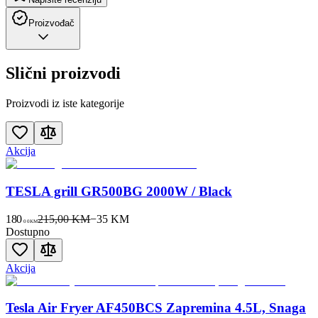
Proizvođač
Slični proizvodi
Proizvodi iz iste kategorije
Akcija
TESLA grill GR500BG 2000W / Black
180
215,00 KM
−
35
KM
00
KM
Dostupno
Akcija
Tesla Air Fryer AF450BCS Zapremina 4.5L, Snaga