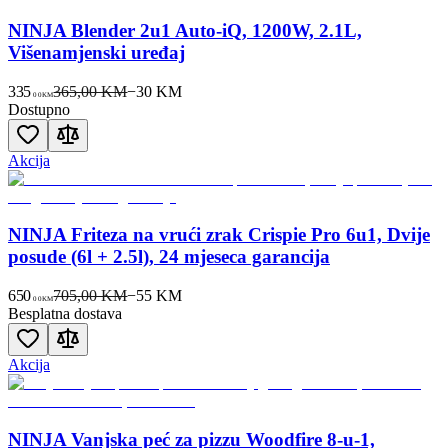
NINJA Blender 2u1 Auto-iQ, 1200W, 2.1L,
Višenamjenski uređaj
335
365,00 KM
−
30
KM
00
KM
Dostupno
Akcija
NINJA Friteza na vrući zrak Crispie Pro 6u1, Dvije
posude (6l + 2.5l), 24 mjeseca garancija
650
705,00 KM
−
55
KM
00
KM
Besplatna dostava
Akcija
NINJA Vanjska peć za pizzu Woodfire 8-u-1,