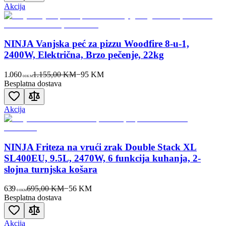
Akcija
NINJA Vanjska peć za pizzu Woodfire 8-u-1,
2400W, Električna, Brzo pečenje, 22kg
1.060
1.155,00 KM
−
95
KM
00
KM
Besplatna dostava
Akcija
NINJA Friteza na vrući zrak Double Stack XL
SL400EU, 9.5L, 2470W, 6 funkcija kuhanja, 2-
slojna turnjska košara
639
695,00 KM
−
56
KM
00
KM
Besplatna dostava
Akcija