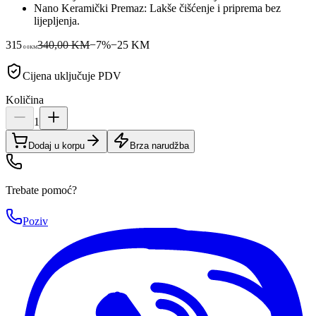
Nano Keramički Premaz: Lakše čišćenje i priprema bez
lijepljenja.
315
340,00 KM
−
7
%
−
25
KM
00
KM
Cijena uključuje PDV
Količina
1
Dodaj u korpu
Brza narudžba
Trebate pomoć?
Poziv