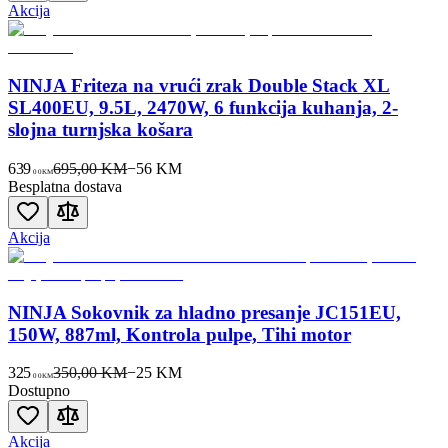
Akcija
NINJA Friteza na vrući zrak Double Stack XL
SL400EU, 9.5L, 2470W, 6 funkcija kuhanja, 2-
slojna turnjska košara
639
695,00 KM
−
56
KM
00
KM
Besplatna dostava
Akcija
NINJA Sokovnik za hladno presanje JC151EU,
150W, 887ml, Kontrola pulpe, Tihi motor
325
350,00 KM
−
25
KM
00
KM
Dostupno
Akcija