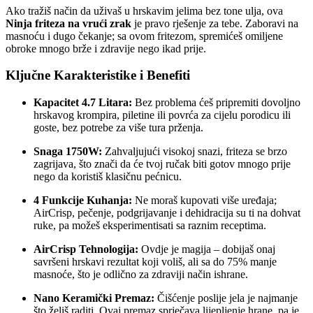
Ako tražiš način da uživaš u hrskavim jelima bez tone ulja, ova
Ninja friteza na vrući zrak
je pravo rješenje za tebe. Zaboravi na
masnoću i dugo čekanje; sa ovom fritezom, spremićeš omiljene
obroke mnogo brže i zdravije nego ikad prije.
Ključne Karakteristike i Benefiti
Kapacitet 4.7 Litara:
Bez problema ćeš pripremiti dovoljno
hrskavog krompira, piletine ili povrća za cijelu porodicu ili
goste, bez potrebe za više tura prženja.
Snaga 1750W:
Zahvaljujući visokoj snazi, friteza se brzo
zagrijava, što znači da će tvoj ručak biti gotov mnogo prije
nego da koristiš klasičnu pećnicu.
4 Funkcije Kuhanja:
Ne moraš kupovati više uređaja;
AirCrisp, pečenje, podgrijavanje i dehidracija su ti na dohvat
ruke, pa možeš eksperimentisati sa raznim receptima.
AirCrisp Tehnologija:
Ovdje je magija – dobijaš onaj
savršeni hrskavi rezultat koji voliš, ali sa do 75% manje
masnoće, što je odlično za zdraviji način ishrane.
Nano Keramički Premaz:
Čišćenje poslije jela je najmanje
što želiš raditi. Ovaj premaz sprječava lijepljenje hrane, pa je