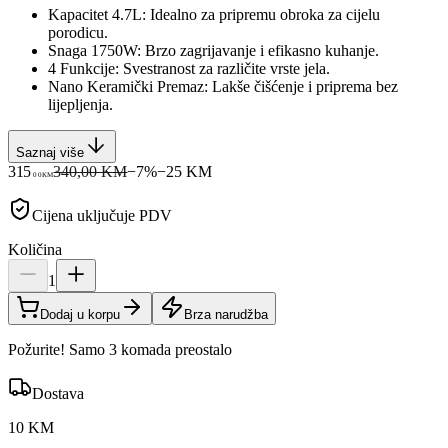
Kapacitet 4.7L: Idealno za pripremu obroka za cijelu
porodicu.
Snaga 1750W: Brzo zagrijavanje i efikasno kuhanje.
4 Funkcije: Svestranost za različite vrste jela.
Nano Keramički Premaz: Lakše čišćenje i priprema bez
lijepljenja.
Saznaj više
315
340,00 KM
−
7
%
−
25
KM
00
KM
Cijena uključuje PDV
Količina
1
Dodaj u korpu
Brza narudžba
Požurite! Samo 3 komada preostalo
Dostava
10 KM