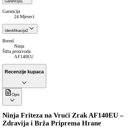
Garancija
1
Garancija
24 Mjeseci
Identifikacija
2
Brend
Ninja
Šifra proizvoda
AF140EU
Recenzije kupaca
Opis
Ninja Friteza na Vrući Zrak AF140EU –
Zdravija i Brža Priprema Hrane