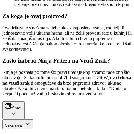
čišćenje brzo i bez muke, često samo brisanje vlažnom krpom.
Za koga je ovaj proizvod?
Ova friteza je savršena za tebe ako si zaposlena osoba, roditelj ili
jednostavno voliš ukusnu hranu, ali ne želiš provesti sate u kuhinji ili
želiš da smanjiš unos ulja. Ako ti je bitna brzina pripreme i
jednostavnost čišćenja nakon obroka, ovo je uređaj koji će ti olakšati
svakodnevnicu.
Zašto izabrati Ninja Fritezu na Vrući Zrak?
Ninja je poznata po tome što pravi uređaje koji stvarno rade ono što
obećavaju. Sa kapacitetom od 4.7L i snagom od 1750W, ova
friteza
na vrući zrak
ti omogućava da brzo pripremiš zdrave i ukusne
obroke. Ne gubi vrijeme na staromodne metode – klikni “Dodaj u
korpu” i počni uživati u hrskavim obrocima već sutra!
Spec.
Napajanje
1