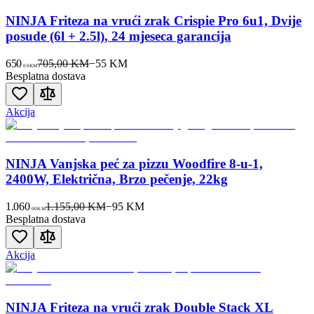
NINJA Friteza na vrući zrak Crispie Pro 6u1, Dvije
posude (6l + 2.5l), 24 mjeseca garancija
650
705,00 KM
−
55
KM
00
KM
Besplatna dostava
Akcija
NINJA Vanjska peć za pizzu Woodfire 8-u-1,
2400W, Električna, Brzo pečenje, 22kg
1.060
1.155,00 KM
−
95
KM
00
KM
Besplatna dostava
Akcija
NINJA Friteza na vrući zrak Double Stack XL