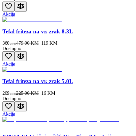
Akcija
Tefal friteza na vr. zrak 8.3L
360
479,00 KM
−
119
KM
00
KM
Dostupno
Akcija
Tefal friteza na vr. zrak 5.0L
209
225,00 KM
−
16
KM
00
KM
Dostupno
Akcija