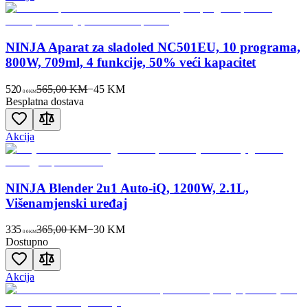
NINJA Aparat za sladoled NC501EU, 10 programa,
800W, 709ml, 4 funkcije, 50% veći kapacitet
520
565,00 KM
−
45
KM
00
KM
Besplatna dostava
Akcija
NINJA Blender 2u1 Auto-iQ, 1200W, 2.1L,
Višenamjenski uređaj
335
365,00 KM
−
30
KM
00
KM
Dostupno
Akcija