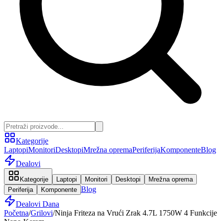
Kategorije
Laptopi
Monitori
Desktopi
Mrežna oprema
Periferija
Komponente
Blog
Dealovi
Kategorije
Laptopi
Monitori
Desktopi
Mrežna oprema
Blog
Periferija
Komponente
Dealovi Dana
Početna
/
Grilovi
/
Ninja Friteza na Vrući Zrak 4.7L 1750W 4 Funkcije