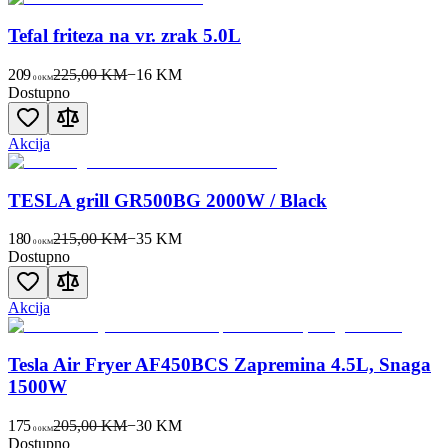
Tefal friteza na vr. zrak 5.0L
209
225,00 KM
−
16
KM
00
KM
Dostupno
Akcija
TESLA grill GR500BG 2000W / Black
180
215,00 KM
−
35
KM
00
KM
Dostupno
Akcija
Tesla Air Fryer AF450BCS Zapremina 4.5L, Snaga
1500W
175
205,00 KM
−
30
KM
00
KM
Dostupno