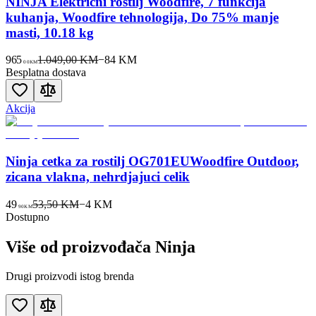
NINJA Električni roštilj Woodfire, 7 funkcija
kuhanja, Woodfire tehnologija, Do 75% manje
masti, 10.18 kg
965
1.049,00 KM
−
84
KM
00
KM
Besplatna dostava
Akcija
Ninja cetka za rostilj OG701EUWoodfire Outdoor,
zicana vlakna, nehrdjajuci celik
49
53,50 KM
−
4
KM
90
KM
Dostupno
Više od proizvođača
Ninja
Drugi proizvodi istog brenda