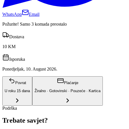
WhatsApp
Email
Požurite! Samo 3 komada preostalo
Dostava
10 KM
Isporuka
Ponedjeljak, 10. August 2026.
Povrat
Plaćanje
U roku
15
dana
Žiralno · Gotovinski · Pouzeće · Kartica
Podrška
Trebate savjet?