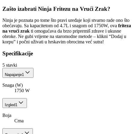
Zašto izabrati Ninja Fritezu na Vrući Zrak?
Ninja je poznata po tome što pravi uređaje koji stvarno rade ono što
obećavaju. Sa kapacitetom od 4.7L i snagom od 1750W, ova
friteza
na vrući zrak
ti omogućava da brzo pripremiš zdrave i ukusne
obroke. Ne gubi vrijeme na staromodne metode – klikni “Dodaj u
korpu” i počni uživati u hrskavim obrocima već sutra!
Specifikacije
5
stavki
Napajanje
1
Snaga (W)
1750 W
Izgled
1
Boja
Crna