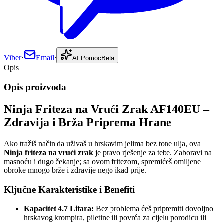
Viber
·
Email
·
AI Pomoć
Beta
Opis
Opis proizvoda
Ninja Friteza na Vrući Zrak AF140EU –
Zdravija i Brža Priprema Hrane
Ako tražiš način da uživaš u hrskavim jelima bez tone ulja, ova
Ninja friteza na vrući zrak
je pravo rješenje za tebe. Zaboravi na
masnoću i dugo čekanje; sa ovom fritezom, spremićeš omiljene
obroke mnogo brže i zdravije nego ikad prije.
Ključne Karakteristike i Benefiti
Kapacitet 4.7 Litara:
Bez problema ćeš pripremiti dovoljno
hrskavog krompira, piletine ili povrća za cijelu porodicu ili