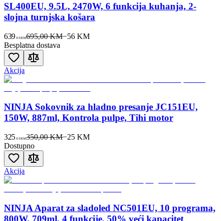
SL400EU, 9.5L, 2470W, 6 funkcija kuhanja, 2-
slojna turnjska košara
639
695,00 KM
−
56
KM
00
KM
Besplatna dostava
Akcija
NINJA Sokovnik za hladno presanje JC151EU,
150W, 887ml, Kontrola pulpe, Tihi motor
325
350,00 KM
−
25
KM
00
KM
Dostupno
Akcija
NINJA Aparat za sladoled NC501EU, 10 programa,
800W, 709ml, 4 funkcije, 50% veći kapacitet