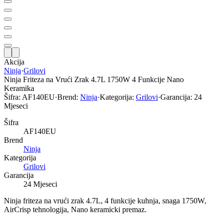
Akcija
Ninja
·
Grilovi
Ninja Friteza na Vrući Zrak 4.7L 1750W 4 Funkcije Nano
Keramika
Šifra:
AF140EU
·
Brend:
Ninja
·
Kategorija:
Grilovi
·
Garancija:
24
Mjeseci
Šifra
AF140EU
Brend
Ninja
Kategorija
Grilovi
Garancija
24 Mjeseci
Ninja friteza na vrući zrak 4.7L, 4 funkcije kuhnja, snaga 1750W,
AirCrisp tehnologija, Nano keramicki premaz.