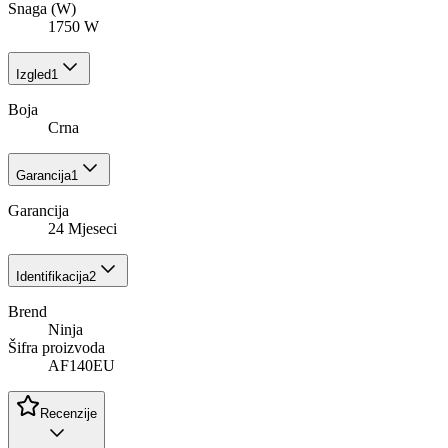
Snaga (W)
1750 W
Izgled
1
Boja
Crna
Garancija
1
Garancija
24 Mjeseci
Identifikacija
2
Brend
Ninja
Šifra proizvoda
AF140EU
Recenzije