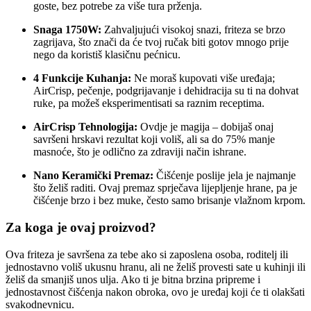
goste, bez potrebe za više tura prženja.
Snaga 1750W:
Zahvaljujući visokoj snazi, friteza se brzo
zagrijava, što znači da će tvoj ručak biti gotov mnogo prije
nego da koristiš klasičnu pećnicu.
4 Funkcije Kuhanja:
Ne moraš kupovati više uređaja;
AirCrisp, pečenje, podgrijavanje i dehidracija su ti na dohvat
ruke, pa možeš eksperimentisati sa raznim receptima.
AirCrisp Tehnologija:
Ovdje je magija – dobijaš onaj
savršeni hrskavi rezultat koji voliš, ali sa do 75% manje
masnoće, što je odlično za zdraviji način ishrane.
Nano Keramički Premaz:
Čišćenje poslije jela je najmanje
što želiš raditi. Ovaj premaz sprječava lijepljenje hrane, pa je
čišćenje brzo i bez muke, često samo brisanje vlažnom krpom.
Za koga je ovaj proizvod?
Ova friteza je savršena za tebe ako si zaposlena osoba, roditelj ili
jednostavno voliš ukusnu hranu, ali ne želiš provesti sate u kuhinji ili
želiš da smanjiš unos ulja. Ako ti je bitna brzina pripreme i
jednostavnost čišćenja nakon obroka, ovo je uređaj koji će ti olakšati
svakodnevnicu.