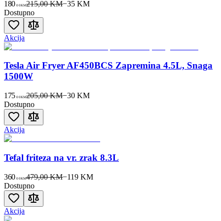
180
215,00 KM
−
35
KM
00
KM
Dostupno
Akcija
Tesla Air Fryer AF450BCS Zapremina 4.5L, Snaga
1500W
175
205,00 KM
−
30
KM
00
KM
Dostupno
Akcija
Tefal friteza na vr. zrak 8.3L
360
479,00 KM
−
119
KM
00
KM
Dostupno
Akcija