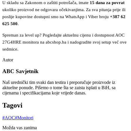
U skladu sa Zakonom o zaštiti potrošača, imate
15 dana za povrat
ukoliko proizvod ne odgovara očekivanjima. Za sva pitanja prije ili
poslije kupovine dostupni smo na WhatsApp i Viber broju
+387 62
625 500
.
Spreman za level up? Pogledajte aktuelnu cijenu i dostupnost AOC
27G4HRE monitora na abcshop.ba i nadogradite svoj setup već ove
sedmice.
Autor
ABC Savjetnik
Naš urednički tim svaki dan testira i preporučuje proizvode iz
aktuelne ponude. Pišemo o tome šta se zaista isplati u BiH, sa
cijenama i specifikacijama koje vrijede danas.
Tagovi
#
AOC
#
Monitori
Možda vas zanima