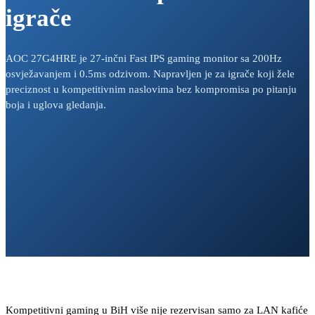
igrače
AOC 27G4HRE je 27-inčni Fast IPS gaming monitor sa 200Hz
osvježavanjem i 0.5ms odzivom. Napravljen je za igrače koji žele
preciznost u kompetitivnim naslovima bez kompromisa po pitanju
boja i uglova gledanja.
Kompetitivni gaming u BiH više nije rezervisan samo za LAN kafiće