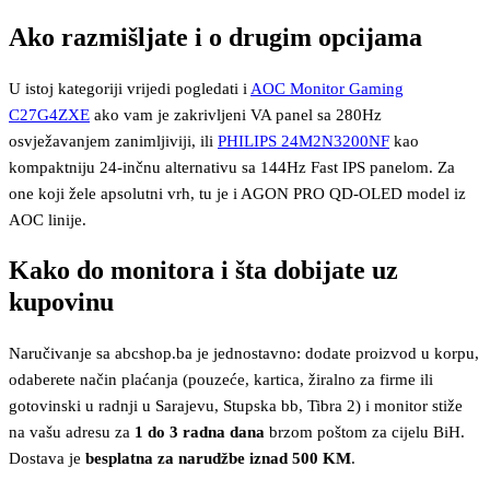
Ako razmišljate i o drugim opcijama
U istoj kategoriji vrijedi pogledati i
AOC Monitor Gaming
C27G4ZXE
ako vam je zakrivljeni VA panel sa 280Hz
osvježavanjem zanimljiviji, ili
PHILIPS 24M2N3200NF
kao
kompaktniju 24-inčnu alternativu sa 144Hz Fast IPS panelom. Za
one koji žele apsolutni vrh, tu je i AGON PRO QD-OLED model iz
AOC linije.
Kako do monitora i šta dobijate uz
kupovinu
Naručivanje sa abcshop.ba je jednostavno: dodate proizvod u korpu,
odaberete način plaćanja (pouzeće, kartica, žiralno za firme ili
gotovinski u radnji u Sarajevu, Stupska bb, Tibra 2) i monitor stiže
na vašu adresu za
1 do 3 radna dana
brzom poštom za cijelu BiH.
Dostava je
besplatna za narudžbe iznad 500 KM
.