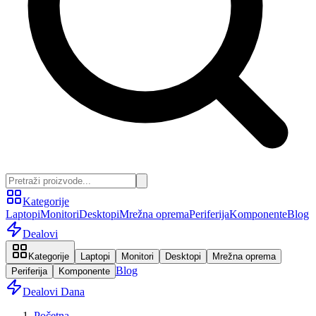
Kategorije
Laptopi
Monitori
Desktopi
Mrežna oprema
Periferija
Komponente
Blog
Dealovi
Kategorije
Laptopi
Monitori
Desktopi
Mrežna oprema
Blog
Periferija
Komponente
Dealovi Dana
Početna