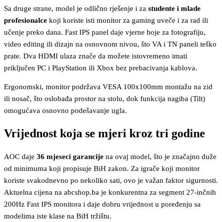
Sa druge strane, model je odlično rješenje i za
studente i mlade
profesionalce
koji koriste isti monitor za gaming uveče i za rad ili
učenje preko dana. Fast IPS panel daje vjerne boje za fotografiju,
video editing ili dizajn na osnovnom nivou, što VA i TN paneli teško
prate. Dva HDMI ulaza znače da možete istovremeno imati
priključen PC i PlayStation ili Xbox bez prebacivanja kablova.
Ergonomski, monitor podržava VESA 100x100mm montažu na zid
ili nosač, što oslobađa prostor na stolu, dok funkcija nagiba (Tilt)
omogućava osnovno podešavanje ugla.
Vrijednost koja se mjeri kroz tri godine
AOC daje
36 mjeseci garancije
na ovaj model, što je značajno duže
od minimuma koji propisuje BiH zakon. Za igrače koji monitor
koriste svakodnevno po nekoliko sati, ovo je važan faktor sigurnosti.
Aktuelna cijena na abcshop.ba je konkurentna za segment 27-inčnih
200Hz Fast IPS monitora i daje dobru vrijednost u poređenju sa
modelima iste klase na BiH tržištu.