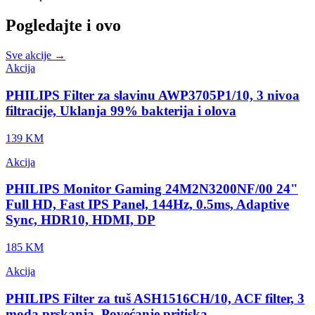
Pogledajte i ovo
Sve akcije →
Akcija
PHILIPS Filter za slavinu AWP3705P1/10, 3 nivoa
filtracije, Uklanja 99% bakterija i olova
139 KM
Akcija
PHILIPS Monitor Gaming 24M2N3200NF/00 24"
Full HD, Fast IPS Panel, 144Hz, 0.5ms, Adaptive
Sync, HDR10, HDMI, DP
185 KM
Akcija
PHILIPS Filter za tuš ASH1516CH/10, ACF filter, 3
moda prskanja, Povećanje pritiska