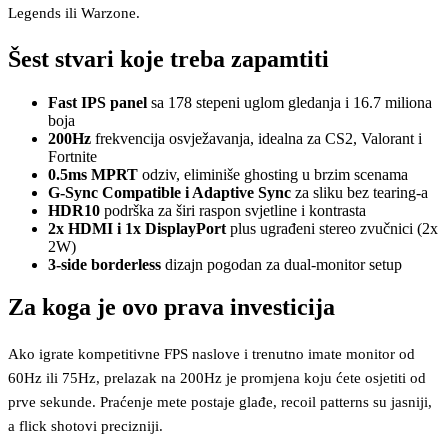
Legends ili Warzone.
Šest stvari koje treba zapamtiti
Fast IPS panel
sa 178 stepeni uglom gledanja i 16.7 miliona
boja
200Hz
frekvencija osvježavanja, idealna za CS2, Valorant i
Fortnite
0.5ms MPRT
odziv, eliminiše ghosting u brzim scenama
G-Sync Compatible i Adaptive Sync
za sliku bez tearing-a
HDR10
podrška za širi raspon svjetline i kontrasta
2x HDMI i 1x DisplayPort
plus ugrađeni stereo zvučnici (2x
2W)
3-side borderless
dizajn pogodan za dual-monitor setup
Za koga je ovo prava investicija
Ako igrate kompetitivne FPS naslove i trenutno imate monitor od
60Hz ili 75Hz, prelazak na 200Hz je promjena koju ćete osjetiti od
prve sekunde. Praćenje mete postaje glađe, recoil patterns su jasniji,
a flick shotovi precizniji.