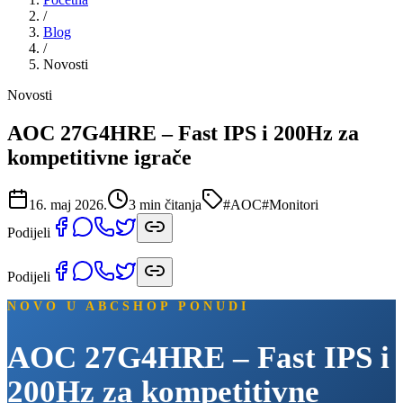
/
Blog
/
Novosti
Novosti
AOC 27G4HRE – Fast IPS i 200Hz za
kompetitivne igrače
16. maj 2026.
3
min čitanja
#
AOC
#
Monitori
Podijeli
Podijeli
NOVO U ABCSHOP PONUDI
AOC 27G4HRE – Fast IPS i
200Hz za kompetitivne