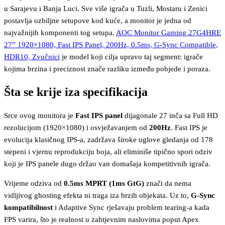
u Sarajevu i Banja Luci. Sve više igrača u Tuzli, Mostaru i Zenici
postavlja ozbiljne setupove kod kuće, a monitor je jedna od
najvažnijih komponenti tog setupa.
AOC Monitor Gaming 27G4HRE
27” 1920×1080, Fast IPS Panel, 200Hz, 0.5ms, G-Sync Compatible,
HDR10, Zvučnici
je model koji cilja upravo taj segment: igrače
kojima brzina i preciznost znače razliku između pobjede i poraza.
Šta se krije iza specifikacija
Srce ovog monitora je
Fast IPS panel
dijagonale 27 inča sa Full HD
rezolucijom (1920×1080) i osvježavanjem od
200Hz
. Fast IPS je
evolucija klasičnog IPS-a, zadržava široke uglove gledanja od 178
stepeni i vjernu reprodukciju boja, ali eliminiše tipično spori odziv
koji je IPS panele dugo držao van domašaja kompetitivnih igrača.
Vrijeme odziva od
0.5ms MPRT (1ms GtG)
znači da nema
vidljivog ghosting efekta ni traga iza brzih objekata. Uz to,
G-Sync
kompatibilnost
i Adaptive Sync rješavaju problem tearing-a kada
FPS varira, što je realnost u zahtjevnim naslovima poput Apex