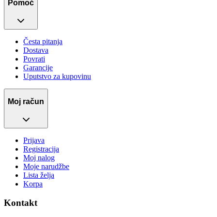
Pomoć
Česta pitanja
Dostava
Povrati
Garancije
Uputstvo za kupovinu
Moj račun
Prijava
Registracija
Moj nalog
Moje narudžbe
Lista želja
Korpa
Kontakt