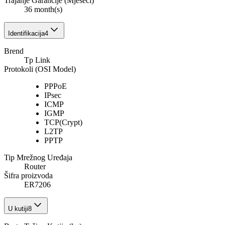
Trajanje Garancije (Mjeseci)
36 month(s)
Identifikacija
4
Brend
Tp Link
Protokoli (OSI Model)
PPPoE
IPsec
ICMP
IGMP
TCP(Crypt)
L2TP
PPTP
Tip Mrežnog Uređaja
Router
Šifra proizvoda
ER7206
U kutiji
8