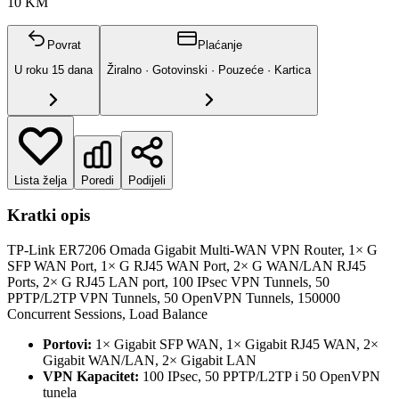
10 KM
Povrat
Plaćanje
U roku
15
dana
Žiralno · Gotovinski · Pouzeće · Kartica
Lista želja
Poredi
Podijeli
Kratki opis
TP-Link ER7206 Omada Gigabit Multi-WAN VPN Router, 1× G
SFP WAN Port, 1× G RJ45 WAN Port, 2× G WAN/LAN RJ45
Ports, 2× G RJ45 LAN port, 100 IPsec VPN Tunnels, 50
PPTP/L2TP VPN Tunnels, 50 OpenVPN Tunnels, 150000
Concurrent Sessions, Load Balance
Portovi:
1× Gigabit SFP WAN, 1× Gigabit RJ45 WAN, 2×
Gigabit WAN/LAN, 2× Gigabit LAN
VPN Kapacitet:
100 IPsec, 50 PPTP/L2TP i 50 OpenVPN
tunela