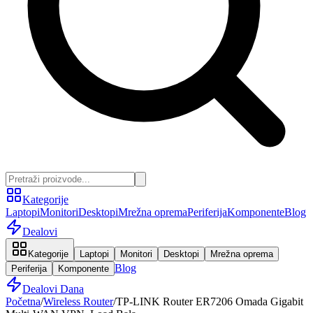
Kategorije
Laptopi
Monitori
Desktopi
Mrežna oprema
Periferija
Komponente
Blog
Dealovi
Kategorije
Laptopi
Monitori
Desktopi
Mrežna oprema
Blog
Periferija
Komponente
Dealovi Dana
Početna
/
Wireless Router
/
TP-LINK Router ER7206 Omada Gigabit