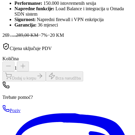
Performanse:
150.000 istovremenih sesija
Napredne funkcije:
Load Balance i integracija u Omada
SDN sistem
Sigurnost:
Napredni firewall i VPN enkripcija
Garancija:
36 mjeseci
269
289,00 KM
−
7
%
−
20
KM
00
KM
Cijena uključuje PDV
Količina
1
Dodaj u korpu
Brza narudžba
Trebate pomoć?
Poziv