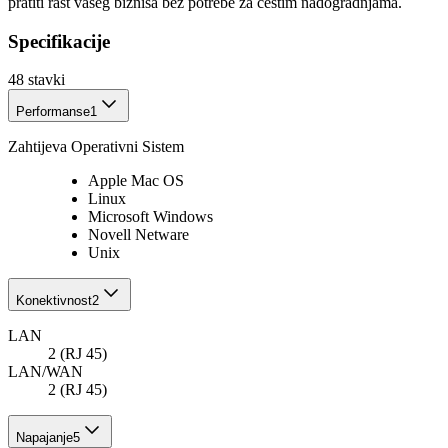
pratiti rast vašeg biznisa bez potrebe za čestim nadogradnjama.
Specifikacije
48
stavki
Performanse
1
Zahtijeva Operativni Sistem
Apple Mac OS
Linux
Microsoft Windows
Novell Netware
Unix
Konektivnost
2
LAN
2 (RJ 45)
LAN/WAN
2 (RJ 45)
Napajanje
5