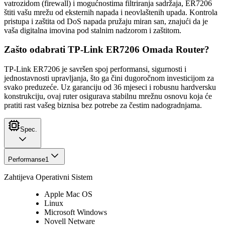
vatrozidom (firewall) i mogućnostima filtriranja sadržaja, ER7206
štiti vašu mrežu od eksternih napada i neovlaštenih upada. Kontrola
pristupa i zaštita od DoS napada pružaju miran san, znajući da je
vaša digitalna imovina pod stalnim nadzorom i zaštitom.
Zašto odabrati TP-Link ER7206 Omada Router?
TP-Link ER7206 je savršen spoj performansi, sigurnosti i
jednostavnosti upravljanja, što ga čini dugoročnom investicijom za
svako preduzeće. Uz garanciju od 36 mjeseci i robusnu hardversku
konstrukciju, ovaj ruter osigurava stabilnu mrežnu osnovu koja će
pratiti rast vašeg biznisa bez potrebe za čestim nadogradnjama.
Spec.
Performanse
1
Zahtijeva Operativni Sistem
Apple Mac OS
Linux
Microsoft Windows
Novell Netware