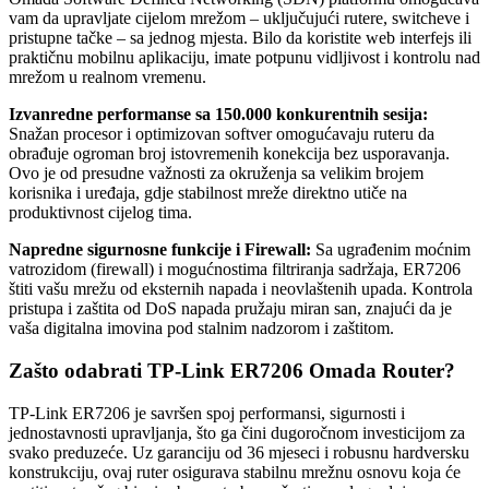
vam da upravljate cijelom mrežom – uključujući rutere, switcheve i
pristupne tačke – sa jednog mjesta. Bilo da koristite web interfejs ili
praktičnu mobilnu aplikaciju, imate potpunu vidljivost i kontrolu nad
mrežom u realnom vremenu.
Izvanredne performanse sa 150.000 konkurentnih sesija:
Snažan procesor i optimizovan softver omogućavaju ruteru da
obrađuje ogroman broj istovremenih konekcija bez usporavanja.
Ovo je od presudne važnosti za okruženja sa velikim brojem
korisnika i uređaja, gdje stabilnost mreže direktno utiče na
produktivnost cijelog tima.
Napredne sigurnosne funkcije i Firewall:
Sa ugrađenim moćnim
vatrozidom (firewall) i mogućnostima filtriranja sadržaja, ER7206
štiti vašu mrežu od eksternih napada i neovlaštenih upada. Kontrola
pristupa i zaštita od DoS napada pružaju miran san, znajući da je
vaša digitalna imovina pod stalnim nadzorom i zaštitom.
Zašto odabrati TP-Link ER7206 Omada Router?
TP-Link ER7206 je savršen spoj performansi, sigurnosti i
jednostavnosti upravljanja, što ga čini dugoročnom investicijom za
svako preduzeće. Uz garanciju od 36 mjeseci i robusnu hardversku
konstrukciju, ovaj ruter osigurava stabilnu mrežnu osnovu koja će