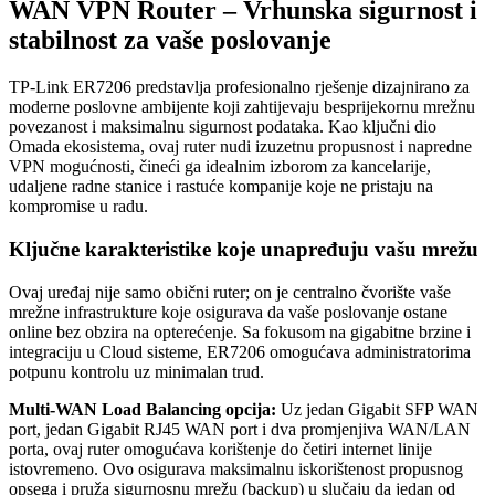
WAN VPN Router – Vrhunska sigurnost i
stabilnost za vaše poslovanje
TP-Link ER7206 predstavlja profesionalno rješenje dizajnirano za
moderne poslovne ambijente koji zahtijevaju besprijekornu mrežnu
povezanost i maksimalnu sigurnost podataka. Kao ključni dio
Omada ekosistema, ovaj ruter nudi izuzetnu propusnost i napredne
VPN mogućnosti, čineći ga idealnim izborom za kancelarije,
udaljene radne stanice i rastuće kompanije koje ne pristaju na
kompromise u radu.
Ključne karakteristike koje unapređuju vašu mrežu
Ovaj uređaj nije samo obični ruter; on je centralno čvorište vaše
mrežne infrastrukture koje osigurava da vaše poslovanje ostane
online bez obzira na opterećenje. Sa fokusom na gigabitne brzine i
integraciju u Cloud sisteme, ER7206 omogućava administratorima
potpunu kontrolu uz minimalan trud.
Multi-WAN Load Balancing opcija:
Uz jedan Gigabit SFP WAN
port, jedan Gigabit RJ45 WAN port i dva promjenjiva WAN/LAN
porta, ovaj ruter omogućava korištenje do četiri internet linije
istovremeno. Ovo osigurava maksimalnu iskorištenost propusnog
opsega i pruža sigurnosnu mrežu (backup) u slučaju da jedan od