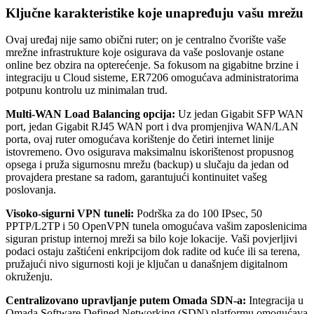
Ključne karakteristike koje unapređuju vašu mrežu
Ovaj uređaj nije samo obični ruter; on je centralno čvorište vaše
mrežne infrastrukture koje osigurava da vaše poslovanje ostane
online bez obzira na opterećenje. Sa fokusom na gigabitne brzine i
integraciju u Cloud sisteme, ER7206 omogućava administratorima
potpunu kontrolu uz minimalan trud.
Multi-WAN Load Balancing opcija:
Uz jedan Gigabit SFP WAN
port, jedan Gigabit RJ45 WAN port i dva promjenjiva WAN/LAN
porta, ovaj ruter omogućava korištenje do četiri internet linije
istovremeno. Ovo osigurava maksimalnu iskorištenost propusnog
opsega i pruža sigurnosnu mrežu (backup) u slučaju da jedan od
provajdera prestane sa radom, garantujući kontinuitet vašeg
poslovanja.
Visoko-sigurni VPN tuneli:
Podrška za do 100 IPsec, 50
PPTP/L2TP i 50 OpenVPN tunela omogućava vašim zaposlenicima
siguran pristup internoj mreži sa bilo koje lokacije. Vaši povjerljivi
podaci ostaju zaštićeni enkripcijom dok radite od kuće ili sa terena,
pružajući nivo sigurnosti koji je ključan u današnjem digitalnom
okruženju.
Centralizovano upravljanje putem Omada SDN-a:
Integracija u
Omada Software Defined Networking (SDN) platformu omogućava