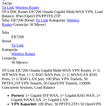
Akcija
Tp Link
·
Wireless Router
TP-LINK Router ER7206 Omada Gigabit Multi-WAN VPN, Load
Balance, IPsec/OpenVPN/PPTP/L2TP
Šifra:
ER7206
·
Brend:
Tp Link
·
Kategorija:
Wireless
Router
·
Garancija:
36 Mjeseci
Šifra
ER7206
Brend
Tp Link
Kategorija
Wireless Router
Garancija
36 Mjeseci
TP-Link ER7206 Omada Gigabit Multi-WAN VPN Router, 1× G
SFP WAN Port, 1× G RJ45 WAN Port, 2× G WAN/LAN RJ45
Ports, 2× G RJ45 LAN port, 100 IPsec VPN Tunnels, 50
PPTP/L2TP VPN Tunnels, 50 OpenVPN Tunnels, 150000
Concurrent Sessions, Load Balance
Portovi:
1× Gigabit SFP WAN, 1× Gigabit RJ45 WAN, 2×
Gigabit WAN/LAN, 2× Gigabit LAN
VPN Kapacitet:
100 IPsec, 50 PPTP/L2TP i 50 OpenVPN