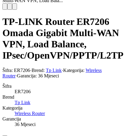
Multi-WAN VPN, Load Bala...
TP-LINK Router ER7206
Omada Gigabit Multi-WAN
VPN, Load Balance,
IPsec/OpenVPN/PPTP/L2TP
Šifra:
ER7206
·
Brend:
Tp Link
·
Kategorija:
Wireless
Router
·
Garancija:
36 Mjeseci
Šifra
ER7206
Brend
Tp Link
Kategorija
Wireless Router
Garancija
36 Mjeseci