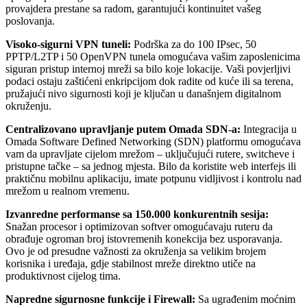
provajdera prestane sa radom, garantujući kontinuitet vašeg
poslovanja.
Visoko-sigurni VPN tuneli:
Podrška za do 100 IPsec, 50
PPTP/L2TP i 50 OpenVPN tunela omogućava vašim zaposlenicima
siguran pristup internoj mreži sa bilo koje lokacije. Vaši povjerljivi
podaci ostaju zaštićeni enkripcijom dok radite od kuće ili sa terena,
pružajući nivo sigurnosti koji je ključan u današnjem digitalnom
okruženju.
Centralizovano upravljanje putem Omada SDN-a:
Integracija u
Omada Software Defined Networking (SDN) platformu omogućava
vam da upravljate cijelom mrežom – uključujući rutere, switcheve i
pristupne tačke – sa jednog mjesta. Bilo da koristite web interfejs ili
praktičnu mobilnu aplikaciju, imate potpunu vidljivost i kontrolu nad
mrežom u realnom vremenu.
Izvanredne performanse sa 150.000 konkurentnih sesija:
Snažan procesor i optimizovan softver omogućavaju ruteru da
obrađuje ogroman broj istovremenih konekcija bez usporavanja.
Ovo je od presudne važnosti za okruženja sa velikim brojem
korisnika i uređaja, gdje stabilnost mreže direktno utiče na
produktivnost cijelog tima.
Napredne sigurnosne funkcije i Firewall:
Sa ugrađenim moćnim