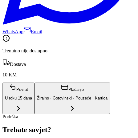
WhatsApp
Email
Trenutno nije dostupno
Dostava
10 KM
Povrat
Plaćanje
U roku
15
dana
Žiralno · Gotovinski · Pouzeće · Kartica
Podrška
Trebate savjet?