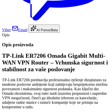
Viber
·
Email
·
AI Pomoć
Beta
Opis
Opis proizvoda
TP-Link ER7206 Omada Gigabit Multi-
WAN VPN Router – Vrhunska sigurnost i
stabilnost za vaše poslovanje
TP-Link ER7206 predstavlja profesionalno rješenje dizajnirano za
moderne poslovne ambijente koji zahtijevaju besprijekornu mrežnu
povezanost i maksimalnu sigurnost podataka. Kao ključni dio
Omada ekosistema, ovaj ruter nudi izuzetnu propusnost i napredne
VPN mogućnosti, čineći ga idealnim izborom za kancelarije,
udaljene radne stanice i rastuće kompanije koje ne pristaju na
kompromise u radu.