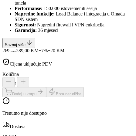
tunela
Performanse:
150.000 istovremenih sesija
Napredne funkcije:
Load Balance i integracija u Omada
SDN sistem
Sigurnost:
Napredni firewall i VPN enkripcija
Garancija:
36 mjeseci
Saznaj više
269
289,00 KM
−
7
%
−
20
KM
00
KM
Cijena uključuje PDV
Količina
1
Dodaj u korpu
Brza narudžba
Trenutno nije dostupno
Dostava