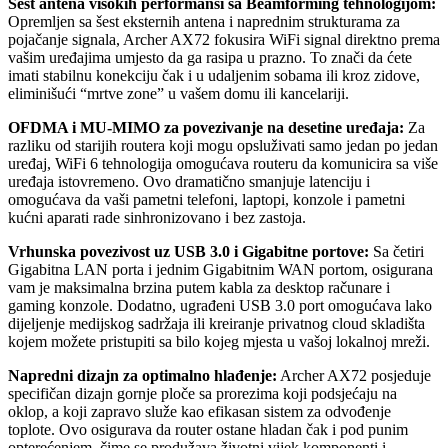
Šest antena visokih performansi sa Beamforming tehnologijom:
Opremljen sa šest eksternih antena i naprednim strukturama za
pojačanje signala, Archer AX72 fokusira WiFi signal direktno prema
vašim uređajima umjesto da ga rasipa u prazno. To znači da ćete
imati stabilnu konekciju čak i u udaljenim sobama ili kroz zidove,
eliminišući “mrtve zone” u vašem domu ili kancelariji.
OFDMA i MU-MIMO za povezivanje na desetine uređaja:
Za
razliku od starijih routera koji mogu opsluživati samo jedan po jedan
uređaj, WiFi 6 tehnologija omogućava routeru da komunicira sa više
uređaja istovremeno. Ovo dramatično smanjuje latenciju i
omogućava da vaši pametni telefoni, laptopi, konzole i pametni
kućni aparati rade sinhronizovano i bez zastoja.
Vrhunska povezivost uz USB 3.0 i Gigabitne portove:
Sa četiri
Gigabitna LAN porta i jednim Gigabitnim WAN portom, osigurana
vam je maksimalna brzina putem kabla za desktop računare i
gaming konzole. Dodatno, ugrađeni USB 3.0 port omogućava lako
dijeljenje medijskog sadržaja ili kreiranje privatnog cloud skladišta
kojem možete pristupiti sa bilo kojeg mjesta u vašoj lokalnoj mreži.
Napredni dizajn za optimalno hlađenje:
Archer AX72 posjeduje
specifičan dizajn gornje ploče sa prorezima koji podsjećaju na
oklop, a koji zapravo služe kao efikasan sistem za odvođenje
toplote. Ovo osigurava da router ostane hladan čak i pod punim
opterećenjem, čime se produžava životni vijek komponenti i