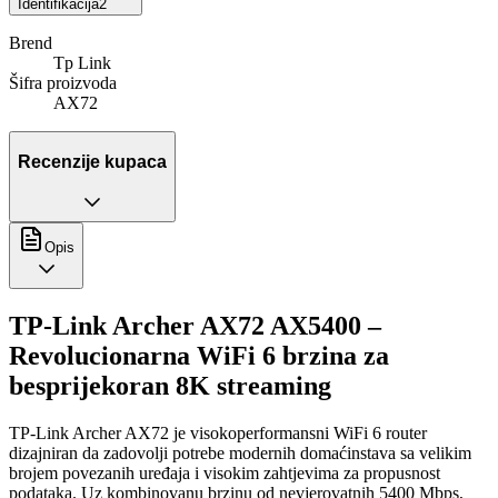
Identifikacija
2
Brend
Tp Link
Šifra proizvoda
AX72
Recenzije kupaca
Opis
TP-Link Archer AX72 AX5400 –
Revolucionarna WiFi 6 brzina za
besprijekoran 8K streaming
TP-Link Archer AX72 je visokoperformansni WiFi 6 router
dizajniran da zadovolji potrebe modernih domaćinstava sa velikim
brojem povezanih uređaja i visokim zahtjevima za propusnost
podataka. Uz kombinovanu brzinu od nevjerovatnih 5400 Mbps,