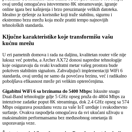
ovaj uređaj omogućava istovremeno 8K streamovanje, igranje
online igara bez kašnjenja i brzo preuzimanje velikih datoteka.
Idealno je rješenje za korisnike koji traže stabilnu, sigurnu i
ekstremno brzu mrežu koja može pratiti tempo najnovijih
tehnoloških standarda.
Ključne karakteristike koje transformišu vašu
kućnu mrežu
U eri pametnih domova i rada na daljinu, kvalitetan router više nije
luksuz već potreba, a Archer AX72 donosi napredne tehnologije
koje osiguravaju da svaki kvadratni metar vašeg prostora bude
pokriven stabilnim signalom. Zahvaljujući implementaciji WiFi 6
standarda, ovaj uređaj ne samo da povećava brzinu, već i radikalno
poboljšava efikasnost mreže pri velikim opterećenjima.
Gigabitni WiFi 6 sa brzinama do 5400 Mbps:
Iskusite snagu
Dual-Band tehnologije gdje 5 GHz opseg pruža do 4804 Mbps za
intenzivne zadatke poput 8K streaminga, dok 2.4 GHz opseg sa 574
Mbps osigurava pouzdanu vezu za vaše IoT uređaje i svakodnevno
surfanje. Ovakva raspodjela omogućava da svi ukućani uživaju u
maksimalnim performansama bez međusobnog ometanja ili
usporavanja veze.