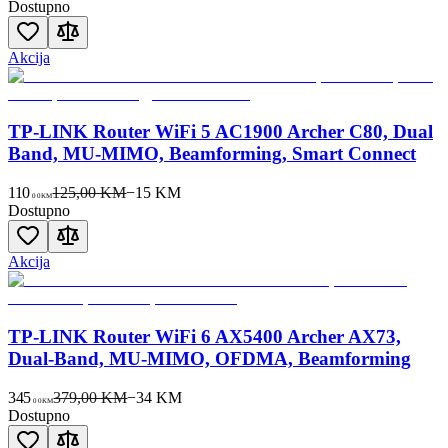
Dostupno
Akcija
TP-LINK Router WiFi 5 AC1900 Archer C80, Dual
Band, MU-MIMO, Beamforming, Smart Connect
110
125,00 KM
−
15
KM
00
KM
Dostupno
Akcija
TP-LINK Router WiFi 6 AX5400 Archer AX73,
Dual-Band, MU-MIMO, OFDMA, Beamforming
345
379,00 KM
−
34
KM
00
KM
Dostupno