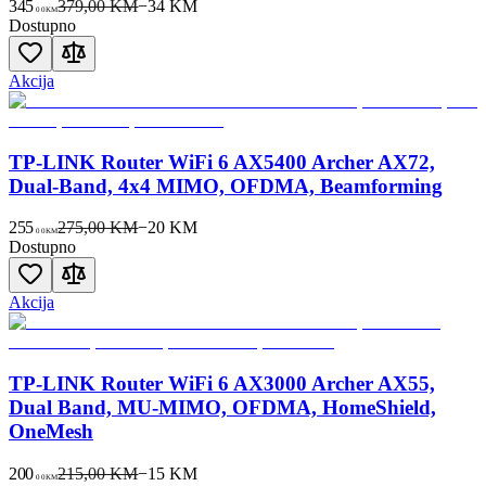
345
379,00 KM
−
34
KM
00
KM
Dostupno
Akcija
TP-LINK Router WiFi 6 AX5400 Archer AX72,
Dual-Band, 4x4 MIMO, OFDMA, Beamforming
255
275,00 KM
−
20
KM
00
KM
Dostupno
Akcija
TP-LINK Router WiFi 6 AX3000 Archer AX55,
Dual Band, MU-MIMO, OFDMA, HomeShield,
OneMesh
200
215,00 KM
−
15
KM
00
KM