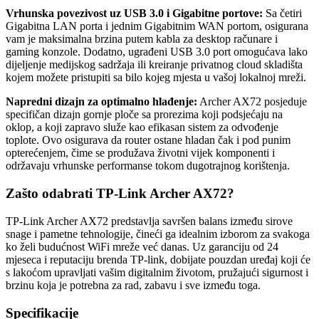
Vrhunska povezivost uz USB 3.0 i Gigabitne portove:
Sa četiri
Gigabitna LAN porta i jednim Gigabitnim WAN portom, osigurana
vam je maksimalna brzina putem kabla za desktop računare i
gaming konzole. Dodatno, ugrađeni USB 3.0 port omogućava lako
dijeljenje medijskog sadržaja ili kreiranje privatnog cloud skladišta
kojem možete pristupiti sa bilo kojeg mjesta u vašoj lokalnoj mreži.
Napredni dizajn za optimalno hlađenje:
Archer AX72 posjeduje
specifičan dizajn gornje ploče sa prorezima koji podsjećaju na
oklop, a koji zapravo služe kao efikasan sistem za odvođenje
toplote. Ovo osigurava da router ostane hladan čak i pod punim
opterećenjem, čime se produžava životni vijek komponenti i
održavaju vrhunske performanse tokom dugotrajnog korištenja.
Zašto odabrati TP-Link Archer AX72?
TP-Link Archer AX72 predstavlja savršen balans između sirove
snage i pametne tehnologije, čineći ga idealnim izborom za svakoga
ko želi budućnost WiFi mreže već danas. Uz garanciju od 24
mjeseca i reputaciju brenda TP-link, dobijate pouzdan uređaj koji će
s lakoćom upravljati vašim digitalnim životom, pružajući sigurnost i
brzinu koja je potrebna za rad, zabavu i sve između toga.
Specifikacije