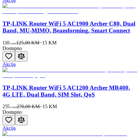
Akcija
TP-LINK Router WiFi 5 AC1900 Archer C80, Dual
Band, MU-MIMO, Beamforming, Smart Connect
110
125,00 KM
−
15
KM
00
KM
Dostupno
Akcija
TP-LINK Router WiFi 5 AC1200 Archer MR400,
4G LTE, Dual Band, SIM Slot, QoS
255
270,00 KM
−
15
KM
00
KM
Dostupno
Akcija