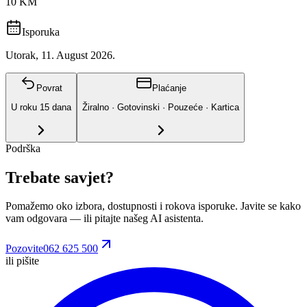
10 KM
Isporuka
Utorak, 11. August 2026.
Povrat
Plaćanje
U roku
15
dana
Žiralno · Gotovinski · Pouzeće · Kartica
Podrška
Trebate savjet?
Pomažemo oko izbora, dostupnosti i rokova isporuke. Javite se kako
vam odgovara
— ili pitajte našeg AI asistenta.
Pozovite
062 625 500
ili pišite