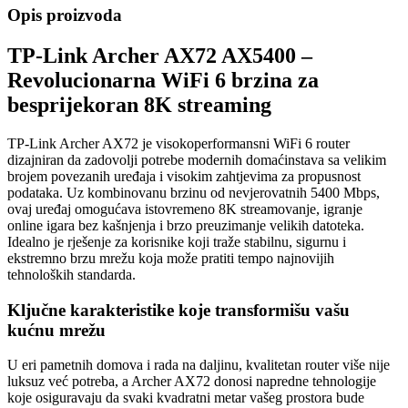
Opis proizvoda
TP-Link Archer AX72 AX5400 –
Revolucionarna WiFi 6 brzina za
besprijekoran 8K streaming
TP-Link Archer AX72 je visokoperformansni WiFi 6 router
dizajniran da zadovolji potrebe modernih domaćinstava sa velikim
brojem povezanih uređaja i visokim zahtjevima za propusnost
podataka. Uz kombinovanu brzinu od nevjerovatnih 5400 Mbps,
ovaj uređaj omogućava istovremeno 8K streamovanje, igranje
online igara bez kašnjenja i brzo preuzimanje velikih datoteka.
Idealno je rješenje za korisnike koji traže stabilnu, sigurnu i
ekstremno brzu mrežu koja može pratiti tempo najnovijih
tehnoloških standarda.
Ključne karakteristike koje transformišu vašu
kućnu mrežu
U eri pametnih domova i rada na daljinu, kvalitetan router više nije
luksuz već potreba, a Archer AX72 donosi napredne tehnologije
koje osiguravaju da svaki kvadratni metar vašeg prostora bude