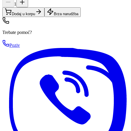
1
Dodaj u korpu
Brza narudžba
Trebate pomoć?
Poziv