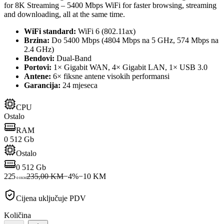
for 8K Streaming – 5400 Mbps WiFi for faster browsing, streaming
and downloading, all at the same time.
WiFi standard:
WiFi 6 (802.11ax)
Brzina:
Do 5400 Mbps (4804 Mbps na 5 GHz, 574 Mbps na
2.4 GHz)
Bendovi:
Dual-Band
Portovi:
1× Gigabit WAN, 4× Gigabit LAN, 1× USB 3.0
Antene:
6× fiksne antene visokih performansi
Garancija:
24 mjeseca
CPU
Ostalo
RAM
0 512 Gb
Ostalo
0 512 Gb
225
235,00 KM
−
4
%
−
10
KM
00
KM
Cijena uključuje PDV
Količina