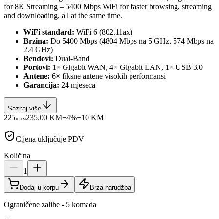
for 8K Streaming – 5400 Mbps WiFi for faster browsing, streaming
and downloading, all at the same time.
WiFi standard:
WiFi 6 (802.11ax)
Brzina:
Do 5400 Mbps (4804 Mbps na 5 GHz, 574 Mbps na
2.4 GHz)
Bendovi:
Dual-Band
Portovi:
1× Gigabit WAN, 4× Gigabit LAN, 1× USB 3.0
Antene:
6× fiksne antene visokih performansi
Garancija:
24 mjeseca
Saznaj više
225
235,00 KM
−
4
%
−
10
KM
00
KM
Cijena uključuje PDV
Količina
1
Dodaj u korpu
Brza narudžba
Ograničene zalihe - 5 komada