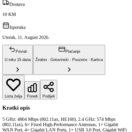
Dostava
10 KM
Isporuka
Utorak, 11. August 2026.
Povrat
Plaćanje
U roku
15
dana
Žiralno · Gotovinski · Pouzeće · Kartica
Lista želja
Poredi
Podijeli
Kratki opis
5 GHz: 4804 Mbps (802.11ax, HE160), 2.4 GHz: 574 Mbps
(802.11ax), 6× Fixed High-Performance Antennas, 1× Gigabit
WAN Port, 4× Gigabit LAN Ports, 1× USB 3.0 Port, Gigabit WiFi