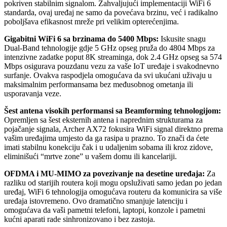
pokriven stabilnim signalom. Zahvaljujući implementaciji WiFi 6
standarda, ovaj uređaj ne samo da povećava brzinu, već i radikalno
poboljšava efikasnost mreže pri velikim opterećenjima.
Gigabitni WiFi 6 sa brzinama do 5400 Mbps:
Iskusite snagu
Dual-Band tehnologije gdje 5 GHz opseg pruža do 4804 Mbps za
intenzivne zadatke poput 8K streaminga, dok 2.4 GHz opseg sa 574
Mbps osigurava pouzdanu vezu za vaše IoT uređaje i svakodnevno
surfanje. Ovakva raspodjela omogućava da svi ukućani uživaju u
maksimalnim performansama bez međusobnog ometanja ili
usporavanja veze.
Šest antena visokih performansi sa Beamforming tehnologijom:
Opremljen sa šest eksternih antena i naprednim strukturama za
pojačanje signala, Archer AX72 fokusira WiFi signal direktno prema
vašim uređajima umjesto da ga rasipa u prazno. To znači da ćete
imati stabilnu konekciju čak i u udaljenim sobama ili kroz zidove,
eliminišući “mrtve zone” u vašem domu ili kancelariji.
OFDMA i MU-MIMO za povezivanje na desetine uređaja:
Za
razliku od starijih routera koji mogu opsluživati samo jedan po jedan
uređaj, WiFi 6 tehnologija omogućava routeru da komunicira sa više
uređaja istovremeno. Ovo dramatično smanjuje latenciju i
omogućava da vaši pametni telefoni, laptopi, konzole i pametni
kućni aparati rade sinhronizovano i bez zastoja.