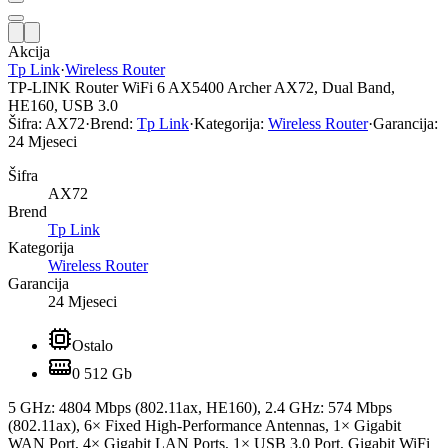
Akcija
Tp Link
·
Wireless Router
TP-LINK Router WiFi 6 AX5400 Archer AX72, Dual Band,
HE160, USB 3.0
Šifra:
AX72
·
Brend:
Tp Link
·
Kategorija:
Wireless Router
·
Garancija:
24 Mjeseci
Šifra
AX72
Brend
Tp Link
Kategorija
Wireless Router
Garancija
24 Mjeseci
Ostalo
0 512 Gb
5 GHz: 4804 Mbps (802.11ax, HE160), 2.4 GHz: 574 Mbps
(802.11ax), 6× Fixed High-Performance Antennas, 1× Gigabit
WAN Port, 4× Gigabit LAN Ports, 1× USB 3.0 Port, Gigabit WiFi