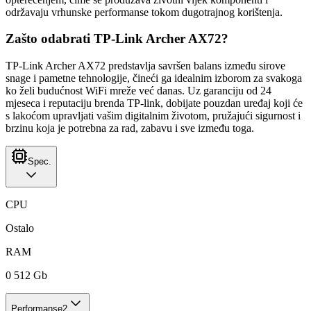
održavaju vrhunske performanse tokom dugotrajnog korištenja.
Zašto odabrati TP-Link Archer AX72?
TP-Link Archer AX72 predstavlja savršen balans između sirove
snage i pametne tehnologije, čineći ga idealnim izborom za svakoga
ko želi budućnost WiFi mreže već danas. Uz garanciju od 24
mjeseca i reputaciju brenda TP-link, dobijate pouzdan uređaj koji će
s lakoćom upravljati vašim digitalnim životom, pružajući sigurnost i
brzinu koja je potrebna za rad, zabavu i sve između toga.
Spec.
CPU
Ostalo
RAM
0 512 Gb
Performanse
2