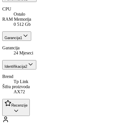
CPU
Ostalo
RAM Memorija
0 512 Gb
Garancija
1
Garancija
24 Mjeseci
Identifikacija
2
Brend
Tp Link
Šifra proizvoda
AX72
Recenzije