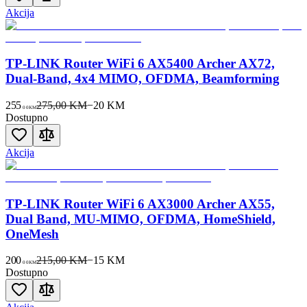
Akcija
TP-LINK Router WiFi 6 AX5400 Archer AX72,
Dual-Band, 4x4 MIMO, OFDMA, Beamforming
255
275,00 KM
−
20
KM
00
KM
Dostupno
Akcija
TP-LINK Router WiFi 6 AX3000 Archer AX55,
Dual Band, MU-MIMO, OFDMA, HomeShield,
OneMesh
200
215,00 KM
−
15
KM
00
KM
Dostupno