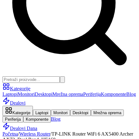
Kategorije
Laptopi
Monitori
Desktopi
Mrežna oprema
Periferija
Komponente
Blog
Dealovi
Kategorije
Laptopi
Monitori
Desktopi
Mrežna oprema
Blog
Periferija
Komponente
Dealovi Dana
Početna
/
Wireless Router
/
TP-LINK Router WiFi 6 AX5400 Archer