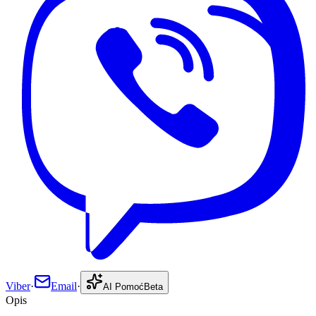
Viber
·
Email
·
AI Pomoć
Beta
Opis