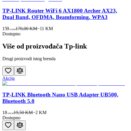
TP-LINK Router WiFi 6 AX1800 Archer AX23,
Dual Band, OFDMA, Beamforming, WPA3
159
170,00 KM
−
11
KM
00
KM
Dostupno
Više od proizvođača
Tp-link
Drugi proizvodi istog brenda
Akcija
TP-LINK Bluetooth Nano USB Adapter UB500,
Bluetooth 5.0
18
19,50 KM
−
2
KM
00
KM
Dostupno