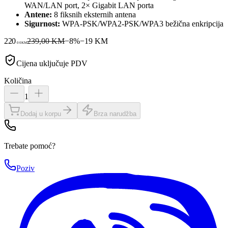
WAN/LAN port, 2× Gigabit LAN porta
Antene:
8 fiksnih eksternih antena
Sigurnost:
WPA-PSK/WPA2-PSK/WPA3 bežična enkripcija
220
239,00 KM
−
8
%
−
19
KM
00
KM
Cijena uključuje PDV
Količina
1
Dodaj u korpu
Brza narudžba
Trebate pomoć?
Poziv