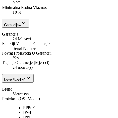
0 °C
Minimalna Radna Vlažnost
10 %
Garancija
4
Garancija
24 Mjeseci
Kriteriji Validacije Garancije
Serial Number
Povrat Proizvoda U Garanciji
Yes
Trajanje Garancije (Mjeseci)
24 month(s)
Identifikacija
6
Brend
Mercusys
Protokoli (OSI Model)
PPPoE
IPv4
IPv6