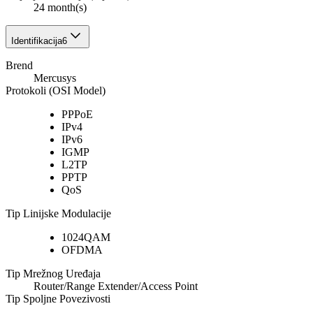
24 month(s)
Identifikacija
6
Brend
Mercusys
Protokoli (OSI Model)
PPPoE
IPv4
IPv6
IGMP
L2TP
PPTP
QoS
Tip Linijske Modulacije
1024QAM
OFDMA
Tip Mrežnog Uređaja
Router/Range Extender/Access Point
Tip Spoljne Povezivosti