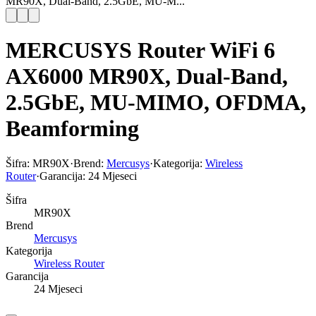
MR90X, Dual-Band, 2.5GbE, MU-M...
MERCUSYS Router WiFi 6
AX6000 MR90X, Dual-Band,
2.5GbE, MU-MIMO, OFDMA,
Beamforming
Šifra:
MR90X
·
Brend:
Mercusys
·
Kategorija:
Wireless
Router
·
Garancija:
24 Mjeseci
Šifra
MR90X
Brend
Mercusys
Kategorija
Wireless Router
Garancija
24 Mjeseci