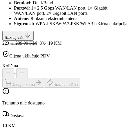
Bendovi:
Dual-Band
Portovi:
1× 2.5 Gbps WAN/LAN port, 1× Gigabit
WAN/LAN port, 2× Gigabit LAN porta
Antene:
8 fiksnih eksternih antena
Sigurnost:
WPA-PSK/WPA2-PSK/WPA3 bežična enkripcija
Saznaj više
220
239,00 KM
−
8
%
−
19
KM
00
KM
Cijena uključuje PDV
Količina
1
Dodaj u korpu
Brza narudžba
Trenutno nije dostupno
Dostava
10 KM