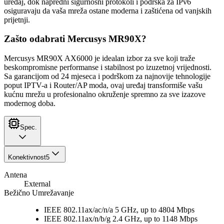
uređaj, dok napredni sigurnosni protokoli i podrška za IPv6
osiguravaju da vaša mreža ostane moderna i zaštićena od vanjskih
prijetnji.
Zašto odabrati Mercusys MR90X?
Mercusys MR90X AX6000 je idealan izbor za sve koji traže
beskompromisne performanse i stabilnost po izuzetnoj vrijednosti.
Sa garancijom od 24 mjeseca i podrškom za najnovije tehnologije
poput IPTV-a i Router/AP moda, ovaj uređaj transformiše vašu
kućnu mrežu u profesionalno okruženje spremno za sve izazove
modernog doba.
Spec.
Konektivnost
5
Antena
External
Bežično Umrežavanje
IEEE 802.11ax/ac/n/a 5 GHz, up to 4804 Mbps
IEEE 802.11ax/n/b/g 2.4 GHz, up to 1148 Mbps