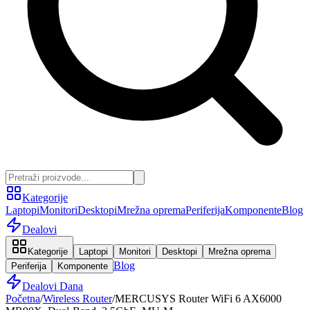
Kategorije
Laptopi
Monitori
Desktopi
Mrežna oprema
Periferija
Komponente
Blog
Dealovi
Kategorije
Laptopi
Monitori
Desktopi
Mrežna oprema
Blog
Periferija
Komponente
Dealovi Dana
Početna
/
Wireless Router
/
MERCUSYS Router WiFi 6 AX6000