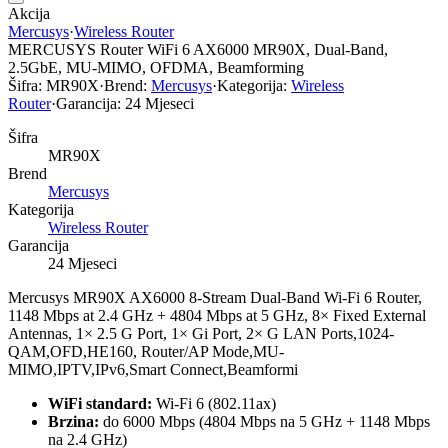
Akcija
Mercusys
·
Wireless Router
MERCUSYS Router WiFi 6 AX6000 MR90X, Dual-Band,
2.5GbE, MU-MIMO, OFDMA, Beamforming
Šifra:
MR90X
·
Brend:
Mercusys
·
Kategorija:
Wireless
Router
·
Garancija:
24 Mjeseci
Šifra
MR90X
Brend
Mercusys
Kategorija
Wireless Router
Garancija
24 Mjeseci
Mercusys MR90X AX6000 8-Stream Dual-Band Wi-Fi 6 Router,
1148 Mbps at 2.4 GHz + 4804 Mbps at 5 GHz, 8× Fixed External
Antennas, 1× 2.5 G Port, 1× Gi Port, 2× G LAN Ports,1024-
QAM,OFD,HE160, Router/AP Mode,MU-
MIMO,IPTV,IPv6,Smart Connect,Beamformi
WiFi standard:
Wi-Fi 6 (802.11ax)
Brzina:
do 6000 Mbps (4804 Mbps na 5 GHz + 1148 Mbps
na 2.4 GHz)