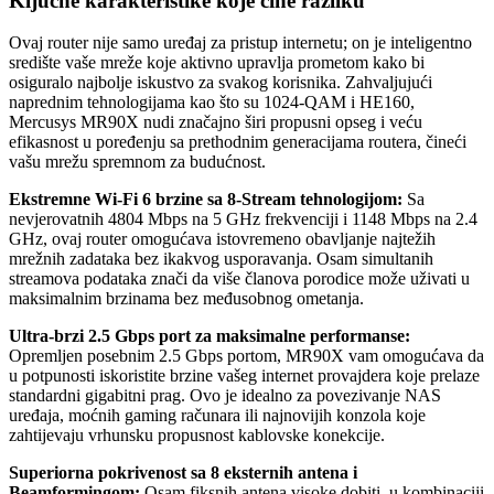
Ključne karakteristike koje čine razliku
Ovaj router nije samo uređaj za pristup internetu; on je inteligentno
središte vaše mreže koje aktivno upravlja prometom kako bi
osiguralo najbolje iskustvo za svakog korisnika. Zahvaljujući
naprednim tehnologijama kao što su 1024-QAM i HE160,
Mercusys MR90X nudi značajno širi propusni opseg i veću
efikasnost u poređenju sa prethodnim generacijama routera, čineći
vašu mrežu spremnom za budućnost.
Ekstremne Wi-Fi 6 brzine sa 8-Stream tehnologijom:
Sa
nevjerovatnih 4804 Mbps na 5 GHz frekvenciji i 1148 Mbps na 2.4
GHz, ovaj router omogućava istovremeno obavljanje najtežih
mrežnih zadataka bez ikakvog usporavanja. Osam simultanih
streamova podataka znači da više članova porodice može uživati u
maksimalnim brzinama bez međusobnog ometanja.
Ultra-brzi 2.5 Gbps port za maksimalne performanse:
Opremljen posebnim 2.5 Gbps portom, MR90X vam omogućava da
u potpunosti iskoristite brzine vašeg internet provajdera koje prelaze
standardni gigabitni prag. Ovo je idealno za povezivanje NAS
uređaja, moćnih gaming računara ili najnovijih konzola koje
zahtijevaju vrhunsku propusnost kablovske konekcije.
Superiorna pokrivenost sa 8 eksternih antena i
Beamformingom:
Osam fiksnih antena visoke dobiti, u kombinaciji