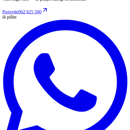
Pozovite
062 625 500
ili pišite