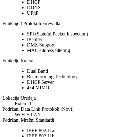
DHCP
DDNS
UPnP
Funkcije I Protokoli Firewalla
SPI (Stateful Packet Inspection)
IP Filter
DMZ Support
MAC address filtering
Funkcije Rutera
Dual Band
Beamforming Technology
DHCP Server
4x4 MIMO
Lokacija Uređaja
External
Podržani Data Link Protokoli (Novi)
Wi Fi + LAN
Podržani Mrežni Standardi
IEEE 802.11a
IEEE 802.11b