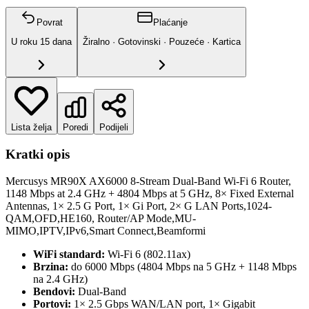
Povrat
Plaćanje
U roku
15
dana
Žiralno · Gotovinski · Pouzeće · Kartica
Lista želja
Poredi
Podijeli
Kratki opis
Mercusys MR90X AX6000 8-Stream Dual-Band Wi-Fi 6 Router,
1148 Mbps at 2.4 GHz + 4804 Mbps at 5 GHz, 8× Fixed External
Antennas, 1× 2.5 G Port, 1× Gi Port, 2× G LAN Ports,1024-
QAM,OFD,HE160, Router/AP Mode,MU-
MIMO,IPTV,IPv6,Smart Connect,Beamformi
WiFi standard:
Wi-Fi 6 (802.11ax)
Brzina:
do 6000 Mbps (4804 Mbps na 5 GHz + 1148 Mbps
na 2.4 GHz)
Bendovi:
Dual-Band
Portovi:
1× 2.5 Gbps WAN/LAN port, 1× Gigabit