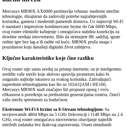
Mercusys MR90X AX6000 predstavlja vrhunac moderne mrežne
tehnologije, dizajniran da zadovolji potrebe najzahtjevnijih
korisnika, gamera i modernih pametnih domova. Uz najnoviji Wi-Fi
6 standard i impresivne kombinovane brzine do čak 6000 Mbps,
ovaj router eliminiše kašnjenje i omogućava stabilnu konekciju za
desetine uređaja istovremeno. Bilo da strimujete 8K sadržaj, igrate
online igre bez lag-a ili radite od kuće, MR90X pruža snagu i
pouzdanost koju današnji digitalni život zahtijeva.
Ključne karakteristike koje čine razliku
Ovaj router nije samo uređaj za pristup internetu; on je inteligentno
središte vaše mreže koje aktivno upravlja prometom kako bi
osiguralo najbolje iskustvo za svakog korisnika. Zahvaljujući
naprednim tehnologijama kao što su 1024-QAM i HE160,
Mercusys MR90X nudi značajno širi propusni opseg i veću
efikasnost u poređenju sa prethodnim generacijama routera, čineći
vašu mrežu spremnom za budućnost.
Ekstremne Wi-Fi 6 brzine sa 8-Stream tehnologijom:
Sa
nevjerovatnih 4804 Mbps na 5 GHz frekvenciji i 1148 Mbps na 2.4
GHz, ovaj router omogućava istovremeno obavljanje najtežih
mrežnih zadataka bez ikakvog usporavanja. Osam simultanih