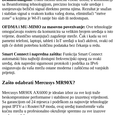
sa Beamforming tehnologijom, precizno lociraju vaše uređaje i
usmjeravaju bežični signal direktno prema njima. Rezultat je snažan
i stabilan signal u svakom kutku vašeg doma, eliminišući “mrtve
zone” u kojima je Wi-Fi ranije bio slab ili nedostupan.
OFDMA i MU-MIMO za masovno povezivanje:
Ove tehnologije
omogućavaju routeru da komunicira sa velikim brojem uređaja u isto
vrijeme, drastično smanjujući zagušenje mreže. Čak i kada su svi
pametni telefoni, laptopi, tableti i IoT uređaji u kući aktivni, svaki od
njih će dobiti potrebnu količinu podataka bez čekanja u redu.
Smart Connect i napredna zaštita:
Funkcija Smart Connect
automatski bira najbolji dostupni frekvencijski opseg za svaki
uređaj, dok napredni sigurnosni protokoli i podrška za IPv6
osiguravaju da vaša mreža ostane moderna i zaštićena od vanjskih
prijetnji.
Zašto odabrati Mercusys MR90X?
Mercusys MR90X AX6000 je idealan izbor za sve koji traže
beskompromisne performanse i stabilnost po izuzetnoj vrijednosti.
Sa garancijom od 24 mjeseca i podrškom za najnovije tehnologije
poput IPTV-a i Router/AP moda, ovaj uređaj transformiše vašu
kućnu mrežu u profesionalno okruženje spremno za sve izazove