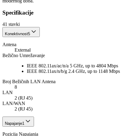
modernog doba.
Specifikacije
41
stavki
Konektivnost
5
Antena
External
Bežično Umrežavanje
IEEE 802.11ax/ac/n/a 5 GHz, up to 4804 Mbps
IEEE 802.11ax/n/b/g 2.4 GHz, up to 1148 Mbps
Broj Bežičnih LAN Antena
8
LAN
2 (RJ 45)
LAN/WAN
2 (RJ 45)
Napajanje
1
Pozicija Napajanja