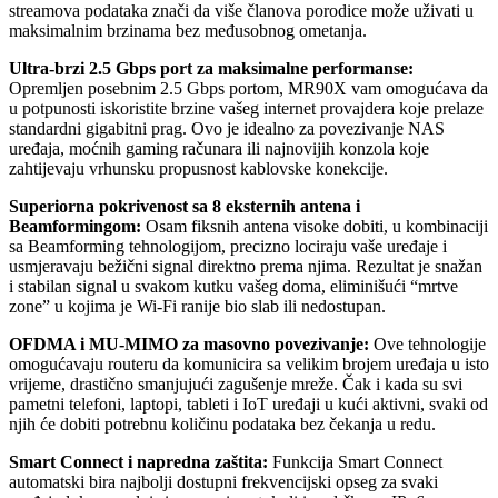
streamova podataka znači da više članova porodice može uživati u
maksimalnim brzinama bez međusobnog ometanja.
Ultra-brzi 2.5 Gbps port za maksimalne performanse:
Opremljen posebnim 2.5 Gbps portom, MR90X vam omogućava da
u potpunosti iskoristite brzine vašeg internet provajdera koje prelaze
standardni gigabitni prag. Ovo je idealno za povezivanje NAS
uređaja, moćnih gaming računara ili najnovijih konzola koje
zahtijevaju vrhunsku propusnost kablovske konekcije.
Superiorna pokrivenost sa 8 eksternih antena i
Beamformingom:
Osam fiksnih antena visoke dobiti, u kombinaciji
sa Beamforming tehnologijom, precizno lociraju vaše uređaje i
usmjeravaju bežični signal direktno prema njima. Rezultat je snažan
i stabilan signal u svakom kutku vašeg doma, eliminišući “mrtve
zone” u kojima je Wi-Fi ranije bio slab ili nedostupan.
OFDMA i MU-MIMO za masovno povezivanje:
Ove tehnologije
omogućavaju routeru da komunicira sa velikim brojem uređaja u isto
vrijeme, drastično smanjujući zagušenje mreže. Čak i kada su svi
pametni telefoni, laptopi, tableti i IoT uređaji u kući aktivni, svaki od
njih će dobiti potrebnu količinu podataka bez čekanja u redu.
Smart Connect i napredna zaštita:
Funkcija Smart Connect
automatski bira najbolji dostupni frekvencijski opseg za svaki