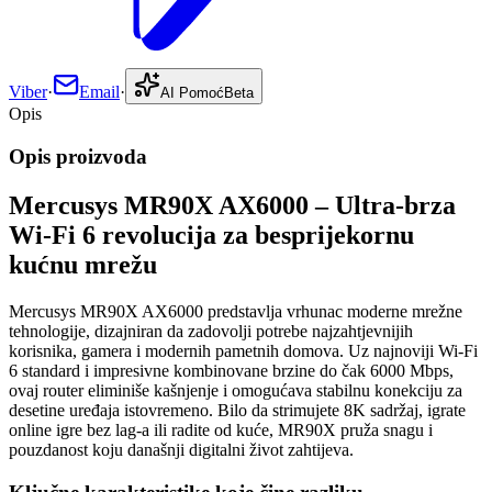
Viber
·
Email
·
AI Pomoć
Beta
Opis
Opis proizvoda
Mercusys MR90X AX6000 – Ultra-brza
Wi-Fi 6 revolucija za besprijekornu
kućnu mrežu
Mercusys MR90X AX6000 predstavlja vrhunac moderne mrežne
tehnologije, dizajniran da zadovolji potrebe najzahtjevnijih
korisnika, gamera i modernih pametnih domova. Uz najnoviji Wi-Fi
6 standard i impresivne kombinovane brzine do čak 6000 Mbps,
ovaj router eliminiše kašnjenje i omogućava stabilnu konekciju za
desetine uređaja istovremeno. Bilo da strimujete 8K sadržaj, igrate
online igre bez lag-a ili radite od kuće, MR90X pruža snagu i
pouzdanost koju današnji digitalni život zahtijeva.