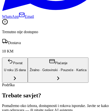
WhatsApp
Email
Trenutno nije dostupno
Dostava
10 KM
Povrat
Plaćanje
U roku
15
dana
Žiralno · Gotovinski · Pouzeće · Kartica
Podrška
Trebate savjet?
Pomažemo oko izbora, dostupnosti i rokova isporuke. Javite se kako
vam odgovara
— ili pitajte našeg AI asistenta.