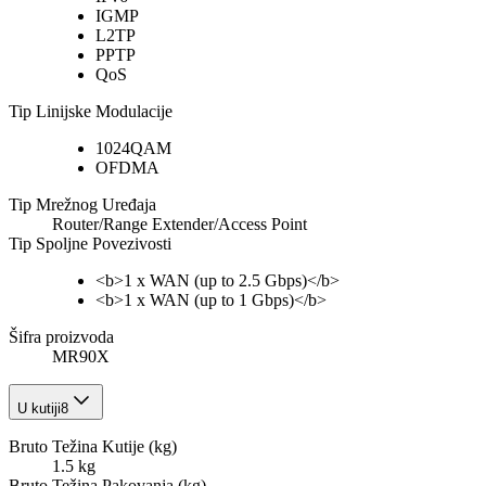
IGMP
L2TP
PPTP
QoS
Tip Linijske Modulacije
1024QAM
OFDMA
Tip Mrežnog Uređaja
Router/Range Extender/Access Point
Tip Spoljne Povezivosti
<b>1 x WAN (up to 2.5 Gbps)</b>
<b>1 x WAN (up to 1 Gbps)</b>
Šifra proizvoda
MR90X
U kutiji
8
Bruto Težina Kutije (kg)
1.5 kg
Bruto Težina Pakovanja (kg)