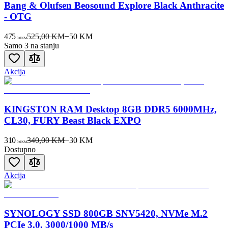
Bang & Olufsen Beosound Explore Black Anthracite
- OTG
475
525,00 KM
−
50
KM
00
KM
Samo 3 na stanju
Akcija
KINGSTON RAM Desktop 8GB DDR5 6000MHz,
CL30, FURY Beast Black EXPO
310
340,00 KM
−
30
KM
00
KM
Dostupno
Akcija
SYNOLOGY SSD 800GB SNV5420, NVMe M.2
PCIe 3.0, 3000/1000 MB/s