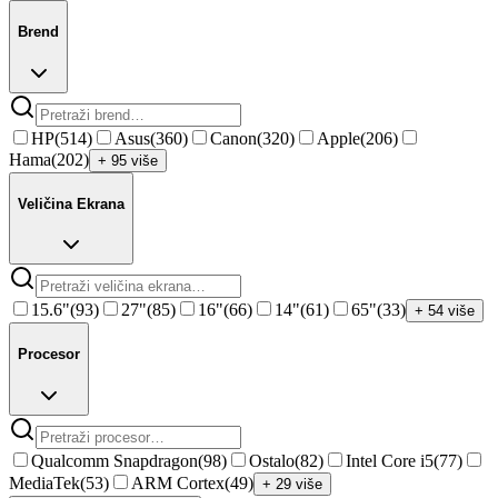
Brend
HP
(
514
)
Asus
(
360
)
Canon
(
320
)
Apple
(
206
)
Hama
(
202
)
+ 95 više
Veličina Ekrana
15.6"
(
93
)
27"
(
85
)
16"
(
66
)
14"
(
61
)
65"
(
33
)
+ 54 više
Procesor
Qualcomm Snapdragon
(
98
)
Ostalo
(
82
)
Intel Core i5
(
77
)
MediaTek
(
53
)
ARM Cortex
(
49
)
+ 29 više