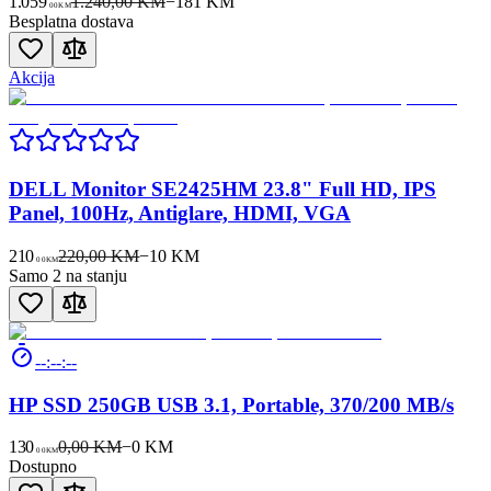
1.059
1.240,00 KM
−
181
KM
00
KM
Besplatna dostava
Akcija
DELL Monitor SE2425HM 23.8" Full HD, IPS
Panel, 100Hz, Antiglare, HDMI, VGA
210
220,00 KM
−
10
KM
00
KM
Samo 2 na stanju
--:--:--
HP SSD 250GB USB 3.1, Portable, 370/200 MB/s
130
0,00 KM
−
0
KM
00
KM
Dostupno