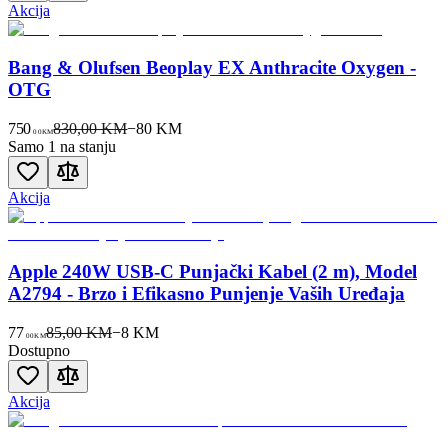
Akcija
Bang & Olufsen Beoplay EX Anthracite Oxygen -
OTG
750
830,00 KM
−
80
KM
00
KM
Samo 1 na stanju
Akcija
Apple 240W USB-C Punjački Kabel (2 m), Model
A2794 - Brzo i Efikasno Punjenje Vaših Uređaja
77
85,00 KM
−
8
KM
00
KM
Dostupno
Akcija