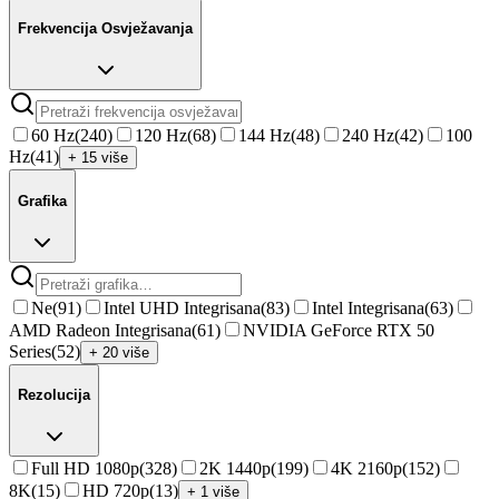
Frekvencija Osvježavanja
60 Hz
(
240
)
120 Hz
(
68
)
144 Hz
(
48
)
240 Hz
(
42
)
100
Hz
(
41
)
+ 15 više
Grafika
Ne
(
91
)
Intel UHD Integrisana
(
83
)
Intel Integrisana
(
63
)
AMD Radeon Integrisana
(
61
)
NVIDIA GeForce RTX 50
Series
(
52
)
+ 20 više
Rezolucija
Full HD 1080p
(
328
)
2K 1440p
(
199
)
4K 2160p
(
152
)
8K
(
15
)
HD 720p
(
13
)
+ 1 više