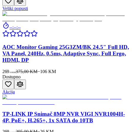
Veliki popusti
--:--:--
AOC Monitor Gaming 25G3ZM/BK 24.5" Full HD,
VA Panel, 240Hz, 0.5ms, Adaptive Sync, Full Ergo,
HDMI, DP
269
375,00 KM
−
106
KM
00
KM
Dostupno
Akcija
TP-LINK IP Snimač 8MP NVR VIGI NVR1004H-
4P, PoE+, H.265+, 1x SATA do 10TB
269
295,00 KM
−
26
KM