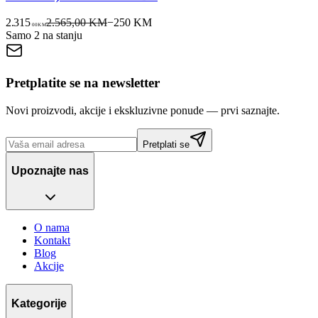
2.315
2.565,00 KM
−
250
KM
00
KM
Samo 2 na stanju
Pretplatite se na newsletter
Novi proizvodi, akcije i ekskluzivne ponude — prvi saznajte.
Pretplati se
Upoznajte nas
O nama
Kontakt
Blog
Akcije
Kategorije