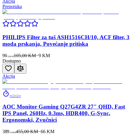
Akcija
Preporuka
PHILIPS Filter za tuš ASH1516CH/10, ACF filter, 3
moda prskanja, Povećanje pritiska
96
105,00 KM
−
9
KM
50
KM
Dostupno
Akcija
--:--:--
AOC Monitor Gaming Q27G4ZR 27" QHD, Fast
IPS Panel, 260Hz, 0.3ms, HDR400, G-Sync,
Ergonomski, Zvučnici
389
455,00 KM
−
66
KM
00
KM