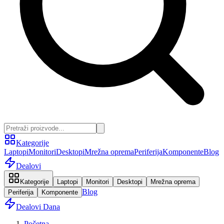
Kategorije
Laptopi
Monitori
Desktopi
Mrežna oprema
Periferija
Komponente
Blog
Dealovi
Kategorije
Laptopi
Monitori
Desktopi
Mrežna oprema
Blog
Periferija
Komponente
Dealovi Dana
Početna