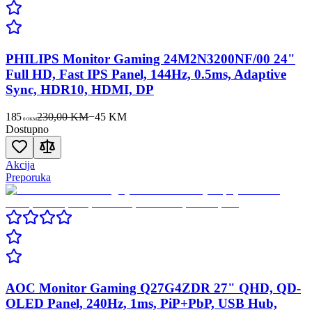
PHILIPS Monitor Gaming 24M2N3200NF/00 24"
Full HD, Fast IPS Panel, 144Hz, 0.5ms, Adaptive
Sync, HDR10, HDMI, DP
185
230,00 KM
−
45
KM
00
KM
Dostupno
Akcija
Preporuka
AOC Monitor Gaming Q27G4ZDR 27" QHD, QD-
OLED Panel, 240Hz, 1ms, PiP+PbP, USB Hub,