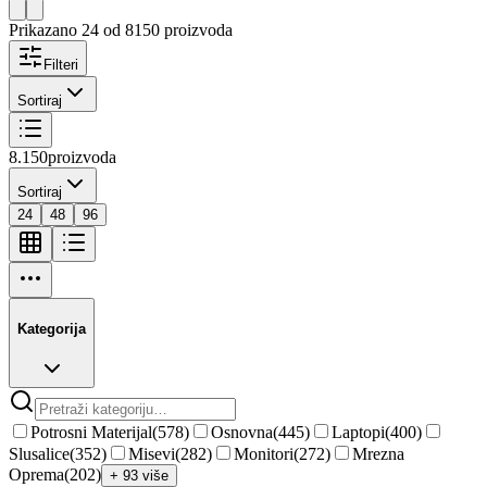
Prikazano 24 od 8150 proizvoda
Filteri
Sortiraj
8.150
proizvoda
Sortiraj
24
48
96
Kategorija
Potrosni Materijal
(
578
)
Osnovna
(
445
)
Laptopi
(
400
)
Slusalice
(
352
)
Misevi
(
282
)
Monitori
(
272
)
Mrezna
Oprema
(
202
)
+ 93 više