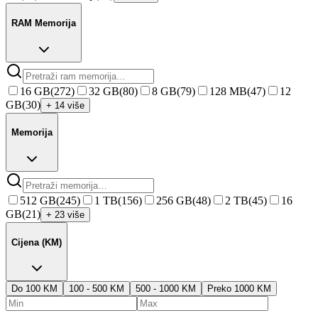
RAM Memorija
16 GB
(
272
)
32 GB
(
80
)
8 GB
(
79
)
128 MB
(
47
)
12
GB
(
30
)
+ 14 više
Memorija
512 GB
(
245
)
1 TB
(
156
)
256 GB
(
48
)
2 TB
(
45
)
16
GB
(
21
)
+ 23 više
Cijena (KM)
Do 100 KM
100 - 500 KM
500 - 1000 KM
Preko 1000 KM