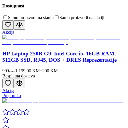
Dostupnost
Samo proizvodi na stanju
Samo proizvodi na akciji
Akcija
HP Laptop 250R G9, Intel Core i5, 16GB RAM,
512GB SSD, RJ45, DOS + DRES Reprezentacije
999
1.199,00 KM
−
200
KM
00
KM
Besplatna dostava
Akcija
Preporuka