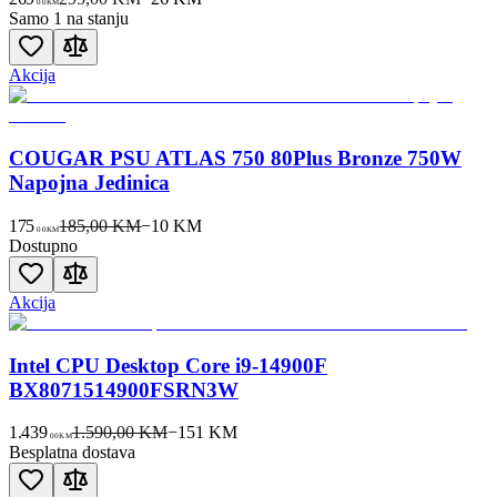
00
KM
Samo 1 na stanju
Akcija
COUGAR PSU ATLAS 750 80Plus Bronze 750W
Napojna Jedinica
175
185,00 KM
−
10
KM
00
KM
Dostupno
Akcija
Intel CPU Desktop Core i9-14900F
BX8071514900FSRN3W
1.439
1.590,00 KM
−
151
KM
00
KM
Besplatna dostava