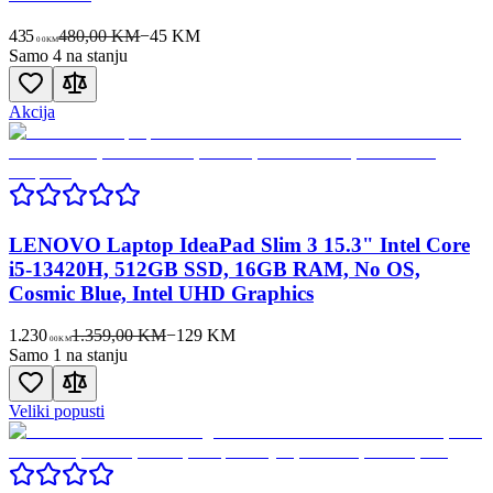
435
480,00 KM
−
45
KM
00
KM
Samo 4 na stanju
Akcija
LENOVO Laptop IdeaPad Slim 3 15.3" Intel Core
i5-13420H, 512GB SSD, 16GB RAM, No OS,
Cosmic Blue, Intel UHD Graphics
1.230
1.359,00 KM
−
129
KM
00
KM
Samo 1 na stanju
Veliki popusti