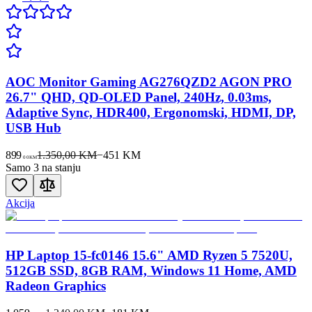
AOC Monitor Gaming AG276QZD2 AGON PRO
26.7" QHD, QD-OLED Panel, 240Hz, 0.03ms,
Adaptive Sync, HDR400, Ergonomski, HDMI, DP,
USB Hub
899
1.350,00 KM
−
451
KM
00
KM
Samo 3 na stanju
Akcija
HP Laptop 15-fc0146 15.6" AMD Ryzen 5 7520U,
512GB SSD, 8GB RAM, Windows 11 Home, AMD
Radeon Graphics