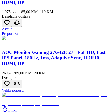
HDMI, DP
1.075
1.185,00 KM
−
110
KM
00
KM
Besplatna dostava
Akcija
Preporuka
AOC Monitor Gaming 27G42E 27" Full HD, Fast
IPS Panel, 180Hz, 1ms, Adaptive Sync, HDR10,
HDMI, DP
269
289,00 KM
−
20
KM
00
KM
Dostupno
Veliki popusti
--:--:--