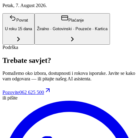
Petak, 7. August 2026.
Povrat
Plaćanje
U roku
15
dana
Žiralno · Gotovinski · Pouzeće · Kartica
Podrška
Trebate savjet?
Pomažemo oko izbora, dostupnosti i rokova isporuke. Javite se kako
vam odgovara
— ili pitajte našeg AI asistenta.
Pozovite
062 625 500
ili pišite