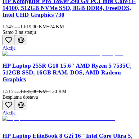
HP Kompjuter Pro Tower 290 G9 PCI Intel Core i3-
14100, 512GB NVMe SSD, 8GB DDR4, FreeDOS,
Intel UHD Graphics 730
1.545
1.619,00 KM
−
74
KM
00
KM
Samo 3 na stanju
Akcija
HP Laptop 255R G10 15.6" AMD Ryzen 5 7535U,
512GB SSD, 16GB RAM, DOS, AMD Radeon
Graphics
1.515
1.635,00 KM
−
120
KM
00
KM
Besplatna dostava
Akcija
HP Laptop EliteBook 8 G2i 16" Intel Core Ultra 5,