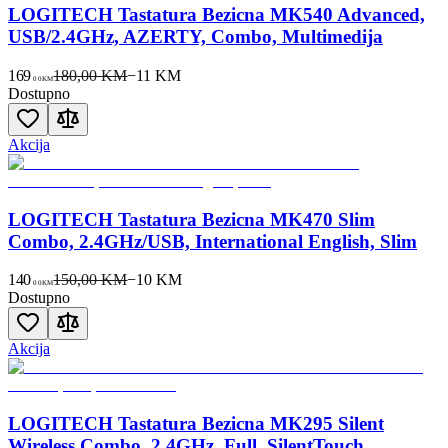
LOGITECH Tastatura Bezicna MK540 Advanced,
USB/2.4GHz, AZERTY, Combo, Multimedija
169
180,00 KM
−
11
KM
00
KM
Dostupno
Akcija
LOGITECH Tastatura Bezicna MK470 Slim
Combo, 2.4GHz/USB, International English, Slim
140
150,00 KM
−
10
KM
00
KM
Dostupno
Akcija
LOGITECH Tastatura Bezicna MK295 Silent
Wireless Combo, 2.4GHz, Full, SilentTouch