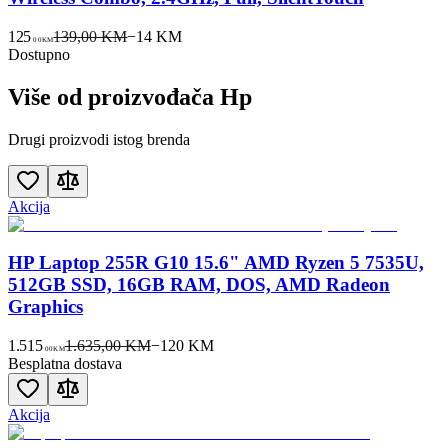
125
139,00 KM
−
14
KM
00
KM
Dostupno
Više od proizvođača
Hp
Drugi proizvodi istog brenda
Akcija
HP Laptop 255R G10 15.6" AMD Ryzen 5 7535U,
512GB SSD, 16GB RAM, DOS, AMD Radeon
Graphics
1.515
1.635,00 KM
−
120
KM
00
KM
Besplatna dostava
Akcija