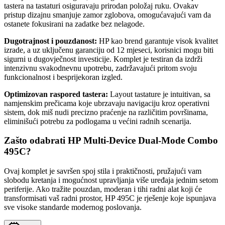
tastera na tastaturi osiguravaju prirodan položaj ruku. Ovakav
pristup dizajnu smanjuje zamor zglobova, omogućavajući vam da
ostanete fokusirani na zadatke bez nelagode.
Dugotrajnost i pouzdanost:
HP kao brend garantuje visok kvalitet
izrade, a uz uključenu garanciju od 12 mjeseci, korisnici mogu biti
sigurni u dugovječnost investicije. Komplet je testiran da izdrži
intenzivnu svakodnevnu upotrebu, zadržavajući pritom svoju
funkcionalnost i besprijekoran izgled.
Optimizovan raspored tastera:
Layout tastature je intuitivan, sa
namjenskim prečicama koje ubrzavaju navigaciju kroz operativni
sistem, dok miš nudi precizno praćenje na različitim površinama,
eliminišući potrebu za podlogama u većini radnih scenarija.
Zašto odabrati HP Multi-Device Dual-Mode Combo
495C?
Ovaj komplet je savršen spoj stila i praktičnosti, pružajući vam
slobodu kretanja i mogućnost upravljanja više uređaja jednim setom
periferije. Ako tražite pouzdan, moderan i tihi radni alat koji će
transformisati vaš radni prostor, HP 495C je rješenje koje ispunjava
sve visoke standarde modernog poslovanja.