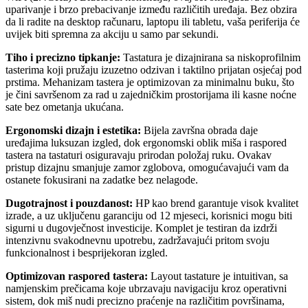
uparivanje i brzo prebacivanje između različitih uređaja. Bez obzira
da li radite na desktop računaru, laptopu ili tabletu, vaša periferija će
uvijek biti spremna za akciju u samo par sekundi.
Tiho i precizno tipkanje:
Tastatura je dizajnirana sa niskoprofilnim
tasterima koji pružaju izuzetno odzivan i taktilno prijatan osjećaj pod
prstima. Mehanizam tastera je optimizovan za minimalnu buku, što
je čini savršenom za rad u zajedničkim prostorijama ili kasne noćne
sate bez ometanja ukućana.
Ergonomski dizajn i estetika:
Bijela završna obrada daje
uređajima luksuzan izgled, dok ergonomski oblik miša i raspored
tastera na tastaturi osiguravaju prirodan položaj ruku. Ovakav
pristup dizajnu smanjuje zamor zglobova, omogućavajući vam da
ostanete fokusirani na zadatke bez nelagode.
Dugotrajnost i pouzdanost:
HP kao brend garantuje visok kvalitet
izrade, a uz uključenu garanciju od 12 mjeseci, korisnici mogu biti
sigurni u dugovječnost investicije. Komplet je testiran da izdrži
intenzivnu svakodnevnu upotrebu, zadržavajući pritom svoju
funkcionalnost i besprijekoran izgled.
Optimizovan raspored tastera:
Layout tastature je intuitivan, sa
namjenskim prečicama koje ubrzavaju navigaciju kroz operativni
sistem, dok miš nudi precizno praćenje na različitim površinama,