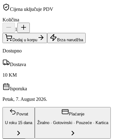
Cijena uključuje PDV
Količina
1
Dodaj u korpu
Brza narudžba
Dostupno
Dostava
10 KM
Isporuka
Petak, 7. August 2026.
Povrat
Plaćanje
U roku
15
dana
Žiralno · Gotovinski · Pouzeće · Kartica