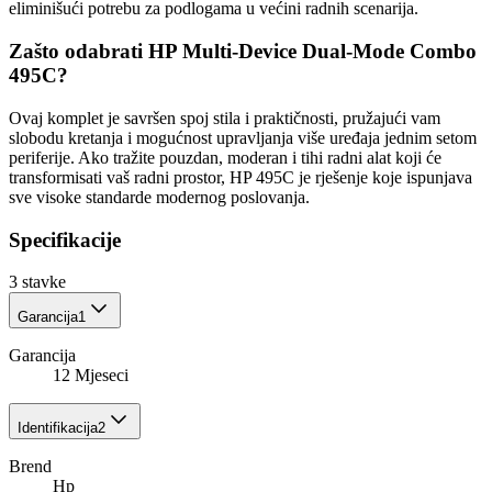
eliminišući potrebu za podlogama u većini radnih scenarija.
Zašto odabrati HP Multi-Device Dual-Mode Combo
495C?
Ovaj komplet je savršen spoj stila i praktičnosti, pružajući vam
slobodu kretanja i mogućnost upravljanja više uređaja jednim setom
periferije. Ako tražite pouzdan, moderan i tihi radni alat koji će
transformisati vaš radni prostor, HP 495C je rješenje koje ispunjava
sve visoke standarde modernog poslovanja.
Specifikacije
3
stavke
Garancija
1
Garancija
12 Mjeseci
Identifikacija
2
Brend
Hp