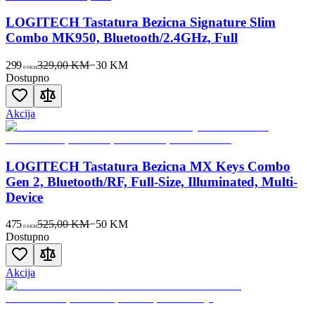
LOGITECH Tastatura Bezicna Signature Slim
Combo MK950, Bluetooth/2.4GHz, Full
299
329,00 KM
−
30
KM
00
KM
Dostupno
Akcija
LOGITECH Tastatura Bezicna MX Keys Combo
Gen 2, Bluetooth/RF, Full-Size, Illuminated, Multi-
Device
475
525,00 KM
−
50
KM
00
KM
Dostupno
Akcija