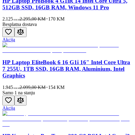
HP Laptop ProBook 4 G1iR 14 Intel Core Ultra 5,
512GB SSD, 16GB RAM, Windows 11 Pro
2.125
2.295,00 KM
−
170
KM
00
KM
Besplatna dostava
Akcija
HP Laptop EliteBook 6 16 G1i 16" Intel Core Ultra
7 255U, 1TB SSD, 16GB RAM, Aluminium, Intel
Graphics
1.945
2.099,00 KM
−
154
KM
00
KM
Samo 1 na stanju
Akcija