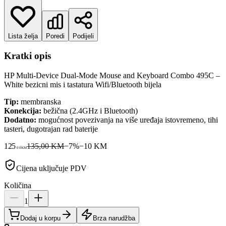
Lista želja
Poredi
Podijeli
Kratki opis
HP Multi-Device Dual-Mode Mouse and Keyboard Combo 495C –
White bezicni mis i tastatura Wifi/Bluetooth bijela
Tip:
membranska
Konekcija:
bežična (2.4GHz i Bluetooth)
Dodatno:
mogućnost povezivanja na više uređaja istovremeno, tihi
tasteri, dugotrajan rad baterije
125
135,00 KM
−
7
%
−
10
KM
00
KM
Cijena uključuje PDV
Količina
1
Dodaj u korpu
Brza narudžba