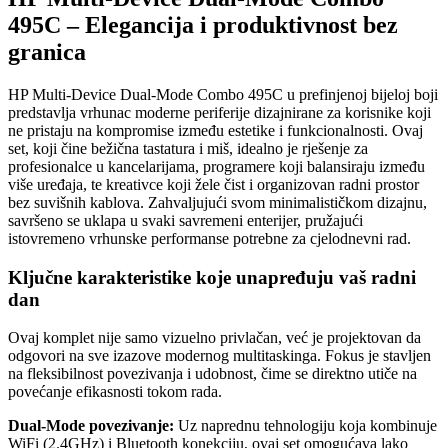
495C – Elegancija i produktivnost bez
granica
HP Multi-Device Dual-Mode Combo 495C u prefinjenoj bijeloj boji
predstavlja vrhunac moderne periferije dizajnirane za korisnike koji
ne pristaju na kompromise između estetike i funkcionalnosti. Ovaj
set, koji čine bežična tastatura i miš, idealno je rješenje za
profesionalce u kancelarijama, programere koji balansiraju između
više uređaja, te kreativce koji žele čist i organizovan radni prostor
bez suvišnih kablova. Zahvaljujući svom minimalističkom dizajnu,
savršeno se uklapa u svaki savremeni enterijer, pružajući
istovremeno vrhunske performanse potrebne za cjelodnevni rad.
Ključne karakteristike koje unapređuju vaš radni
dan
Ovaj komplet nije samo vizuelno privlačan, već je projektovan da
odgovori na sve izazove modernog multitaskinga. Fokus je stavljen
na fleksibilnost povezivanja i udobnost, čime se direktno utiče na
povećanje efikasnosti tokom rada.
Dual-Mode povezivanje:
Uz naprednu tehnologiju koja kombinuje
WiFi (2.4GHz) i Bluetooth konekciju, ovaj set omogućava lako