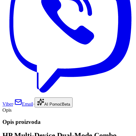
Viber
·
Email
·
AI Pomoć
Beta
Opis
Opis proizvoda
HP Multi-Device Dual-Mode Combo