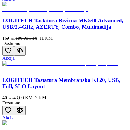
LOGITECH Tastatura Bezicna MK540 Advanced,
USB/2.4GHz, AZERTY, Combo, Multimedija
169
180,00 KM
−
11
KM
00
KM
Dostupno
Akcija
LOGITECH Tastatura Membranska K120, USB,
Full, SLO Layout
40
43,00 KM
−
3
KM
50
KM
Dostupno
Akcija