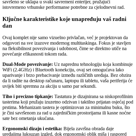
savršeno se uklapa u svaki savremeni enterijer, pružajući
istovremeno vrhunske performanse potrebne za cjelodnevni rad.
Ključne karakteristike koje unapređuju vaš radni
dan
Ovaj komplet nije samo vizuelno privlačan, već je projektovan da
odgovori na sve izazove modernog multitaskinga. Fokus je stavljen
na fleksibilnost povezivanja i udobnost, čime se direktno utiče na
povećanje efikasnosti tokom rada.
Dual-Mode povezivanje:
Uz naprednu tehnologiju koja kombinuje
WiFi (2.4GHz) i Bluetooth konekciju, ovaj set omogućava lako
uparivanje i brzo prebacivanje između različitih uređaja. Bez obzira
da li radite na desktop računaru, laptopu ili tabletu, vaša periferija će
uvijek biti spremna za akciju u samo par sekundi.
Tiho i precizno tipkanje:
Tastatura je dizajnirana sa niskoprofilnim
tasterima koji pružaju izuzetno odzivan i taktilno prijatan osjećaj pod
prstima. Mehanizam tastera je optimizovan za minimalnu buku, što
je čini savršenom za rad u zajedničkim prostorijama ili kasne noćne
sate bez ometanja ukućana.
Ergonomski dizajn i estetika:
Bijela završna obrada daje
uređajima luksuzan izgled, dok ergonomski oblik miša i raspored