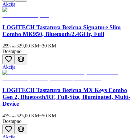
Akcija
LOGITECH Tastatura Bezicna Signature Slim
Combo MK950, Bluetooth/2.4GHz, Full
299
329,00 KM
−
30
KM
00
KM
Dostupno
Akcija
LOGITECH Tastatura Bezicna MX Keys Combo
Gen 2, Bluetooth/RF, Full-Size, Illuminated, Multi-
Device
475
525,00 KM
−
50
KM
00
KM
Dostupno
Akcija