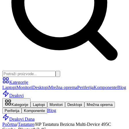
Kategorije
Laptopi
Monitori
Desktopi
Mrežna oprema
Periferija
Komponente
Blog
Dealovi
Kategorije
Laptopi
Monitori
Desktopi
Mrežna oprema
Blog
Periferija
Komponente
Dealovi Dana
Početna
/
Tastature
/
HP Tastatura Bezicna Multi-Device 495C