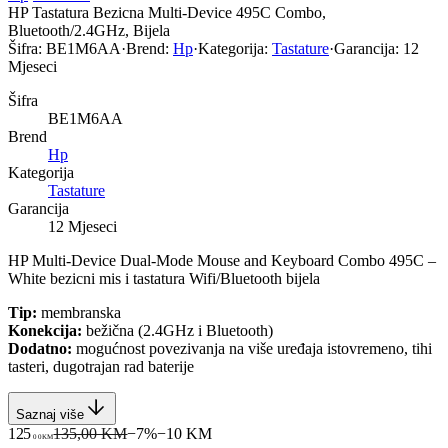
HP Tastatura Bezicna Multi-Device 495C Combo,
Bluetooth/2.4GHz, Bijela
Šifra:
BE1M6AA
·
Brend:
Hp
·
Kategorija:
Tastature
·
Garancija:
12
Mjeseci
Šifra
BE1M6AA
Brend
Hp
Kategorija
Tastature
Garancija
12 Mjeseci
HP Multi-Device Dual-Mode Mouse and Keyboard Combo 495C –
White bezicni mis i tastatura Wifi/Bluetooth bijela
Tip:
membranska
Konekcija:
bežična (2.4GHz i Bluetooth)
Dodatno:
mogućnost povezivanja na više uređaja istovremeno, tihi
tasteri, dugotrajan rad baterije
Saznaj više
125
135,00 KM
−
7
%
−
10
KM
00
KM