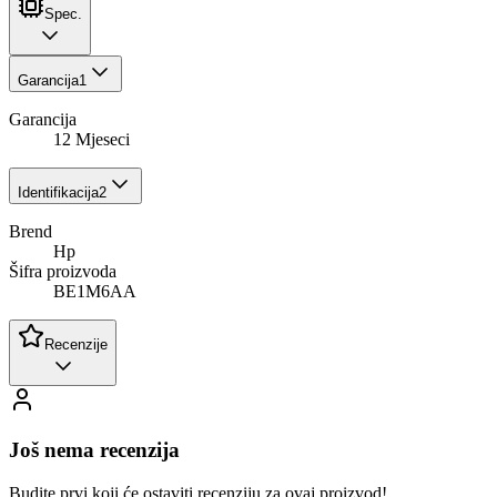
Spec.
Garancija
1
Garancija
12 Mjeseci
Identifikacija
2
Brend
Hp
Šifra proizvoda
BE1M6AA
Recenzije
Još nema recenzija
Budite prvi koji će ostaviti recenziju za ovaj proizvod!