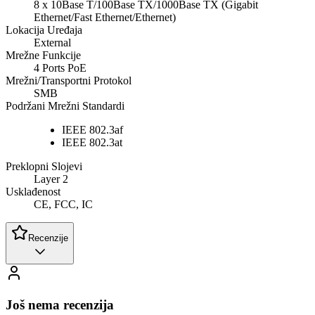
8 x 10Base T/100Base TX/1000Base TX (Gigabit
Ethernet/Fast Ethernet/Ethernet)
Lokacija Uređaja
External
Mrežne Funkcije
4 Ports PoE
Mrežni/Transportni Protokol
SMB
Podržani Mrežni Standardi
IEEE 802.3af
IEEE 802.3at
Preklopni Slojevi
Layer 2
Usklađenost
CE, FCC, IC
Recenzije
Još nema recenzija