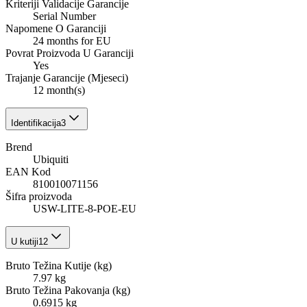
Kriteriji Validacije Garancije
Serial Number
Napomene O Garanciji
24 months for EU
Povrat Proizvoda U Garanciji
Yes
Trajanje Garancije (Mjeseci)
12 month(s)
Identifikacija
3
Brend
Ubiquiti
EAN Kod
810010071156
Šifra proizvoda
USW-LITE-8-POE-EU
U kutiji
12
Bruto Težina Kutije (kg)
7.97 kg
Bruto Težina Pakovanja (kg)
0.6915 kg