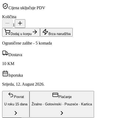
Cijena uključuje PDV
Količina
1
Dodaj u korpu
Brza narudžba
Ograničene zalihe - 5 komada
Dostava
10 KM
Isporuka
Srijeda, 12. August 2026.
Povrat
Plaćanje
U roku
15
dana
Žiralno · Gotovinski · Pouzeće · Kartica