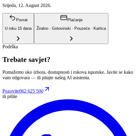
Srijeda, 12. August 2026.
Povrat
Plaćanje
U roku
15
dana
Žiralno · Gotovinski · Pouzeće · Kartica
Podrška
Trebate savjet?
Pomažemo oko izbora, dostupnosti i rokova isporuke. Javite se kako
vam odgovara
— ili pitajte našeg AI asistenta.
Pozovite
062 625 500
ili pišite