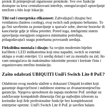
protok ili primjenjivati sigurnosne protokole. Sve ove funkcije
dostupne su kroz centralizovani interfejs, omogućavajući upravljanje
mrežom s bilo koje lokacije.
Tihi rad i energetska efikasnost:
Zahvaljujući dizajnu bez
ventilatora (fanless cooling), ovaj switch radi potpuno bešumno. To
ga čini savršenim za postavljanje u spavaće sobe, dnevne boravke ili
kancelarije gdje je tišina prioritet. Pored toga, inteligentni sistem
upravljanja energijom osigurava minimalnu potrošnju,
prilagođavajući snagu potrebama povezanih uređaja.
Fleksibilna montaža i dizajn:
Sa svojim modernim bijelim
kućištem i LED indikatorima koji nisu napadni, switch se estetski
uklapa u svaki enterijer. Uz uređaj dolazi i set za montažu na zid, što
vam omogućava da maksimalno iskoristite prostor i kreirate čistu i
organizovanu mrežnu instalaciju.
Zašto odabrati UBIQUITI UniFi Switch Lite 8 PoE?
Odabirom ovog modela ulažete u dokazani Ubiquiti kvalitet koji
garantuje dugovječnost i stabilnost sistema uz dvanaestomjesečnu
garanciju. Njegova sposobnost da napaja moderne PoE uređaje uz
zadržavanje kompaktnih dimenzija čini ga najboljim izborom za
korisnike koji žele profesionalne funkcije bez kompleksnosti
enterprise opreme. UniFi Switch Lite 8 PoE je savršen balans