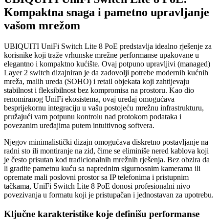
Kompaktna snaga i pametno upravljanje
vašom mrežom
UBIQUITI UniFi Switch Lite 8 PoE predstavlja idealno rješenje za
korisnike koji traže vrhunske mrežne performanse upakovane u
elegantno i kompaktno kućište. Ovaj potpuno upravljivi (managed)
Layer 2 switch dizajniran je da zadovolji potrebe modernih kućnih
mreža, malih ureda (SOHO) i retail objekata koji zahtijevaju
stabilnost i fleksibilnost bez kompromisa na prostoru. Kao dio
renomiranog UniFi ekosistema, ovaj uređaj omogućava
besprijekornu integraciju u vašu postojeću mrežnu infrastrukturu,
pružajući vam potpunu kontrolu nad protokom podataka i
povezanim uređajima putem intuitivnog softvera.
Njegov minimalistički dizajn omogućava diskretno postavljanje na
radni sto ili montiranje na zid, čime se eliminiše nered kablova koji
je često prisutan kod tradicionalnih mrežnih rješenja. Bez obzira da
li gradite pametnu kuću sa naprednim sigurnosnim kamerama ili
opremate mali poslovni prostor sa IP telefonima i pristupnim
tačkama, UniFi Switch Lite 8 PoE donosi profesionalni nivo
povezivanja u formatu koji je pristupačan i jednostavan za upotrebu.
Ključne karakteristike koje definišu performanse