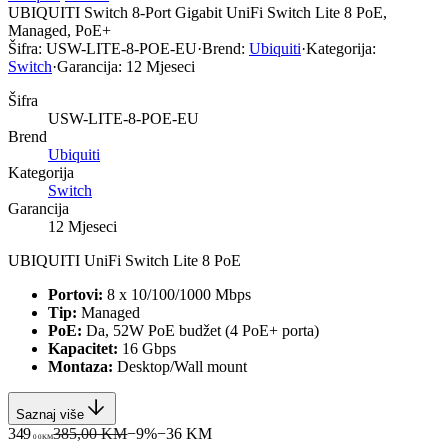
UBIQUITI Switch 8-Port Gigabit UniFi Switch Lite 8 PoE,
Managed, PoE+
Šifra:
USW-LITE-8-POE-EU
·
Brend:
Ubiquiti
·
Kategorija:
Switch
·
Garancija:
12 Mjeseci
Šifra
USW-LITE-8-POE-EU
Brend
Ubiquiti
Kategorija
Switch
Garancija
12 Mjeseci
UBIQUITI UniFi Switch Lite 8 PoE
Portovi:
8 x 10/100/1000 Mbps
Tip:
Managed
PoE:
Da, 52W PoE budžet (4 PoE+ porta)
Kapacitet:
16 Gbps
Montaza:
Desktop/Wall mount
Saznaj više
349
385,00 KM
−
9
%
−
36
KM
00
KM