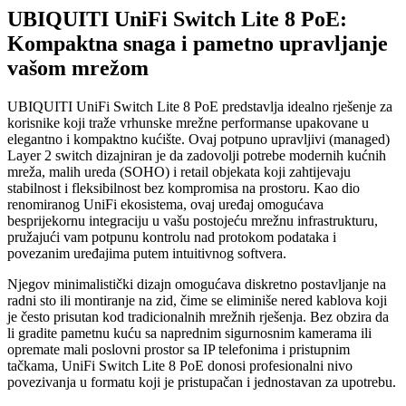
UBIQUITI UniFi Switch Lite 8 PoE:
Kompaktna snaga i pametno upravljanje
vašom mrežom
UBIQUITI UniFi Switch Lite 8 PoE predstavlja idealno rješenje za
korisnike koji traže vrhunske mrežne performanse upakovane u
elegantno i kompaktno kućište. Ovaj potpuno upravljivi (managed)
Layer 2 switch dizajniran je da zadovolji potrebe modernih kućnih
mreža, malih ureda (SOHO) i retail objekata koji zahtijevaju
stabilnost i fleksibilnost bez kompromisa na prostoru. Kao dio
renomiranog UniFi ekosistema, ovaj uređaj omogućava
besprijekornu integraciju u vašu postojeću mrežnu infrastrukturu,
pružajući vam potpunu kontrolu nad protokom podataka i
povezanim uređajima putem intuitivnog softvera.
Njegov minimalistički dizajn omogućava diskretno postavljanje na
radni sto ili montiranje na zid, čime se eliminiše nered kablova koji
je često prisutan kod tradicionalnih mrežnih rješenja. Bez obzira da
li gradite pametnu kuću sa naprednim sigurnosnim kamerama ili
opremate mali poslovni prostor sa IP telefonima i pristupnim
tačkama, UniFi Switch Lite 8 PoE donosi profesionalni nivo
povezivanja u formatu koji je pristupačan i jednostavan za upotrebu.