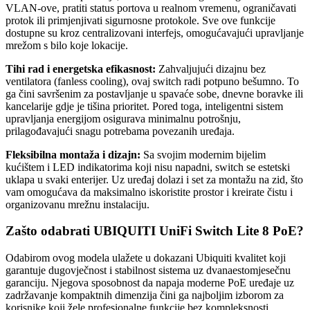
VLAN-ove, pratiti status portova u realnom vremenu, ograničavati
protok ili primjenjivati sigurnosne protokole. Sve ove funkcije
dostupne su kroz centralizovani interfejs, omogućavajući upravljanje
mrežom s bilo koje lokacije.
Tihi rad i energetska efikasnost:
Zahvaljujući dizajnu bez
ventilatora (fanless cooling), ovaj switch radi potpuno bešumno. To
ga čini savršenim za postavljanje u spavaće sobe, dnevne boravke ili
kancelarije gdje je tišina prioritet. Pored toga, inteligentni sistem
upravljanja energijom osigurava minimalnu potrošnju,
prilagođavajući snagu potrebama povezanih uređaja.
Fleksibilna montaža i dizajn:
Sa svojim modernim bijelim
kućištem i LED indikatorima koji nisu napadni, switch se estetski
uklapa u svaki enterijer. Uz uređaj dolazi i set za montažu na zid, što
vam omogućava da maksimalno iskoristite prostor i kreirate čistu i
organizovanu mrežnu instalaciju.
Zašto odabrati UBIQUITI UniFi Switch Lite 8 PoE?
Odabirom ovog modela ulažete u dokazani Ubiquiti kvalitet koji
garantuje dugovječnost i stabilnost sistema uz dvanaestomjesečnu
garanciju. Njegova sposobnost da napaja moderne PoE uređaje uz
zadržavanje kompaktnih dimenzija čini ga najboljim izborom za
korisnike koji žele profesionalne funkcije bez kompleksnosti