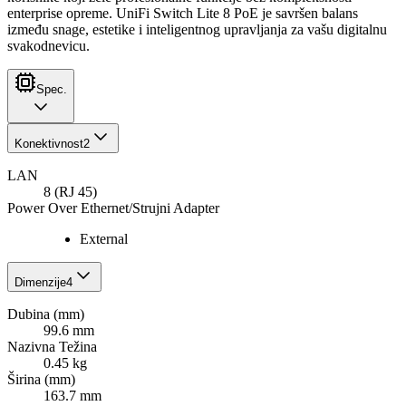
enterprise opreme. UniFi Switch Lite 8 PoE je savršen balans
između snage, estetike i inteligentnog upravljanja za vašu digitalnu
svakodnevicu.
Spec.
Konektivnost
2
LAN
8 (RJ 45)
Power Over Ethernet/Strujni Adapter
External
Dimenzije
4
Dubina (mm)
99.6 mm
Nazivna Težina
0.45 kg
Širina (mm)
163.7 mm