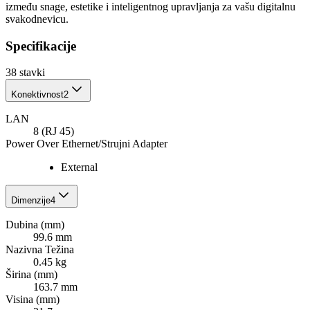
između snage, estetike i inteligentnog upravljanja za vašu digitalnu
svakodnevicu.
Specifikacije
38
stavki
Konektivnost
2
LAN
8 (RJ 45)
Power Over Ethernet/Strujni Adapter
External
Dimenzije
4
Dubina (mm)
99.6 mm
Nazivna Težina
0.45 kg
Širina (mm)
163.7 mm
Visina (mm)