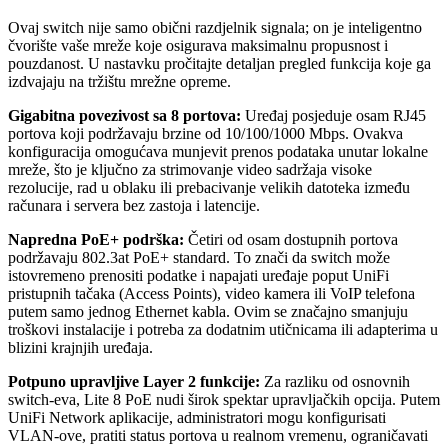
Ovaj switch nije samo obični razdjelnik signala; on je inteligentno
čvorište vaše mreže koje osigurava maksimalnu propusnost i
pouzdanost. U nastavku pročitajte detaljan pregled funkcija koje ga
izdvajaju na tržištu mrežne opreme.
Gigabitna povezivost sa 8 portova:
Uređaj posjeduje osam RJ45
portova koji podržavaju brzine od 10/100/1000 Mbps. Ovakva
konfiguracija omogućava munjevit prenos podataka unutar lokalne
mreže, što je ključno za strimovanje video sadržaja visoke
rezolucije, rad u oblaku ili prebacivanje velikih datoteka između
računara i servera bez zastoja i latencije.
Napredna PoE+ podrška:
Četiri od osam dostupnih portova
podržavaju 802.3at PoE+ standard. To znači da switch može
istovremeno prenositi podatke i napajati uređaje poput UniFi
pristupnih tačaka (Access Points), video kamera ili VoIP telefona
putem samo jednog Ethernet kabla. Ovim se značajno smanjuju
troškovi instalacije i potreba za dodatnim utičnicama ili adapterima u
blizini krajnjih uređaja.
Potpuno upravljive Layer 2 funkcije:
Za razliku od osnovnih
switch-eva, Lite 8 PoE nudi širok spektar upravljačkih opcija. Putem
UniFi Network aplikacije, administratori mogu konfigurisati
VLAN-ove, pratiti status portova u realnom vremenu, ograničavati