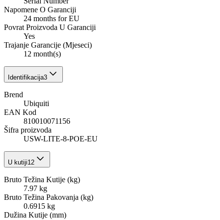
Serial Number
Napomene O Garanciji
24 months for EU
Povrat Proizvoda U Garanciji
Yes
Trajanje Garancije (Mjeseci)
12 month(s)
Identifikacija
3
Brend
Ubiquiti
EAN Kod
810010071156
Šifra proizvoda
USW-LITE-8-POE-EU
U kutiji
12
Bruto Težina Kutije (kg)
7.97 kg
Bruto Težina Pakovanja (kg)
0.6915 kg
Dužina Kutije (mm)