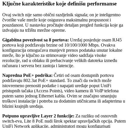
Ključne karakteristike koje definišu performanse
Ovaj switch nije samo obični razdjelnik signala; on je inteligentno
čvorište vaše mreže koje osigurava maksimalnu propusnost i
pouzdanost. U nastavku pročitajte detaljan pregled funkcija koje ga
izdvajaju na tržištu mrežne opreme.
Gigabitna povezivost sa 8 portova:
Uređaj posjeduje osam RJ45
portova koji podržavaju brzine od 10/100/1000 Mbps. Ovakva
konfiguracija omogućava munjevit prenos podataka unutar lokalne
mreže, što je ključno za strimovanje video sadržaja visoke
rezolucije, rad u oblaku ili prebacivanje velikih datoteka između
računara i servera bez zastoja i latencije.
Napredna PoE+ podrška:
Četiri od osam dostupnih portova
podržavaju 802.3at PoE+ standard. To znači da switch može
istovremeno prenositi podatke i napajati uređaje poput UniFi
pristupnih tačaka (Access Points), video kamera ili VoIP telefona
putem samo jednog Ethernet kabla. Ovim se značajno smanjuju
troškovi instalacije i potreba za dodatnim utičnicama ili adapterima u
blizini krajnjih uređaja.
Potpuno upravljive Layer 2 funkcije:
Za razliku od osnovnih
switch-eva, Lite 8 PoE nudi širok spektar upravljačkih opcija. Putem
UniFi Network aplikacije, administratori mogu konfigurisati