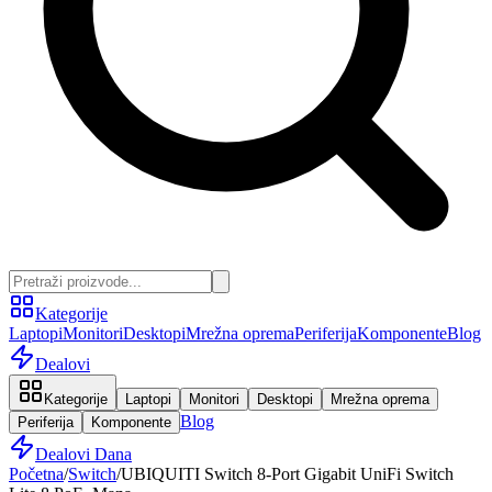
Kategorije
Laptopi
Monitori
Desktopi
Mrežna oprema
Periferija
Komponente
Blog
Dealovi
Kategorije
Laptopi
Monitori
Desktopi
Mrežna oprema
Blog
Periferija
Komponente
Dealovi Dana
Početna
/
Switch
/
UBIQUITI Switch 8-Port Gigabit UniFi Switch