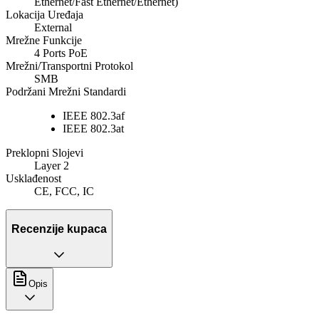
Ethernet/Fast Ethernet/Ethernet)
Lokacija Uređaja
External
Mrežne Funkcije
4 Ports PoE
Mrežni/Transportni Protokol
SMB
Podržani Mrežni Standardi
IEEE 802.3af
IEEE 802.3at
Preklopni Slojevi
Layer 2
Usklađenost
CE, FCC, IC
Recenzije kupaca
Opis