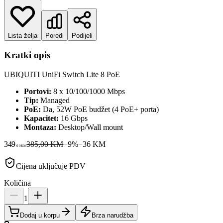
Lista želja
Poredi
Podijeli
Kratki opis
UBIQUITI UniFi Switch Lite 8 PoE
Portovi:
8 x 10/100/1000 Mbps
Tip:
Managed
PoE:
Da, 52W PoE budžet (4 PoE+ porta)
Kapacitet:
16 Gbps
Montaza:
Desktop/Wall mount
349
385,00 KM
−
9
%
−
36
KM
00
KM
Cijena uključuje PDV
Količina
1
Dodaj u korpu
Brza narudžba