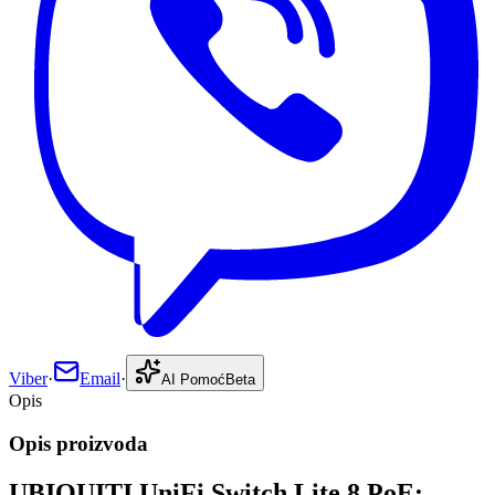
Viber
·
Email
·
AI Pomoć
Beta
Opis
Opis proizvoda
UBIQUITI UniFi Switch Lite 8 PoE: