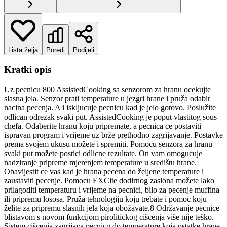
Lista želja
Poredi
Podijeli
Kratki opis
Uz pecnicu 800 AssistedCooking sa senzorom za hranu ocekujte
slasna jela. Senzor prati temperature u jezgri hrane i pruža odabir
nacina pecenja. A i iskljucuje pecnicu kad je jelo gotovo. Poslužite
odlican odrezak svaki put. AssistedCooking je poput vlastitog sous
chefa. Odaberite hranu koju pripremate, a pecnica ce postaviti
ispravan program i vrijeme uz brže prethodno zagrijavanje. Postavke
prema svojem ukusu možete i spremiti. Pomocu senzora za hranu
svaki put možete postici odlicne rezultate. On vam omogucuje
nadziranje pripreme mjerenjem temperature u središtu hrane.
Obavijestit ce vas kad je hrana pecena do željene temperature i
zaustaviti pecenje. Pomocu EXCite dodirnog zaslona možete lako
prilagoditi temperaturu i vrijeme na pecnici, bilo za pecenje muffina
ili pripremu lososa. Pruža tehnologiju koju trebate i pomoc koju
želite za pripremu slasnih jela koja obožavate.8 Održavanje pecnice
blistavom s novom funkcijom pirolitickog cišcenja više nije teško.
Sistem cišcenja zagrijava pecnicu do temperature koja ostatke hrane