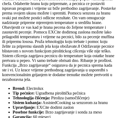
chefa. Odaberite hranu koju pripremate, a pecnica ce postaviti
ispravan program i vrijeme uz brže prethodno zagrijavanje. Postavke
prema svojem ukusu možete i spremiti. Pomocu senzora za hranu
svaki put možete postici odlicne rezultate. On vam omogucuje
nadziranje pripreme mjerenjem temperature u središtu hrane.
Obavijestit ce vas kad je hrana pecena do željene temperature i
zaustaviti pecenje. Pomocu EXCite dodirnog zaslona možete lako
prilagoditi temperaturu i vrijeme na pecnici, bilo za pecenje muffina
ili pripremu lososa. Pruža tehnologiju koju trebate i pomoc koju
želite za pripremu slasnih jela koja obožavate.8 Održavanje pecnice
blistavom s novom funkcijom pirolitickog cišcenja više nije teško.
Sistem cišcenja zagrijava pecnicu do temperature koja ostatke hrane
pretvara u pepeo. Vi samo trebate obrisati dno. Ribanje je prošlost.
Funkcija „Brzo zagrijavanje“ osigurava da je pecnica sprema kada
ste i vi. Uz krace vrijeme prethodnog zagrijavanja u usporedbi s
konvencionalnim grijanjem te dodatne trenutke možete pretvoriti u
nezaboravna jela.
Brend:
Electrolux
Tip pećnice:
Ugradbena pirolitička pećnica
Tehnologija čišćenja:
Piroliza (samočišćenje)
Sistem kuhanja:
AssistedCooking sa senzorom za hranu
Upravljanje:
EXCite dodirni zaslon
Posebne funkcije:
Brzo zagrijavanje i sonda za meso
Garancija:
60 mjeseci