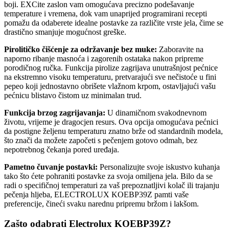
boji. EXCite zaslon vam omogućava precizno podešavanje
temperature i vremena, dok vam unaprijed programirani recepti
pomažu da odaberete idealne postavke za različite vrste jela, čime se
drastično smanjuje mogućnost greške.
Pirolitičko čišćenje za održavanje bez muke:
Zaboravite na
naporno ribanje masnoća i zagorenih ostataka nakon pripreme
porodičnog ručka. Funkcija pirolize zagrijava unutrašnjost pećnice
na ekstremno visoku temperaturu, pretvarajući sve nečistoće u fini
pepeo koji jednostavno obrišete vlažnom krpom, ostavljajući vašu
pećnicu blistavo čistom uz minimalan trud.
Funkcija brzog zagrijavanja:
U dinamičnom svakodnevnom
životu, vrijeme je dragocjen resurs. Ova opcija omogućava pećnici
da postigne željenu temperaturu znatno brže od standardnih modela,
što znači da možete započeti s pečenjem gotovo odmah, bez
nepotrebnog čekanja pored uređaja.
Pametno čuvanje postavki:
Personalizujte svoje iskustvo kuhanja
tako što ćete pohraniti postavke za svoja omiljena jela. Bilo da se
radi o specifičnoj temperaturi za vaš prepoznatljivi kolač ili trajanju
pečenja hljeba, ELECTROLUX KOEBP39Z pamti vaše
preferencije, čineći svaku narednu pripremu bržom i lakšom.
Zašto odabrati Electrolux KOEBP39Z?