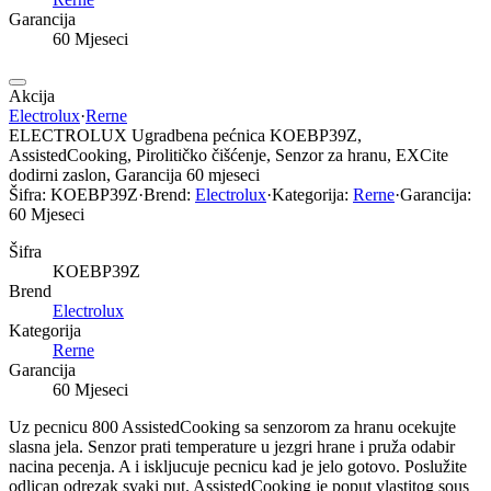
Garancija
60 Mjeseci
Akcija
Electrolux
·
Rerne
ELECTROLUX Ugradbena pećnica KOEBP39Z,
AssistedCooking, Pirolitičko čišćenje, Senzor za hranu, EXCite
dodirni zaslon, Garancija 60 mjeseci
Šifra:
KOEBP39Z
·
Brend:
Electrolux
·
Kategorija:
Rerne
·
Garancija:
60 Mjeseci
Šifra
KOEBP39Z
Brend
Electrolux
Kategorija
Rerne
Garancija
60 Mjeseci
Uz pecnicu 800 AssistedCooking sa senzorom za hranu ocekujte
slasna jela. Senzor prati temperature u jezgri hrane i pruža odabir
nacina pecenja. A i iskljucuje pecnicu kad je jelo gotovo. Poslužite
odlican odrezak svaki put. AssistedCooking je poput vlastitog sous