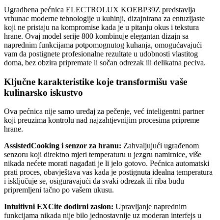
Ugradbena pećnica ELECTROLUX KOEBP39Z predstavlja
vrhunac moderne tehnologije u kuhinji, dizajnirana za entuzijaste
koji ne pristaju na kompromise kada je u pitanju okus i tekstura
hrane. Ovaj model serije 800 kombinuje elegantan dizajn sa
naprednim funkcijama potpomognutog kuhanja, omogućavajući
vam da postignete profesionalne rezultate u udobnosti vlastitog
doma, bez obzira pripremate li sočan odrezak ili delikatna peciva.
Ključne karakteristike koje transformišu vaše
kulinarsko iskustvo
Ova pećnica nije samo uređaj za pečenje, već inteligentni partner
koji preuzima kontrolu nad najzahtjevnijim procesima pripreme
hrane.
AssistedCooking i senzor za hranu:
Zahvaljujući ugrađenom
senzoru koji direktno mjeri temperaturu u jezgru namirnice, više
nikada nećete morati nagađati je li jelo gotovo. Pećnica automatski
prati proces, obavještava vas kada je postignuta idealna temperatura
i isključuje se, osiguravajući da svaki odrezak ili riba budu
pripremljeni tačno po vašem ukusu.
Intuitivni EXCite dodirni zaslon:
Upravljanje naprednim
funkcijama nikada nije bilo jednostavnije uz moderan interfejs u