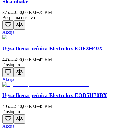
Steambake
875
950,00 KM
−
75
KM
00
KM
Besplatna dostava
Akcija
Ugradbena pećnica Electrolux EOF3H40X
445
490,00 KM
−
45
KM
00
KM
Dostupno
Akcija
Ugradbena pećnica Electrolux EOD5H70BX
495
540,00 KM
−
45
KM
00
KM
Dostupno
Akcija