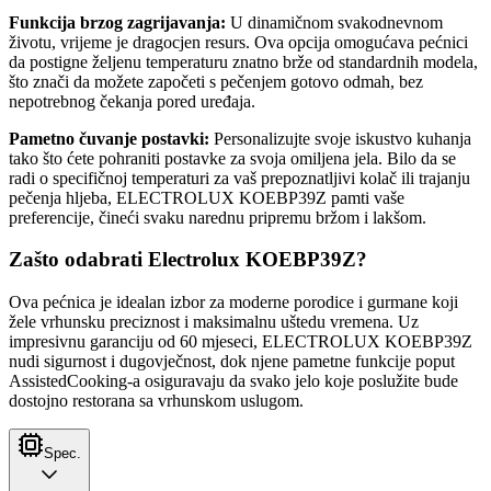
Funkcija brzog zagrijavanja:
U dinamičnom svakodnevnom
životu, vrijeme je dragocjen resurs. Ova opcija omogućava pećnici
da postigne željenu temperaturu znatno brže od standardnih modela,
što znači da možete započeti s pečenjem gotovo odmah, bez
nepotrebnog čekanja pored uređaja.
Pametno čuvanje postavki:
Personalizujte svoje iskustvo kuhanja
tako što ćete pohraniti postavke za svoja omiljena jela. Bilo da se
radi o specifičnoj temperaturi za vaš prepoznatljivi kolač ili trajanju
pečenja hljeba, ELECTROLUX KOEBP39Z pamti vaše
preferencije, čineći svaku narednu pripremu bržom i lakšom.
Zašto odabrati Electrolux KOEBP39Z?
Ova pećnica je idealan izbor za moderne porodice i gurmane koji
žele vrhunsku preciznost i maksimalnu uštedu vremena. Uz
impresivnu garanciju od 60 mjeseci, ELECTROLUX KOEBP39Z
nudi sigurnost i dugovječnost, dok njene pametne funkcije poput
AssistedCooking-a osiguravaju da svako jelo koje poslužite bude
dostojno restorana sa vrhunskom uslugom.
Spec.