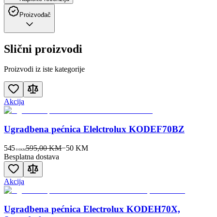
Proizvođač
Slični proizvodi
Proizvodi iz iste kategorije
Akcija
Ugradbena pećnica Elelctrolux KODEF70BZ
545
595,00 KM
−
50
KM
00
KM
Besplatna dostava
Akcija
Ugradbena pećnica Electrolux KODEH70X,