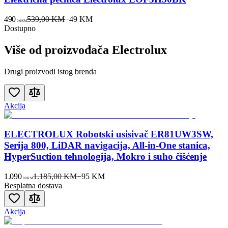
490
539,00 KM
−
49
KM
00
KM
Dostupno
Više od proizvođača
Electrolux
Drugi proizvodi istog brenda
Akcija
ELECTROLUX Robotski usisivač ER81UW3SW,
Serija 800, LiDAR navigacija, All-in-One stanica,
HyperSuction tehnologija, Mokro i suho čišćenje
1.090
1.185,00 KM
−
95
KM
00
KM
Besplatna dostava
Akcija