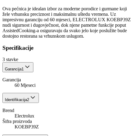
Ova pećnica je idealan izbor za moderne porodice i gurmane koji
žele vrhunsku preciznost i maksimalnu uštedu vremena. Uz
impresivnu garanciju od 60 mjeseci, ELECTROLUX KOEBP39Z
nudi sigurnost i dugovječnost, dok njene pametne funkcije poput
AssistedCooking-a osiguravaju da svako jelo koje poslužite bude
dostojno restorana sa vrhunskom uslugom.
Specifikacije
3
stavke
Garancija
1
Garancija
60 Mjeseci
Identifikacija
2
Brend
Electrolux
Šifra proizvoda
KOEBP39Z