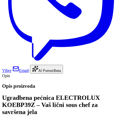
Viber
·
Email
·
AI Pomoć
Beta
Opis
Opis proizvoda
Ugradbena pećnica ELECTROLUX
KOEBP39Z – Vaš lični sous chef za
savršena jela