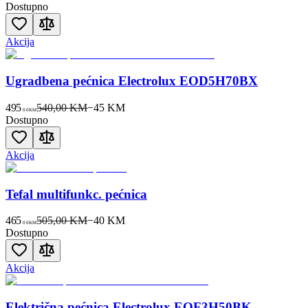
Dostupno
Akcija
Ugradbena pećnica Electrolux EOD5H70BX
495
540,00 KM
−
45
KM
00
KM
Dostupno
Akcija
Tefal multifunkc. pećnica
465
505,00 KM
−
40
KM
00
KM
Dostupno
Akcija
Električna pećnica Electrolux EOF3H50BK