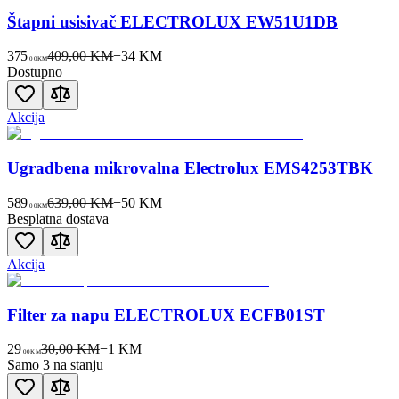
Štapni usisivač ELECTROLUX EW51U1DB
375
409,00 KM
−
34
KM
00
KM
Dostupno
Akcija
Ugradbena mikrovalna Electrolux EMS4253TBK
589
639,00 KM
−
50
KM
00
KM
Besplatna dostava
Akcija
Filter za napu ELECTROLUX ECFB01ST
29
30,00 KM
−
1
KM
00
KM
Samo 3 na stanju