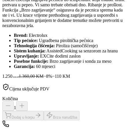
pretvara u pepeo. Vi samo trebate obrisati dno. Ribanje je prošlost.
Funkcija „Brzo zagrijavanje“ osigurava da je pecnica sprema kada
ste i vi. Uz krace vrijeme prethodnog zagrijavanja u usporedbi s
konvencionalnim grijanjem te dodatne trenutke možete pretvoriti u
nezaboravna jela.
Brend:
Electrolux
Tip pećnice:
Ugradbena pirolitička pećnica
Tehnologija čišćenja:
Piroliza (samočišćenje)
Sistem kuhanja:
AssistedCooking sa senzorom za hranu
Upravljanje:
EXCite dodirni zaslon
Posebne funkcije:
Brzo zagrijavanje i sonda za meso
Garancija:
60 mjeseci
1.250
1.360,00 KM
−
8
%
−
110
KM
00
KM
Cijena uključuje PDV
Količina
1
Dodaj u korpu
Brza narudžba