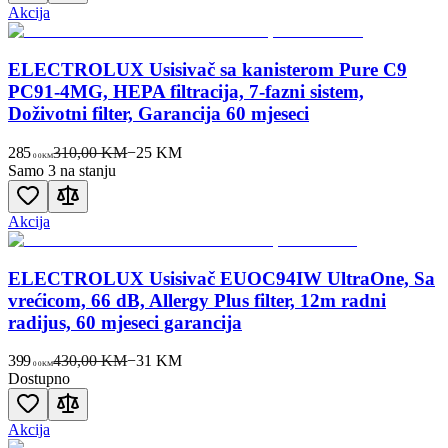
Akcija
ELECTROLUX Usisivač sa kanisterom Pure C9
PC91-4MG, HEPA filtracija, 7-fazni sistem,
Doživotni filter, Garancija 60 mjeseci
285
310,00 KM
−
25
KM
00
KM
Samo 3 na stanju
Akcija
ELECTROLUX Usisivač EUOC94IW UltraOne, Sa
vrećicom, 66 dB, Allergy Plus filter, 12m radni
radijus, 60 mjeseci garancija
399
430,00 KM
−
31
KM
00
KM
Dostupno
Akcija