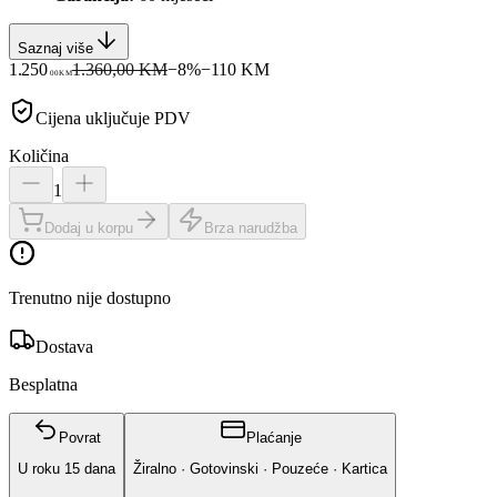
Saznaj više
1.250
1.360,00 KM
−
8
%
−
110
KM
00
KM
Cijena uključuje PDV
Količina
1
Dodaj u korpu
Brza narudžba
Trenutno nije dostupno
Dostava
Besplatna
Povrat
Plaćanje
U roku
15
dana
Žiralno · Gotovinski · Pouzeće · Kartica