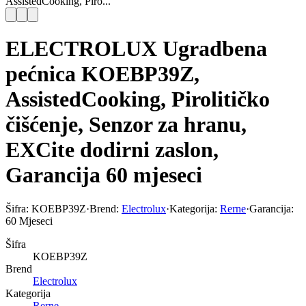
AssistedCooking, Piro...
ELECTROLUX Ugradbena
pećnica KOEBP39Z,
AssistedCooking, Pirolitičko
čišćenje, Senzor za hranu,
EXCite dodirni zaslon,
Garancija 60 mjeseci
Šifra:
KOEBP39Z
·
Brend:
Electrolux
·
Kategorija:
Rerne
·
Garancija:
60 Mjeseci
Šifra
KOEBP39Z
Brend
Electrolux
Kategorija
Rerne