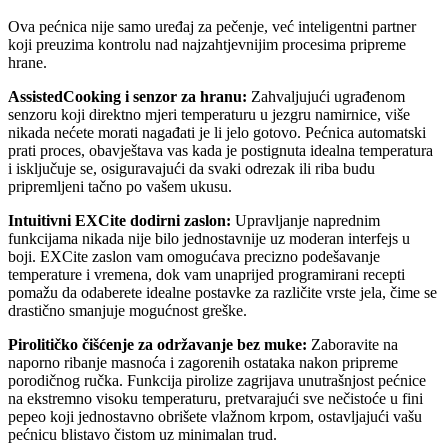
Ova pećnica nije samo uređaj za pečenje, već inteligentni partner
koji preuzima kontrolu nad najzahtjevnijim procesima pripreme
hrane.
AssistedCooking i senzor za hranu:
Zahvaljujući ugrađenom
senzoru koji direktno mjeri temperaturu u jezgru namirnice, više
nikada nećete morati nagađati je li jelo gotovo. Pećnica automatski
prati proces, obavještava vas kada je postignuta idealna temperatura
i isključuje se, osiguravajući da svaki odrezak ili riba budu
pripremljeni tačno po vašem ukusu.
Intuitivni EXCite dodirni zaslon:
Upravljanje naprednim
funkcijama nikada nije bilo jednostavnije uz moderan interfejs u
boji. EXCite zaslon vam omogućava precizno podešavanje
temperature i vremena, dok vam unaprijed programirani recepti
pomažu da odaberete idealne postavke za različite vrste jela, čime se
drastično smanjuje mogućnost greške.
Pirolitičko čišćenje za održavanje bez muke:
Zaboravite na
naporno ribanje masnoća i zagorenih ostataka nakon pripreme
porodičnog ručka. Funkcija pirolize zagrijava unutrašnjost pećnice
na ekstremno visoku temperaturu, pretvarajući sve nečistoće u fini
pepeo koji jednostavno obrišete vlažnom krpom, ostavljajući vašu
pećnicu blistavo čistom uz minimalan trud.