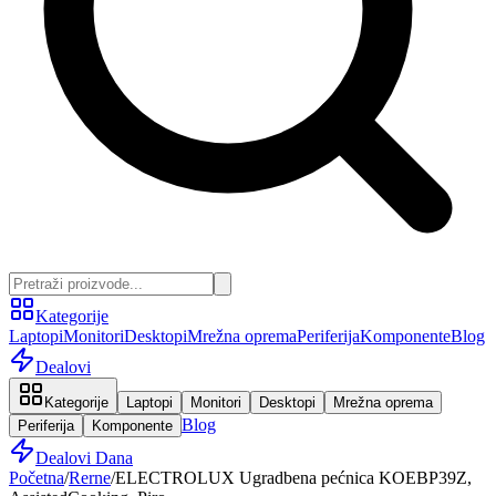
Kategorije
Laptopi
Monitori
Desktopi
Mrežna oprema
Periferija
Komponente
Blog
Dealovi
Kategorije
Laptopi
Monitori
Desktopi
Mrežna oprema
Blog
Periferija
Komponente
Dealovi Dana
Početna
/
Rerne
/
ELECTROLUX Ugradbena pećnica KOEBP39Z,