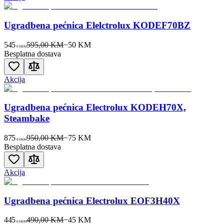
Ugradbena pećnica Elelctrolux KODEF70BZ
545
595,00 KM
−
50
KM
00
KM
Besplatna dostava
Akcija
Ugradbena pećnica Electrolux KODEH70X,
Steambake
875
950,00 KM
−
75
KM
00
KM
Besplatna dostava
Akcija
Ugradbena pećnica Electrolux EOF3H40X
445
490,00 KM
−
45
KM
00
KM