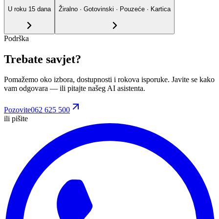
U roku
15
dana
Žiralno · Gotovinski · Pouzeće · Kartica
Podrška
Trebate savjet?
Pomažemo oko izbora, dostupnosti i rokova isporuke. Javite se kako
vam odgovara
— ili pitajte našeg AI asistenta.
Pozovite
062 625 500
ili pišite