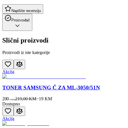
Napišite recenziju
Proizvođač
Slični proizvodi
Proizvodi iz iste kategorije
Akcija
TONER SAMSUNG Č ZA ML-3050/51N
200
219,00 KM
−
19
KM
00
KM
Dostupno
Akcija