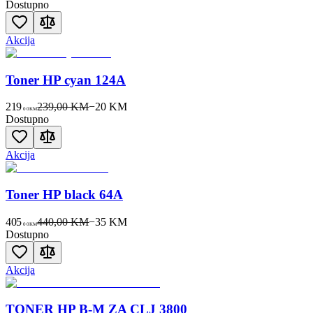
Dostupno
Akcija
Toner HP cyan 124A
219
239,00 KM
−
20
KM
00
KM
Dostupno
Akcija
Toner HP black 64A
405
440,00 KM
−
35
KM
00
KM
Dostupno
Akcija
TONER HP B-M ZA CLJ 3800