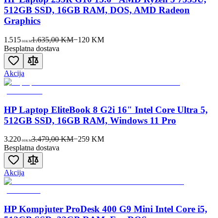
512GB SSD, 16GB RAM, DOS, AMD Radeon
Graphics
1.515
1.635,00 KM
−
120
KM
00
KM
Besplatna dostava
Akcija
HP Laptop EliteBook 8 G2i 16" Intel Core Ultra 5,
512GB SSD, 16GB RAM, Windows 11 Pro
3.220
3.479,00 KM
−
259
KM
00
KM
Besplatna dostava
Akcija
HP Kompjuter ProDesk 400 G9 Mini Intel Core i5,