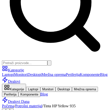
Kategorije
Laptopi
Monitori
Desktopi
Mrežna oprema
Periferija
Komponente
Blog
Dealovi
Kategorije
Laptopi
Monitori
Desktopi
Mrežna oprema
Blog
Periferija
Komponente
Dealovi Dana
Početna
/
Potrošni materijal
/
Tinta HP Yellow 935