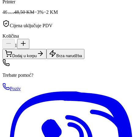
Printer
46
48,50 KM
−
3
%
−
2
KM
90
KM
Cijena uključuje PDV
Količina
1
Dodaj u korpu
Brza narudžba
Trebate pomoć?
Poziv