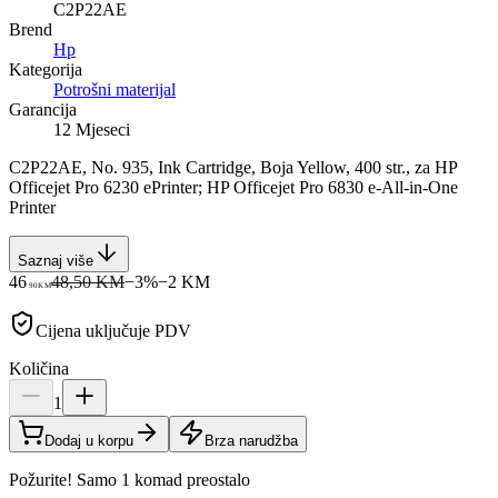
C2P22AE
Brend
Hp
Kategorija
Potrošni materijal
Garancija
12 Mjeseci
C2P22AE, No. 935, Ink Cartridge, Boja Yellow, 400 str., za HP
Officejet Pro 6230 ePrinter; HP Officejet Pro 6830 e-All-in-One
Printer
Saznaj više
46
48,50 KM
−
3
%
−
2
KM
90
KM
Cijena uključuje PDV
Količina
1
Dodaj u korpu
Brza narudžba
Požurite! Samo 1 komad preostalo