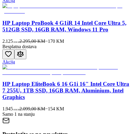
Akcija
HP Laptop ProBook 4 G1iR 14 Intel Core Ultra 5,
512GB SSD, 16GB RAM, Windows 11 Pro
2.125
2.295,00 KM
−
170
KM
00
KM
Besplatna dostava
Akcija
HP Laptop EliteBook 6 16 G1i 16" Intel Core Ultra
7 255U, 1TB SSD, 16GB RAM, Aluminium, Intel
Graphics
1.945
2.099,00 KM
−
154
KM
00
KM
Samo 1 na stanju