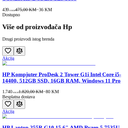
439
475,00 KM
−
36
KM
00
KM
Dostupno
Više od proizvođača
Hp
Drugi proizvodi istog brenda
Akcija
HP Kompjuter ProDesk 2 Tower G1i Intel Core i5-
14400, 512GB SSD, 16GB RAM, Windows 11 Pro
1.740
1.820,00 KM
−
80
KM
00
KM
Besplatna dostava
Akcija
HP Laptop 255R G10 15.6" AMD Ryzen 5 7535U,