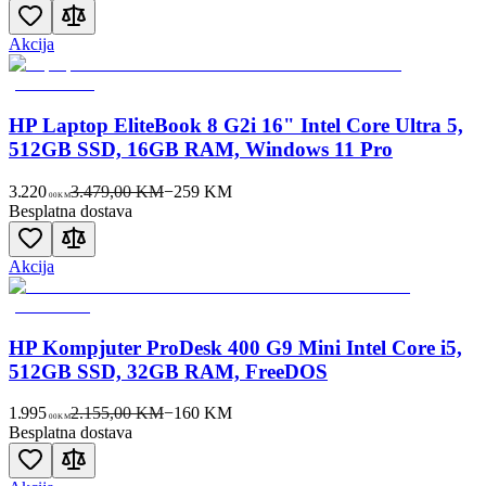
Akcija
HP Laptop EliteBook 8 G2i 16" Intel Core Ultra 5,
512GB SSD, 16GB RAM, Windows 11 Pro
3.220
3.479,00 KM
−
259
KM
00
KM
Besplatna dostava
Akcija
HP Kompjuter ProDesk 400 G9 Mini Intel Core i5,
512GB SSD, 32GB RAM, FreeDOS
1.995
2.155,00 KM
−
160
KM
00
KM
Besplatna dostava