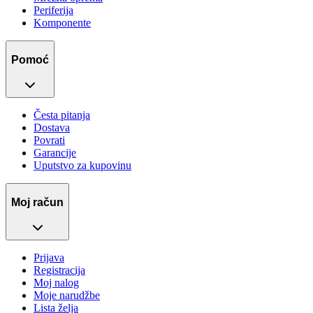
Periferija
Komponente
Pomoć
Česta pitanja
Dostava
Povrati
Garancije
Uputstvo za kupovinu
Moj račun
Prijava
Registracija
Moj nalog
Moje narudžbe
Lista želja