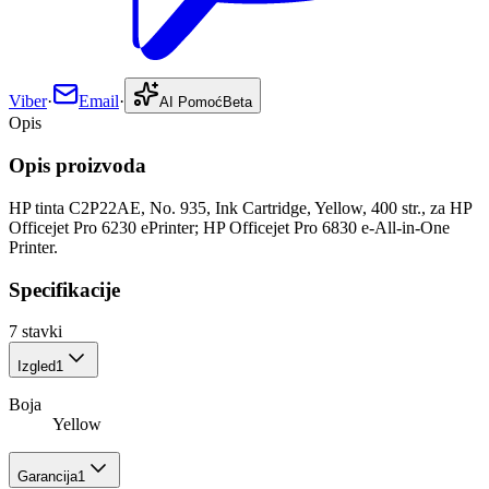
Viber
·
Email
·
AI Pomoć
Beta
Opis
Opis proizvoda
HP tinta C2P22AE, No. 935, Ink Cartridge, Yellow, 400 str., za HP
Officejet Pro 6230 ePrinter; HP Officejet Pro 6830 e-All-in-One
Printer.
Specifikacije
7
stavki
Izgled
1
Boja
Yellow
Garancija
1