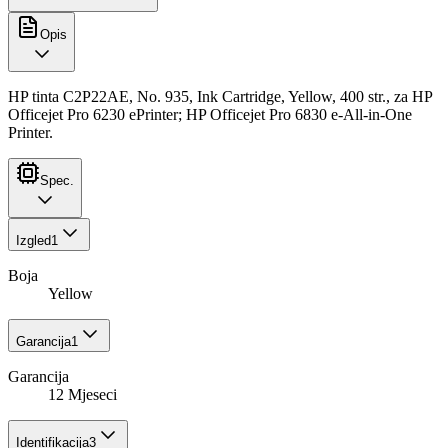
Opis
HP tinta C2P22AE, No. 935, Ink Cartridge, Yellow, 400 str., za HP
Officejet Pro 6230 ePrinter; HP Officejet Pro 6830 e-All-in-One
Printer.
Spec.
Izgled
1
Boja
Yellow
Garancija
1
Garancija
12 Mjeseci
Identifikacija
3