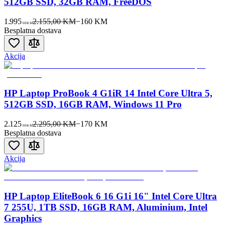
512GB SSD, 32GB RAM, FreeDOS
1.995
2.155,00 KM
−
160
KM
00
KM
Besplatna dostava
Akcija
HP Laptop ProBook 4 G1iR 14 Intel Core Ultra 5,
512GB SSD, 16GB RAM, Windows 11 Pro
2.125
2.295,00 KM
−
170
KM
00
KM
Besplatna dostava
Akcija
HP Laptop EliteBook 6 16 G1i 16" Intel Core Ultra
7 255U, 1TB SSD, 16GB RAM, Aluminium, Intel
Graphics