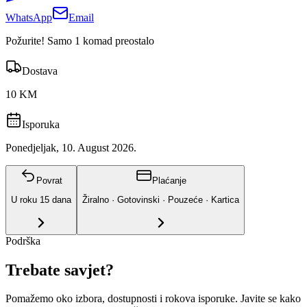
WhatsApp
Email
Požurite! Samo 1 komad preostalo
Dostava
10 KM
Isporuka
Ponedjeljak, 10. August 2026.
Povrat
Plaćanje
U roku
15
dana
Žiralno · Gotovinski · Pouzeće · Kartica
Podrška
Trebate savjet?
Pomažemo oko izbora, dostupnosti i rokova isporuke. Javite se kako