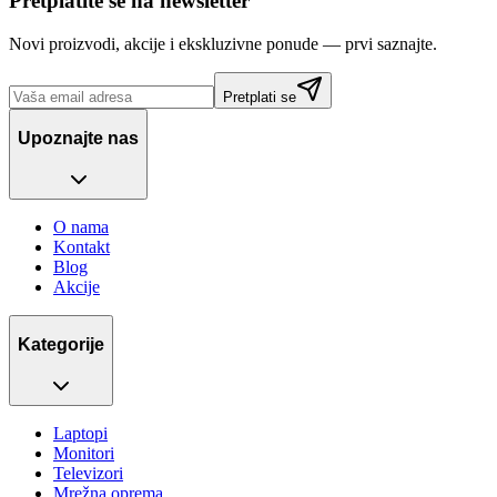
Pretplatite se na newsletter
Novi proizvodi, akcije i ekskluzivne ponude — prvi saznajte.
Pretplati se
Upoznajte nas
O nama
Kontakt
Blog
Akcije
Kategorije
Laptopi
Monitori
Televizori
Mrežna oprema