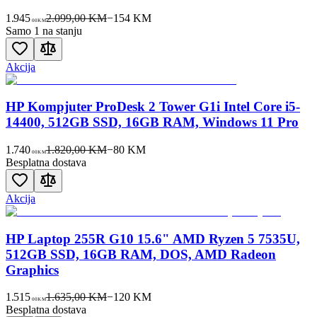
1.945
2.099,00 KM
−
154
KM
00
KM
Samo 1 na stanju
Akcija
HP Kompjuter ProDesk 2 Tower G1i Intel Core i5-
14400, 512GB SSD, 16GB RAM, Windows 11 Pro
1.740
1.820,00 KM
−
80
KM
00
KM
Besplatna dostava
Akcija
HP Laptop 255R G10 15.6" AMD Ryzen 5 7535U,
512GB SSD, 16GB RAM, DOS, AMD Radeon
Graphics
1.515
1.635,00 KM
−
120
KM
00
KM
Besplatna dostava