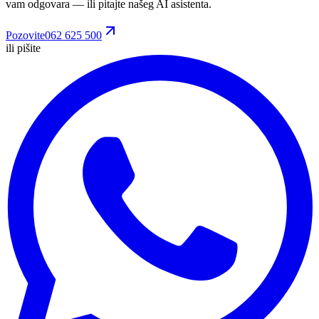
vam odgovara
— ili pitajte našeg AI asistenta.
Pozovite
062 625 500
ili pišite