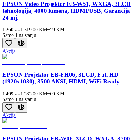
EPSON Video Projektor EB-W51, WXGA, 3LCD
tehnologija, 4000 lumena, HDMI/USB, Garancija
24 mj.
1.260
1.319,00 KM
−
59
KM
00
KM
Samo 1 na stanju
Akcija
EPSON Projektor EB-FH06, 3LCD, Full HD
(1920x1080), 3500 ANSI, HDMI, WiFi Ready
1.469
1.535,00 KM
−
66
KM
00
KM
Samo 1 na stanju
Akcija
EPSON Projektor EB-W06, 3LCD, WXGA, 3700