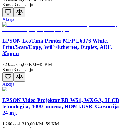
00
KM
Samo 3 na stanju
Akcija
EPSON EcoTank Printer MFP L6376 White,
Print/Scan/Copy, WiFi/Ethernet, Duplex, ADF,
35ppm
720
755,00 KM
−
35
KM
00
KM
Samo 3 na stanju
Akcija
EPSON Video Projektor EB-W51, WXGA, 3LCD
tehnologija, 4000 lumena, HDMI/USB, Garancija
24 mj.
1.260
1.319,00 KM
−
59
KM
00
KM