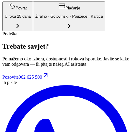
Povrat
Plaćanje
U roku
15
dana
Žiralno · Gotovinski · Pouzeće · Kartica
Podrška
Trebate savjet?
Pomažemo oko izbora, dostupnosti i rokova isporuke. Javite se kako
vam odgovara
— ili pitajte našeg AI asistenta.
Pozovite
062 625 500
ili pišite