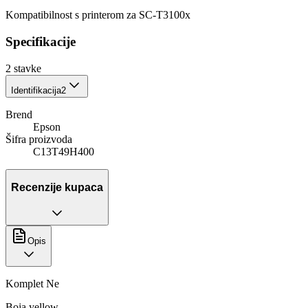
Kompatibilnost s printerom za SC-T3100x
Specifikacije
2
stavke
Identifikacija
2
Brend
Epson
Šifra proizvoda
C13T49H400
Recenzije kupaca
Opis
Komplet Ne
Boja yellow