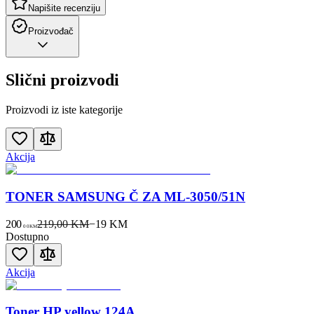
Napišite recenziju
Proizvođač
Slični proizvodi
Proizvodi iz iste kategorije
Akcija
TONER SAMSUNG Č ZA ML-3050/51N
200
219,00 KM
−
19
KM
00
KM
Dostupno
Akcija
Toner HP yellow 124A