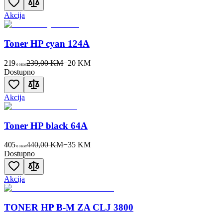
Akcija
Toner HP cyan 124A
219
239,00 KM
−
20
KM
00
KM
Dostupno
Akcija
Toner HP black 64A
405
440,00 KM
−
35
KM
00
KM
Dostupno
Akcija
TONER HP B-M ZA CLJ 3800