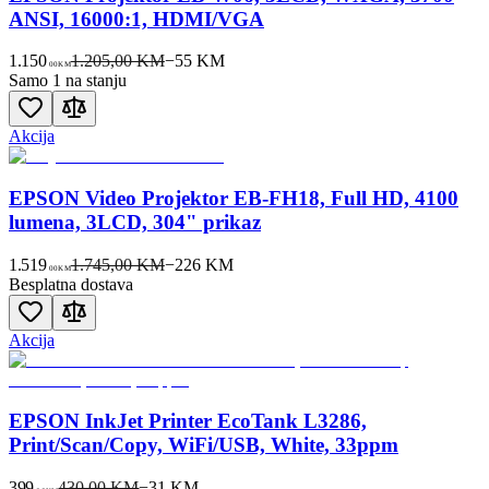
ANSI, 16000:1, HDMI/VGA
1.150
1.205,00 KM
−
55
KM
00
KM
Samo 1 na stanju
Akcija
EPSON Video Projektor EB-FH18, Full HD, 4100
lumena, 3LCD, 304" prikaz
1.519
1.745,00 KM
−
226
KM
00
KM
Besplatna dostava
Akcija
EPSON InkJet Printer EcoTank L3286,
Print/Scan/Copy, WiFi/USB, White, 33ppm
399
430,00 KM
−
31
KM