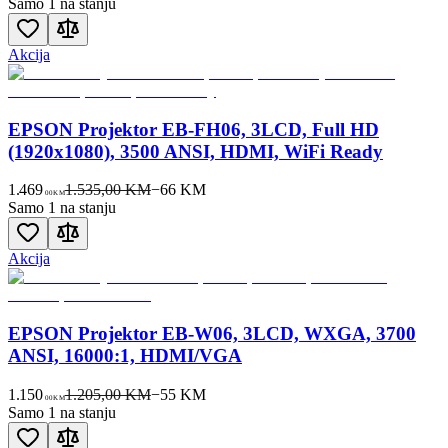
Samo 1 na stanju
Akcija
EPSON Projektor EB-FH06, 3LCD, Full HD
(1920x1080), 3500 ANSI, HDMI, WiFi Ready
1.469
1.535,00 KM
−
66
KM
00
KM
Samo 1 na stanju
Akcija
EPSON Projektor EB-W06, 3LCD, WXGA, 3700
ANSI, 16000:1, HDMI/VGA
1.150
1.205,00 KM
−
55
KM
00
KM
Samo 1 na stanju