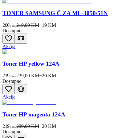
TONER SAMSUNG Č ZA ML-3050/51N
200
219,00 KM
−
19
KM
00
KM
Dostupno
Akcija
Toner HP yellow 124A
219
239,00 KM
−
20
KM
00
KM
Dostupno
Akcija
Toner HP magenta 124A
219
239,00 KM
−
20
KM
00
KM
Dostupno