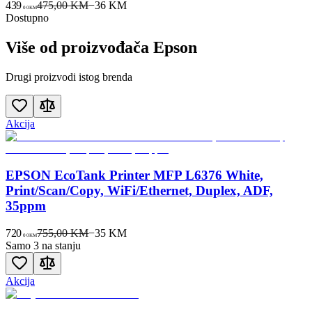
439
475,00 KM
−
36
KM
00
KM
Dostupno
Više od proizvođača
Epson
Drugi proizvodi istog brenda
Akcija
EPSON EcoTank Printer MFP L6376 White,
Print/Scan/Copy, WiFi/Ethernet, Duplex, ADF,
35ppm
720
755,00 KM
−
35
KM
00
KM
Samo 3 na stanju
Akcija