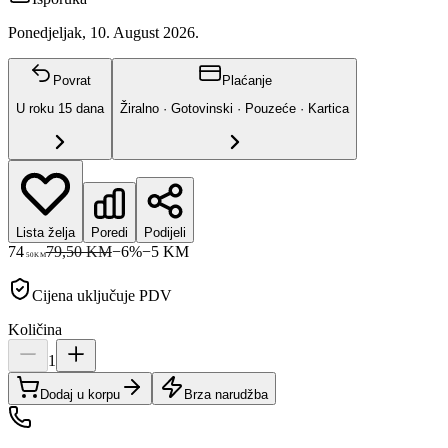
Ponedjeljak, 10. August 2026.
Povrat
Plaćanje
U roku
15
dana
Žiralno · Gotovinski · Pouzeće · Kartica
Lista želja
Poredi
Podijeli
74
79,50 KM
−
6
%
−
5
KM
50
KM
Cijena uključuje PDV
Količina
1
Dodaj u korpu
Brza narudžba