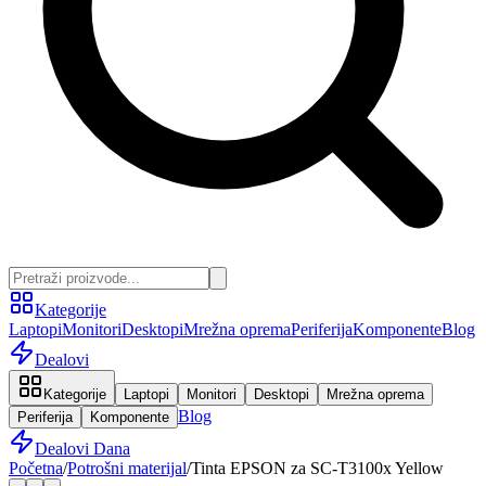
Kategorije
Laptopi
Monitori
Desktopi
Mrežna oprema
Periferija
Komponente
Blog
Dealovi
Kategorije
Laptopi
Monitori
Desktopi
Mrežna oprema
Blog
Periferija
Komponente
Dealovi Dana
Početna
/
Potrošni materijal
/
Tinta EPSON za SC-T3100x Yellow