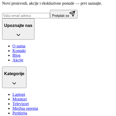
Novi proizvodi, akcije i ekskluzivne ponude — prvi saznajte.
Pretplati se
Upoznajte nas
O nama
Kontakt
Blog
Akcije
Kategorije
Laptopi
Monitori
Televizori
Mrežna oprema
Periferija