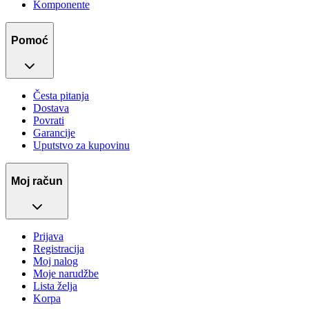
Komponente
Pomoć
Česta pitanja
Dostava
Povrati
Garancije
Uputstvo za kupovinu
Moj račun
Prijava
Registracija
Moj nalog
Moje narudžbe
Lista želja
Korpa