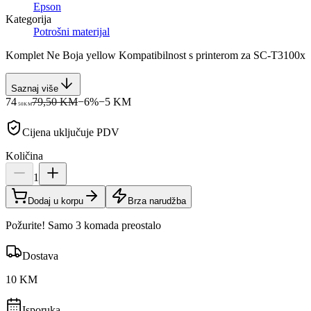
Epson
Kategorija
Potrošni materijal
Komplet Ne Boja yellow Kompatibilnost s printerom za SC-T3100x
Saznaj više
74
79,50 KM
−
6
%
−
5
KM
50
KM
Cijena uključuje PDV
Količina
1
Dodaj u korpu
Brza narudžba
Požurite! Samo 3 komada preostalo
Dostava
10 KM
Isporuka