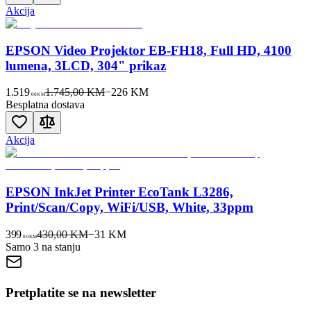
Akcija
EPSON Video Projektor EB-FH18, Full HD, 4100
lumena, 3LCD, 304" prikaz
1.519
1.745,00 KM
−
226
KM
00
KM
Besplatna dostava
Akcija
EPSON InkJet Printer EcoTank L3286,
Print/Scan/Copy, WiFi/USB, White, 33ppm
399
430,00 KM
−
31
KM
00
KM
Samo 3 na stanju
Pretplatite se na newsletter