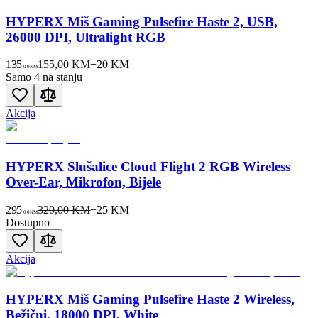
HYPERX Miš Gaming Pulsefire Haste 2, USB,
26000 DPI, Ultralight RGB
135
155,00 KM
−
20
KM
00
KM
Samo 4 na stanju
Akcija
HYPERX Slušalice Cloud Flight 2 RGB Wireless
Over-Ear, Mikrofon, Bijele
295
320,00 KM
−
25
KM
00
KM
Dostupno
Akcija
HYPERX Miš Gaming Pulsefire Haste 2 Wireless,
Bežični, 18000 DPI, White