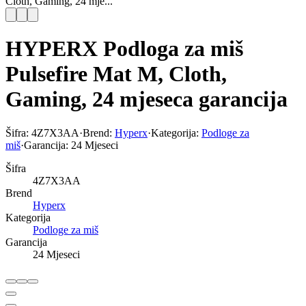
Cloth, Gaming, 24 mje...
HYPERX Podloga za miš
Pulsefire Mat M, Cloth,
Gaming, 24 mjeseca garancija
Šifra:
4Z7X3AA
·
Brend:
Hyperx
·
Kategorija:
Podloge za
miš
·
Garancija:
24 Mjeseci
Šifra
4Z7X3AA
Brend
Hyperx
Kategorija
Podloge za miš
Garancija
24 Mjeseci