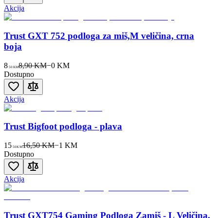
Akcija
Trust GXT 752 podloga za miš,M veličina, crna
boja
8
8,90 KM
−
0
KM
50
KM
Dostupno
Akcija
Trust Bigfoot podloga - plava
15
16,50 KM
−
1
KM
50
KM
Dostupno
Akcija
Trust GXT754 Gaming Podloga Zamiš - L Veličina,