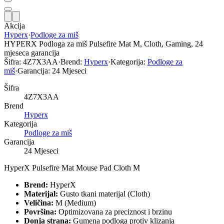
Akcija
Hyperx
·
Podloge za miš
HYPERX Podloga za miš Pulsefire Mat M, Cloth, Gaming, 24
mjeseca garancija
Šifra:
4Z7X3AA
·
Brend:
Hyperx
·
Kategorija:
Podloge za
miš
·
Garancija:
24 Mjeseci
Šifra
4Z7X3AA
Brend
Hyperx
Kategorija
Podloge za miš
Garancija
24 Mjeseci
HyperX Pulsefire Mat Mouse Pad Cloth M
Brend:
HyperX
Materijal:
Gusto tkani materijal (Cloth)
Veličina:
M (Medium)
Površina:
Optimizovana za preciznost i brzinu
Donja strana:
Gumena podloga protiv klizanja