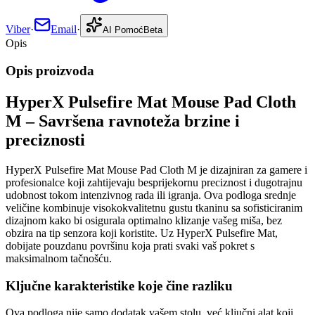
Viber
·
Email
·
AI Pomoć
Beta
Opis
Opis proizvoda
HyperX Pulsefire Mat Mouse Pad Cloth
M – Savršena ravnoteža brzine i
preciznosti
HyperX Pulsefire Mat Mouse Pad Cloth M je dizajniran za gamere i
profesionalce koji zahtijevaju besprijekornu preciznost i dugotrajnu
udobnost tokom intenzivnog rada ili igranja. Ova podloga srednje
veličine kombinuje visokokvalitetnu gustu tkaninu sa sofisticiranim
dizajnom kako bi osigurala optimalno klizanje vašeg miša, bez
obzira na tip senzora koji koristite. Uz HyperX Pulsefire Mat,
dobijate pouzdanu površinu koja prati svaki vaš pokret s
maksimalnom tačnošću.
Ključne karakteristike koje čine razliku
Ova podloga nije samo dodatak vašem stolu, već ključni alat koji