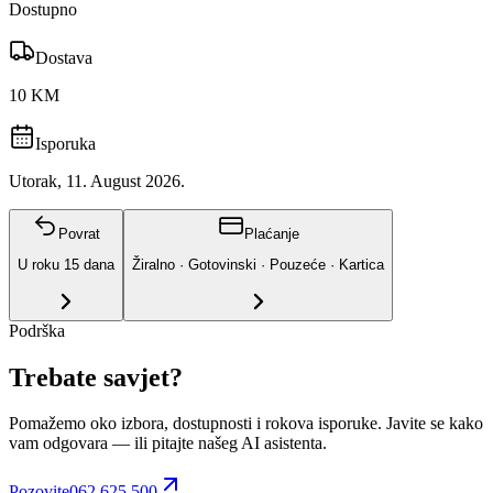
Dostupno
Dostava
10 KM
Isporuka
Utorak, 11. August 2026.
Povrat
Plaćanje
U roku
15
dana
Žiralno · Gotovinski · Pouzeće · Kartica
Podrška
Trebate savjet?
Pomažemo oko izbora, dostupnosti i rokova isporuke. Javite se kako
vam odgovara
— ili pitajte našeg AI asistenta.
Pozovite
062 625 500