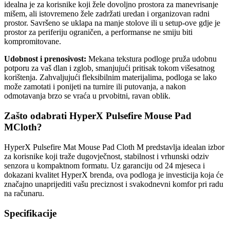
idealna je za korisnike koji žele dovoljno prostora za manevrisanje
mišem, ali istovremeno žele zadržati uredan i organizovan radni
prostor. Savršeno se uklapa na manje stolove ili u setup-ove gdje je
prostor za periferiju ograničen, a performanse ne smiju biti
kompromitovane.
Udobnost i prenosivost:
Mekana tekstura podloge pruža udobnu
potporu za vaš dlan i zglob, smanjujući pritisak tokom višesatnog
korištenja. Zahvaljujući fleksibilnim materijalima, podloga se lako
može zamotati i ponijeti na turnire ili putovanja, a nakon
odmotavanja brzo se vraća u prvobitni, ravan oblik.
Zašto odabrati HyperX Pulsefire Mouse Pad
MCloth?
HyperX Pulsefire Mat Mouse Pad Cloth M predstavlja idealan izbor
za korisnike koji traže dugovječnost, stabilnost i vrhunski odziv
senzora u kompaktnom formatu. Uz garanciju od 24 mjeseca i
dokazani kvalitet HyperX brenda, ova podloga je investicija koja će
značajno unaprijediti vašu preciznost i svakodnevni komfor pri radu
na računaru.
Specifikacije