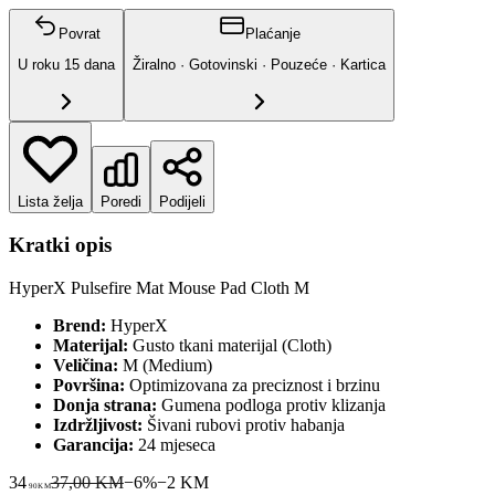
Povrat
Plaćanje
U roku
15
dana
Žiralno · Gotovinski · Pouzeće · Kartica
Lista želja
Poredi
Podijeli
Kratki opis
HyperX Pulsefire Mat Mouse Pad Cloth M
Brend:
HyperX
Materijal:
Gusto tkani materijal (Cloth)
Veličina:
M (Medium)
Površina:
Optimizovana za preciznost i brzinu
Donja strana:
Gumena podloga protiv klizanja
Izdržljivost:
Šivani rubovi protiv habanja
Garancija:
24 mjeseca
34
37,00 KM
−
6
%
−
2
KM
90
KM