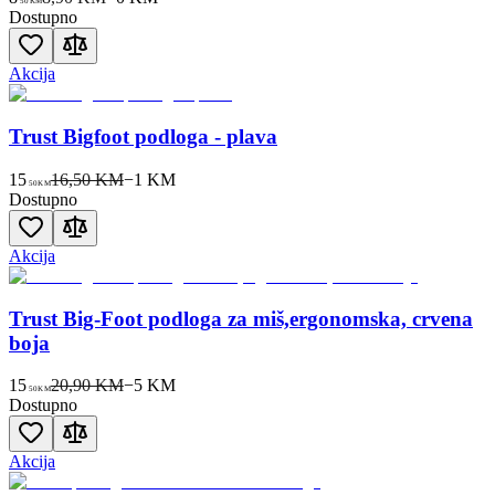
50
KM
Dostupno
Akcija
Trust Bigfoot podloga - plava
15
16,50 KM
−
1
KM
50
KM
Dostupno
Akcija
Trust Big-Foot podloga za miš,ergonomska, crvena
boja
15
20,90 KM
−
5
KM
50
KM
Dostupno
Akcija