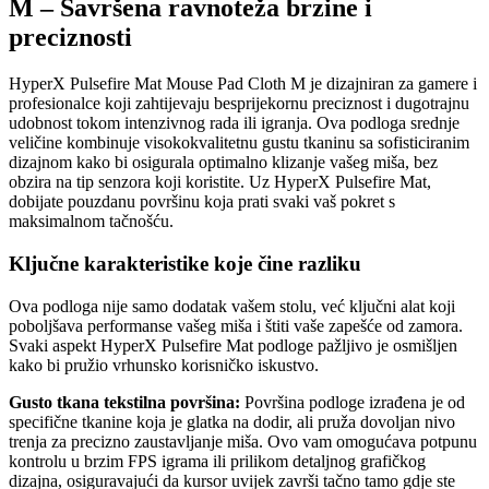
M – Savršena ravnoteža brzine i
preciznosti
HyperX Pulsefire Mat Mouse Pad Cloth M je dizajniran za gamere i
profesionalce koji zahtijevaju besprijekornu preciznost i dugotrajnu
udobnost tokom intenzivnog rada ili igranja. Ova podloga srednje
veličine kombinuje visokokvalitetnu gustu tkaninu sa sofisticiranim
dizajnom kako bi osigurala optimalno klizanje vašeg miša, bez
obzira na tip senzora koji koristite. Uz HyperX Pulsefire Mat,
dobijate pouzdanu površinu koja prati svaki vaš pokret s
maksimalnom tačnošću.
Ključne karakteristike koje čine razliku
Ova podloga nije samo dodatak vašem stolu, već ključni alat koji
poboljšava performanse vašeg miša i štiti vaše zapešće od zamora.
Svaki aspekt HyperX Pulsefire Mat podloge pažljivo je osmišljen
kako bi pružio vrhunsko korisničko iskustvo.
Gusto tkana tekstilna površina:
Površina podloge izrađena je od
specifične tkanine koja je glatka na dodir, ali pruža dovoljan nivo
trenja za precizno zaustavljanje miša. Ovo vam omogućava potpunu
kontrolu u brzim FPS igrama ili prilikom detaljnog grafičkog
dizajna, osiguravajući da kursor uvijek završi tačno tamo gdje ste