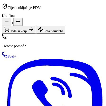
Cijena uključuje PDV
Količina
1
Dodaj u korpu
Brza narudžba
Trebate pomoć?
Poziv