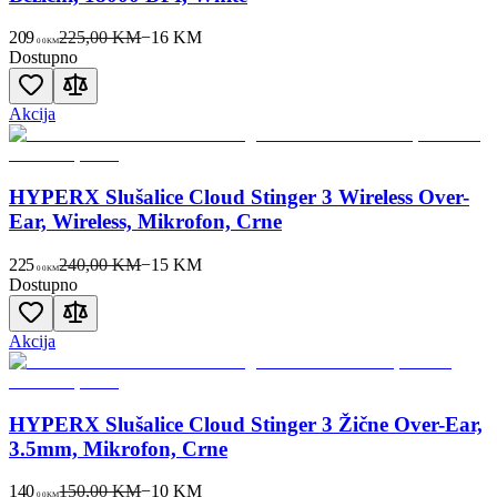
209
225,00 KM
−
16
KM
00
KM
Dostupno
Akcija
HYPERX Slušalice Cloud Stinger 3 Wireless Over-
Ear, Wireless, Mikrofon, Crne
225
240,00 KM
−
15
KM
00
KM
Dostupno
Akcija
HYPERX Slušalice Cloud Stinger 3 Žične Over-Ear,
3.5mm, Mikrofon, Crne
140
150,00 KM
−
10
KM
00
KM