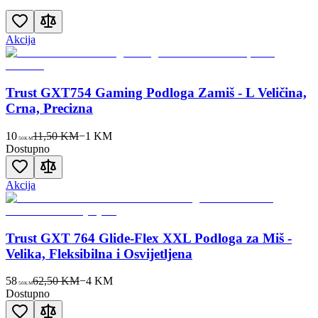
Akcija
Trust GXT754 Gaming Podloga Zamiš - L Veličina,
Crna, Precizna
10
11,50 KM
−
1
KM
50
KM
Dostupno
Akcija
Trust GXT 764 Glide-Flex XXL Podloga za Miš -
Velika, Fleksibilna i Osvijetljena
58
62,50 KM
−
4
KM
50
KM
Dostupno