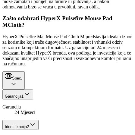
može zamotati i ponijeti na turnire ili putovanja, a nakon
odmotavanja brzo se vraća u prvobitni, ravan oblik.
Zašto odabrati HyperX Pulsefire Mouse Pad
MCloth?
HyperX Pulsefire Mat Mouse Pad Cloth M predstavlja idealan izbor
za korisnike koji traže dugovječnost, stabilnost i vrhunski odziv
senzora u kompaktnom formatu. Uz garanciju od 24 mjeseca i
dokazani kvalitet HyperX brenda, ova podloga je investicija koja će
značajno unaprijediti vašu preciznost i svakodnevni komfor pri radu
na računaru.
Spec.
Garancija
1
Garancija
24 Mjeseci
Identifikacija
2