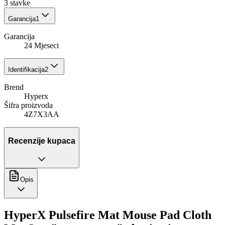
3
stavke
Garancija
1
Garancija
24 Mjeseci
Identifikacija
2
Brend
Hyperx
Šifra proizvoda
4Z7X3AA
Recenzije kupaca
Opis
HyperX Pulsefire Mat Mouse Pad Cloth