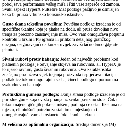
poboljšava performanse vašeg miša i štiti vaše zapešće od zamora.
Svaki aspekt HyperX Pulsefire Mat podloge pažljivo je osmišljen
kako bi pružio vrhunsko korisničko iskustvo.
Gusto tkana tekstilna površina:
Površina podloge izrađena je od
specifične tkanine koja je glatka na dodir, ali pruža dovoljan nivo
trenja za precizno zaustavljanje miša. Ovo vam omogućava potpunu
kontrolu u brzim FPS igrama ili prilikom detaljnog grafičkog
dizajna, osiguravajući da kursor uvijek završi tačno tamo gdje ste
planirali.
Šivani rubovi protiv habanja:
Jedan od najvećih problema kod
platnenih podloga je odvajanje slojeva na rubovima, ali HyperX je
to riješio ravnim, gusto šivanim rubovima. Ova karakteristika
značajno produžava vijek trajanja proizvoda i sprječava iritaciju
podlaktice tokom dugotrajnih sesija, čineći podlogu otpornom na
svakodnevno habanje.
Protuklizna gumena podloga:
Donja strana podloge izrađena je od
prirodne gume koja čvrsto prianja uz svaku površinu stola. Čak i
tokom najenergičnijih pokreta mišem, podloga će ostati fiksirana na
mjestu, eliminišući potrebu za stalnim namještanjem i
omogućavajući vam da ostanete fokusirani na ekran.
M veličina za optimalnu organizaciju:
Srednja dimenzija (M)