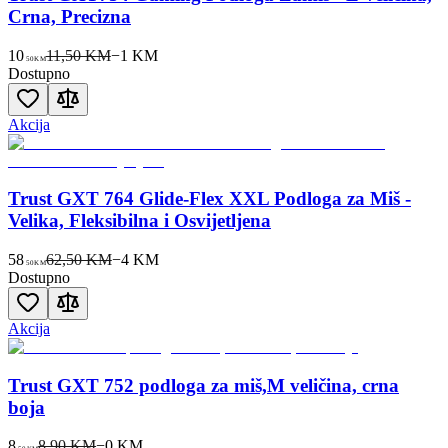
Crna, Precizna
10
11,50 KM
−
1
KM
50
KM
Dostupno
Akcija
Trust GXT 764 Glide-Flex XXL Podloga za Miš -
Velika, Fleksibilna i Osvijetljena
58
62,50 KM
−
4
KM
50
KM
Dostupno
Akcija
Trust GXT 752 podloga za miš,M veličina, crna
boja
8
8,90 KM
−
0
KM