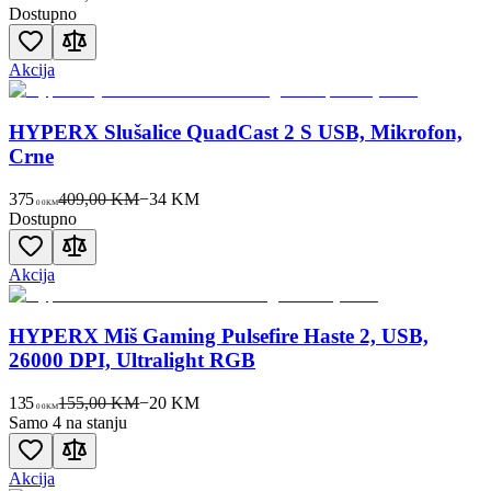
Dostupno
Akcija
HYPERX Slušalice QuadCast 2 S USB, Mikrofon,
Crne
375
409,00 KM
−
34
KM
00
KM
Dostupno
Akcija
HYPERX Miš Gaming Pulsefire Haste 2, USB,
26000 DPI, Ultralight RGB
135
155,00 KM
−
20
KM
00
KM
Samo 4 na stanju
Akcija