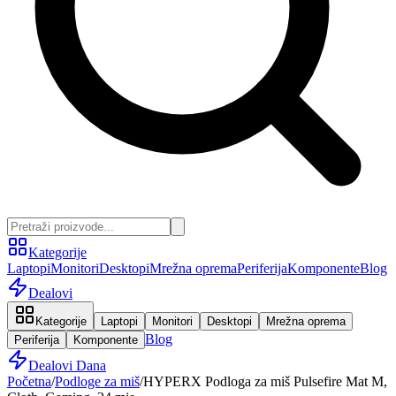
Kategorije
Laptopi
Monitori
Desktopi
Mrežna oprema
Periferija
Komponente
Blog
Dealovi
Kategorije
Laptopi
Monitori
Desktopi
Mrežna oprema
Blog
Periferija
Komponente
Dealovi Dana
Početna
/
Podloge za miš
/
HYPERX Podloga za miš Pulsefire Mat M,