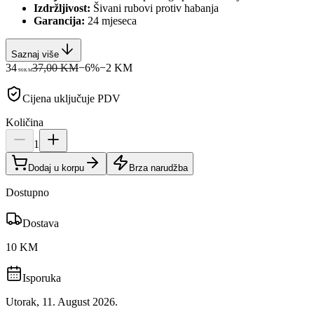
Izdržljivost:
Šivani rubovi protiv habanja
Garancija:
24 mjeseca
Saznaj više
34
37,00 KM
−
6
%
−
2
KM
90
KM
Cijena uključuje PDV
Količina
1
Dodaj u korpu
Brza narudžba
Dostupno
Dostava
10 KM
Isporuka
Utorak, 11. August 2026.