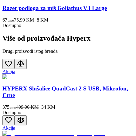
Razer podloga za miš Goliathus V3 Large
67
75,90 KM
−
8
KM
50
KM
Dostupno
Više od proizvođača
Hyperx
Drugi proizvodi istog brenda
Akcija
HYPERX Slušalice QuadCast 2 S USB, Mikrofon,
Crne
375
409,00 KM
−
34
KM
00
KM
Dostupno
Akcija