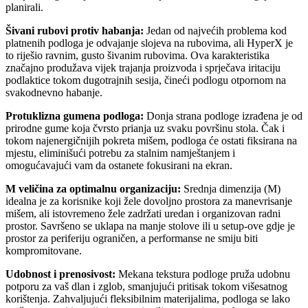
planirali.
Šivani rubovi protiv habanja:
Jedan od najvećih problema kod
platnenih podloga je odvajanje slojeva na rubovima, ali HyperX je
to riješio ravnim, gusto šivanim rubovima. Ova karakteristika
značajno produžava vijek trajanja proizvoda i sprječava iritaciju
podlaktice tokom dugotrajnih sesija, čineći podlogu otpornom na
svakodnevno habanje.
Protuklizna gumena podloga:
Donja strana podloge izrađena je od
prirodne gume koja čvrsto prianja uz svaku površinu stola. Čak i
tokom najenergičnijih pokreta mišem, podloga će ostati fiksirana na
mjestu, eliminišući potrebu za stalnim namještanjem i
omogućavajući vam da ostanete fokusirani na ekran.
M veličina za optimalnu organizaciju:
Srednja dimenzija (M)
idealna je za korisnike koji žele dovoljno prostora za manevrisanje
mišem, ali istovremeno žele zadržati uredan i organizovan radni
prostor. Savršeno se uklapa na manje stolove ili u setup-ove gdje je
prostor za periferiju ograničen, a performanse ne smiju biti
kompromitovane.
Udobnost i prenosivost:
Mekana tekstura podloge pruža udobnu
potporu za vaš dlan i zglob, smanjujući pritisak tokom višesatnog
korištenja. Zahvaljujući fleksibilnim materijalima, podloga se lako