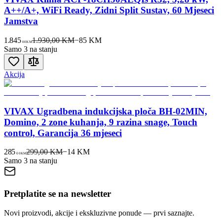
A++/A+, WiFi Ready, Zidni Split Sustav, 60 Mjeseci
Jamstva
1.845
1.930,00 KM
−
85
KM
00
KM
Samo 3 na stanju
Akcija
VIVAX Ugradbena indukcijska ploča BH-02MIN,
Domino, 2 zone kuhanja, 9 razina snage, Touch
control, Garancija 36 mjeseci
285
299,00 KM
−
14
KM
00
KM
Samo 3 na stanju
Pretplatite se na newsletter
Novi proizvodi, akcije i ekskluzivne ponude — prvi saznajte.