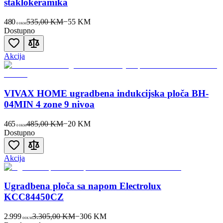
staklokeramika
480
535,00 KM
−
55
KM
00
KM
Dostupno
Akcija
VIVAX HOME ugradbena indukcijska ploča BH-
04MIN 4 zone 9 nivoa
465
485,00 KM
−
20
KM
00
KM
Dostupno
Akcija
Ugradbena ploča sa napom Electrolux
KCC84450CZ
2.999
3.305,00 KM
−
306
KM
00
KM