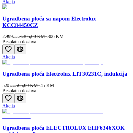
Akcija
Ugradbena ploča sa napom Electrolux
KCC84450CZ
2.999
3.305,00 KM
−
306
KM
00
KM
Besplatna dostava
Akcija
Ugradbena ploča Electrolux LIT30231C, indukcija
520
565,00 KM
−
45
KM
00
KM
Besplatna dostava
Akcija
Ugradbena ploča ELECTROLUX EHF6346XOK