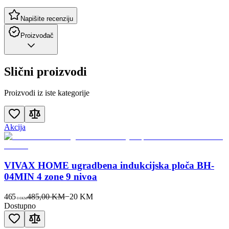
Napišite recenziju
Proizvođač
Slični proizvodi
Proizvodi iz iste kategorije
Akcija
VIVAX HOME ugradbena indukcijska ploča BH-
04MIN 4 zone 9 nivoa
465
485,00 KM
−
20
KM
00
KM
Dostupno