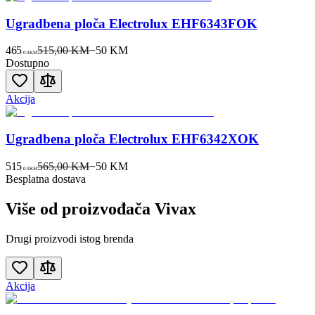
Ugradbena ploča Electrolux EHF6343FOK
465
515,00 KM
−
50
KM
00
KM
Dostupno
Akcija
Ugradbena ploča Electrolux EHF6342XOK
515
565,00 KM
−
50
KM
00
KM
Besplatna dostava
Više od proizvođača
Vivax
Drugi proizvodi istog brenda
Akcija