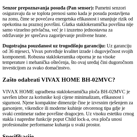
Senzor prepoznavanja posuđa (Pan sensor):
Pametni senzori
osiguravaju da se toplota prenosi samo kada je posuda postavljena
na zonu, čime se povećava energetska efikasnost i smanjuje rizik od
opekotina na praznoj površini. Glatka staklokeramička površina nije
samo vizuelno privlačna, već je i izuzetno jednostavna za
održavanje jer sprečava zagorijevanje prolivene hrane.
Dugotrajna pouzdanost uz trogodišnju garanciju:
Uz garanciju
od 36 mjeseci, Vivax potvrđuje kvalitet izrade i dugovječnost svojih
komponenti. Robusna staklokeramika otporna je na visoke
temperature i mehanička oštećenja, što ovaj uređaj čini dugoročnom
investicijom za svako domaćinstvo.
Zašto odabrati VIVAX HOME BH-02MVC?
VIVAX HOME ugradbena staklokeramička ploča BH-02MVC je
savršen izbor za korisnike koji cijene minimalizam, efikasnost i
sigurnost. Njene kompaktne dimenzije čine je izvrsnim rješenjem za
garsonjere, vikendice ili moderne kuhinje otvorenog tipa gdje je
svaki centimetar radne površine dragocjen. Uz visoku estetiku crnog
stakla i napredne funkcije poput Child lock-a, ova ploča unosi
profesionalne performanse kuhanja u svaki prostor.
Specifikacije