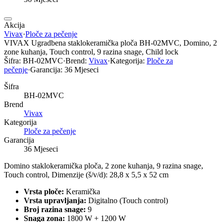
Akcija
Vivax
·
Ploče za pečenje
VIVAX Ugradbena staklokeramička ploča BH-02MVC, Domino, 2
zone kuhanja, Touch control, 9 razina snage, Child lock
Šifra:
BH-02MVC
·
Brend:
Vivax
·
Kategorija:
Ploče za
pečenje
·
Garancija:
36 Mjeseci
Šifra
BH-02MVC
Brend
Vivax
Kategorija
Ploče za pečenje
Garancija
36 Mjeseci
Domino staklokeramička ploča, 2 zone kuhanja, 9 razina snage,
Touch control, Dimenzije (š/v/d): 28,8 x 5,5 x 52 cm
Vrsta ploče:
Keramička
Vrsta upravljanja:
Digitalno (Touch control)
Broj razina snage:
9
Snaga zona:
1800 W + 1200 W