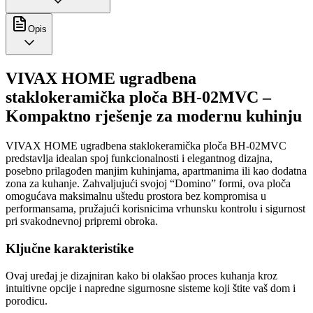
Opis
VIVAX HOME ugradbena
staklokeramička ploča BH-02MVC –
Kompaktno rješenje za modernu kuhinju
VIVAX HOME ugradbena staklokeramička ploča BH-02MVC
predstavlja idealan spoj funkcionalnosti i elegantnog dizajna,
posebno prilagođen manjim kuhinjama, apartmanima ili kao dodatna
zona za kuhanje. Zahvaljujući svojoj “Domino” formi, ova ploča
omogućava maksimalnu uštedu prostora bez kompromisa u
performansama, pružajući korisnicima vrhunsku kontrolu i sigurnost
pri svakodnevnoj pripremi obroka.
Ključne karakteristike
Ovaj uređaj je dizajniran kako bi olakšao proces kuhanja kroz
intuitivne opcije i napredne sigurnosne sisteme koji štite vaš dom i
porodicu.