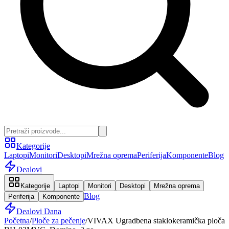
Kategorije
Laptopi
Monitori
Desktopi
Mrežna oprema
Periferija
Komponente
Blog
Dealovi
Kategorije
Laptopi
Monitori
Desktopi
Mrežna oprema
Blog
Periferija
Komponente
Dealovi Dana
Početna
/
Ploče za pečenje
/
VIVAX Ugradbena staklokeramička ploča