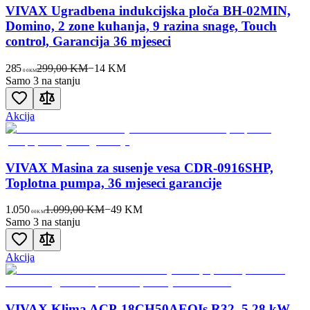
VIVAX Ugradbena indukcijska ploča BH-02MIN,
Domino, 2 zone kuhanja, 9 razina snage, Touch
control, Garancija 36 mjeseci
285
299,00 KM
−
14
KM
00
KM
Samo 3 na stanju
Akcija
VIVAX Masina za susenje vesa CDR-0916SHP,
Toplotna pumpa, 36 mjeseci garancije
1.050
1.099,00 KM
−
49
KM
00
KM
Samo 3 na stanju
Akcija
VIVAX Klima ACP-18CH50AEQIs R32, 5,28 kW,