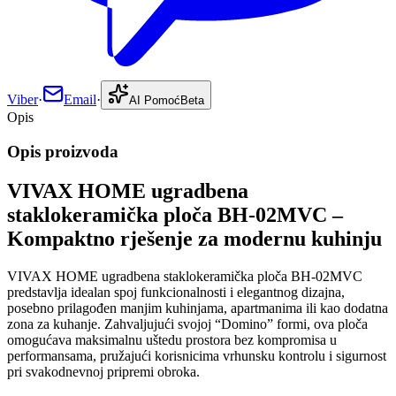
Viber
·
Email
·
AI Pomoć
Beta
Opis
Opis proizvoda
VIVAX HOME ugradbena
staklokeramička ploča BH-02MVC –
Kompaktno rješenje za modernu kuhinju
VIVAX HOME ugradbena staklokeramička ploča BH-02MVC
predstavlja idealan spoj funkcionalnosti i elegantnog dizajna,
posebno prilagođen manjim kuhinjama, apartmanima ili kao dodatna
zona za kuhanje. Zahvaljujući svojoj “Domino” formi, ova ploča
omogućava maksimalnu uštedu prostora bez kompromisa u
performansama, pružajući korisnicima vrhunsku kontrolu i sigurnost
pri svakodnevnoj pripremi obroka.