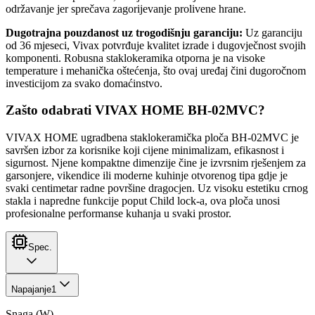
održavanje jer sprečava zagorijevanje prolivene hrane.
Dugotrajna pouzdanost uz trogodišnju garanciju:
Uz garanciju
od 36 mjeseci, Vivax potvrđuje kvalitet izrade i dugovječnost svojih
komponenti. Robusna staklokeramika otporna je na visoke
temperature i mehanička oštećenja, što ovaj uređaj čini dugoročnom
investicijom za svako domaćinstvo.
Zašto odabrati VIVAX HOME BH-02MVC?
VIVAX HOME ugradbena staklokeramička ploča BH-02MVC je
savršen izbor za korisnike koji cijene minimalizam, efikasnost i
sigurnost. Njene kompaktne dimenzije čine je izvrsnim rješenjem za
garsonjere, vikendice ili moderne kuhinje otvorenog tipa gdje je
svaki centimetar radne površine dragocjen. Uz visoku estetiku crnog
stakla i napredne funkcije poput Child lock-a, ova ploča unosi
profesionalne performanse kuhanja u svaki prostor.
Spec.
Napajanje
1
Snaga (W)