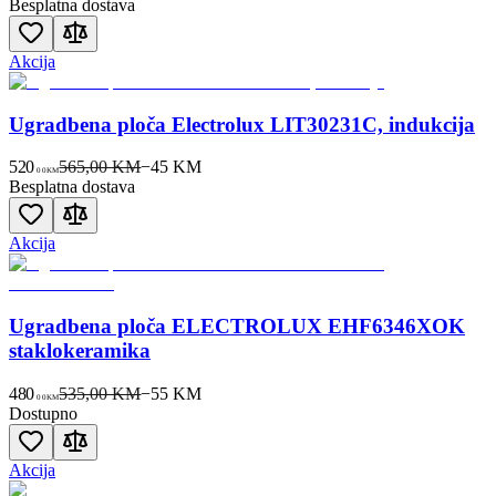
Besplatna dostava
Akcija
Ugradbena ploča Electrolux LIT30231C, indukcija
520
565,00 KM
−
45
KM
00
KM
Besplatna dostava
Akcija
Ugradbena ploča ELECTROLUX EHF6346XOK
staklokeramika
480
535,00 KM
−
55
KM
00
KM
Dostupno
Akcija