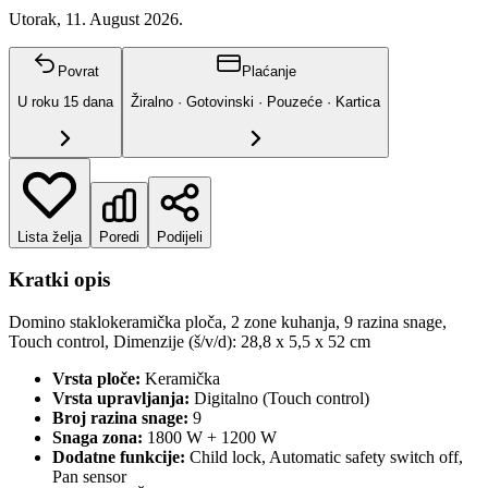
Utorak, 11. August 2026.
Povrat
Plaćanje
U roku
15
dana
Žiralno · Gotovinski · Pouzeće · Kartica
Lista želja
Poredi
Podijeli
Kratki opis
Domino staklokeramička ploča, 2 zone kuhanja, 9 razina snage,
Touch control, Dimenzije (š/v/d): 28,8 x 5,5 x 52 cm
Vrsta ploče:
Keramička
Vrsta upravljanja:
Digitalno (Touch control)
Broj razina snage:
9
Snaga zona:
1800 W + 1200 W
Dodatne funkcije:
Child lock, Automatic safety switch off,
Pan sensor