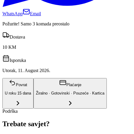
WhatsApp
Email
Požurite! Samo 3 komada preostalo
Dostava
10 KM
Isporuka
Utorak, 11. August 2026.
Povrat
Plaćanje
U roku
15
dana
Žiralno · Gotovinski · Pouzeće · Kartica
Podrška
Trebate savjet?