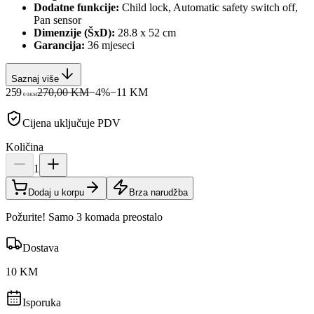
Dodatne funkcije:
Child lock, Automatic safety switch off,
Pan sensor
Dimenzije (ŠxD):
28.8 x 52 cm
Garancija:
36 mjeseci
Saznaj više
259
270,00 KM
−
4
%
−
11
KM
00
KM
Cijena uključuje PDV
Količina
1
Dodaj u korpu
Brza narudžba
Požurite! Samo 3 komada preostalo
Dostava
10 KM
Isporuka