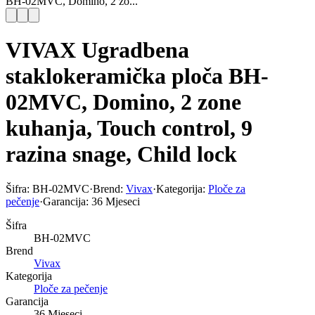
BH-02MVC, Domino, 2 zo...
VIVAX Ugradbena
staklokeramička ploča BH-
02MVC, Domino, 2 zone
kuhanja, Touch control, 9
razina snage, Child lock
Šifra:
BH-02MVC
·
Brend:
Vivax
·
Kategorija:
Ploče za
pečenje
·
Garancija:
36 Mjeseci
Šifra
BH-02MVC
Brend
Vivax
Kategorija
Ploče za pečenje
Garancija
36 Mjeseci