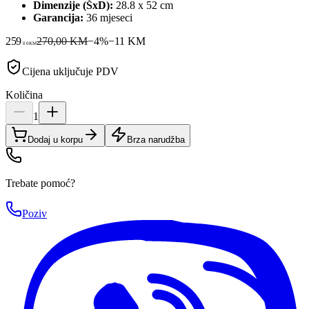
Dimenzije (ŠxD):
28.8 x 52 cm
Garancija:
36 mjeseci
259
270,00 KM
−
4
%
−
11
KM
00
KM
Cijena uključuje PDV
Količina
1
Dodaj u korpu
Brza narudžba
Trebate pomoć?
Poziv