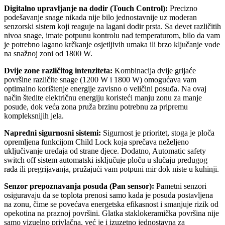
Digitalno upravljanje na dodir (Touch Control):
Precizno
podešavanje snage nikada nije bilo jednostavnije uz moderan
senzorski sistem koji reaguje na lagani dodir prsta. Sa devet različitih
nivoa snage, imate potpunu kontrolu nad temperaturom, bilo da vam
je potrebno lagano krčkanje osjetljivih umaka ili brzo ključanje vode
na snažnoj zoni od 1800 W.
Dvije zone različitog intenziteta:
Kombinacija dvije grijaće
površine različite snage (1200 W i 1800 W) omogućava vam
optimalno korištenje energije zavisno o veličini posuđa. Na ovaj
način štedite električnu energiju koristeći manju zonu za manje
posude, dok veća zona pruža brzinu potrebnu za pripremu
kompleksnijih jela.
Napredni sigurnosni sistemi:
Sigurnost je prioritet, stoga je ploča
opremljena funkcijom Child Lock koja sprečava neželjeno
uključivanje uređaja od strane djece. Dodatno, Automatic safety
switch off sistem automatski isključuje ploču u slučaju predugog
rada ili pregrijavanja, pružajući vam potpuni mir dok niste u kuhinji.
Senzor prepoznavanja posuđa (Pan sensor):
Pametni senzori
osiguravaju da se toplota prenosi samo kada je posuda postavljena
na zonu, čime se povećava energetska efikasnost i smanjuje rizik od
opekotina na praznoj površini. Glatka staklokeramička površina nije
samo vizuelno privlačna, već je i izuzetno jednostavna za