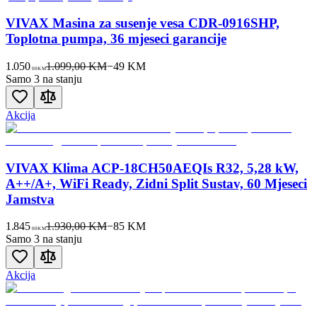
VIVAX Masina za susenje vesa CDR-0916SHP,
Toplotna pumpa, 36 mjeseci garancije
1.050
1.099,00 KM
−
49
KM
00
KM
Samo 3 na stanju
Akcija
VIVAX Klima ACP-18CH50AEQIs R32, 5,28 kW,
A++/A+, WiFi Ready, Zidni Split Sustav, 60 Mjeseci
Jamstva
1.845
1.930,00 KM
−
85
KM
00
KM
Samo 3 na stanju
Akcija