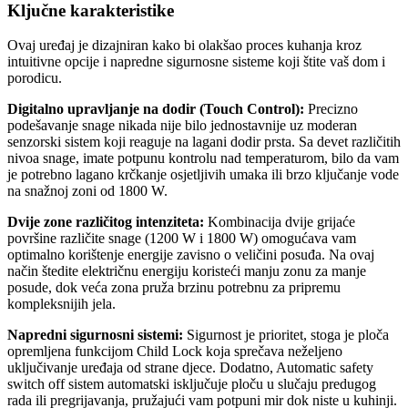
Ključne karakteristike
Ovaj uređaj je dizajniran kako bi olakšao proces kuhanja kroz
intuitivne opcije i napredne sigurnosne sisteme koji štite vaš dom i
porodicu.
Digitalno upravljanje na dodir (Touch Control):
Precizno
podešavanje snage nikada nije bilo jednostavnije uz moderan
senzorski sistem koji reaguje na lagani dodir prsta. Sa devet različitih
nivoa snage, imate potpunu kontrolu nad temperaturom, bilo da vam
je potrebno lagano krčkanje osjetljivih umaka ili brzo ključanje vode
na snažnoj zoni od 1800 W.
Dvije zone različitog intenziteta:
Kombinacija dvije grijaće
površine različite snage (1200 W i 1800 W) omogućava vam
optimalno korištenje energije zavisno o veličini posuđa. Na ovaj
način štedite električnu energiju koristeći manju zonu za manje
posude, dok veća zona pruža brzinu potrebnu za pripremu
kompleksnijih jela.
Napredni sigurnosni sistemi:
Sigurnost je prioritet, stoga je ploča
opremljena funkcijom Child Lock koja sprečava neželjeno
uključivanje uređaja od strane djece. Dodatno, Automatic safety
switch off sistem automatski isključuje ploču u slučaju predugog
rada ili pregrijavanja, pružajući vam potpuni mir dok niste u kuhinji.