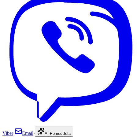
Viber
·
Email
·
AI Pomoć
Beta