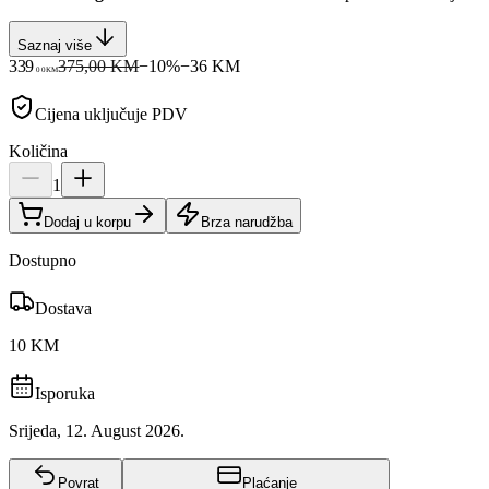
Saznaj više
339
375,00 KM
−
10
%
−
36
KM
00
KM
Cijena uključuje PDV
Količina
1
Dodaj u korpu
Brza narudžba
Dostupno
Dostava
10 KM
Isporuka
Srijeda, 12. August 2026.
Povrat
Plaćanje