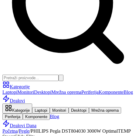
Kategorije
Laptopi
Monitori
Desktopi
Mrežna oprema
Periferija
Komponente
Blog
Dealovi
Kategorije
Laptopi
Monitori
Desktopi
Mrežna oprema
Blog
Periferija
Komponente
Dealovi Dana
Početna
/
Pegle
/
PHILIPS Pegla DST804030 3000W OptimalTEMP