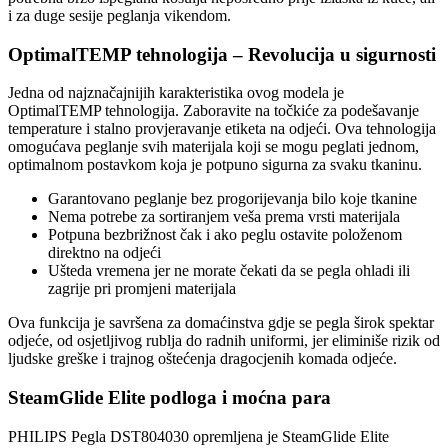
i za duge sesije peglanja vikendom.
OptimalTEMP tehnologija – Revolucija u sigurnosti
Jedna od najznačajnijih karakteristika ovog modela je
OptimalTEMP tehnologija. Zaboravite na točkiće za podešavanje
temperature i stalno provjeravanje etiketa na odjeći. Ova tehnologija
omogućava peglanje svih materijala koji se mogu peglati jednom,
optimalnom postavkom koja je potpuno sigurna za svaku tkaninu.
Garantovano peglanje bez progorijevanja bilo koje tkanine
Nema potrebe za sortiranjem veša prema vrsti materijala
Potpuna bezbrižnost čak i ako peglu ostavite položenom
direktno na odjeći
Ušteda vremena jer ne morate čekati da se pegla ohladi ili
zagrije pri promjeni materijala
Ova funkcija je savršena za domaćinstva gdje se pegla širok spektar
odjeće, od osjetljivog rublja do radnih uniformi, jer eliminiše rizik od
ljudske greške i trajnog oštećenja dragocjenih komada odjeće.
SteamGlide Elite podloga i moćna para
PHILIPS Pegla DST804030 opremljena je SteamGlide Elite