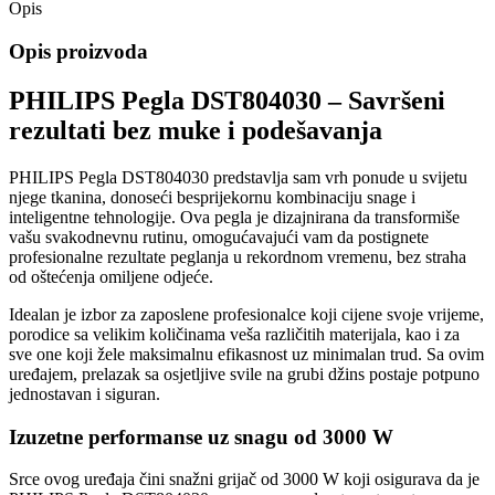
Opis
Opis proizvoda
PHILIPS Pegla DST804030 – Savršeni
rezultati bez muke i podešavanja
PHILIPS Pegla DST804030 predstavlja sam vrh ponude u svijetu
njege tkanina, donoseći besprijekornu kombinaciju snage i
inteligentne tehnologije. Ova pegla je dizajnirana da transformiše
vašu svakodnevnu rutinu, omogućavajući vam da postignete
profesionalne rezultate peglanja u rekordnom vremenu, bez straha
od oštećenja omiljene odjeće.
Idealan je izbor za zaposlene profesionalce koji cijene svoje vrijeme,
porodice sa velikim količinama veša različitih materijala, kao i za
sve one koji žele maksimalnu efikasnost uz minimalan trud. Sa ovim
uređajem, prelazak sa osjetljive svile na grubi džins postaje potpuno
jednostavan i siguran.
Izuzetne performanse uz snagu od 3000 W
Srce ovog uređaja čini snažni grijač od 3000 W koji osigurava da je