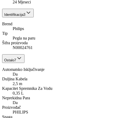
24 Mjeseci
Identifikacija
3
Brend
Philips
Tip
Pegla na paru
Šifra proizvoda
N00024761
Ostalo
7
Automatsko Isključivanje
Da
Duljina Kabela
2,5 m
Kapacitet Spremnika Za Vodu
0,35 L
Neprekidna Para
Da
Proizvođač
PHILIPS
Snaga