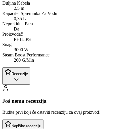
Duljina Kabela
2,5 m
Kapacitet Spremnika Za Vodu
0,35 L
Neprekidna Para
Da
Proizvođač
PHILIPS
Snaga
3000 W
Steam Boost Performance
260 G/Min
Recenzije
Još nema recenzija
Budite prvi koji će ostaviti recenziju za ovaj proizvod!
Napišite recenziju