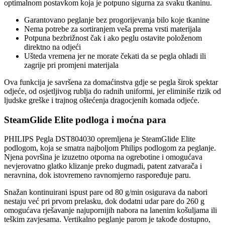
optimalnom postavkom koja je potpuno sigurna za svaku tkaninu.
Garantovano peglanje bez progorijevanja bilo koje tkanine
Nema potrebe za sortiranjem veša prema vrsti materijala
Potpuna bezbrižnost čak i ako peglu ostavite položenom
direktno na odjeći
Ušteda vremena jer ne morate čekati da se pegla ohladi ili
zagrije pri promjeni materijala
Ova funkcija je savršena za domaćinstva gdje se pegla širok spektar
odjeće, od osjetljivog rublja do radnih uniformi, jer eliminiše rizik od
ljudske greške i trajnog oštećenja dragocjenih komada odjeće.
SteamGlide Elite podloga i moćna para
PHILIPS Pegla DST804030 opremljena je SteamGlide Elite
podlogom, koja se smatra najboljom Philips podlogom za peglanje.
Njena površina je izuzetno otporna na ogrebotine i omogućava
nevjerovatno glatko klizanje preko dugmadi, patent zatvarača i
neravnina, dok istovremeno ravnomjerno raspoređuje paru.
Snažan kontinuirani ispust pare od 80 g/min osigurava da nabori
nestaju već pri prvom prelasku, dok dodatni udar pare do 260 g
omogućava rješavanje najupornijih nabora na lanenim košuljama ili
teškim zavjesama. Vertikalno peglanje parom je takođe dostupno,