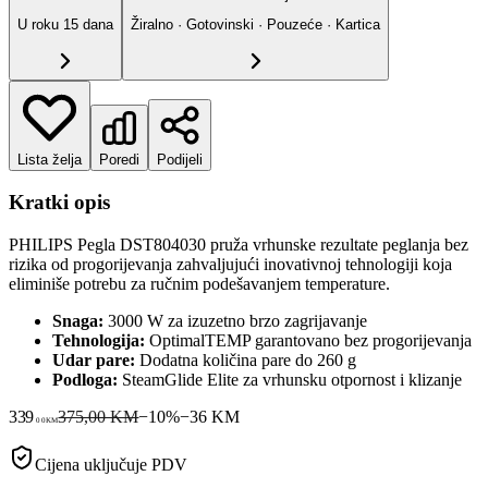
U roku
15
dana
Žiralno · Gotovinski · Pouzeće · Kartica
Lista želja
Poredi
Podijeli
Kratki opis
PHILIPS Pegla DST804030 pruža vrhunske rezultate peglanja bez
rizika od progorijevanja zahvaljujući inovativnoj tehnologiji koja
eliminiše potrebu za ručnim podešavanjem temperature.
Snaga:
3000 W za izuzetno brzo zagrijavanje
Tehnologija:
OptimalTEMP garantovano bez progorijevanja
Udar pare:
Dodatna količina pare do 260 g
Podloga:
SteamGlide Elite za vrhunsku otpornost i klizanje
339
375,00 KM
−
10
%
−
36
KM
00
KM
Cijena uključuje PDV