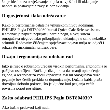
što je idealno za osvježavanje odijela na vješalici ili uklanjanje
nabora sa postavljenih zavjesa bez skidanja.
Dugovječnost i lako održavanje
Kako bi performanse ostale na vrhunskom nivou godinama,
PHILIPS Pegla DST804030 koristi Quick Calc Release sistem.
Kamenac je najveći neprijatelj parnih pegli, a ovaj sistem
omogućava njegovo lako prikupljanje i uklanjanje u samo nekoliko
sekundi. Redovnim čišćenjem sprječavate pojavu mrlja na odjeći i
održavate maksimalan pritisak pare.
Dizajn i ergonomija za udoban rad
Iako je riječ o robusnom uređaju visokih performansi, ergonomija je
pažljivo osmišljena. Ručka je dizajnirana da smanji opterećenje
zgloba, a rezervoar za vodu kapaciteta 350 ml omogućava duže
peglanje bez čestih prekida za dopunjavanje. Dužina kabla pruža
dovoljnu slobodu pokreta, što je ključno kod peglanja većih
površina poput posteljine.
Zašto odabrati PHILIPS Peglu DST804030?
Ako tražite proizvod koji nudi: