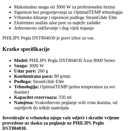
Maksimalnu snagu od 3000 W za profesionalnu brzinu
Sigurnost bez progorijevanja uz OptimalTEMP tehnologiju
Vrhunsko klizanje i otpornost podloge SteamGlide Elite
Ekstremno snažan udar pare za najteže zadatke
Jednostavno održavanje i dug vijek trajanja
PHILIPS Pegla DST804030 je pravi izbor za vas.
Kratke specifikacije
Model:
PHILIPS Pegla DST804030 Azur 8000 Series
Snaga:
3000 W
Udar pare:
260 g
Kontinuirana para:
80 g/min
Podloga:
SteamGlide Elite
Tehnologija:
OptimalTEMP (jedna temperatura za sve
tkanine)
Kapacitet rezervoara:
350 ml
Namjena:
Svakodnevno peglanje svih vrsta tkanina, od
osjetljivih do teških materijala
Investirajte u vrhunsku njegu vaše odjeće i skratite vrijeme
provedeno uz dasku za peglanje uz PHILIPS Peglu
DST804030.