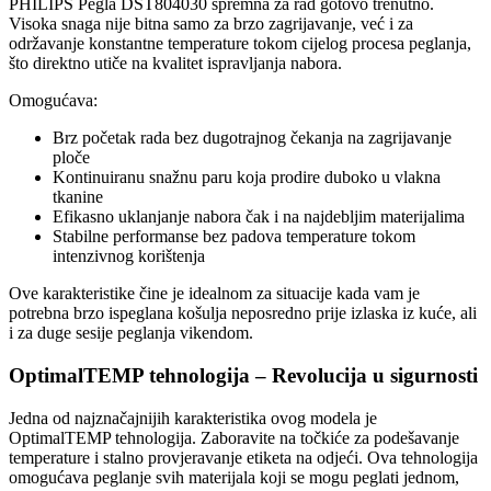
PHILIPS Pegla DST804030 spremna za rad gotovo trenutno.
Visoka snaga nije bitna samo za brzo zagrijavanje, već i za
održavanje konstantne temperature tokom cijelog procesa peglanja,
što direktno utiče na kvalitet ispravljanja nabora.
Omogućava:
Brz početak rada bez dugotrajnog čekanja na zagrijavanje
ploče
Kontinuiranu snažnu paru koja prodire duboko u vlakna
tkanine
Efikasno uklanjanje nabora čak i na najdebljim materijalima
Stabilne performanse bez padova temperature tokom
intenzivnog korištenja
Ove karakteristike čine je idealnom za situacije kada vam je
potrebna brzo ispeglana košulja neposredno prije izlaska iz kuće, ali
i za duge sesije peglanja vikendom.
OptimalTEMP tehnologija – Revolucija u sigurnosti
Jedna od najznačajnijih karakteristika ovog modela je
OptimalTEMP tehnologija. Zaboravite na točkiće za podešavanje
temperature i stalno provjeravanje etiketa na odjeći. Ova tehnologija
omogućava peglanje svih materijala koji se mogu peglati jednom,