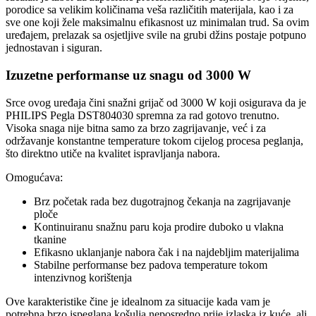
porodice sa velikim količinama veša različitih materijala, kao i za
sve one koji žele maksimalnu efikasnost uz minimalan trud. Sa ovim
uređajem, prelazak sa osjetljive svile na grubi džins postaje potpuno
jednostavan i siguran.
Izuzetne performanse uz snagu od 3000 W
Srce ovog uređaja čini snažni grijač od 3000 W koji osigurava da je
PHILIPS Pegla DST804030 spremna za rad gotovo trenutno.
Visoka snaga nije bitna samo za brzo zagrijavanje, već i za
održavanje konstantne temperature tokom cijelog procesa peglanja,
što direktno utiče na kvalitet ispravljanja nabora.
Omogućava:
Brz početak rada bez dugotrajnog čekanja na zagrijavanje
ploče
Kontinuiranu snažnu paru koja prodire duboko u vlakna
tkanine
Efikasno uklanjanje nabora čak i na najdebljim materijalima
Stabilne performanse bez padova temperature tokom
intenzivnog korištenja
Ove karakteristike čine je idealnom za situacije kada vam je
potrebna brzo ispeglana košulja neposredno prije izlaska iz kuće, ali