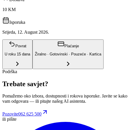
10 KM
Isporuka
Srijeda, 12. August 2026.
Povrat
Plaćanje
U roku
15
dana
Žiralno · Gotovinski · Pouzeće · Kartica
Podrška
Trebate savjet?
Pomažemo oko izbora, dostupnosti i rokova isporuke. Javite se kako
vam odgovara
— ili pitajte našeg AI asistenta.
Pozovite
062 625 500
ili pišite