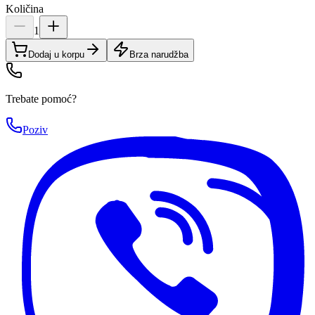
Količina
1
Dodaj u korpu
Brza narudžba
Trebate pomoć?
Poziv