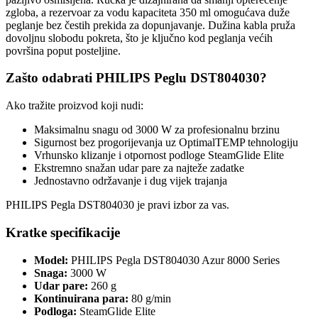
zgloba, a rezervoar za vodu kapaciteta 350 ml omogućava duže
peglanje bez čestih prekida za dopunjavanje. Dužina kabla pruža
dovoljnu slobodu pokreta, što je ključno kod peglanja većih
površina poput posteljine.
Zašto odabrati PHILIPS Peglu DST804030?
Ako tražite proizvod koji nudi:
Maksimalnu snagu od 3000 W za profesionalnu brzinu
Sigurnost bez progorijevanja uz OptimalTEMP tehnologiju
Vrhunsko klizanje i otpornost podloge SteamGlide Elite
Ekstremno snažan udar pare za najteže zadatke
Jednostavno održavanje i dug vijek trajanja
PHILIPS Pegla DST804030 je pravi izbor za vas.
Kratke specifikacije
Model:
PHILIPS Pegla DST804030 Azur 8000 Series
Snaga:
3000 W
Udar pare:
260 g
Kontinuirana para:
80 g/min
Podloga:
SteamGlide Elite