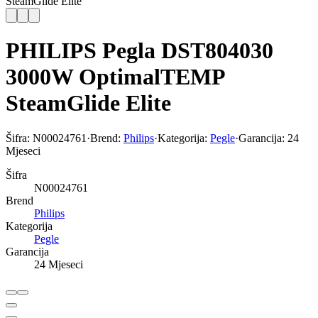
SteamGlide Elite
PHILIPS Pegla DST804030
3000W OptimalTEMP
SteamGlide Elite
Šifra:
N00024761
·
Brend:
Philips
·
Kategorija:
Pegle
·
Garancija:
24
Mjeseci
Šifra
N00024761
Brend
Philips
Kategorija
Pegle
Garancija
24 Mjeseci