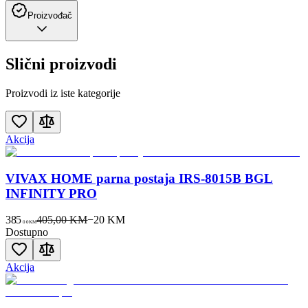
Proizvođač
Slični proizvodi
Proizvodi iz iste kategorije
Akcija
VIVAX HOME parna postaja IRS-8015B BGL
INFINITY PRO
385
405,00 KM
−
20
KM
00
KM
Dostupno
Akcija