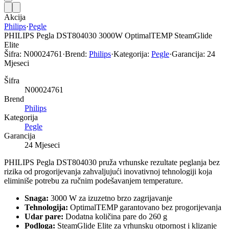
Akcija
Philips
·
Pegle
PHILIPS Pegla DST804030 3000W OptimalTEMP SteamGlide
Elite
Šifra:
N00024761
·
Brend:
Philips
·
Kategorija:
Pegle
·
Garancija:
24
Mjeseci
Šifra
N00024761
Brend
Philips
Kategorija
Pegle
Garancija
24 Mjeseci
PHILIPS Pegla DST804030 pruža vrhunske rezultate peglanja bez
rizika od progorijevanja zahvaljujući inovativnoj tehnologiji koja
eliminiše potrebu za ručnim podešavanjem temperature.
Snaga:
3000 W za izuzetno brzo zagrijavanje
Tehnologija:
OptimalTEMP garantovano bez progorijevanja
Udar pare:
Dodatna količina pare do 260 g
Podloga:
SteamGlide Elite za vrhunsku otpornost i klizanje