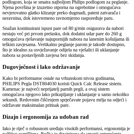
podlogom, koja se smatra najboljom Philips podlogom za peglanje.
Njena površina je izuzetno otporna na ogrebotine i omogućava
nevjerovatno glatko klizanje preko dugmadi, patent zatvarača i
neravnina, dok istovremeno ravnomjerno raspoređuje paru.
Snažan kontinuirani ispust pare od 80 g/min osigurava da nabori
nestaju već pri prvom prelasku, dok dodatni udar pare do 260 g
omogućava rješavanje najupornijih nabora na lanenim košuljama ili
teškim zavjesama. Vertikalno peglanje parom je takođe dostupno,
što je idealno za osvježavanje odijela na vješalici ili uklanjanje
nabora sa postavljenih zavjesa bez skidanja.
Dugovječnost i lako održavanje
Kako bi performanse ostale na vrhunskom nivou godinama,
PHILIPS Pegla DST804030 koristi Quick Calc Release sistem.
Kamenac je najveći neprijatelj parnih pegli, a ovaj sistem
omogućava njegovo lako prikupljanje i uklanjanje u samo nekoliko
sekundi. Redovnim čišćenjem sprječavate pojavu mrlja na odjeći i
održavate maksimalan pritisak pare.
Dizajn i ergonomija za udoban rad
Iako je riječ o robusnom uređaju visokih performansi, ergonomija je
pažljivo osmišljena. Ručka je dizajnirana da smanji opterećenje