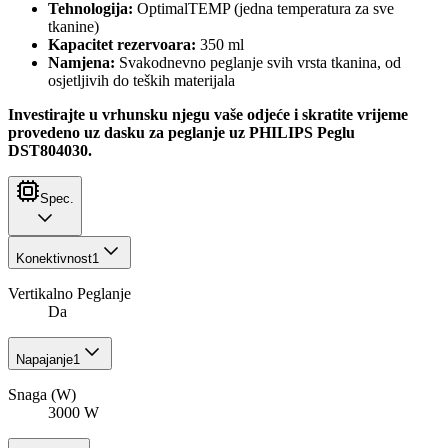
Tehnologija:
OptimalTEMP (jedna temperatura za sve
tkanine)
Kapacitet rezervoara:
350 ml
Namjena:
Svakodnevno peglanje svih vrsta tkanina, od
osjetljivih do teških materijala
Investirajte u vrhunsku njegu vaše odjeće i skratite vrijeme
provedeno uz dasku za peglanje uz PHILIPS Peglu
DST804030.
Spec.
Konektivnost
1
Vertikalno Peglanje
Da
Napajanje
1
Snaga (W)
3000 W