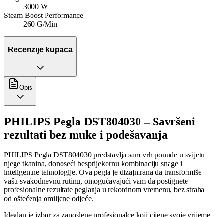
3000 W
Steam Boost Performance
260 G/Min
Recenzije kupaca
Opis
PHILIPS Pegla DST804030 – Savršeni
rezultati bez muke i podešavanja
PHILIPS Pegla DST804030 predstavlja sam vrh ponude u svijetu
njege tkanina, donoseći besprijekornu kombinaciju snage i
inteligentne tehnologije. Ova pegla je dizajnirana da transformiše
vašu svakodnevnu rutinu, omogućavajući vam da postignete
profesionalne rezultate peglanja u rekordnom vremenu, bez straha
od oštećenja omiljene odjeće.
Idealan je izbor za zaposlene profesionalce koji cijene svoje vrijeme,