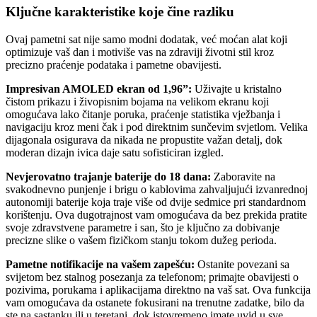
Ključne karakteristike koje čine razliku
Ovaj pametni sat nije samo modni dodatak, već moćan alat koji
optimizuje vaš dan i motiviše vas na zdraviji životni stil kroz
precizno praćenje podataka i pametne obavijesti.
Impresivan AMOLED ekran od 1,96”:
Uživajte u kristalno
čistom prikazu i živopisnim bojama na velikom ekranu koji
omogućava lako čitanje poruka, praćenje statistika vježbanja i
navigaciju kroz meni čak i pod direktnim sunčevim svjetlom. Velika
dijagonala osigurava da nikada ne propustite važan detalj, dok
moderan dizajn ivica daje satu sofisticiran izgled.
Nevjerovatno trajanje baterije do 18 dana:
Zaboravite na
svakodnevno punjenje i brigu o kablovima zahvaljujući izvanrednoj
autonomiji baterije koja traje više od dvije sedmice pri standardnom
korištenju. Ova dugotrajnost vam omogućava da bez prekida pratite
svoje zdravstvene parametre i san, što je ključno za dobivanje
precizne slike o vašem fizičkom stanju tokom dužeg perioda.
Pametne notifikacije na vašem zapešću:
Ostanite povezani sa
svijetom bez stalnog posezanja za telefonom; primajte obavijesti o
pozivima, porukama i aplikacijama direktno na vaš sat. Ova funkcija
vam omogućava da ostanete fokusirani na trenutne zadatke, bilo da
ste na sastanku ili u teretani, dok istovremeno imate uvid u sve