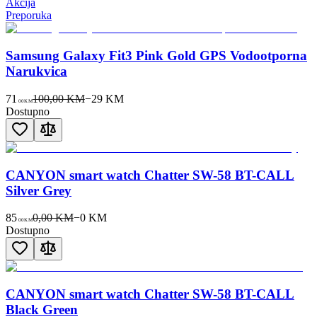
Akcija
Preporuka
Samsung Galaxy Fit3 Pink Gold GPS Vodootporna
Narukvica
71
100,00 KM
−
29
KM
00
KM
Dostupno
CANYON smart watch Chatter SW-58 BT-CALL
Silver Grey
85
0,00 KM
−
0
KM
00
KM
Dostupno
CANYON smart watch Chatter SW-58 BT-CALL
Black Green