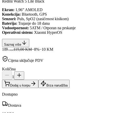
Redmi Watch 5 Lite Black
Ekran:
1,96” AMOLED
Konekcija:
Bluetooth, GPS
Senzori:
Puls, SpO2 (zasićenost kisikom)
Baterija:
Trajanje do 18 dana
Vodootpornost:
5ATM / Otporan na prskanje
Operativni sistem:
Xiaomi HyperOS
Saznaj više
109
119,00 KM
−
8
%
−
10
KM
00
KM
Cijena uključuje PDV
Količina
1
Dodaj u korpu
Brza narudžba
Dostupno
Dostava