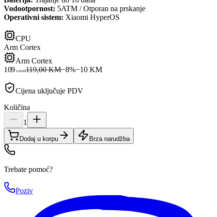
Vodootpornost:
5ATM / Otporan na prskanje
Operativni sistem:
Xiaomi HyperOS
CPU
Arm Cortex
Arm Cortex
109
119,00 KM
−
8
%
−
10
KM
00
KM
Cijena uključuje PDV
Količina
1
Dodaj u korpu
Brza narudžba
Trebate pomoć?
Poziv