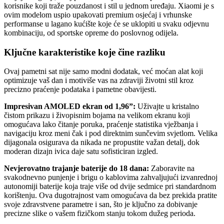
korisnike koji traže pouzdanost i stil u jednom uređaju. Xiaomi je s
ovim modelom uspio upakovati premium osjećaj i vrhunske
performanse u lagano kućište koje će se uklopiti u svaku odjevnu
kombinaciju, od sportske opreme do poslovnog odijela.
Ključne karakteristike koje čine razliku
Ovaj pametni sat nije samo modni dodatak, već moćan alat koji
optimizuje vaš dan i motiviše vas na zdraviji životni stil kroz
precizno praćenje podataka i pametne obavijesti.
Impresivan AMOLED ekran od 1,96”:
Uživajte u kristalno
čistom prikazu i živopisnim bojama na velikom ekranu koji
omogućava lako čitanje poruka, praćenje statistika vježbanja i
navigaciju kroz meni čak i pod direktnim sunčevim svjetlom. Velika
dijagonala osigurava da nikada ne propustite važan detalj, dok
moderan dizajn ivica daje satu sofisticiran izgled.
Nevjerovatno trajanje baterije do 18 dana:
Zaboravite na
svakodnevno punjenje i brigu o kablovima zahvaljujući izvanrednoj
autonomiji baterije koja traje više od dvije sedmice pri standardnom
korištenju. Ova dugotrajnost vam omogućava da bez prekida pratite
svoje zdravstvene parametre i san, što je ključno za dobivanje
precizne slike o vašem fizičkom stanju tokom dužeg perioda.