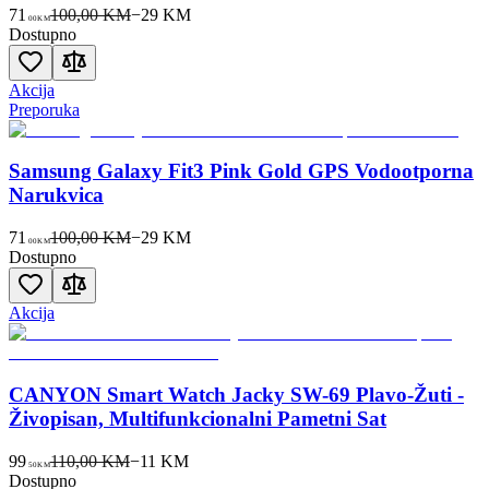
71
100,00 KM
−
29
KM
00
KM
Dostupno
Akcija
Preporuka
Samsung Galaxy Fit3 Pink Gold GPS Vodootporna
Narukvica
71
100,00 KM
−
29
KM
00
KM
Dostupno
Akcija
CANYON Smart Watch Jacky SW-69 Plavo-Žuti -
Živopisan, Multifunkcionalni Pametni Sat
99
110,00 KM
−
11
KM
50
KM
Dostupno