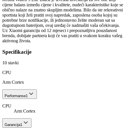
cijene balans između cijene i kvalitete, nudeći karakteristike koje se
obično nalaze na znatno skupljim modelima. Bilo da ste rekreativni
sportista koji želi pratiti svoj napredak, zaposlena osoba kojoj su
potrebne brze notifikacije, ili jednostavno želite moderan sat sa
dugotrajnom baterijom, ovaj uređaj će nadmašiti vaša očekivanja.
Uz Xiaomi garanciju od 12 mjeseci i prepoznatljivu pouzdanost
brenda, dobijate partnera koji će vas pratiti u svakom koraku vašeg
aktivnog života.
Specifikacije
10
stavki
CPU
Arm Cortex
Performanse
1
CPU
Arm Cortex
Garancija
1