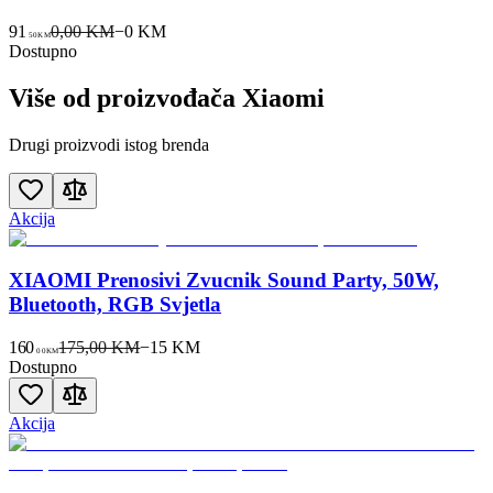
91
0,00 KM
−
0
KM
50
KM
Dostupno
Više od proizvođača
Xiaomi
Drugi proizvodi istog brenda
Akcija
XIAOMI Prenosivi Zvucnik Sound Party, 50W,
Bluetooth, RGB Svjetla
160
175,00 KM
−
15
KM
00
KM
Dostupno
Akcija