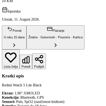
10 KM
Isporuka
Utorak, 11. August 2026.
Povrat
Plaćanje
U roku
15
dana
Žiralno · Gotovinski · Pouzeće · Kartica
Lista želja
Poredi
Podijeli
Kratki opis
Redmi Watch 5 Lite Black
Ekran:
1,96” AMOLED
Konekcija:
Bluetooth, GPS
Senzori:
Puls, SpO2 (zasićenost kisikom)
Baterija:
Trajanje do 18 dana