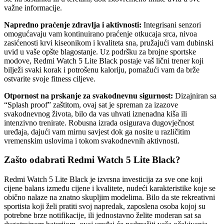
važne informacije.
Napredno praćenje zdravlja i aktivnosti:
Integrisani senzori
omogućavaju vam kontinuirano praćenje otkucaja srca, nivoa
zasićenosti krvi kiseonikom i kvaliteta sna, pružajući vam dubinski
uvid u vaše opšte blagostanje. Uz podršku za brojne sportske
modove, Redmi Watch 5 Lite Black postaje vaš lični trener koji
bilježi svaki korak i potrošenu kaloriju, pomažući vam da brže
ostvarite svoje fitness ciljeve.
Otpornost na prskanje za svakodnevnu sigurnost:
Dizajniran sa
“Splash proof” zaštitom, ovaj sat je spreman za izazove
svakodnevnog života, bilo da vas uhvati iznenadna kiša ili
intenzivno trenirate. Robusna izrada osigurava dugovječnost
uređaja, dajući vam mirnu savjest dok ga nosite u različitim
vremenskim uslovima i tokom svakodnevnih aktivnosti.
Zašto odabrati Redmi Watch 5 Lite Black?
Redmi Watch 5 Lite Black je izvrsna investicija za sve one koji
cijene balans između cijene i kvalitete, nudeći karakteristike koje se
obično nalaze na znatno skupljim modelima. Bilo da ste rekreativni
sportista koji želi pratiti svoj napredak, zaposlena osoba kojoj su
potrebne brze notifikacije, ili jednostavno želite moderan sat sa