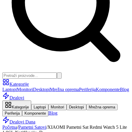
Kategorije
Laptopi
Monitori
Desktopi
Mrežna oprema
Periferija
Komponente
Blog
Dealovi
Kategorije
Laptopi
Monitori
Desktopi
Mrežna oprema
Blog
Periferija
Komponente
Dealovi Dana
Početna
/
Pametni Satovi
/
XIAOMI Pametni Sat Redmi Watch 5 Lite