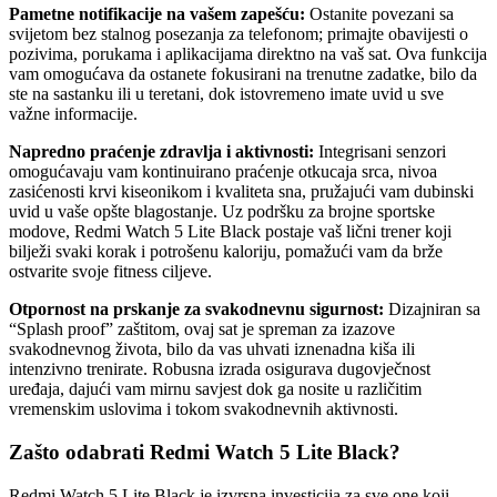
Pametne notifikacije na vašem zapešću:
Ostanite povezani sa
svijetom bez stalnog posezanja za telefonom; primajte obavijesti o
pozivima, porukama i aplikacijama direktno na vaš sat. Ova funkcija
vam omogućava da ostanete fokusirani na trenutne zadatke, bilo da
ste na sastanku ili u teretani, dok istovremeno imate uvid u sve
važne informacije.
Napredno praćenje zdravlja i aktivnosti:
Integrisani senzori
omogućavaju vam kontinuirano praćenje otkucaja srca, nivoa
zasićenosti krvi kiseonikom i kvaliteta sna, pružajući vam dubinski
uvid u vaše opšte blagostanje. Uz podršku za brojne sportske
modove, Redmi Watch 5 Lite Black postaje vaš lični trener koji
bilježi svaki korak i potrošenu kaloriju, pomažući vam da brže
ostvarite svoje fitness ciljeve.
Otpornost na prskanje za svakodnevnu sigurnost:
Dizajniran sa
“Splash proof” zaštitom, ovaj sat je spreman za izazove
svakodnevnog života, bilo da vas uhvati iznenadna kiša ili
intenzivno trenirate. Robusna izrada osigurava dugovječnost
uređaja, dajući vam mirnu savjest dok ga nosite u različitim
vremenskim uslovima i tokom svakodnevnih aktivnosti.
Zašto odabrati Redmi Watch 5 Lite Black?
Redmi Watch 5 Lite Black je izvrsna investicija za sve one koji