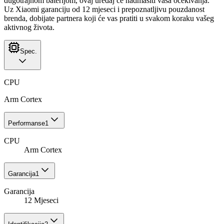
dugotrajnom baterijom, ovaj uređaj će nadmašiti vaša očekivanja.
Uz Xiaomi garanciju od 12 mjeseci i prepoznatljivu pouzdanost
brenda, dobijate partnera koji će vas pratiti u svakom koraku vašeg
aktivnog života.
Spec.
CPU
Arm Cortex
Performanse
1
CPU
Arm Cortex
Garancija
1
Garancija
12 Mjeseci