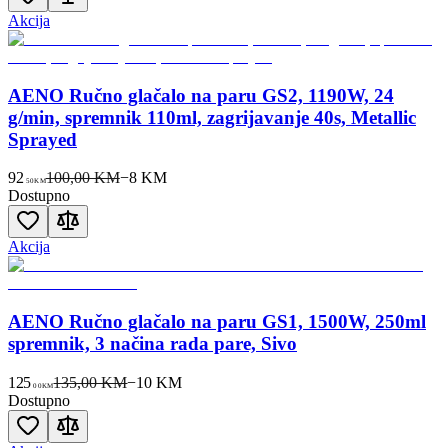
Akcija
AENO Ručno glačalo na paru GS2, 1190W, 24
g/min, spremnik 110ml, zagrijavanje 40s, Metallic
Sprayed
92
100,00 KM
−
8
KM
50
KM
Dostupno
Akcija
AENO Ručno glačalo na paru GS1, 1500W, 250ml
spremnik, 3 načina rada pare, Sivo
125
135,00 KM
−
10
KM
00
KM
Dostupno