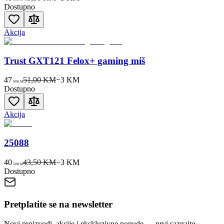
Dostupno
Akcija
Trust GXT121 Felox+ gaming miš
47
51,00 KM
−
3
KM
90
KM
Dostupno
Akcija
25088
40
43,50 KM
−
3
KM
50
KM
Dostupno
Pretplatite se na newsletter
Novi proizvodi, akcije i ekskluzivne ponude — prvi saznajte.