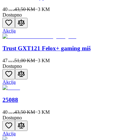
40
43,50 KM
−
3
KM
50
KM
Dostupno
Akcija
Trust GXT121 Felox+ gaming miš
47
51,00 KM
−
3
KM
90
KM
Dostupno
Akcija
25088
40
43,50 KM
−
3
KM
50
KM
Dostupno
Akcija