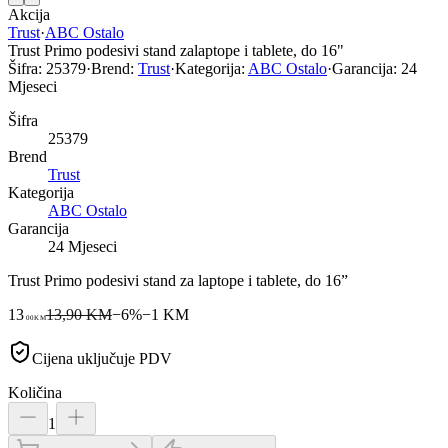
Akcija
Trust
·
ABC Ostalo
Trust Primo podesivi stand zalaptope i tablete, do 16"
Šifra:
25379
·
Brend:
Trust
·
Kategorija:
ABC Ostalo
·
Garancija:
24
Mjeseci
Šifra
25379
Brend
Trust
Kategorija
ABC Ostalo
Garancija
24 Mjeseci
Trust Primo podesivi stand za laptope i tablete, do 16”
13
13,90 KM
−
6
%
−
1
KM
00
KM
Cijena uključuje PDV
Količina
1