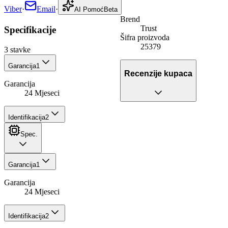
Viber
·
Email
·
AI Pomoć
Beta
Brend
Trust
Specifikacije
Šifra proizvoda
25379
3
stavke
Garancija
1
Recenzije kupaca
Garancija
24 Mjeseci
Identifikacija
2
Spec.
Garancija
1
Garancija
24 Mjeseci
Identifikacija
2