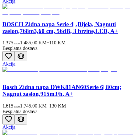
Akcija
BOSCH Zidna napa Serie 4| ,Bijela, Nagnuti
zaslon,768m3,60 cm, 56dB, 3 brzine,LED, A+
1.375
1.485,00 KM
−
110
KM
00
KM
Besplatna dostava
Akcija
Bosch Zidna napa DWK81AN60Serie 6| 80cm;
Nagnut zaslon,915m3/h, A+
1.615
1.745,00 KM
−
130
KM
00
KM
Besplatna dostava
Akcija