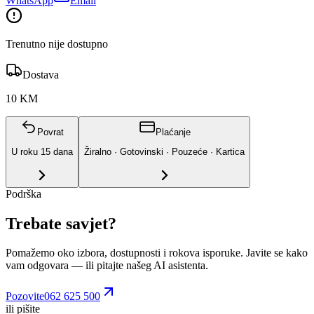
WhatsApp
Email
Trenutno nije dostupno
Dostava
10 KM
Povrat
Plaćanje
U roku
15
dana
Žiralno · Gotovinski · Pouzeće · Kartica
Podrška
Trebate savjet?
Pomažemo oko izbora, dostupnosti i rokova isporuke. Javite se kako
vam odgovara
— ili pitajte našeg AI asistenta.
Pozovite
062 625 500
ili pišite