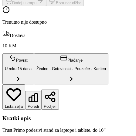
Dodaj u korpu
Brza narudžba
Trenutno nije dostupno
Dostava
10 KM
Povrat
Plaćanje
U roku
15
dana
Žiralno · Gotovinski · Pouzeće · Kartica
Lista želja
Poredi
Podijeli
Kratki opis
Trust Primo podesivi stand za laptope i tablete, do 16”