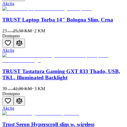
Akcija
TRUST Laptop Torba 14" Bologna Slim, Crna
23
25,50 KM
−
2
KM
90
KM
Dostupno
Akcija
TRUST Tastatura Gaming GXT 833 Thado, USB,
TKL, Illuminated Backlight
39
42,00 KM
−
3
KM
50
KM
Dostupno
Akcija
Trust Seron Hyperscroll slim w, wireless