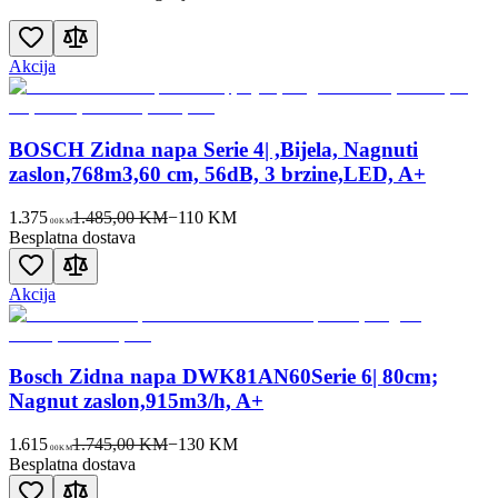
Akcija
BOSCH Zidna napa Serie 4| ,Bijela, Nagnuti
zaslon,768m3,60 cm, 56dB, 3 brzine,LED, A+
1.375
1.485,00 KM
−
110
KM
00
KM
Besplatna dostava
Akcija
Bosch Zidna napa DWK81AN60Serie 6| 80cm;
Nagnut zaslon,915m3/h, A+
1.615
1.745,00 KM
−
130
KM
00
KM
Besplatna dostava