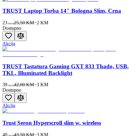
TRUST Laptop Torba 14" Bologna Slim, Crna
23
25,50 KM
−
2
KM
90
KM
Dostupno
Akcija
TRUST Tastatura Gaming GXT 833 Thado, USB,
TKL, Illuminated Backlight
39
42,00 KM
−
3
KM
50
KM
Dostupno
Akcija
Trust Seron Hyperscroll slim w, wireless
40
43,50 KM
−
3
KM
50
KM