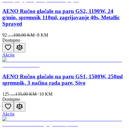
AENO Ručno glačalo na paru GS2, 1190W, 24
g/min, spremnik 110ml, zagrijavanje 40s, Metallic
Sprayed
92
100,00 KM
−
8
KM
50
KM
Dostupno
Akcija
AENO Ručno glačalo na paru GS1, 1500W, 250ml
spremnik, 3 načina rada pare, Sivo
125
135,00 KM
−
10
KM
00
KM
Dostupno
Akcija