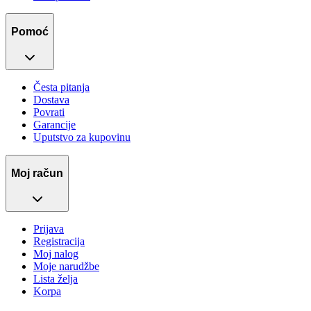
Pomoć
Česta pitanja
Dostava
Povrati
Garancije
Uputstvo za kupovinu
Moj račun
Prijava
Registracija
Moj nalog
Moje narudžbe
Lista želja
Korpa