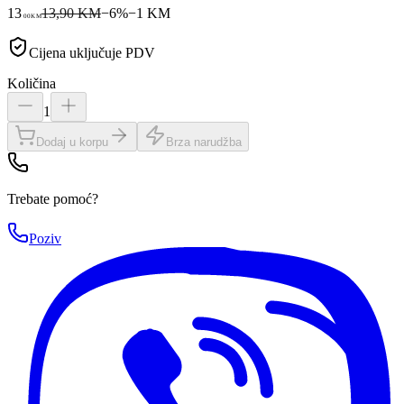
13
13,90 KM
−
6
%
−
1
KM
00
KM
Cijena uključuje PDV
Količina
1
Dodaj u korpu
Brza narudžba
Trebate pomoć?
Poziv