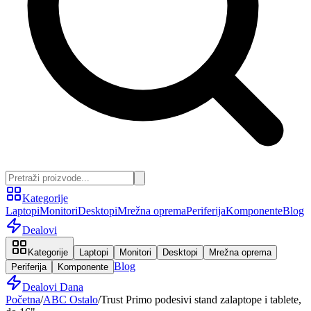
Kategorije
Laptopi
Monitori
Desktopi
Mrežna oprema
Periferija
Komponente
Blog
Dealovi
Kategorije
Laptopi
Monitori
Desktopi
Mrežna oprema
Blog
Periferija
Komponente
Dealovi Dana
Početna
/
ABC Ostalo
/
Trust Primo podesivi stand zalaptope i tablete,