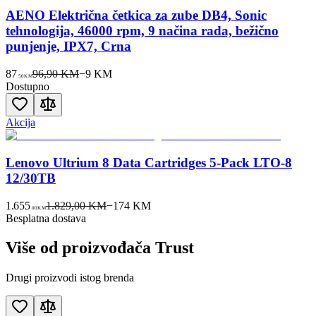
AENO Električna četkica za zube DB4, Sonic
tehnologija, 46000 rpm, 9 načina rada, bežično
punjenje, IPX7, Crna
87
96,90 KM
−
9
KM
50
KM
Dostupno
Akcija
Lenovo Ultrium 8 Data Cartridges 5-Pack LTO-8
12/30TB
1.655
1.829,00 KM
−
174
KM
00
KM
Besplatna dostava
Više od proizvođača
Trust
Drugi proizvodi istog brenda